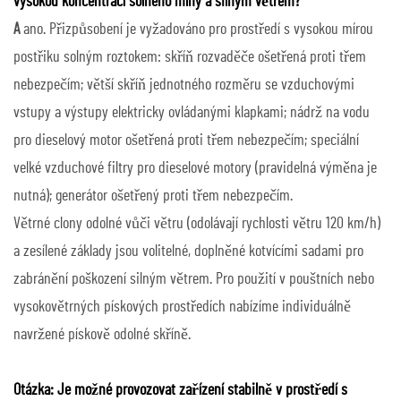
vysokou koncentrací solného mlhy a silným větrem?
A
ano. Přizpůsobení je vyžadováno pro prostředí s vysokou mírou
postřiku solným roztokem: skříň rozvaděče ošetřená proti třem
nebezpečím; větší skříň jednotného rozměru se vzduchovými
vstupy a výstupy elektricky ovládanými klapkami; nádrž na vodu
pro dieselový motor ošetřená proti třem nebezpečím; speciální
velké vzduchové filtry pro dieselové motory (pravidelná výměna je
nutná); generátor ošetřený proti třem nebezpečím.
Větrné clony odolné vůči větru (odolávají rychlosti větru 120 km/h)
a zesílené základy jsou volitelné, doplněné kotvícími sadami pro
zabránění poškození silným větrem. Pro použití v pouštních nebo
vysokovětrných pískových prostředích nabízíme individuálně
navržené pískově odolné skříně.
Otázka: Je možné provozovat zařízení stabilně v prostředí s