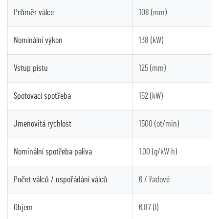
Průměr válce
108 (mm)
Nomínální výkon
138 (kW)
Vstup pístu
125 (mm)
Spotovací spotřeba
152 (kW)
Jmenovitá rychlost
1500 (ot/min)
Nominální spotřeba paliva
1,00 (g/kW·h)
Počet válců / uspořádání válců
6 / řadové
Objem
6,87 (l)