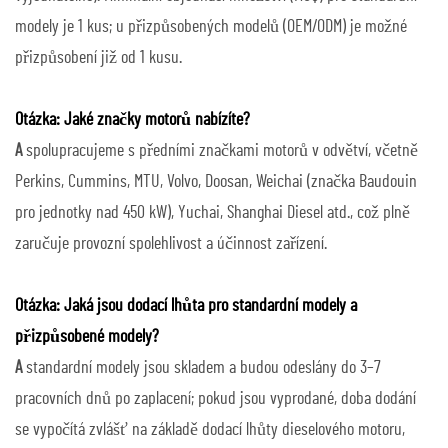
modely je 1 kus; u přizpůsobených modelů (OEM/ODM) je možné
přizpůsobení již od 1 kusu.
Otázka: Jaké značky motorů nabízíte?
A
spolupracujeme s předními značkami motorů v odvětví, včetně
Perkins, Cummins, MTU, Volvo, Doosan, Weichai (značka Baudouin
pro jednotky nad 450 kW), Yuchai, Shanghai Diesel atd., což plně
zaručuje provozní spolehlivost a účinnost zařízení.
Otázka: Jaká jsou dodací lhůta pro standardní modely a
přizpůsobené modely?
A
standardní modely jsou skladem a budou odeslány do 3–7
pracovních dnů po zaplacení; pokud jsou vyprodané, doba dodání
se vypočítá zvlášť na základě dodací lhůty dieselového motoru,