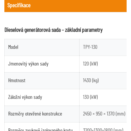
Specifikace
Dieselová generátorová sada – základní parametry
Model
TPY-130
Jmenovitý výkon sady
120 (kW)
Hmotnost
1430 (kg)
Záložní výkon sady
130 (kW)
Rozměry otevřené konstrukce
2450 × 950 × 1370 (mm)
Rozměry zvukově izolovaného krytu
3200×1300×1800 (mm)