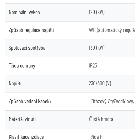
Nomínální výkon
120 (kW)
Způsob regulace napětí
AVR (automatický regulátor
Spotovací spotřeba
130 (kW)
Třída ochrany
IP23
Napětí
230/400 (V)
Způsob vedení kabelů
Třífázový čtyřvodičový, s
Materiál vinutí
Čistá hmota
Klasifikace izolace
Třída H