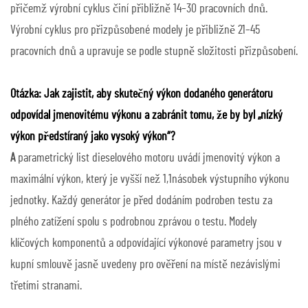
přičemž výrobní cyklus činí přibližně 14–30 pracovních dnů.
Výrobní cyklus pro přizpůsobené modely je přibližně 21–45
pracovních dnů a upravuje se podle stupně složitosti přizpůsobení.
Otázka: Jak zajistit, aby skutečný výkon dodaného generátoru
odpovídal jmenovitému výkonu a zabránit tomu, že by byl „nízký
výkon předstíraný jako vysoký výkon“?
A
parametrický list dieselového motoru uvádí jmenovitý výkon a
maximální výkon, který je vyšší než 1,1násobek výstupního výkonu
jednotky. Každý generátor je před dodáním podroben testu za
plného zatížení spolu s podrobnou zprávou o testu. Modely
klíčových komponentů a odpovídající výkonové parametry jsou v
kupní smlouvě jasně uvedeny pro ověření na místě nezávislými
třetími stranami.