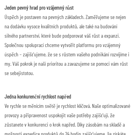
Jeden pevný hrad pro vzájemný růst
Úspěch je postaven na pevných základech. Zaměřujeme se nejen
na dodávku vysoce kvalitních produktů, ale také na budování
silného partnerství, které bude podporovat váš růst a expanzi.
Společnou spoluprací chceme vytvořit platformu pro vzájemný
úspěch – zajišťujeme, že se s růstem vašeho podnikání rozvíjíme i
my. Váš pokrok je naší prioritou a zavazujeme se pomoci vám růst
se sebejistotou.
Jedna konkurenční rychlost napřed
Ve rychle se měnícím světě je rychlost klíčová. Naše optimalizované
provozy a připravenost uspokojit vaše potřeby zajišťují, že
zůstanete v konkurenci o krok napřed. Díky zásobám na skladě a
možnosti expedice produktů do 24 hodin zajišťujeme, že získáte