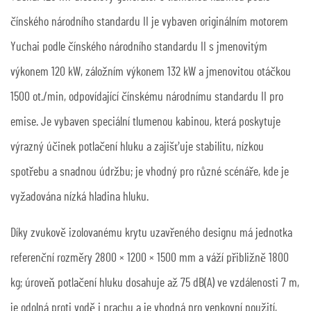
čínského národního standardu II je vybaven originálním motorem
Yuchai podle čínského národního standardu II s jmenovitým
výkonem 120 kW, záložním výkonem 132 kW a jmenovitou otáčkou
1500 ot./min, odpovídající čínskému národnímu standardu II pro
emise. Je vybaven speciální tlumenou kabinou, která poskytuje
výrazný účinek potlačení hluku a zajišťuje stabilitu, nízkou
spotřebu a snadnou údržbu; je vhodný pro různé scénáře, kde je
vyžadována nízká hladina hluku.
Díky zvukově izolovanému krytu uzavřeného designu má jednotka
referenční rozměry 2800 × 1200 × 1500 mm a váží přibližně 1800
kg; úroveň potlačení hluku dosahuje až 75 dB(A) ve vzdálenosti 7 m,
je odolná proti vodě i prachu a je vhodná pro venkovní použití,