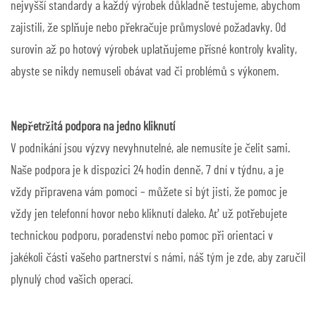
nejvyšší standardy a každý výrobek důkladně testujeme, abychom
zajistili, že splňuje nebo překračuje průmyslové požadavky. Od
surovin až po hotový výrobek uplatňujeme přísné kontroly kvality,
abyste se nikdy nemuseli obávat vad či problémů s výkonem.
Nepřetržitá podpora na jedno kliknutí
V podnikání jsou výzvy nevyhnutelné, ale nemusíte je čelit sami.
Naše podpora je k dispozici 24 hodin denně, 7 dní v týdnu, a je
vždy připravena vám pomoci – můžete si být jisti, že pomoc je
vždy jen telefonní hovor nebo kliknutí daleko. Ať už potřebujete
technickou podporu, poradenství nebo pomoc při orientaci v
jakékoli části vašeho partnerství s námi, náš tým je zde, aby zaručil
plynulý chod vašich operací.