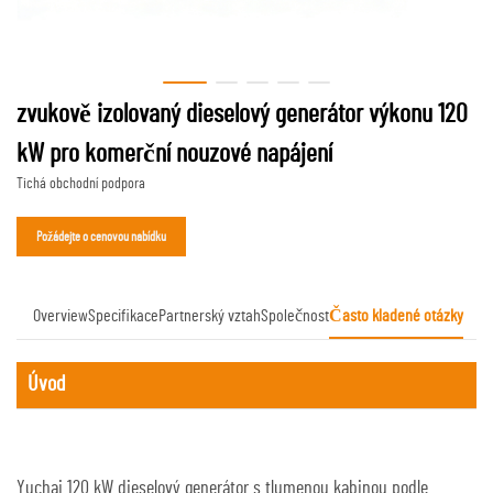
zvukově izolovaný dieselový generátor výkonu 120
kW pro komerční nouzové napájení
Tichá obchodní podpora
Požádejte o cenovou nabídku
Overview
Specifikace
Partnerský vztah
Společnost
Často kladené otázky
Úvod
Yuchai 120 kW dieselový generátor s tlumenou kabinou podle