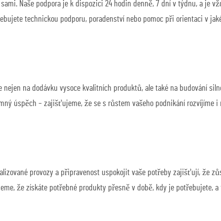
t sami. Naše podpora je k dispozici 24 hodin denně, 7 dní v týdnu, a je 
třebujete technickou podporu, poradenství nebo pomoc při orientaci v jaké
ejen na dodávku vysoce kvalitních produktů, ale také na budování silné
mný úspěch – zajišťujeme, že se s růstem vašeho podnikání rozvíjíme i 
malizované provozy a připravenost uspokojit vaše potřeby zajišťují, že z
eme, že získáte potřebné produkty přesně v době, kdy je potřebujete, a 