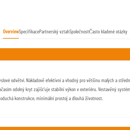
Overview
Specifikace
Partnerský vztah
Společnost
Často kladené otázky
myslové odvětví. Nákladově efektivní a vhodný pro většinu malých a stře
očasím odolný kryt zajišťuje stabilní výkon v exteriéru. Vestavěný systé
oduchá konstrukce, minimální prostoj a dlouhá životnost.