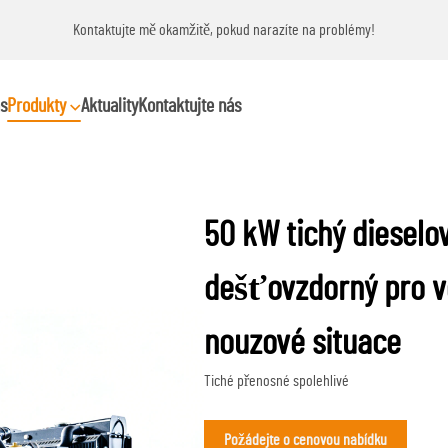
Kontaktujte mě okamžitě, pokud narazíte na problémy!
s
Produkty
Aktuality
Kontaktujte nás
50 kW tichý dieselo
dešťovzdorný pro v
nouzové situace
Tiché přenosné spolehlivé
Požádejte o cenovou nabídku