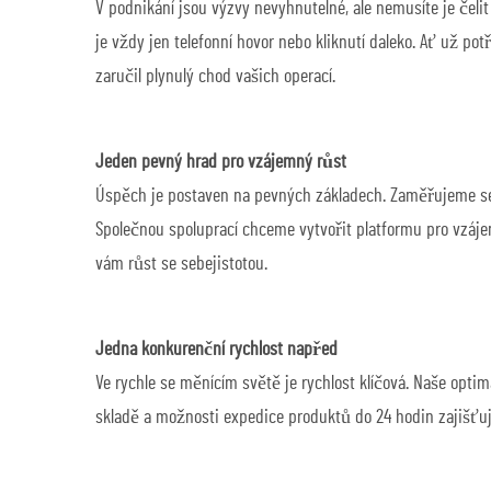
V podnikání jsou výzvy nevyhnutelné, ale nemusíte je čeli
je vždy jen telefonní hovor nebo kliknutí daleko. Ať už po
zaručil plynulý chod vašich operací.
Jeden pevný hrad pro vzájemný růst
Úspěch je postaven na pevných základech. Zaměřujeme se n
Společnou spoluprací chceme vytvořit platformu pro vzáje
vám růst se sebejistotou.
Jedna konkurenční rychlost napřed
Ve rychle se měnícím světě je rychlost klíčová. Naše opti
skladě a možnosti expedice produktů do 24 hodin zajišťuj