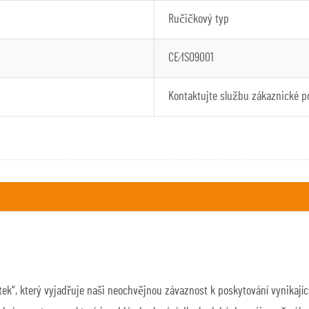
Ručičkový typ
CE⁄ISO9001
Kontaktujte službu zákaznické p
dnotek“, který vyjadřuje naši neochvějnou závaznost k poskytování vynikaj