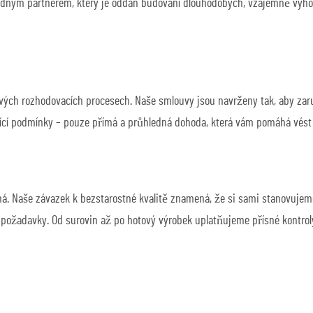
odným partnerem, který je oddán budování dlouhodobých, vzájemně výhod
ových rozhodovacích procesech. Naše smlouvy jsou navrženy tak, aby zaru
ající podmínky – pouze přímá a průhledná dohoda, která vám pomáhá vést 
ná. Naše závazek k bezstarostné kvalitě znamená, že si sami stanovuje
 požadavky. Od surovin až po hotový výrobek uplatňujeme přísné kontroly