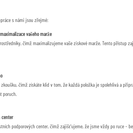
upráce s námi jsou zřejmé:
, maximalizace vašeho marže
středníky, čímž maximalizujeme vaše ziskové marže. Tento přístup zajišť
no
koušku, čímž získáte klid v tom, že každá položka je spolehlivá a při
t poruch.
 center
ístních podporových center, čímž zajišťujeme, že jsme vždy po ruce – be