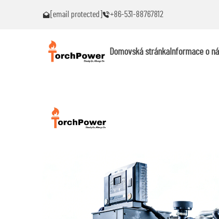
[email protected]
+86-531-88767812
roblémy!
Kontaktujte mě okamžitě, pokud narazíte na problémy!
Domovská stránka
Informace o ná