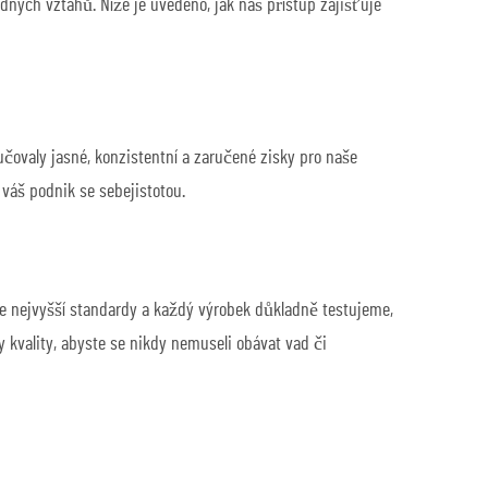
ných vztahů. Níže je uvedeno, jak náš přístup zajišťuje
čovaly jasné, konzistentní a zaručené zisky pro naše
váš podnik se sebejistotou.
me nejvyšší standardy a každý výrobek důkladně testujeme,
 kvality, abyste se nikdy nemuseli obávat vad či