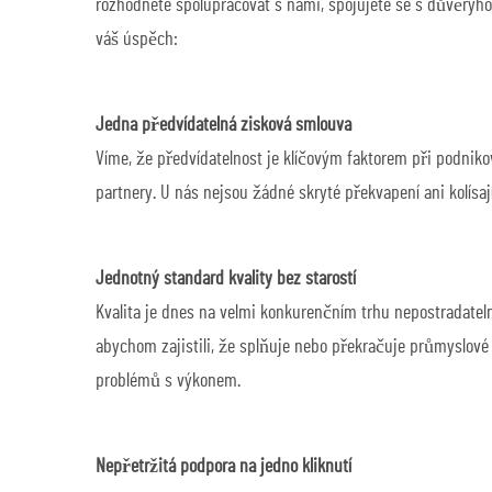
rozhodnete spolupracovat s námi, spojujete se s důvěryh
váš úspěch:
Jedna předvídatelná zisková smlouva
Víme, že předvídatelnost je klíčovým faktorem při podnik
partnery. U nás nejsou žádné skryté překvapení ani kolís
Jednotný standard kvality bez starostí
Kvalita je dnes na velmi konkurenčním trhu nepostradatel
abychom zajistili, že splňuje nebo překračuje průmyslové
problémů s výkonem.
Nepřetržitá podpora na jedno kliknutí