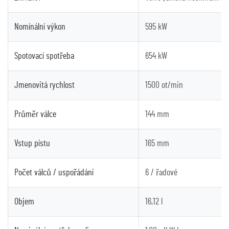
Nomínální výkon
595 kW
Spotovací spotřeba
654 kW
Jmenovitá rychlost
1500 ot/min
Průměr válce
144 mm
Vstup pístu
165 mm
Počet válců / uspořádání
6 / řadové
Objem
16,12 l