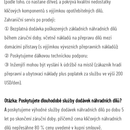
(podle toho, co nastane dříve), a pokrývá kvalitní nedostatky
klíčových komponentů s výjimkou opotřebitelných dílů.
Zahraniční servis po prodeji:
① Bezplatná dodávka poškozených základních náhradních dílů
během záruční doby, včetně nákladů na přepravu dílů mezi
domácími přístavy (s výjimkou vývozních přepravních nákladů);
② Poskytujeme dálkovou technickou podporu;
③ Inženýři mohou být vysláni k údržbě na místě (zákazník hradí
přepravní a ubytovací náklady plus poplatek za službu ve výši 200
USD/den).
Otázka: Poskytujete dlouhodobé služby dodávek náhradních dílů?
A
poskytujeme výhodné služby dodávek náhradních dílů po dobu 5
let po skončení záruční doby, přičemž cena klíčových náhradních
dílů nepřesáhne 80 % ceny uvedené v kupní smlouvě.