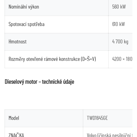
Nomínální výkon
560 kW
Spotovací spotřeba
610 kW
Hmotnost
4 700 kg
Rozměry otevřené rámové konstrukce (D×Š×V)
4200 × 1800
Dieselový motor – technické údaje
Model
TWD1645GE
ZNAČKA
Volvo (čínská nesilniční fáz