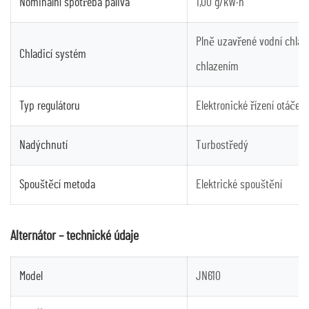
Nominální spotřeba paliva
1,00 g/kW·h
Plně uzavřené vodní chla
Chladicí systém
chlazením
Typ regulátoru
Elektronické řízení otáček
Nadýchnutí
Turbostředý
Spouštěcí metoda
Elektrické spouštění
Alternátor – technické údaje
Model
JN610