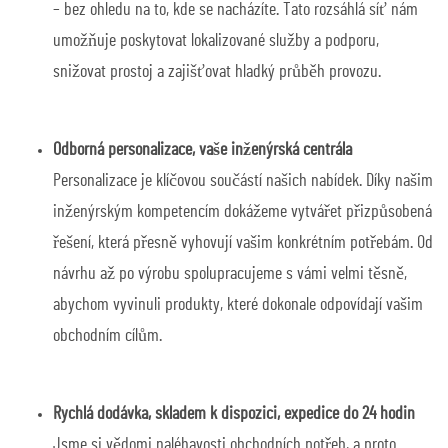
– bez ohledu na to, kde se nacházíte. Tato rozsáhlá síť nám
umožňuje poskytovat lokalizované služby a podporu,
snižovat prostoj a zajišťovat hladký průběh provozu.
Odborná personalizace, vaše inženýrská centrála
Personalizace je klíčovou součástí našich nabídek. Díky našim
inženýrským kompetencím dokážeme vytvářet přizpůsobená
řešení, která přesně vyhovují vašim konkrétním potřebám. Od
návrhu až po výrobu spolupracujeme s vámi velmi těsně,
abychom vyvinuli produkty, které dokonale odpovídají vašim
obchodním cílům.
Rychlá dodávka, skladem k dispozici, expedice do 24 hodin
Jsme si vědomi naléhavosti obchodních potřeb, a proto