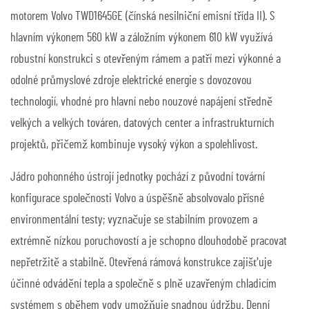
motorem Volvo TWD1645GE (čínská nesilniční emisní třída II). S
hlavním výkonem 560 kW a záložním výkonem 610 kW využívá
robustní konstrukci s otevřeným rámem a patří mezi výkonné a
odolné průmyslové zdroje elektrické energie s dovozovou
technologií, vhodné pro hlavní nebo nouzové napájení středně
velkých a velkých továren, datových center a infrastrukturních
projektů, přičemž kombinuje vysoký výkon a spolehlivost.
Jádro pohonného ústrojí jednotky pochází z původní tovární
konfigurace společnosti Volvo a úspěšně absolvovalo přísné
environmentální testy; vyznačuje se stabilním provozem a
extrémně nízkou poruchovostí a je schopno dlouhodobě pracovat
nepřetržitě a stabilně. Otevřená rámová konstrukce zajišťuje
účinné odvádění tepla a společně s plně uzavřeným chladicím
systémem s oběhem vody umožňuje snadnou údržbu. Denní