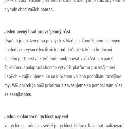
jakékoli části vašeho partnerství s námi, náš tým je zde, aby zaručil
plynulý chod vašich operací.
Jeden pevný hrad pro vzájemný růst
Úspěch je postaven na pevných základech. Zaměřujeme se nejen
na dodávku vysoce kvalitních produktů, ale také na budování
silného partnerství, které bude podporovat váš růst a expanzi.
Společnou spoluprací chceme vytvořit platformu pro vzájemný
úspěch – zajišťujeme, že se s růstem vašeho podnikání rozvíjíme i
my. Váš pokrok je naší prioritou a zavazujeme se pomoci vám růst
se sebejistotou.
Jedna konkurenční rychlost napřed
Ve rychle se měnícím světě je rychlost klíčová. Naše optimalizované