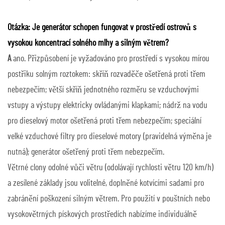
Otázka: Je generátor schopen fungovat v prostředí ostrovů s
vysokou koncentrací solného mlhy a silným větrem?
A
ano. Přizpůsobení je vyžadováno pro prostředí s vysokou mírou
postřiku solným roztokem: skříň rozvaděče ošetřená proti třem
nebezpečím; větší skříň jednotného rozměru se vzduchovými
vstupy a výstupy elektricky ovládanými klapkami; nádrž na vodu
pro dieselový motor ošetřená proti třem nebezpečím; speciální
velké vzduchové filtry pro dieselové motory (pravidelná výměna je
nutná); generátor ošetřený proti třem nebezpečím.
Větrné clony odolné vůči větru (odolávají rychlosti větru 120 km/h)
a zesílené základy jsou volitelné, doplněné kotvícími sadami pro
zabránění poškození silným větrem. Pro použití v pouštních nebo
vysokovětrných pískových prostředích nabízíme individuálně