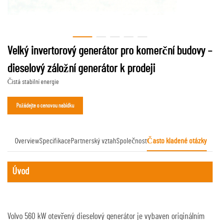
Velký invertorový generátor pro komerční budovy –
dieselový záložní generátor k prodeji
Čistá stabilní energie
Požádejte o cenovou nabídku
Overview
Specifikace
Partnerský vztah
Společnost
Často kladené otázky
Úvod
Volvo 560 kW otevřený dieselový generátor je vybaven originálním