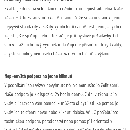
Jednotný standard kvality bez starostí
Kvalita je dnes na velmi konkurenčním trhu nepostradatelná. Naše
závazek k bezstarostné kvalitě znamená, že si sami stanovujeme
nejvyšší standardy a každý výrobek důkladně testujeme, abychom
zajistili, že splňuje nebo překračuje průmyslové požadavky. Od
surovin až po hotový výrobek uplatňujeme přísné kontroly kvality,
abyste se nikdy nemuseli obávat vad či problémů s výkonem.
Nepřetržitá podpora na jedno kliknutí
V podnikání jsou výzvy nevyhnutelné, ale nemusíte je čelit sami.
Naše podpora je k dispozici 24 hodin denně, 7 dní v týdnu, a je
vždy připravena vám pomoci – můžete si být jisti, že pomoc je
vždy jen telefonní hovor nebo kliknutí daleko. Ať už potřebujete
technickou podporu, poradenství nebo pomoc při orientaci v