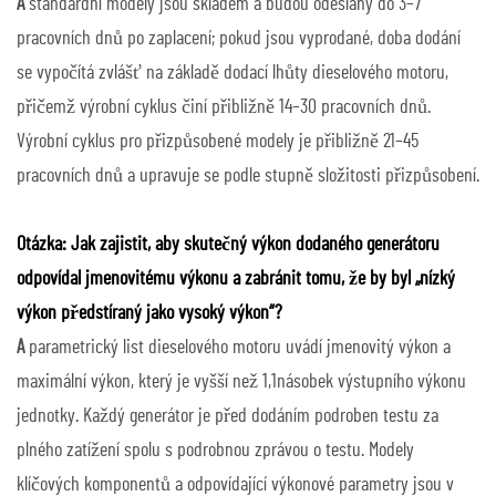
A
standardní modely jsou skladem a budou odeslány do 3–7
pracovních dnů po zaplacení; pokud jsou vyprodané, doba dodání
se vypočítá zvlášť na základě dodací lhůty dieselového motoru,
přičemž výrobní cyklus činí přibližně 14–30 pracovních dnů.
Výrobní cyklus pro přizpůsobené modely je přibližně 21–45
pracovních dnů a upravuje se podle stupně složitosti přizpůsobení.
Otázka: Jak zajistit, aby skutečný výkon dodaného generátoru
odpovídal jmenovitému výkonu a zabránit tomu, že by byl „nízký
výkon předstíraný jako vysoký výkon“?
A
parametrický list dieselového motoru uvádí jmenovitý výkon a
maximální výkon, který je vyšší než 1,1násobek výstupního výkonu
jednotky. Každý generátor je před dodáním podroben testu za
plného zatížení spolu s podrobnou zprávou o testu. Modely
klíčových komponentů a odpovídající výkonové parametry jsou v