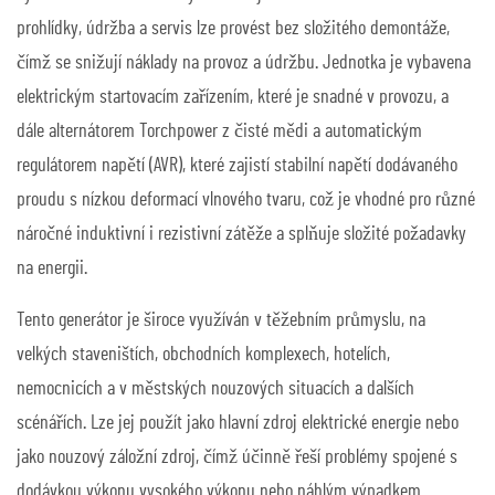
prohlídky, údržba a servis lze provést bez složitého demontáže,
čímž se snižují náklady na provoz a údržbu. Jednotka je vybavena
elektrickým startovacím zařízením, které je snadné v provozu, a
dále alternátorem Torchpower z čisté mědi a automatickým
regulátorem napětí (AVR), které zajistí stabilní napětí dodávaného
proudu s nízkou deformací vlnového tvaru, což je vhodné pro různé
náročné induktivní i rezistivní zátěže a splňuje složité požadavky
na energii.
Tento generátor je široce využíván v těžebním průmyslu, na
velkých staveništích, obchodních komplexech, hotelích,
nemocnicích a v městských nouzových situacích a dalších
scénářích. Lze jej použít jako hlavní zdroj elektrické energie nebo
jako nouzový záložní zdroj, čímž účinně řeší problémy spojené s
dodávkou výkonu vysokého výkonu nebo náhlým výpadkem