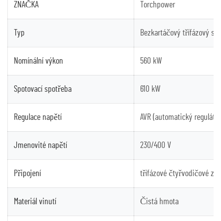
ZNAČKA
Torchpower
Typ
Bezkartáčový třífázový stř
Nomínální výkon
560 kW
Spotovací spotřeba
610 kW
Regulace napětí
AVR (automatický regulátor
Jmenovité napětí
230/400 V
Připojení
třífázové čtyřvodičové zap
Materiál vinutí
Čistá hmota