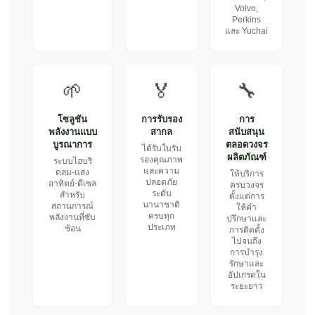
Volvo,
Perkins
และ Yuchai
🌱
🏅
🔧
โซลูชัน
การรับรอง
การ
พลังงานแบบ
สากล
สนับสนุน
บูรณาการ
ตลอดวงจร
ได้รับใบรับ
ผลิตภัณฑ์
รองคุณภาพ
ระบบไฮบริ
และความ
ดลม-แสง
ให้บริการ
ปลอดภัย
อาทิตย์-ดีเซล
ครบวงจร
ระดับ
สำหรับ
ตั้งแต่การ
นานาชาติ
สถานการณ์
ให้คำ
ครบทุก
พลังงานที่ซับ
ปรึกษาและ
ประเภท
ซ้อน
การติดตั้ง
ไปจนถึง
การบำรุง
รักษาและ
อัปเกรดใน
ระยะยาว