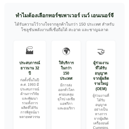
ทำไมต้องเลือกทอร์ชเพาเวอร์ เนว์ เอนเนอร์จี
ได้รับความไว้วางใจจากลูกค้าในกว่า 150 ประเทศ สำหรับ
โซลูชันพลังงานที่เชื่อถือได้ สะอาด และชาญฉลาด
🏭
🌍
🤝
ประสบการณ์
ให้บริการ
ผู้ร่วมงาน
ยาวนาน 32
ในกว่า
ที่ได้รับ
ปี
150
อนุญาต
ประเทศ
จากผู้ผลิต
ก่อตั้งขึ้นในปี
รายใหญ่
ค.ศ. 1993 มี
มีการส่ง
(OEM)
ประสบการณ์
ออกทั่วโลก
ด้านการวิจัย
ครอบคลุม
ผู้ร่วมงานที่
และพัฒนา
ยุโรป เอเชีย
ได้รับ
รวมทั้งการ
แอฟริกา
อนุญาต
ผลิตที่ได้รับ
และอเมริกา
อย่างเป็น
การพิสูจน์มา
ทางการ
หลายทศวรรษ
จากผู้ผลิต
เครื่องยนต์
Cummins,