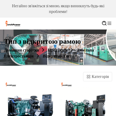
Негайно зв’яжіться зі мною, якщо виникнуть будь-які
проблеми!
Тип з відкритою рамою
Домашня сторінка
Продукція
Дизельна
Електростанція
Відкритий Тип
Категорія