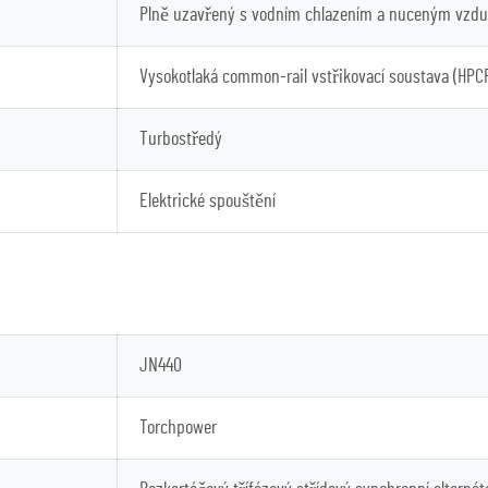
Plně uzavřený s vodním chlazením a nuceným vzd
Vysokotlaká common-rail vstřikovací soustava (HPC
Turbostředý
Elektrické spouštění
JN440
Torchpower