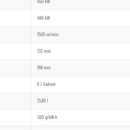
450 kW
490 kW
1500 ot/min
132 mm
166 mm
6 / řadové
13,60 l
1,00 g/kW·h