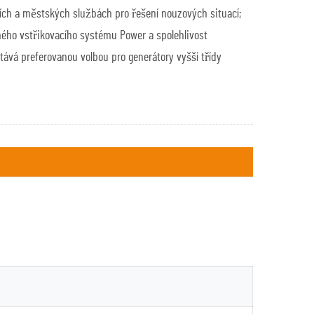
cích a městských službách pro řešení nouzových situací;
ného vstřikovacího systému Power a spolehlivost
stává preferovanou volbou pro generátory vyšší třídy