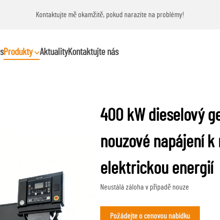
Kontaktujte mě okamžitě, pokud narazíte na problémy!
s
Produkty
Aktuality
Kontaktujte nás
400 kW dieselový g
nouzové napájení k
elektrickou energií
Neustálá záloha v případě nouze
Požádejte o cenovou nabídku