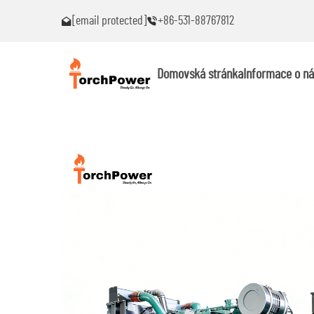
[email protected]
+86-531-88767812
roblémy!
Kontaktujte mě okamžitě, pokud narazíte na problémy!
Domovská stránka
Informace o ná