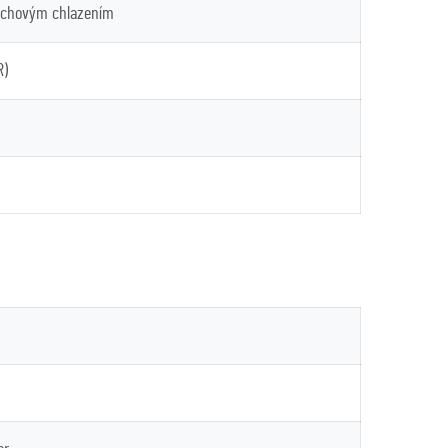
uchovým chlazením
R)