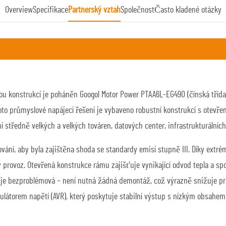
Overview
Specifikace
Partnerský vztah
Společnost
Často kladené otázky
nou konstrukcí je poháněn
Googol
Motor Power PTAA6L-EG490 (čínská třída 
Toto průmyslové napájecí řešení je vybaveno robustní konstrukcí s otev
ní středně velkých a velkých továren, datových center, infrastrukturální
ání, aby byla zajištěna shoda se standardy emisí stupně III. Díky extré
 provoz. Otevřená konstrukce rámu zajišťuje vynikající odvod tepla a 
a je bezproblémová – není nutná žádná demontáž, což výrazně snižuje pro
látorem napětí (AVR), který poskytuje stabilní výstup s nízkým obsahe