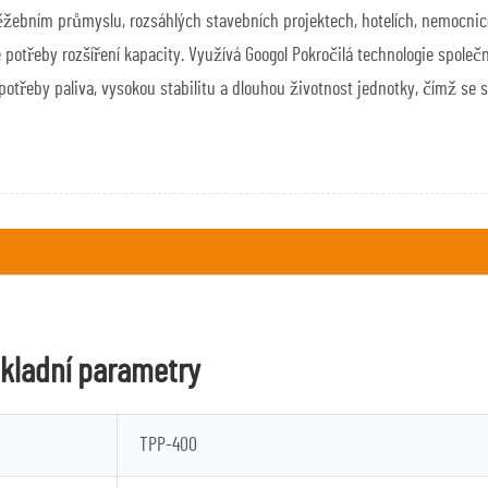
těžebním průmyslu, rozsáhlých stavebních projektech, hotelích, nemocni
 potřeby rozšíření kapacity. Využívá
Googol
Pokročilá technologie společ
potřeby paliva, vysokou stabilitu a dlouhou životnost jednotky, čímž se 
ákladní parametry
TPP-400