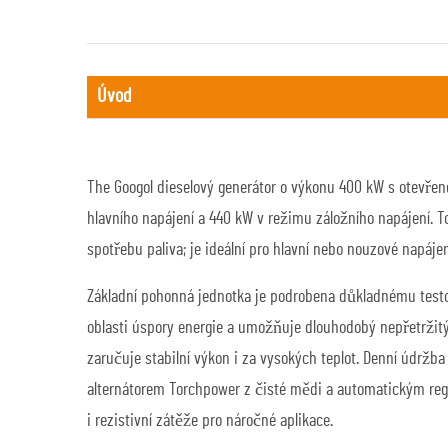
Úvod
The
Googol
dieselový generátor o výkonu 400 kW s otevře
hlavního napájení a 440 kW v režimu záložního napájení. 
spotřebu paliva; je ideální pro hlavní nebo nouzové napáje
Základní pohonná jednotka je podrobena důkladnému testov
oblasti úspory energie a umožňuje dlouhodobý nepřetržitý
zaručuje stabilní výkon i za vysokých teplot. Denní údržb
alternátorem Torchpower z čisté mědi a automatickým regu
i rezistivní zátěže pro náročné aplikace.