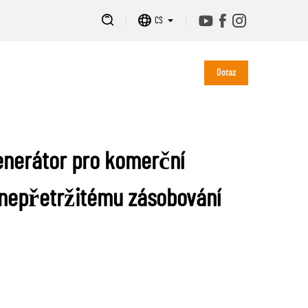
CS
Dotaz
enerátor pro komerční
 nepřetržitému zásobování