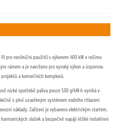
III pro nesilniční použití) s výkonem 400 kW v režimu
řeným rámem a je navrženo pro vysoký výkon a úspornou
ch projektů a komerčních komplexů.
mně nízké spotřebě paliva pouze 1,00 g/kW·h vyniká v
společně s plně uzavřeným systémem vodního chlazení
vozní náklady. Zařízení je vybaveno elektrickým startem,
m harmonických složek a bezpečně napájí těžké induktivní