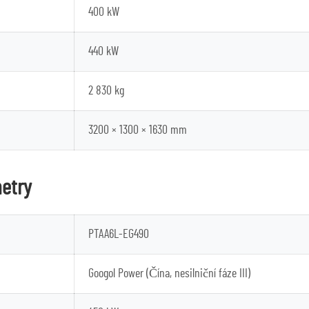
400 kW
440 kW
2 830 kg
3200 × 1300 × 1630 mm
metry
PTAA6L-EG490
Googol Power (Čína, nesilniční fáze III)