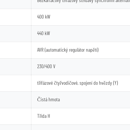
Bezkartáčový třífázový střídavý synchronní alternát
400 kW
440 kW
AVR (automatický regulátor napětí)
230/400 V
třífázové čtyřvodičové, spojení do hvězdy (Y)
Čistá hmota
Třída H