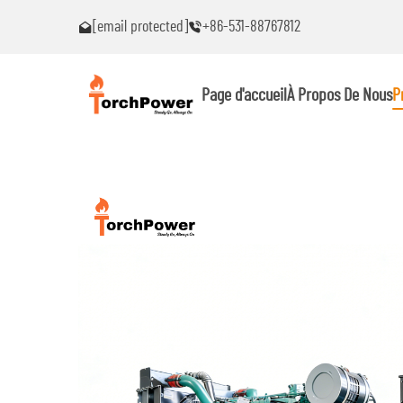
[email protected]
+86-531-88767812
s problèmes !
Contactez-moi immédiatement si vous rencontrez des problème
Page d'accueil
À Propos De Nous
P