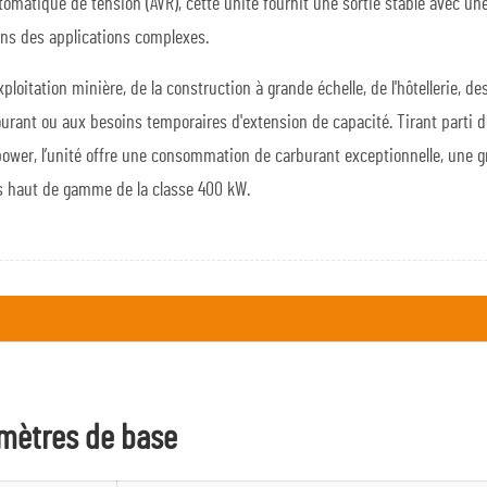
tomatique de tension (AVR), cette unité fournit une sortie stable avec un
ans des applications complexes.
exploitation minière, de la construction à grande échelle, de l'hôtellerie,
rant ou aux besoins temporaires d'extension de capacité. Tirant parti 
ower, l’unité offre une consommation de carburant exceptionnelle, une gra
es haut de gamme de la classe 400 kW.
amètres de base