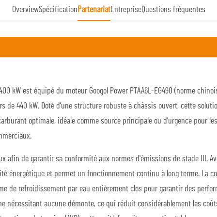
Overview
Spécification
Partenariat
Entreprise
Questions fréquentes
e 400 kW est équipé du moteur
Googol
Power PTAA6L-EG490 (norme chinoise
de 440 kW. Doté d’une structure robuste à châssis ouvert, cette solution
rburant optimale, idéale comme source principale ou d’urgence pour les 
ommerciaux.
reux afin de garantir sa conformité aux normes d'émissions de stade III.
acité énergétique et permet un fonctionnement continu à long terme. La c
ème de refroidissement par eau entièrement clos pour garantir des per
 ne nécessitant aucune démonte, ce qui réduit considérablement les coûts