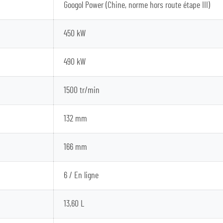
Googol Power (Chine, norme hors route étape III)
450 kW
490 kW
1500 tr/min
132 mm
166 mm
6 / En ligne
13,60 L