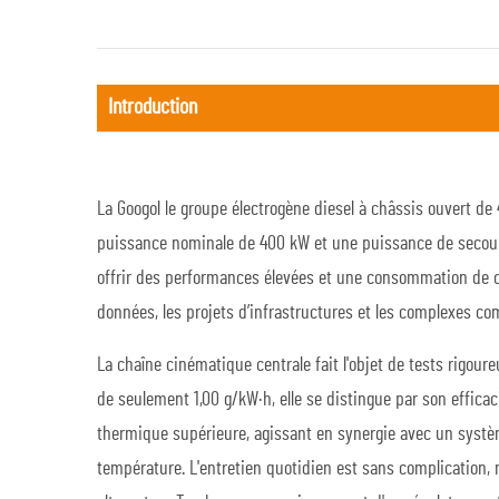
Introduction
La
Googol
le groupe électrogène diesel à châssis ouvert d
puissance nominale de 400 kW et une puissance de secours 
offrir des performances élevées et une consommation de ca
données, les projets d’infrastructures et les complexes c
La chaîne cinématique centrale fait l'objet de tests rigou
de seulement 1,00 g/kW·h, elle se distingue par son effic
thermique supérieure, agissant en synergie avec un syst
température. L'entretien quotidien est sans complication,