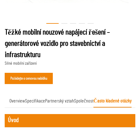
Těžké mobilní nouzové napájecí řešení –
generátorové vozidlo pro stavebnictví a
infrastrukturu
Silné mobilní zařízení
Požádejte o cenovou nabídku
Overview
Specifikace
Partnerský vztah
Společnost
Často kladené otázky
Úvod