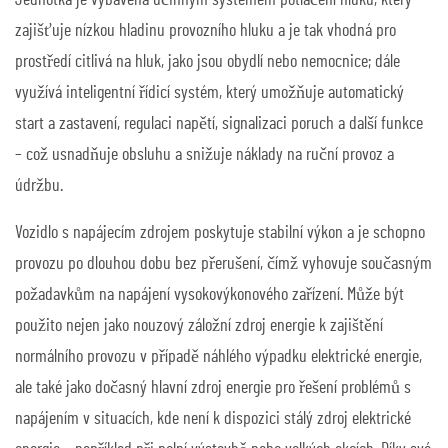
Jednotka je vybavena účinným systémem potlačení hluku, který
zajišťuje nízkou hladinu provozního hluku a je tak vhodná pro
prostředí citlivá na hluk, jako jsou obydlí nebo nemocnice; dále
využívá inteligentní řídicí systém, který umožňuje automatický
start a zastavení, regulaci napětí, signalizaci poruch a další funkce
– což usnadňuje obsluhu a snižuje náklady na ruční provoz a
údržbu.
Vozidlo s napájecím zdrojem poskytuje stabilní výkon a je schopno
provozu po dlouhou dobu bez přerušení, čímž vyhovuje současným
požadavkům na napájení vysokovýkonového zařízení. Může být
použito nejen jako nouzový záložní zdroj energie k zajištění
normálního provozu v případě náhlého výpadku elektrické energie,
ale také jako dočasný hlavní zdroj energie pro řešení problémů s
napájením v situacích, kde není k dispozici stálý zdroj elektrické