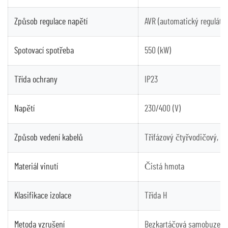
Způsob regulace napětí
AVR (automatický regulátor
Spotovací spotřeba
550 (kW)
Třída ochrany
IP23
Napětí
230/400 (V)
Způsob vedení kabelů
Třífázový čtyřvodičový, s
Materiál vinutí
Čistá hmota
Klasifikace izolace
Třída H
Metoda vzrušení
Bezkartáčová samobuzená