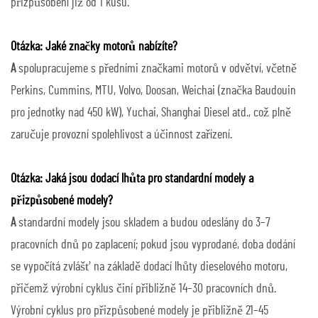
přizpůsobení již od 1 kusu.
Otázka: Jaké značky motorů nabízíte?
A
spolupracujeme s předními značkami motorů v odvětví, včetně
Perkins, Cummins, MTU, Volvo, Doosan, Weichai (značka Baudouin
pro jednotky nad 450 kW), Yuchai, Shanghai Diesel atd., což plně
zaručuje provozní spolehlivost a účinnost zařízení.
Otázka: Jaká jsou dodací lhůta pro standardní modely a
přizpůsobené modely?
A
standardní modely jsou skladem a budou odeslány do 3–7
pracovních dnů po zaplacení; pokud jsou vyprodané, doba dodání
se vypočítá zvlášť na základě dodací lhůty dieselového motoru,
přičemž výrobní cyklus činí přibližně 14–30 pracovních dnů.
Výrobní cyklus pro přizpůsobené modely je přibližně 21–45