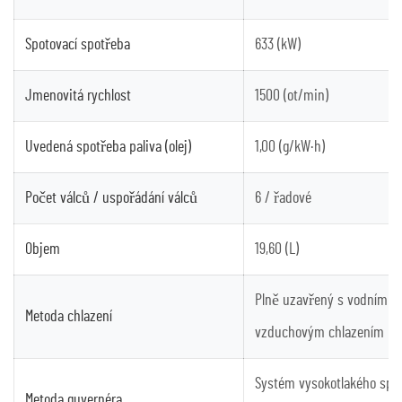
Spotovací spotřeba
633 (kW)
Jmenovitá rychlost
1500 (ot/min)
Uvedená spotřeba paliva (olej)
1,00 (g/kW·h)
Počet válců / uspořádání válců
6 / řadové
Objem
19,60 (L)
Plně uzavřený s vodním c
Metoda chlazení
vzduchovým chlazením
Systém vysokotlakého spol
Metoda guvernéra