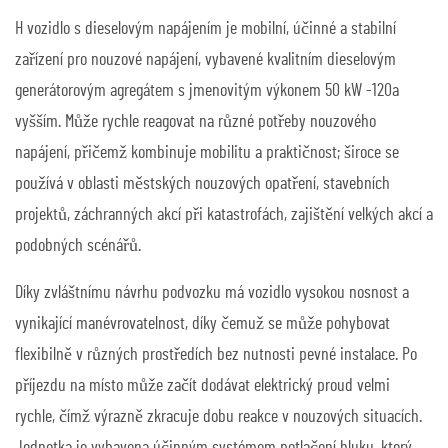
H
vozidlo s dieselovým napájením je mobilní, účinné a stabilní
zařízení pro nouzové napájení, vybavené kvalitním dieselovým
generátorovým agregátem s jmenovitým výkonem 50 kW
-120
a
vyšším. Může rychle reagovat na různé potřeby nouzového
napájení, přičemž kombinuje mobilitu a praktičnost; široce se
používá v oblasti městských nouzových opatření, stavebních
projektů, záchranných akcí při katastrofách, zajištění velkých akcí a
podobných scénářů.
Díky zvláštnímu návrhu podvozku má vozidlo vysokou nosnost a
vynikající manévrovatelnost, díky čemuž se může pohybovat
flexibilně v různých prostředích bez nutnosti pevné instalace. Po
příjezdu na místo může začít dodávat elektrický proud velmi
rychle, čímž výrazně zkracuje dobu reakce v nouzových situacích.