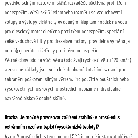
postřiku solným roztokem: skříň rozvaděče ošetřená proti třem
nebezpečím; větší skříň jednotného rozměru se vzduchovými
vstupy a výstupy elektricky ovládanými klapkami; nádrž na vodu
pro dieselový motor ošetřená proti třem nebezpečím; speciální
velké vzduchové filtry pro dieselové motory (pravidelná výměna je
nutná); generátor ošetřený proti třem nebezpečím.
Větrné clony odolné vůči větru (odolávají rychlosti větru 120 km/h)
a zesílené základy jsou volitelné, doplněné kotvícími sadami pro
zabránění poškození silným větrem. Pro použití v pouštních nebo
vysokovětrných pískových prostředích nabízíme individuálně
navržené pískově odolné skříně.
Otázka: Je možné provozovat zařízení stabilně v prostředí s
extrémním rozdílem teplot (vysoké/nízké teploty)?
A
ano. V prostředích s teplotou pod 5 °C je nutné instalovat ohřívač