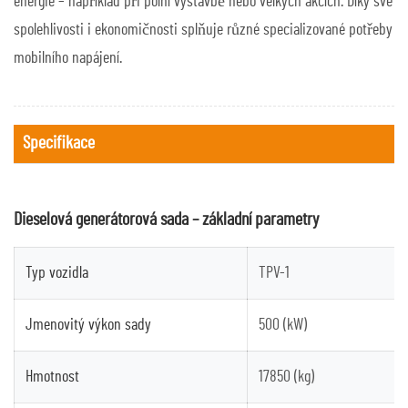
energie – například při polní výstavbě nebo velkých akcích. Díky své
spolehlivosti i ekonomičnosti splňuje různé specializované potřeby
mobilního napájení.
Specifikace
Dieselová generátorová sada – základní parametry
Typ vozidla
TPV-1
Jmenovitý výkon sady
500 (kW)
Hmotnost
17850 (kg)