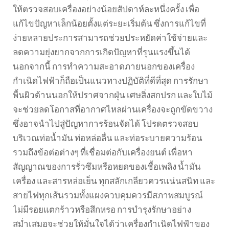
ให้ตรวจสอบเครื่องอย่างน้อยสัปดาห์ละหนึ่งครั้ง เพื่อ
แก้ไขปัญหาเล็กน้อยตั้งแต่ระยะเริ่มต้น ซึ่งการแก้ไขที่
ง่ายหลายประการสามารถช่วยประหยัดค่าใช้จ่ายและ
ลดความยุ่งยากจากการเกิดปัญหาที่รุนแรงขึ้นได้
นอกจากนี้ การทำความสะอาดภายนอกของเครื่อง
กำเนิดไฟฟ้าก็ถือเป็นแนวทางปฏิบัติที่ดีที่สุด การรักษา
พื้นผิวด้านนอกให้ปราศจากฝุ่น เศษสิ่งสกปรก และใบไม้
จะช่วยลดโอกาสที่อากาศไหลผ่านเครื่องจะถูกขัดขวาง
ซึ่งอาจนำไปสู่ปัญหาการร้อนจัดได้ โปรดตรวจสอบ
บริเวณท่อน้ำมัน ท่อหล่อลื่น และท่อระบายความร้อน
รวมถึงข้อต่อต่างๆ ที่เชื่อมต่อกับเครื่องยนต์ เพื่อหา
สัญญาณของการรั่วซึมหรือหยดของเชื้อเพลิง น้ำมัน
เครื่อง และสารหล่อเย็น ทุกสลักเกลียวควรแน่นสนิท และ
สายไฟทุกเส้นรวมทั้งแผงควบคุมควรมีสภาพสมบูรณ์
ไม่มีรอยแตกร้าวหรือสึกหรอ การบำรุงรักษาอย่าง
สม่ำเสมอจะช่วยให้มั่นใจได้ว่าเครื่องกำเนิดไฟฟ้าของ