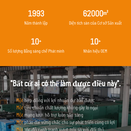
1993
62000
m²
Năm thành lập
Diện tích sàn của Cơ sở Sản xuất
10
10
+
+
Số lượng Bằng sáng chế Phát minh
Nhãn hiệu OEM
"Bất cứ ai có thể làm được điều này".
Một
hợp đồng với lợi nhuận dự báo được
Một
tiêu chuẩn chất lượng không gây lo ngại
Một
mạng lưới hỗ trợ luôn sẵn sàng
Một
pháo đài vững chắc cho sự phát triển cùng có lợi
Một
tốc độ cạnh tranh vượt trội so với đối thủ