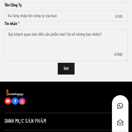
Tên Công Ty
0/200
Tin nhắn
0/1000
Gửi
DANH MỤC SẢN PHẨM