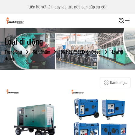
Liên hệ với tôi ngay lập tức nếu bạn gặp sự cố!
Loại di động
Trang Chủ
Sản Phẩm
Bộ Máy Phát Điện Diesel
Loại di
động
Danh mục