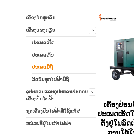
ເຄື່ອງຈັກສູບລົມ
ເຄື່ອງແຮງດຽວ
ປະເພດເປີດ
ປະເພດເງິບ
ປະເພດມືຖື
ລົດບັນທຸກໄຟຟ້າມືຖື
ອຸປະກອນແລະອຸປະກອນປະກອບ
ເຄື່ອງປັ່ນໄຟຟ້າ
ເຄື່ອງປ່ອນ
ຊุดເຄື່ອງປັ່ນໄຟຟ້າທີ່ໃຊ້ແກັສ
ປະເພດເຮັດໃຫ
ຕັ້ງຢູ່ໃນລົດເ
ຫນ່ວຍທີ່ຢູ່ໃນເຕົາໄຟຟ້າ
ການໃຊ້ໃ