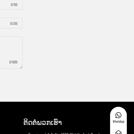
0/100
0/200
0/1000
ຕິດຕໍ່ພວກເຮົາ
WhatsApp