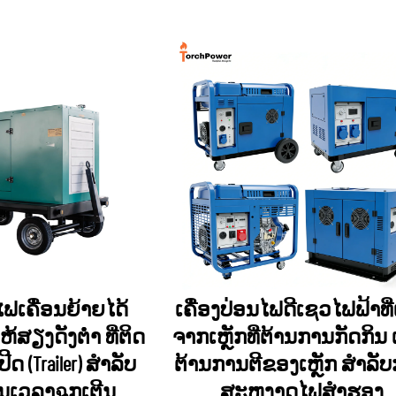
ໄຟເຄື່ອນຍ້າຍໄດ້
ເຄື່ອງປ່ອນໄຟດີເຊວໄຟຟ້າທີ່
້ສຽງດັງຕ່ຳ ທີ່ຕິດ
ຈາກເຫຼັກທີ່ຕ້ານການກັດກິນ
ປີດ (Trailer) ສຳລັບ
ຕ້ານການຕີຂອງເຫຼັກ ສຳລັ
ນເວລາฉຸກເຕີນ
ສະຫງາດໄຟສຳຮອງ