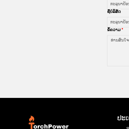
ຊື່ບໍລິສັດ
ຂໍ້ຄວາມ
ປະເ