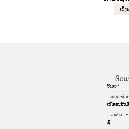
ເບິ
ຕົວแ
ອີເມວ
ເບີໂທລະສັບມື
ລະຫັດ
ຊື່