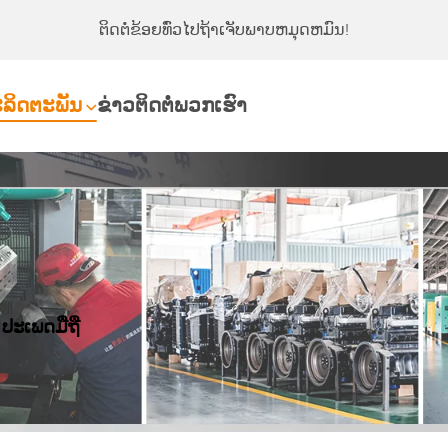
ຕິດຕໍ່ຂ້ອຍທົ່ວໄປຖ້າເຈັບພາບຫມຸດຫມົນ!
ລິດຕະພັນ
ຂ່າວ
ຕິດຕໍ່ພວກເຮົາ
ປະເພດມືຖື