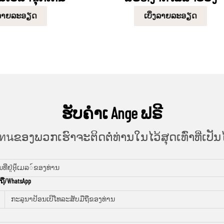
່ງລາຍລະອຽດ
ເບິ່ງລາຍລະອຽດ
ຮັບຄຳເ Ange ຟຣີ
ทนຂອງພວກເຮົາຈະຕິດຕໍ່ທ່ານໃນໄວ້ສຸດເທົ່າທີ່ເປັນໄ
ຖື/WhatsApp