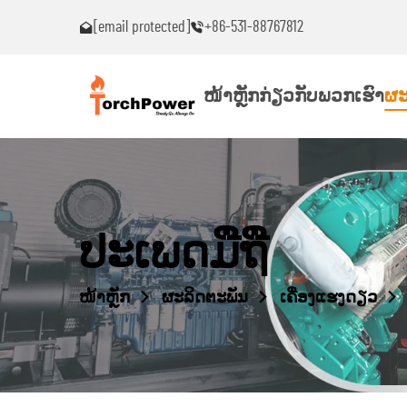
[email protected]
+86-531-88767812
ົນ!
ຕິດຕໍ່ຂ້ອຍທົ່ວໄປຖ້າເຈັບພາບຫມຸດຫມົນ!
ໜ້າຫຼັກ
ກ່ຽວກັບພວກເຮົາ
ຜະ
ປະເພດມືຖື
ໜ້າຫຼັກ
ຜະລິດຕະພັນ
ເຄື່ອງແຮງດຽວ