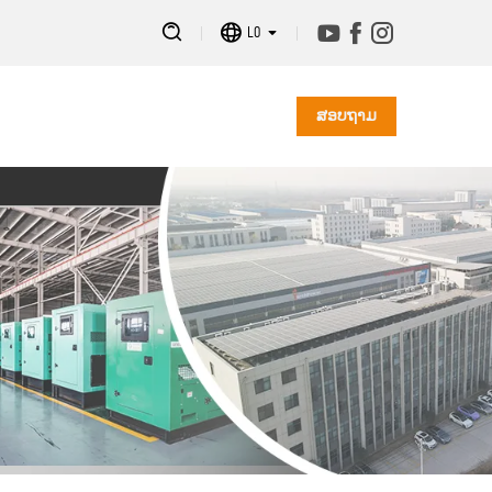
LO
ສອບຖາມ