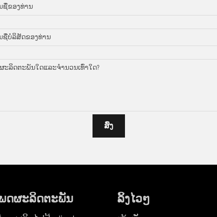
ສົ່ງ
ພດຜະລິດຕະພັນ
ລິ້ງໄວໆ