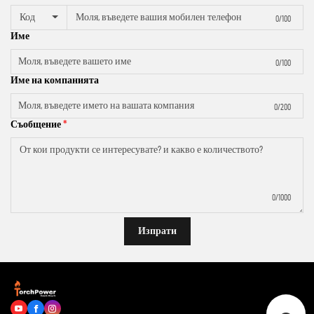
Код
0/100
Име
0/100
Име на компанията
0/200
Съобщение
0/1000
Изпрати