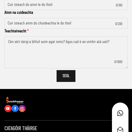
0/100
Ainm na cuideachta
0/200
Teachtaireacht
0/1000
SEOL
CATAGÓIR THÁIRGE