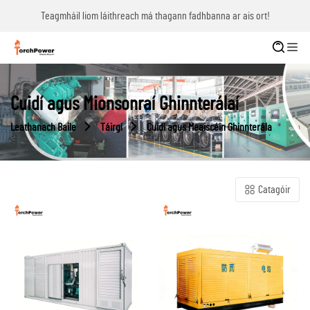
Teagmháil liom láithreach má thagann fadhbanna ar ais ort!
Cuidí agus Mionsonraí Ghinnterálaí
Leathanach Baile
Táirgí
Cuidí agus Meaiscéin Ghinnterála
Catagóir