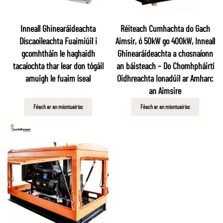
Inneall Ghinearáideachta
Réiteach Cumhachta do Gach
Díscaoileachta Fuaimiúil i
Aimsir, ó 50kW go 400kW, Inneall
gcomhtháin le haghaidh
Ghinearáideachta a chosnaíonn
tacaíochta thar lear don tógáil
an báisteach – Do Chomhpháirtí
amuigh le fuaim íseal
Oidhreachta Ionadúil ar Amharc
an Aimsire
Féach ar an miontuairisc
Féach ar an miontuairisc