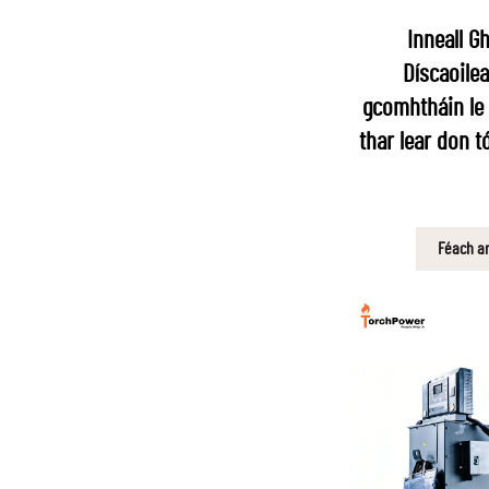
Inneall G
Díscaoilea
gcomhtháin le
thar lear don t
Féach ar