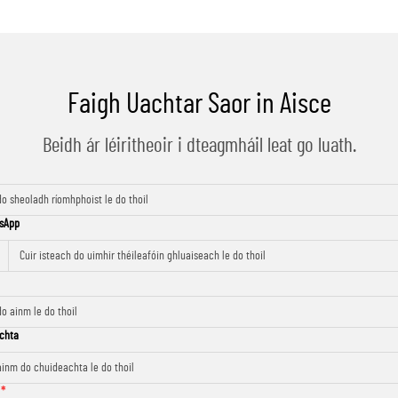
Faigh Uachtar Saor in Aisce
Beidh ár léiritheoir i dteagmháil leat go luath.
sApp
chta
t