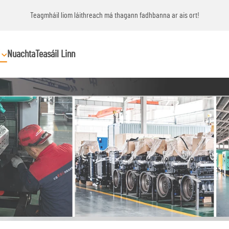
Teagmháil liom láithreach má thagann fadhbanna ar ais ort!
Nuachta
Teasáil Linn