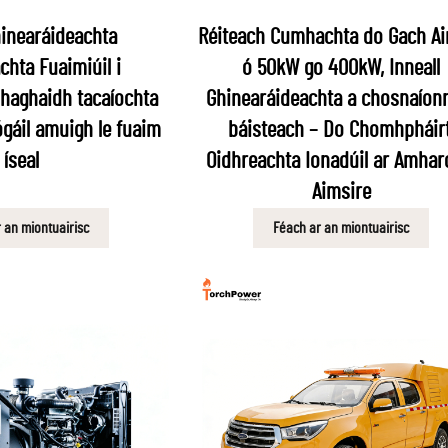
hinearáideachta
Réiteach Cumhachta do Gach Ai
chta Fuaimiúil i
ó 50kW go 400kW, Inneall
 haghaidh tacaíochta
Ghinearáideachta a chosnaíon
ógáil amuigh le fuaim
báisteach – Do Chomhpháirt
íseal
Oidhreachta Ionadúil ar Amhar
Aimsire
 an miontuairisc
Féach ar an miontuairisc