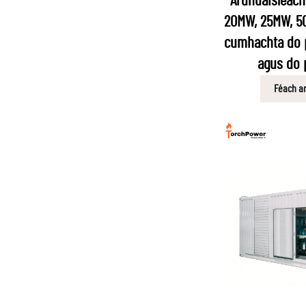
Ardnuaisleach
20MW, 25MW, 50
cumhachta do 
agus do 
Féach ar