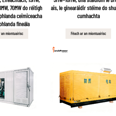
, Éifeachtach, 15MW,
3MW–10MW, dhá stáidiúm le br
MW, 70MW do réitigh
ais, le ginearáidir stéime do sh
phlanda ceimiceacha
cumhachta
phlanda fíneála
 an miontuairisc
Féach ar an miontuairisc