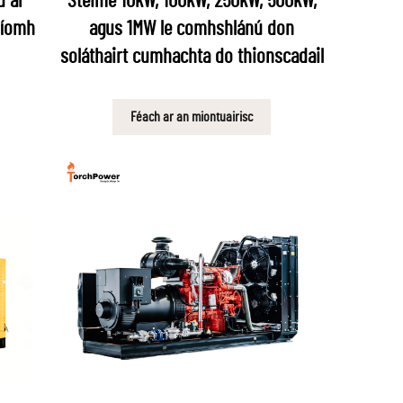
ú ar
Stéime 10kW, 100kW, 250kW, 500kW,
uíomh
agus 1MW le comhshlánú don
soláthairt cumhachta do thionscadail
Féach ar an miontuairisc