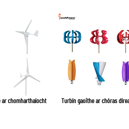
e ar chomharthaíocht
Turbín gaoithe ar chóras díre