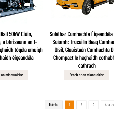
Dísil 50kW Ciúin,
Soláthar Cumhachta Éigeandála 
, a bhriseann an t-
Suíomh: Trucailín Beag Cumha
aghaidh tógála amuigh
Dísil, Gluaisteán Cumhachta Dí
ghaidh éigeandála
Chompact le haghaidh cothabh
cathrach
 an miontuairisc
Féach ar an miontuairisc
Roimhe
1
2
3
Ar a th