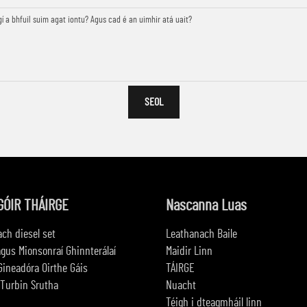
SEOL
GÓIR THÁIRGE
Nascanna Luas
ach diesel set
Leathanach Baile
agus Mionsonraí Ghinnterálaí
Maidir Linn
Gineadóra Oirthe Gáis
TÁIRGE
Turbin Srutha
Nuacht
Téigh i dteagmháil linn