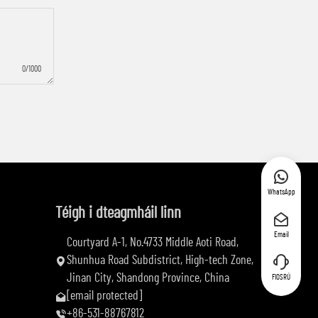
0/1000
WhatsApp
Téigh i dteagmháil linn
Email
Courtyard A-1, No.4733 Middle Aoti Road,
Shunhua Road Subdistrict, High-tech Zone,
Jinan City, Shandong Province, China
FIOSRÚ
[email protected]
+86-531-88767812