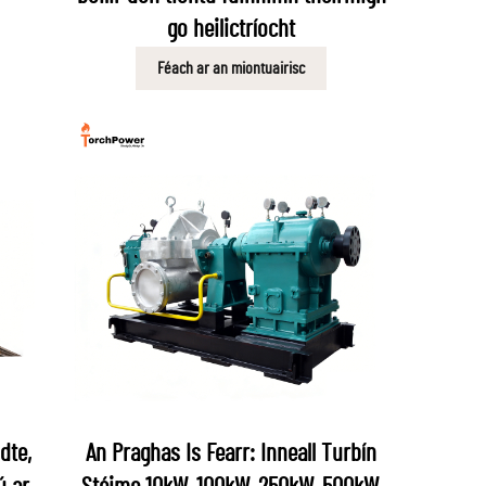
go heilictríocht
Féach ar an miontuairisc
dte,
An Praghas Is Fearr: Inneall Turbín