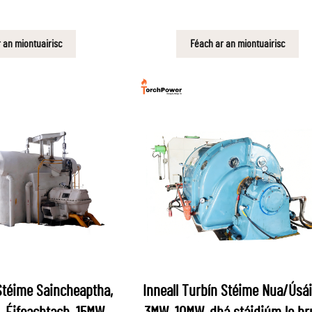
 an miontuairisc
Féach ar an miontuairisc
 Stéime Saincheaptha,
Inneall Turbín Stéime Nua/Úsái