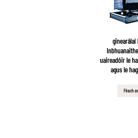
ginearálaí 
Inbhuanaithe
uaireadóir le h
agus le ha
Féach ar