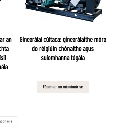
ar an
Ginearálaí cúltaca: ginearálaithe móra
chta
do réigiúin chónaithe agus
sil
suíomhanna tógála
ála
Féach ar an miontuairisc
aobh eile