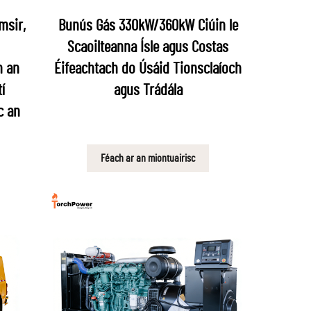
msir,
Bunús Gás 330kW/360kW Ciúin le
Scaoilteanna Ísle agus Costas
n an
Éifeachtach do Úsáid Tionsclaíoch
í
agus Trádála
c an
Féach ar an miontuairisc