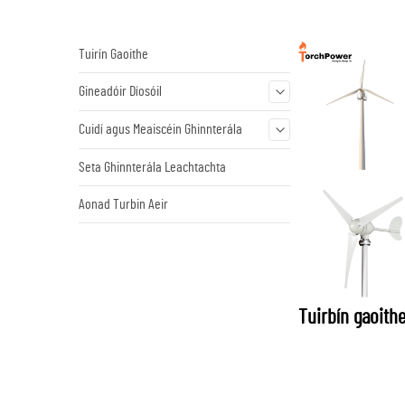
Tuirín Gaoithe
Gineadóir Díosóil
Cuidí agus Meaiscéin Ghinnterála
Seta Ghinnterála Leachtachta
Aonad Turbin Aeir
Tuirbín gaoith