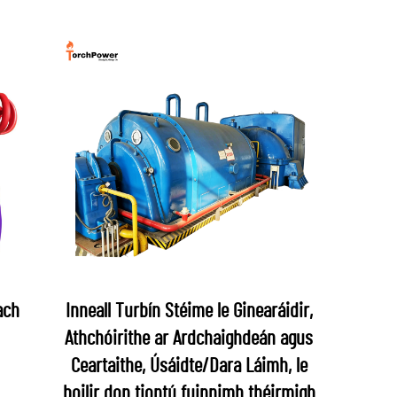
ach
Inneall Turbín Stéime le Ginearáidir,
Athchóirithe ar Ardchaighdeán agus
Ceartaithe, Úsáidte/Dara Láimh, le
boilir don tiontú fuinnimh théirmigh