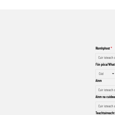
Ríomhphost
Fón póca/What
Cód
Ainm
Ainm na cuidea
Teachtaireach