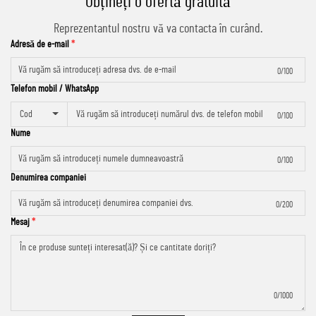
Obțineți o ofertă gratuită
Reprezentantul nostru vă va contacta în curând.
Adresă de e-mail
0/100
Telefon mobil / WhatsApp
Cod
0/100
Nume
0/100
Denumirea companiei
0/200
Mesaj
0/1000