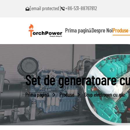
[email protected]
+86-531-88767812
bleme!
Contactați-mă imediat dacă întâmpinați probleme!
Prima pagină
Despre Noi
Produse
Set de generatoare c
Prima pagină
Produse
Grup electrogen cu gaz