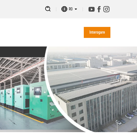
RO
Interogare