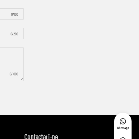
0/100
0/200
0/1000
WhatsApp
Contactați-ne