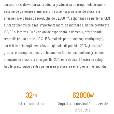
cercetarea și dezvoltarea, producția și vânzarea de grupuri electrogene,
sisteme de generare a energiei din surse noi și sisteme de stocare a
energiei. Are o bază de producție de 62.000 m², acționează ca partener OEM
autorizat pentru cele mai importante mărci de motoare și deține certificate
ISO, CE și Intertek. Cu 32 de ani de experiență în domeniu, oferă soluții
rentabile (cu un preț cu 10%-15% mai mic pentru aceeași configurație),
servicii de asistență post-vânzare globale, disponibile 24/7, și acoperă
grupuri electrogene diesel, echipamente fotovoltaice/eoliene și sisteme
integrate de stocare a energiei. Din 2011, este dedicată livrării de soluții
fiabile și ecologice pentru generarea și stocarea energiei la nivel mondial.
32
62000
Ani
m²
Istoric industrial
Suprafața construită a bazei de
producție