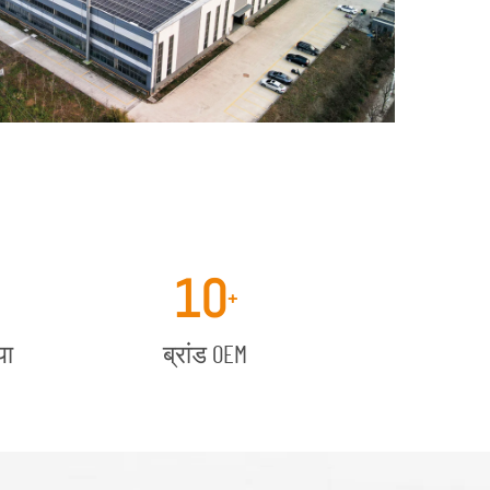
10
+
या
ब्रांड OEM