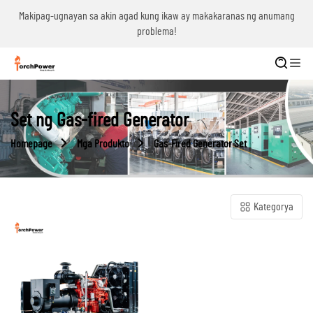
g
Makipag-ugnayan sa akin agad kung ikaw ay makakaranas ng anumang
problema!
Set ng Gas-fired Generator
Homepage
Mga Produkto
Gas-Fired Generator Set
Kategorya