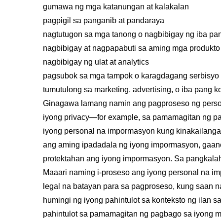
gumawa ng mga katanungan at kalakalan
pagpigil sa panganib at pandaraya
nagtutugon sa mga tanong o nagbibigay ng iba pan
nagbibigay at nagpapabuti sa aming mga produkto 
nagbibigay ng ulat at analytics
pagsubok sa mga tampok o karagdagang serbisyo
tumutulong sa marketing, advertising, o iba pang
Ginagawa lamang namin ang pagproseso ng perso
iyong privacy—for example, sa pamamagitan ng pag
iyong personal na impormasyon kung kinakailangan
ang aming ipadadala ng iyong impormasyon, gaano
protektahan ang iyong impormasyon. Sa pangkalah
Maaari naming i-proseso ang iyong personal na imp
legal na batayan para sa pagproseso, kung saan n
humingi ng iyong pahintulot sa konteksto ng ilan
pahintulot sa pamamagitan ng pagbago sa iyong 