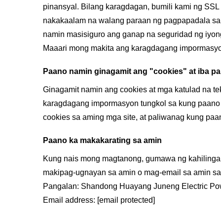
pinansyal. Bilang karagdagan, bumili kami ng SSL
nakakaalam na walang paraan ng pagpapadala sa In
namin masisiguro ang ganap na seguridad ng iyon
Maaari mong makita ang karagdagang impormasyon
Paano namin ginagamit ang "cookies" at iba p
Ginagamit namin ang cookies at mga katulad na t
karagdagang impormasyon tungkol sa kung paano g
cookies sa aming mga site, at paliwanag kung paa
Paano ka makakarating sa amin
Kung nais mong magtanong, gumawa ng kahilingan
makipag-ugnayan sa amin o mag-email sa amin sa
Pangalan: Shandong Huayang Juneng Electric Pow
Email address:
[email protected]