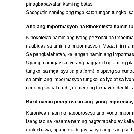
pinagbabawalan kami ng batas.
Sasagutin naming ang mga katanungan tungkol sa 
Ano ang impormasyon na kinokolekta namin tung
Kinokolekta namin ang iyong personal na impormas
nagbigay sa amin ng impormasyon. Maaari rin nami
Sa pangkalahatan, kailangan namin ang impormasy
Upang maibigay sa iyo ang paggamit ng aming plat
tungkol sa mga isyu sa platform), o upang sumun
sa amin ang impormasyon tungkol sa iyo at sa iyon
code ng social credit, numero ng taxpayer identific
Bakit namin pinoproseso ang iyong impormas
Karaniwan naming napoproseso ang iyong impormas
isang tao na kasama naming nagtatrabaho ay kail
(halimbawa, upang maibigay sa iyo ang isang serbi