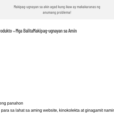
g
Makipag-ugnayan sa akin agad kung ikaw ay makakaranas ng
anumang problema!
rodukto
Mga Balita
Makipag-ugnayan sa Amin
nteng panahon
ara sa lahat sa aming website, kinokolekta at ginagamit nam