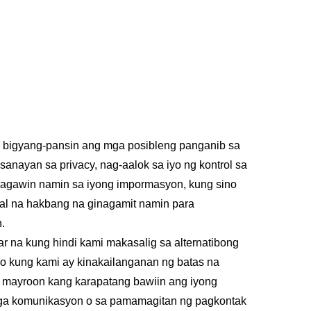
 bigyang-pansin ang mga posibleng panganib sa
nayan sa privacy, nag-aalok sa iyo ng kontrol sa
 gagawin namin sa iyong impormasyon, kung sino
al na hakbang na ginagamit namin para
.
r na kung hindi kami makasalig sa alternatibong
 o kung kami ay kinakailanganan ng batas na
s, mayroon kang karapatang bawiin ang iyong
 mga komunikasyon o sa pamamagitan ng pagkontak