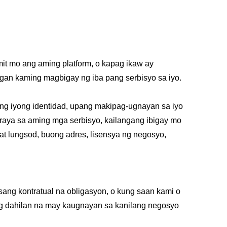
it mo ang aming platform, o kapag ikaw ay
ngan kaming magbigay ng iba pang serbisyo sa iyo.
ang iyong identidad, upang makipag-ugnayan sa iyo
raya sa aming mga serbisyo, kailangang ibigay mo
 at lungsod, buong adres, lisensya ng negosyo,
ng kontratual na obligasyon, o kung saan kami o
ng dahilan na may kaugnayan sa kanilang negosyo