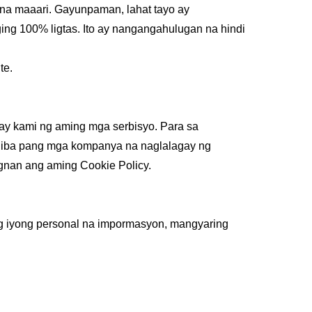
 na maaari. Gayunpaman, lahat tayo ay
ng 100% ligtas. Ito ay nangangahulugan na hindi
te.
ay kami ng aming mga serbisyo. Para sa
g iba pang mga kompanya na naglalagay ng
ngnan ang aming Cookie Policy.
g iyong personal na impormasyon, mangyaring