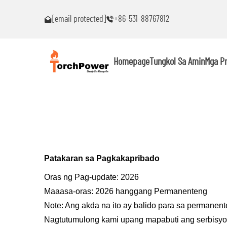
akaranas ng
Makipag-ugnayan sa akin agad kung ikaw ay makakaranas n
[email protected]
+86-531-88767812
anumang problema!
Homepage
Tungkol Sa Amin
Mga P
Patakaran sa Pagkakapribado
Oras ng Pag-update: 2026
Maaasa-oras: 2026 hanggang Permanenteng
Note: Ang akda na ito ay balido para sa permane
Nagtutumulong kami upang mapabuti ang serbisyo p