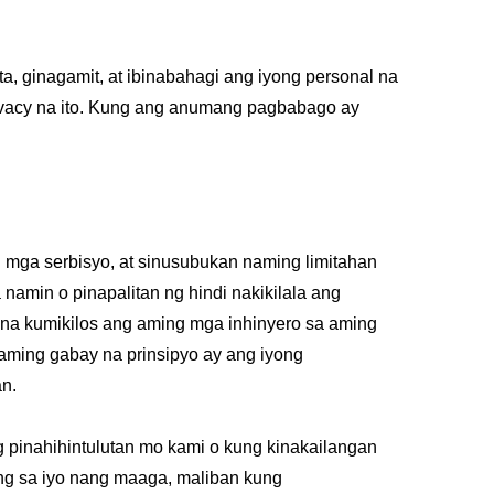
, ginagamit, at ibinabahagi ang iyong personal na
ivacy na ito. Kung ang anumang pagbabago ay
 mga serbisyo, at sinusubukan naming limitahan
amin o pinapalitan ng hindi nakikilala ang
 na kumikilos ang aming mga inhinyero sa aming
 aming gabay na prinsipyo ay ang iyong
n.
g pinahihintulutan mo kami o kung kinakailangan
ng sa iyo nang maaga, maliban kung