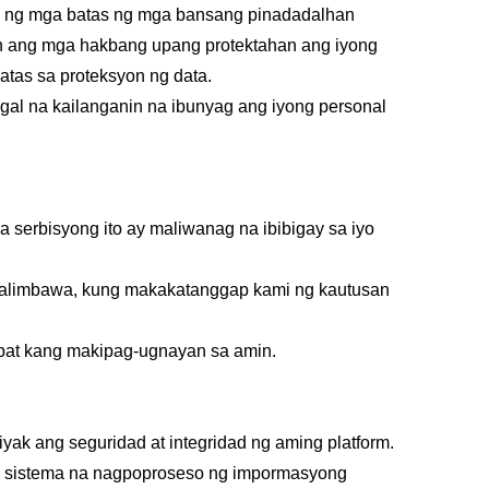
op ng mga batas ng mga bansang pinadadalhan
in ang mga hakbang upang protektahan ang iyong
tas sa proteksyon ng data.
l na kailanganin na ibunyag ang iyong personal
serbisyong ito ay maliwanag na ibibigay sa iyo
(halimbawa, kung makakatanggap kami ng kautusan
pat kang makipag-ugnayan sa amin.
k ang seguridad at integridad ng aming platform.
ga sistema na nagpoproseso ng impormasyong