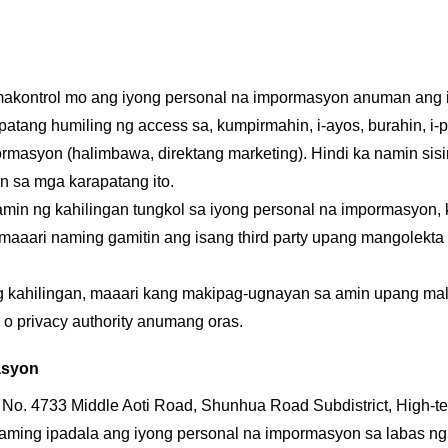
makontrol mo ang iyong personal na impormasyon anuman ang 
ang humiling ng access sa, kumpirmahin, i-ayos, burahin, i-por
masyon (halimbawa, direktang marketing). Hindi ka namin sising
n sa mga karapatang ito.
in ng kahilingan tungkol sa iyong personal na impormasyon, 
maaari naming gamitin ang isang third party upang mangolekt
g kahilingan, maaari kang makipag-ugnayan sa amin upang mal
 o privacy authority anumang oras.
asyon
No. 4733 Middle Aoti Road, Shunhua Road Subdistrict, High-te
ming ipadala ang iyong personal na impormasyon sa labas ng i