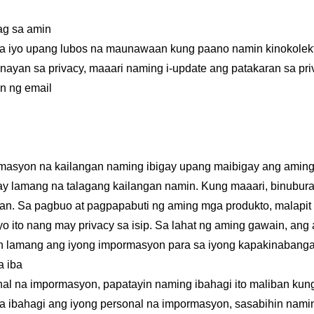
ag sa amin
sa iyo upang lubos na maunawaan kung paano namin kinokolekta
yan sa privacy, maaari naming i-update ang patakaran sa pr
n ng email
rmasyon na kailangan naming ibigay upang maibigay ang aming
lamang na talagang kailangan namin. Kung maaari, binubura n
gan. Sa pagbuo at pagpapabuti ng aming mga produkto, malapit
o ito nang may privacy sa isip. Sa lahat ng aming gawain, ang
tin lamang ang iyong impormasyon para sa iyong kapakinabanga
a iba
onal na impormasyon, papatayin naming ibahagi ito maliban kun
na ibahagi ang iyong personal na impormasyon, sasabihin nami