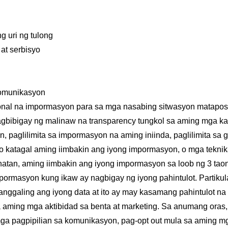
g uri ng tulong
at serbisyo
 komunikasyon
nal na impormasyon para sa mga nasabing sitwasyon matapos
bibigay ng malinaw na transparency tungkol sa aming mga kasa
, paglilimita sa impormasyon na aming iniinda, paglilimita sa
 katagal aming iimbakin ang iyong impormasyon, o mga teknik
atan, aming iimbakin ang iyong impormasyon sa loob ng 3 taon
ormasyon kung ikaw ay nagbigay ng iyong pahintulot. Partikula
anggaling ang iyong data at ito ay may kasamang pahintulot na
 sa aming mga aktibidad sa benta at marketing. Sa anumang ora
mga pagpipilian sa komunikasyon, pag-opt out mula sa aming