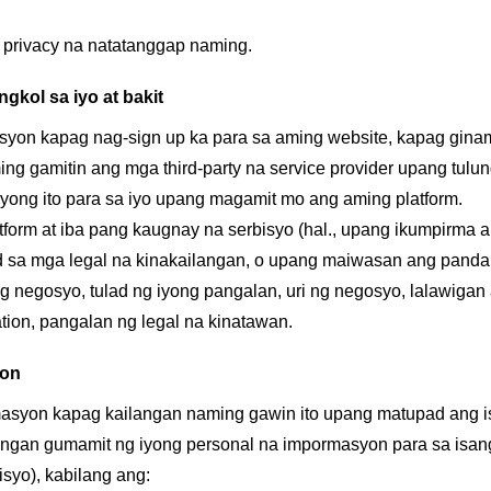
privacy na natatanggap naming.
kol sa iyo at bakit
yon kapag nag-sign up ka para sa aming website, kapag ginam
ng gamitin ang mga third-party na service provider upang tulu
ong ito para sa iyo upang magamit mo ang aming platform.
form at iba pang kaugnay na serbisyo (hal., upang ikumpirma 
od sa mga legal na kinakailangan, o upang maiwasan ang panda
g negosyo, tulad ng iyong pangalan, uri ng negosyo, lalawigan
ation, pangalan ng legal na kinatawan.
yon
yon kapag kailangan naming gawin ito upang matupad ang isa
angan gumamit ng iyong personal na impormasyon para sa isa
syo), kabilang ang: