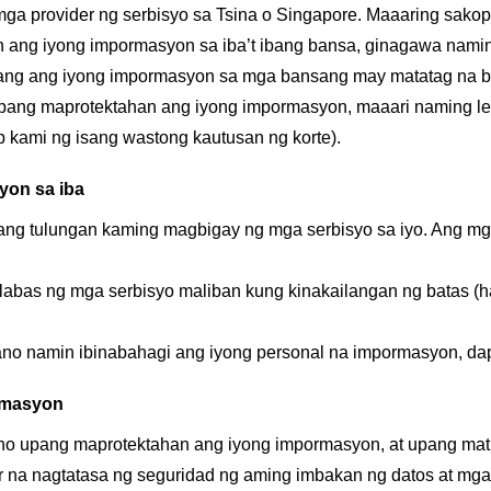
mga provider ng serbisyo sa Tsina o Singapore. Maaaring sak
min ang iyong impormasyon sa iba’t ibang bansa, ginagawa nam
ang ang iyong impormasyon sa mga bansang may matatag na ba
ng maprotektahan ang iyong impormasyon, maaari naming lega
kami ng isang wastong kautusan ng korte).
yon sa iba
ng tulungan kaming magbigay ng mga serbisyo sa iyo. Ang mga 
labas ng mga serbisyo maliban kung kinakailangan ng batas 
no namin ibinabahagi ang iyong personal na impormasyon, da
rmasyon
o upang maprotektahan ang iyong impormasyon, at upang matiya
r na nagtatasa ng seguridad ng aming imbakan ng datos at m