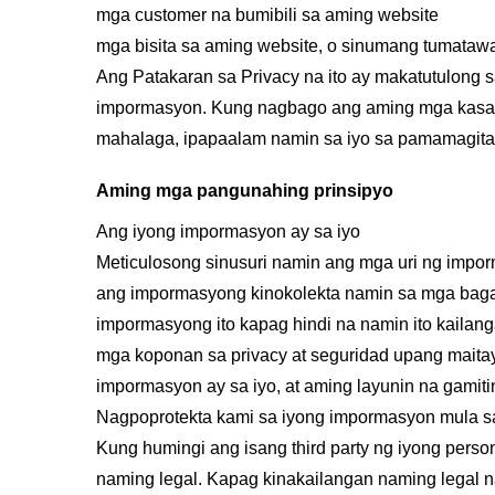
mga customer na bumibili sa aming website
mga bisita sa aming website, o sinumang tumataw
Ang Patakaran sa Privacy na ito ay makatutulong 
impormasyon. Kung nagbago ang aming mga kasana
mahalaga, ipapaalam namin sa iyo sa pamamagita
Aming mga pangunahing prinsipyo
Ang iyong impormasyon ay sa iyo
Meticulosong sinusuri namin ang mga uri ng impo
ang impormasyong kinokolekta namin sa mga bagay 
impormasyong ito kapag hindi na namin ito kailan
mga koponan sa privacy at seguridad upang maitay
impormasyon ay sa iyo, at aming layunin na gami
Nagpoprotekta kami sa iyong impormasyon mula s
Kung humingi ang isang third party ng iyong pers
naming legal. Kapag kinakailangan naming legal 