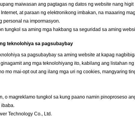
 upang maiwasan ang pagtagas ng datos ng website nang higit
ternet, at paraan ng elektronikong imbakan, na maaaring magi
g personal na impormasyon.
 tungkol sa aming mga hakbang sa seguridad sa aming websi
ang teknolohiya sa pagsubaybay
eknolohiya sa pagsubaybay sa aming website at kapag nagbibig
inagamit ang mga teknolohiyang ito, kabilang ang listahan n
no mo mai-opt out ang ilang mga uri ng cookies, mangyaring ti
, o magreklamo tungkol sa kung paano namin pinoproseso an
 ibaba.
er Technology Co., Ltd.