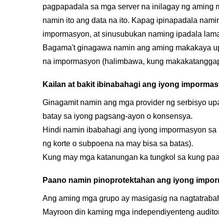
pagpapadala sa mga server na inilagay ng aming 
namin ito ang data na ito. Kapag ipinapadala na
impormasyon, at sinusubukan naming ipadala lam
Bagama't ginagawa namin ang aming makakaya upa
na impormasyon (halimbawa, kung makakatanggap 
Kailan at bakit ibinabahagi ang iyong impormas
Ginagamit namin ang mga provider ng serbisyo upa
batay sa iyong pagsang-ayon o konsensya.
Hindi namin ibabahagi ang iyong impormasyon sa 
ng korte o subpoena na may bisa sa batas).
Kung may mga katanungan ka tungkol sa kung paa
Paano namin pinoprotektahan ang iyong impo
Ang aming mga grupo ay masigasig na nagtatrabah
Mayroon din kaming mga independiyenteng audito