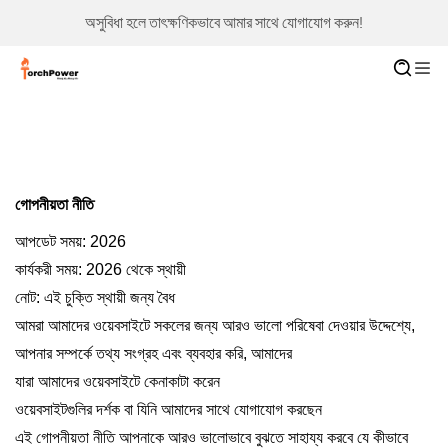
অসুবিধা হলে তাৎক্ষণিকভাবে আমার সাথে যোগাযোগ করুন!
গোপনীয়তা নীতি
আপডেট সময়: 2026
কার্যকরী সময়: 2026 থেকে স্থায়ী
নোট: এই চুক্তি স্থায়ী জন্য বৈধ
আমরা আমাদের ওয়েবসাইটে সকলের জন্য আরও ভালো পরিষেবা দেওয়ার উদ্দেশ্যে,
আপনার সম্পর্কে তথ্য সংগ্রহ এবং ব্যবহার করি, আমাদের
যারা আমাদের ওয়েবসাইটে কেনাকাটা করেন
ওয়েবসাইটগুলির দর্শক বা যিনি আমাদের সাথে যোগাযোগ করছেন
এই গোপনীয়তা নীতি আপনাকে আরও ভালোভাবে বুঝতে সাহায্য করবে যে কীভাবে