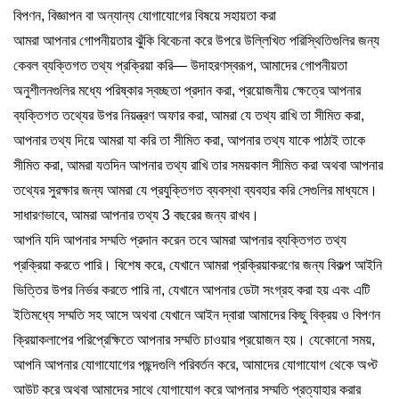
বিপণন, বিজ্ঞাপন বা অন্যান্য যোগাযোগের বিষয়ে সহায়তা করা
আমরা আপনার গোপনীয়তার ঝুঁকি বিবেচনা করে উপরে উল্লিখিত পরিস্থিতিগুলির জন্য
কেবল ব্যক্তিগত তথ্য প্রক্রিয়া করি— উদাহরণস্বরূপ, আমাদের গোপনীয়তা
অনুশীলনগুলির মধ্যে পরিষ্কার স্বচ্ছতা প্রদান করা, প্রয়োজনীয় ক্ষেত্রে আপনার
ব্যক্তিগত তথ্যের উপর নিয়ন্ত্রণ অফার করা, আমরা যে তথ্য রাখি তা সীমিত করা,
আপনার তথ্য দিয়ে আমরা যা করি তা সীমিত করা, আপনার তথ্য যাকে পাঠাই তাকে
সীমিত করা, আমরা যতদিন আপনার তথ্য রাখি তার সময়কাল সীমিত করা অথবা আপনার
তথ্যের সুরক্ষার জন্য আমরা যে প্রযুক্তিগত ব্যবস্থা ব্যবহার করি সেগুলির মাধ্যমে।
সাধারণভাবে, আমরা আপনার তথ্য 3 বছরের জন্য রাখব।
আপনি যদি আপনার সম্মতি প্রদান করেন তবে আমরা আপনার ব্যক্তিগত তথ্য
প্রক্রিয়া করতে পারি। বিশেষ করে, যেখানে আমরা প্রক্রিয়াকরণের জন্য বিকল্প আইনি
ভিত্তির উপর নির্ভর করতে পারি না, যেখানে আপনার ডেটা সংগ্রহ করা হয় এবং এটি
ইতিমধ্যে সম্মতি সহ আসে অথবা যেখানে আইন দ্বারা আমাদের কিছু বিক্রয় ও বিপণন
ক্রিয়াকলাপের পরিপ্রেক্ষিতে আপনার সম্মতি চাওয়ার প্রয়োজন হয়। যেকোনো সময়,
আপনি আপনার যোগাযোগের পছন্দগুলি পরিবর্তন করে, আমাদের যোগাযোগ থেকে অপ্ট
আউট করে অথবা আমাদের সাথে যোগাযোগ করে আপনার সম্মতি প্রত্যাহার করার