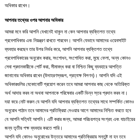
অধিকার রাখেন।
আপনার তথ্যের ওপর আপনার অধিকার
আমরা মনে করি আপনি যেখানেই থাকুন না কেন আপনার ব্যক্তিগত তথ্যে
প্রবেশাধিকার এবং নিয়ন্ত্রণ রাখতে পারবেন। আপনি যেভাবে আমাদের ওয়েবসাইট
ব্যবহার করছেন তার উপর নির্ভর করে, আপনি আপনার ব্যক্তিগত তথ্যে
প্রবেশাধিকারের অনুরোধ করার, সংশোধন, সংশোধিত করা, মুছে ফেলা, অন্য কোনও
সেবা প্রদানকারীকে পোর্ট করা, সীমাবদ্ধ করা বা নিশ্চিত কিছু ব্যবহারে আপত্তি
জানানোর অধিকার রাখেন (উদাহরণস্বরূপ, প্রত্যক্ষ বিপণন)। আপনি যদি এই
অধিকারগুলির যেকোনোটি প্রয়োগ করেন তবে আমরা আপনার কাছ থেকে অতিরিক্ত
অর্থ আদায় করব না অথবা আপনাকে পরিষেবার একটি ভিন্ন স্তর প্রদান করব না।
দয়া করে নোট করুন যে আপনি যদি আপনার ব্যক্তিগত তথ্যের সাথে সম্পর্কিত কোনও
অনুরোধ পাঠান তবে আমাদের প্রতিক্রিয়া দেওয়ার আগে আমাদের নিশ্চিত করতে হবে
যে আপনি সত্যিই আপনি। এটি করার জন্য, আমরা পরিচয়পত্র সংগ্রহ এবং যাচাইয়ের
জন্য তৃতীয় পক্ষ ব্যবহার করতে পারি।
আপনি যদি কোনও অনুরোধের উত্তরে আমাদের প্রতিক্রিয়ায় সন্তুষ্ট না হন তবে