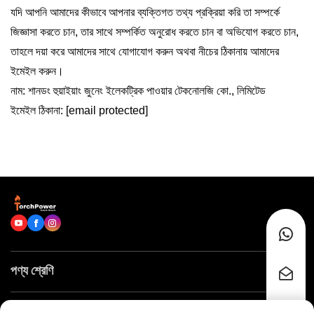
যদি আপনি আমাদের কীভাবে আপনার ব্যক্তিগত তথ্য প্রক্রিয়া করি তা সম্পর্কে
জিজ্ঞাসা করতে চান, তার সাথে সম্পর্কিত অনুরোধ করতে চান বা অভিযোগ করতে চান,
তাহলে দয়া করে আমাদের সাথে যোগাযোগ করুন অথবা নীচের ঠিকানায় আমাদের
ইমেইল করুন।
নাম: শানডং হুয়াইয়াং জুনেং ইলেকট্রিক পাওয়ার টেকনোলজি কো., লিমিটেড
ইমেইল ঠিকানা:
[email protected]
পণ্য শ্রেণি
দ্রুত লিঙ্ক