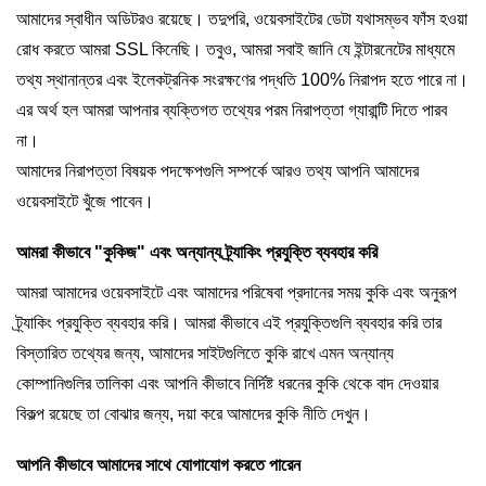
আমাদের স্বাধীন অডিটরও রয়েছে। তদুপরি, ওয়েবসাইটের ডেটা যথাসম্ভব ফাঁস হওয়া
রোধ করতে আমরা SSL কিনেছি। তবুও, আমরা সবাই জানি যে ইন্টারনেটের মাধ্যমে
তথ্য স্থানান্তর এবং ইলেকট্রনিক সংরক্ষণের পদ্ধতি 100% নিরাপদ হতে পারে না।
এর অর্থ হল আমরা আপনার ব্যক্তিগত তথ্যের পরম নিরাপত্তা গ্যারান্টি দিতে পারব
না।
আমাদের নিরাপত্তা বিষয়ক পদক্ষেপগুলি সম্পর্কে আরও তথ্য আপনি আমাদের
ওয়েবসাইটে খুঁজে পাবেন।
আমরা কীভাবে "কুকিজ" এবং অন্যান্য ট্র্যাকিং প্রযুক্তি ব্যবহার করি
আমরা আমাদের ওয়েবসাইটে এবং আমাদের পরিষেবা প্রদানের সময় কুকি এবং অনুরূপ
ট্র্যাকিং প্রযুক্তি ব্যবহার করি। আমরা কীভাবে এই প্রযুক্তিগুলি ব্যবহার করি তার
বিস্তারিত তথ্যের জন্য, আমাদের সাইটগুলিতে কুকি রাখে এমন অন্যান্য
কোম্পানিগুলির তালিকা এবং আপনি কীভাবে নির্দিষ্ট ধরনের কুকি থেকে বাদ দেওয়ার
বিকল্প রয়েছে তা বোঝার জন্য, দয়া করে আমাদের কুকি নীতি দেখুন।
আপনি কীভাবে আমাদের সাথে যোগাযোগ করতে পারেন