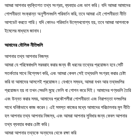
আমরা আপনার ব্যক্তিগত তথ্য সংগ্রহ, ব্যবহার এবং ভাগ করি। যদি আমরা আমাদের
গোপনীয়তা সংক্রান্ত অনুশীলনগুলি পরিবর্তন করি, তবে আমরা এই গোপনীয়তা নীতি
আপডেট করতে পারি। যদি কোনও পরিবর্তন উল্লেখযোগ্য হয়, তবে আমরা আপনাকে
ইমেলের মাধ্যমে জানাব।
আমাদের মৌলিক নীতিগুলি
আপনার তথ্য আপনার নিজস্ব
আমরা যে পরিষেবাগুলি সরবরাহ করার জন্য কী ধরনের তথ্যের প্রয়োজন হবে সেটি
সতর্কতার সাথে বিশ্লেষণ করি, এবং আমরা কেবল সেই তথ্যগুলি সংগ্রহ করার চেষ্টা
করি যা আমাদের আসলেই প্রয়োজন। যেখানে সম্ভব, আমরা যখন আর তথ্যগুলির
প্রয়োজন হয় না তখন সেগুলি মুছে ফেলি বা গোপন করে দিই। আমাদের পণ্যগুলি তৈরি
এবং উন্নত করার সময়, আমাদের প্রকৌশলীরা গোপনীয়তা এবং নিরাপত্তা দলগুলির
সাথে ঘনিষ্ঠভাবে কাজ করেন। এই সমস্ত কাজের মধ্যে আমাদের পরিচালনার মূল নীতি
হল আপনার তথ্য আপনার নিজস্ব, এবং আমরা আপনার সুবিধার জন্য কেবল আপনার
তথ্য ব্যবহার করার চেষ্টা করি।
আমরা আপনার তথ্যকে অন্যদের থেকে রক্ষা করি