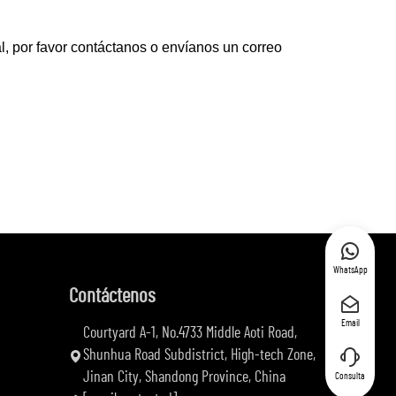
l, por favor contáctanos o envíanos un correo
WhatsApp
Contáctenos
Email
Courtyard A-1, No.4733 Middle Aoti Road,
Shunhua Road Subdistrict, High-tech Zone,
Jinan City, Shandong Province, China
Consulta