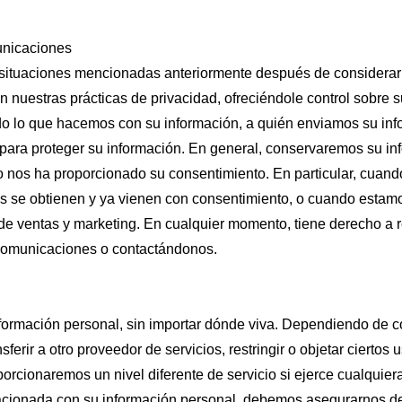
municaciones
situaciones mencionadas anteriormente después de considerar l
n nuestras prácticas de privacidad, ofreciéndole control sobre
ndo lo que hacemos con su información, a quién enviamos su in
 para proteger su información. En general, conservaremos su in
 nos ha proporcionado su consentimiento. En particular, cuan
s se obtienen y ya vienen con consentimiento, o cuando estamos
 de ventas y marketing. En cualquier momento, tiene derecho a 
 comunicaciones o contactándonos.
ormación personal, sin importar dónde viva. Dependiendo de c
ransferir a otro proveedor de servicios, restringir o objetar ciert
porcionaremos un nivel diferente de servicio si ejerce cualquier
elacionada con su información personal, debemos asegurarnos d