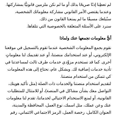
لم تعطِنا إذنًا صريحًا بذلك أو ما لم نكن ملزمين قانونيًّا بمشاركتها.
وعندما يقتضي الأمر القانوني مشاركة معلوماتك الشخصية،
سنُبلغك مسبقًا ما لم يمنعنا القانون من ذلك.
سنرد على الأسئلة المتعلقة بالخصوصية التي نتلقاها.
أيُّ معلومات نجمعها عنك ولماذا
نقوم بجمع المعلومات الشخصية عندما تقوم بالتسجيل في موقعنا
الإلكتروني، أو عند استخدامك منصتنا، أو عند تقديمك لنا معلوماتٍ
أخرى. كما قد نستخدم مزوِّدي خدمات طرف ثالث لمساعدتنا في
تأدية خدمات إضافية لك. وبشكل عام، نحتاج إلى هذه المعلومات
كي تتمكن من استخدام منصتنا.
لتقديم استخدام منصتنا والخدمات ذات الصلة (مثل تأكيد هويتك،
التواصل معك بشأن مشاكل في المنصة)، أو للامتثال للمتطلبات
القانونية، أو لمنع الاستخدام الاحتيالي لخدماتنا، تقدم لنا معلومات
عنك وعن عملك، مثل اسمك، نوع العمل، المحافظة والمدينة،
العنوان الكامل، رخصة العمل، الرمز الاجتماعي الائتماني، رقم