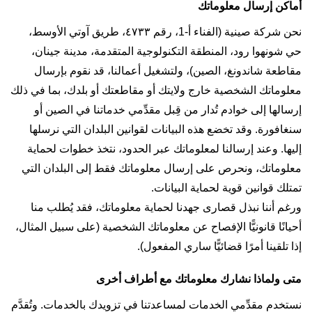
أماكن إرسال معلوماتك
نحن شركة صينية (الفناء أ-1، رقم ٤٧٣٣، طريق آوتي الأوسط،
حي شونهوا رود، المنطقة التكنولوجية المتقدمة، مدينة جينان،
مقاطعة شاندونغ، الصين)، ولتشغيل أعمالنا، قد نقوم بإرسال
معلوماتك الشخصية خارج ولايتك أو مقاطعتك أو بلدك، بما في ذلك
إرسالها إلى خوادم تُدار من قِبل مقدِّمي خدماتنا في الصين أو
سنغافورة. وقد تخضع هذه البيانات لقوانين البلدان التي نرسلها
إليها. وعند إرسالنا لمعلوماتك عبر الحدود، نتخذ خطوات لحماية
معلوماتك، ونحرص على إرسال معلوماتك فقط إلى البلدان التي
تمتلك قوانين قوية لحماية البيانات.
ورغم أننا نبذل قصارى جهدنا لحماية معلوماتك، فقد يُطلب منا
أحيانًا قانونيًّا الإفصاح عن معلوماتك الشخصية (على سبيل المثال،
إذا تلقينا أمرًا قضائيًّا ساري المفعول).
متى ولماذا نشارك معلوماتك مع أطراف أخرى
نستخدم مقدِّمي الخدمات لمساعدتنا في تزويدك بالخدمات. وتُقدَّم