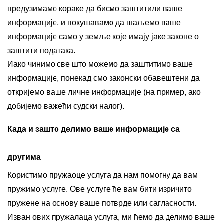
предузимамо кораке да бисмо заштитили ваше
информације, и покушавамо да шаљемо ваше
информације само у земље које имају јаке законе о
заштити података.
Иако чинимо све што можемо да заштитимо ваше
информације, понекад смо законски обавештени да
откријемо ваше личне информације (на пример, ако
добијемо важећи судски налог).
Када и зашто делимо ваше информације са
другима
Користимо пружаоце услуга да нам помогну да вам
пружимо услуге. Ове услуге ће вам бити изричито
пружене на основу ваше потврде или сагласности.
Изван ових пружалаца услуга, ми ћемо да делимо ваше