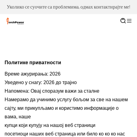
е!
Уколико се суочите са проблемима, одмах контактирајте ме!
Политике приватности
Време ажурирања: 2026
Уведено у снагу: 2026 до трајно
Напомена: Овај споразум важи за сталне
Намерамо да учинимо услугу бољом за све на нашем
сајту, ми прикупљамо и користимо информације о
вама, наше
купци који купују на нашој веб страници
посетиоци наших веб страница или било ко ко ко нас