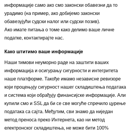
информације само ако смо законски обавезни да то
урадимо (на пример, ако добијемо законски
обавезујући судски налог или судски позив).
Ако имате питања о томе како делимо ваше личне
податке, контактирајте нас.
Како штитимо ваше информације
Наши тимови неуморно раде на заштити ваших
информација и осигурању сигурности и интегритета
наше платформе. Такође имамо независне ревизоре
који процењују сигурност нашег складиштења података
и система који обрађују финансијске информације. Али
купили смо и SSL да би се све могуће спречило цурење
података са сајта. Међутим, сви знамо да ниједан
метод преноса преко Интернета, као ни метод
електронског складиштења, не може бити 100%