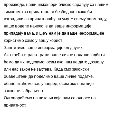
производе, наши инжењери блиско сарађују са нашим
тимовима за приватност и безбедност како би
изградили са приватношћу на уму. У свему овом раду,
наше водеће начело је да ваше информације
припадају вама, и циљ нам је да ваше информације
користимо само у вашу корист.
Заштитимо ваше информације од других
Ако трећа страна тражи ваше личне податке, одбити
ћемо да их поделимо, осим ако нам не дате дозволу
или нас закон не захтева. Када смо законски
обавештени да поделимо ваше личне податке,
обавештаћемо вас унапред, осим ако нам није
законски забрањено.
Одговорићемо на питања која нам се односе на
приватност.