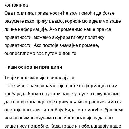
контактира
Ова политика приватности ће вам помоћи да боље
разумете како прикупљамо, користимо и делимо ваше
личне информације. Ако променимо наше праксе
приватности, можемо ажурирати ову политику
приватности. Ако постоје значајне промене,
обавестићемо вас путем е-поште
Наши основни принципи
Твоје информације припадају ти.
Пажљиво анализирамо које врсте информација нам
требају да бисмо пружали наше услуге и покушавамо
да се информације које прикупљамо ограниче само на
оне које нам заиста требају. Када је то могуће, бришемо
или анонимно очувамо ове информације када нам
више нису потребне. Када граде и побољшавају наше