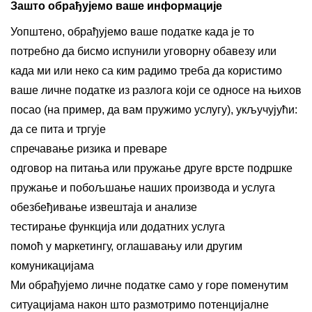
Зашто обрађујемо ваше информације
Уопштено, обрађујемо ваше податке када је то
потребно да бисмо испунили уговорну обавезу или
када ми или неко са ким радимо треба да користимо
ваше личне податке из разлога који се односе на њихов
посао (на пример, да вам пружимо услугу), укључујући:
да се пита и тргује
спречавање ризика и преваре
одговор на питања или пружање друге врсте подршке
пружање и побољшање наших производа и услуга
обезбеђивање извештаја и анализе
тестирање функција или додатних услуга
помоћ у маркетингу, оглашавању или другим
комуникацијама
Ми обрађујемо личне податке само у горе поменутим
ситуацијама након што размотримо потенцијалне