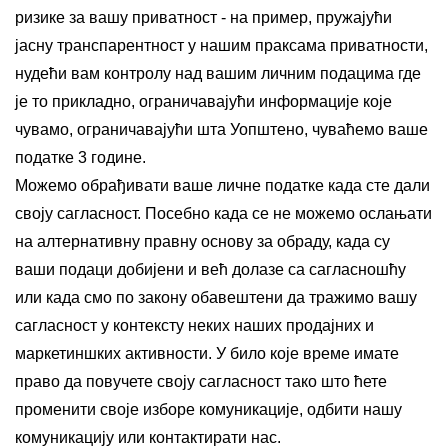
ризике за вашу приватност - на пример, пружајући
јасну транспарентност у нашим праксама приватности,
нудећи вам контролу над вашим личним подацима где
је то прикладно, ограничавајући информације које
чувамо, ограничавајући шта Уопштено, чуваћемо ваше
податке 3 године.
Можемо обрађивати ваше личне податке када сте дали
своју сагласност. Посебно када се не можемо ослањати
на алтернативну правну основу за обраду, када су
ваши подаци добијени и већ долазе са сагласношћу
или када смо по закону обавештени да тражимо вашу
сагласност у контексту неких наших продајних и
маркетиншких активности. У било које време имате
право да повучете своју сагласност тако што ћете
променити своје изборе комуникације, одбити нашу
комуникацију или контактирати нас.