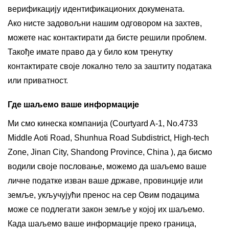
верификацију идентификационих докумената.
Ако нисте задовољни нашим одговором на захтев,
можете нас контактирати да бисте решили проблем.
Такође имате право да у било ком тренутку
контактирате своје локално тело за заштиту података
или приватност.
Где шаљемо ваше информације
Ми смо кинеска компанија (Courtyard A-1, No.4733
Middle Aoti Road, Shunhua Road Subdistrict, High-tech
Zone, Jinan City, Shandong Province, China ), да бисмо
водили своје пословање, можемо да шаљемо ваше
личне податке изван ваше државе, провинције или
земље, укључујући пренос на сер Овим подацима
може се подлегати закон земље у којој их шаљемо.
Када шаљемо ваше информације преко граница,