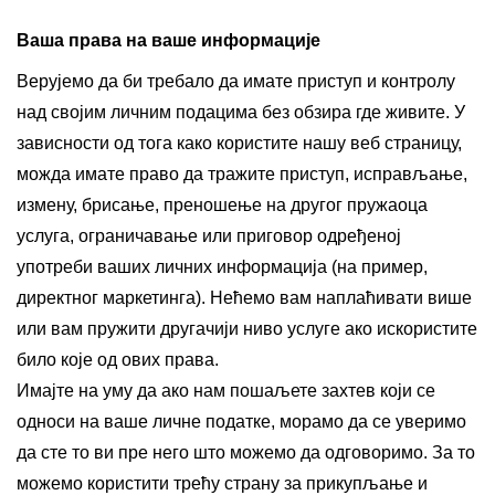
Ваша права на ваше информације
Верујемо да би требало да имате приступ и контролу
над својим личним подацима без обзира где живите. У
зависности од тога како користите нашу веб страницу,
можда имате право да тражите приступ, исправљање,
измену, брисање, преношење на другог пружаоца
услуга, ограничавање или приговор одређеној
употреби ваших личних информација (на пример,
директног маркетинга). Нећемо вам наплаћивати више
или вам пружити другачији ниво услуге ако искористите
било које од ових права.
Имајте на уму да ако нам пошаљете захтев који се
односи на ваше личне податке, морамо да се уверимо
да сте то ви пре него што можемо да одговоримо. За то
можемо користити трећу страну за прикупљање и