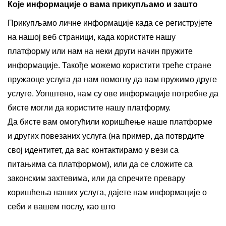
Које информације о вама прикупљамо и зашто
Прикупљамо личне информације када се региструјете
на нашој веб страници, када користите нашу
платформу или нам на неки други начин пружите
информације. Такође можемо користити треће стране
пружаоце услуга да нам помогну да вам пружимо друге
услуге. Уопштено, нам су ове информације потребне да
бисте могли да користите нашу платформу.
Да бисте вам омогућили коришћење наше платформе
и других повезаних услуга (на пример, да потврдите
свој идентитет, да вас контактирамо у вези са
питањима са платформом), или да се сложите са
законским захтевима, или да спречите превару
коришћења наших услуга, дајете нам информације о
себи и вашем послу, као што