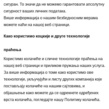
сигуран. То значи да не можемо гарантовати апсолутну
сигурност ваших личних података.
Више информација о нашим безбедносним мерама
можете наћи на нашој веб страници.
Како користимо коцкије и друге технологије
праћења
Користимо колачиће и сличне технологије праћења на
нашој веб страници и приликом пружања наших услуга.
За више информација о томе како користимо ове
технологије, укључујући и листу других компанија које
постављају колачиће на нашим сајтовима, и
објашњење како можете да се одрекнете одређених
врста колачића, погледајте нашу Политику колачића.