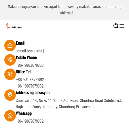
g
Makipag-ugnayan sa akin agad kung ikaw ay makakaranas ng anumang
problema!
Email
[email protected]
Mobile Phone
+86-19863679862
Office Tel
+86-531-88767812
+86-19863679862
Address ng Lokasyon
Courtyard A-1, No.4733 Middle Aoti Road, Shunhua Road Subdistrict,
High-tech Zone, Jinan City, Shandong Province, China
Whatsapp
+86-19863679862