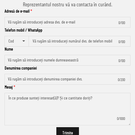
Reprezentantul nostru vă va contacta în curând.
Adresă de e-mail
0/100
Telefon mobil / WhatsApp
Cod
0/100
Nume
0/100
Denumirea companiei
0/200
Mesaj
0/1000
Trimite