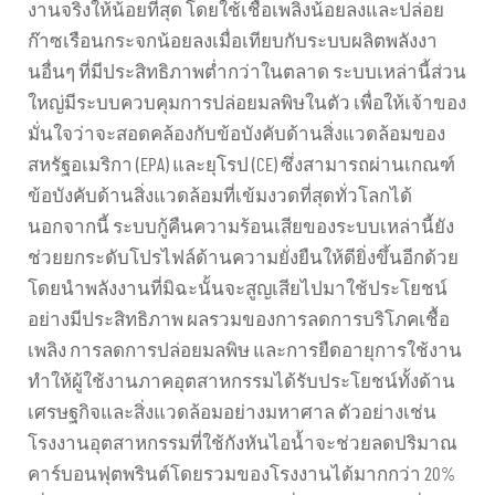
งานจริงให้น้อยที่สุด โดยใช้เชื้อเพลิงน้อยลงและปล่อย
ก๊าซเรือนกระจกน้อยลงเมื่อเทียบกับระบบผลิตพลังงา
นอื่นๆ ที่มีประสิทธิภาพต่ำกว่าในตลาด ระบบเหล่านี้ส่วน
ใหญ่มีระบบควบคุมการปล่อยมลพิษในตัว เพื่อให้เจ้าของ
มั่นใจว่าจะสอดคล้องกับข้อบังคับด้านสิ่งแวดล้อมของ
สหรัฐอเมริกา (EPA) และยุโรป (CE) ซึ่งสามารถผ่านเกณฑ์
ข้อบังคับด้านสิ่งแวดล้อมที่เข้มงวดที่สุดทั่วโลกได้
นอกจากนี้ ระบบกู้คืนความร้อนเสียของระบบเหล่านี้ยัง
ช่วยยกระดับโปรไฟล์ด้านความยั่งยืนให้ดียิ่งขึ้นอีกด้วย
โดยนำพลังงานที่มิฉะนั้นจะสูญเสียไปมาใช้ประโยชน์
อย่างมีประสิทธิภาพ ผลรวมของการลดการบริโภคเชื้อ
เพลิง การลดการปล่อยมลพิษ และการยืดอายุการใช้งาน
ทำให้ผู้ใช้งานภาคอุตสาหกรรมได้รับประโยชน์ทั้งด้าน
เศรษฐกิจและสิ่งแวดล้อมอย่างมหาศาล ตัวอย่างเช่น
โรงงานอุตสาหกรรมที่ใช้กังหันไอน้ำจะช่วยลดปริมาณ
คาร์บอนฟุตพรินต์โดยรวมของโรงงานได้มากกว่า 20%