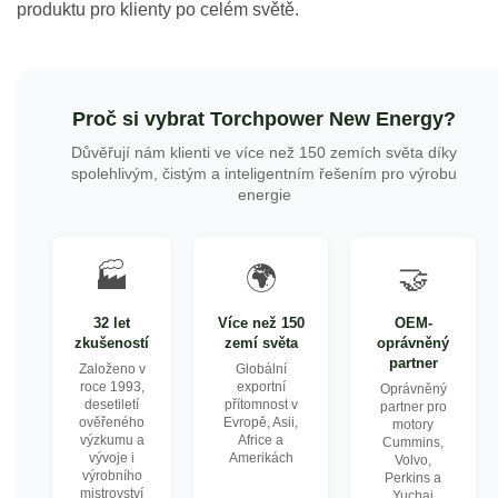
produktu pro klienty po celém světě.
Proč si vybrat Torchpower New Energy?
Důvěřují nám klienti ve více než 150 zemích světa díky
spolehlivým, čistým a inteligentním řešením pro výrobu
energie
🏭
🌍
🤝
32 let
Více než 150
OEM-
zkušeností
zemí světa
oprávněný
partner
Založeno v
Globální
roce 1993,
exportní
Oprávněný
desetiletí
přítomnost v
partner pro
ověřeného
Evropě, Asii,
motory
výzkumu a
Africe a
Cummins,
vývoje i
Amerikách
Volvo,
výrobního
Perkins a
mistrovství
Yuchai