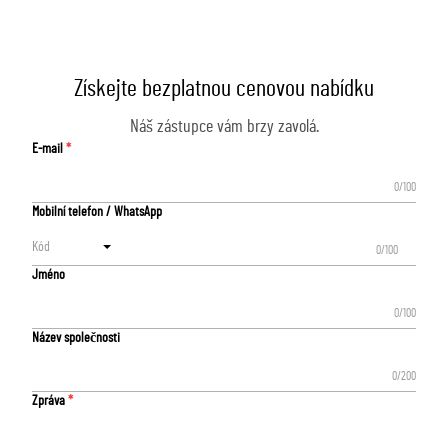
Získejte bezplatnou cenovou nabídku
Náš zástupce vám brzy zavolá.
E-mail
0/100
Mobilní telefon / WhatsApp
Kód
0/100
Jméno
0/100
Název společnosti
0/200
Zpráva