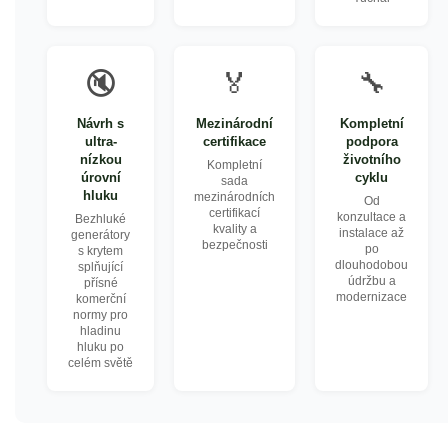
🔇
🏅
🔧
Návrh s
Mezinárodní
Kompletní
ultra-
certifikace
podpora
nízkou
životního
Kompletní
úrovní
cyklu
sada
hluku
mezinárodních
Od
certifikací
konzultace a
Bezhluké
kvality a
instalace až
generátory
bezpečnosti
po
s krytem
dlouhodobou
splňující
údržbu a
přísné
modernizace
komerční
normy pro
hladinu
hluku po
celém světě