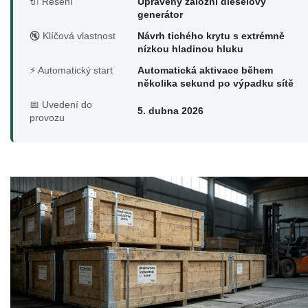
🔌 Řešení
Upravený záložní dieselový
generátor
🔇 Klíčová vlastnost
Návrh tichého krytu s extrémně
nízkou hladinou hluku
⚡ Automatický start
Automatická aktivace během
několika sekund po výpadku sítě
📅 Uvedení do
5. dubna 2026
provozu