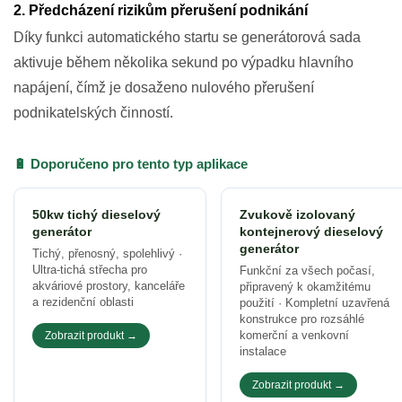
2. Předcházení rizikům přerušení podnikání
Díky funkci automatického startu se generátorová sada
aktivuje během několika sekund po výpadku hlavního
napájení, čímž je dosaženo nulového přerušení
podnikatelských činností.
🔋 Doporučeno pro tento typ aplikace
50kw tichý dieselový
Zvukově izolovaný
generátor
kontejnerový dieselový
generátor
Tichý, přenosný, spolehlivý ·
Ultra-tichá střecha pro
Funkční za všech počasí,
akváriové prostory, kanceláře
připravený k okamžitému
a rezidenční oblasti
použití · Kompletní uzavřená
konstrukce pro rozsáhlé
komerční a venkovní
Zobrazit produkt →
instalace
Zobrazit produkt →