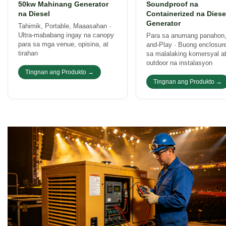
50kw Mahinang Generator
Soundproof na
na Diesel
Containerized na Diese
Generator
Tahimik, Portable, Maaasahan ·
Ultra-mababang ingay na canopy
Para sa anumang panahon,
para sa mga venue, opisina, at
and-Play · Buong enclosur
tirahan
sa malalaking komersyal a
outdoor na instalasyon
Tingnan ang Produkto →
Tingnan ang Produkto →