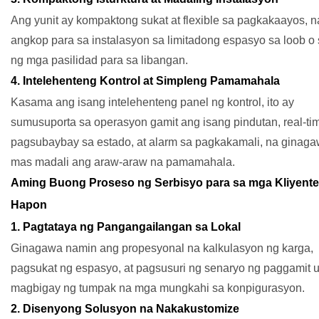
Ang yunit ay kompaktong sukat at flexible sa pagkakaayos, n
angkop para sa instalasyon sa limitadong espasyo sa loob o 
ng mga pasilidad para sa libangan.
4. Intelehenteng Kontrol at Simpleng Pamamahala
Kasama ang isang intelehenteng panel ng kontrol, ito ay
sumusuporta sa operasyon gamit ang isang pindutan, real-ti
pagsubaybay sa estado, at alarm sa pagkakamali, na ginag
mas madali ang araw-araw na pamamahala.
Aming Buong Proseso ng Serbisyo para sa mga Kliyente
Hapon
1. Pagtataya ng Pangangailangan sa Lokal
Ginagawa namin ang propesyonal na kalkulasyon ng karga,
pagsukat ng espasyo, at pagsusuri ng senaryo ng paggamit 
magbigay ng tumpak na mga mungkahi sa konpigurasyon.
2. Disenyong Solusyon na Nakakustomize