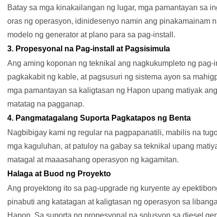
Batay sa mga kinakailangan ng lugar, mga pamantayan sa in
oras ng operasyon, idinidesenyo namin ang pinakamainam 
modelo ng generator at plano para sa pag-install.
3. Propesyonal na Pag-install at Pagsisimula
Ang aming koponan ng teknikal ang nagkukumpleto ng pag-in
pagkakabit ng kable, at pagsusuri ng sistema ayon sa mahigp
mga pamantayan sa kaligtasan ng Hapon upang matiyak an
matatag na pagganap.
4. Pangmatagalang Suporta Pagkatapos ng Benta
Nagbibigay kami ng regular na pagpapanatili, mabilis na tug
mga kaguluhan, at patuloy na gabay sa teknikal upang matiy
matagal at maaasahang operasyon ng kagamitan.
Halaga at Buod ng Proyekto
Ang proyektong ito sa pag-upgrade ng kuryente ay epektibon
pinabuti ang katatagan at kaligtasan ng operasyon sa libang
Hapon. Sa suporta ng propesyonal na solusyon sa diesel gen