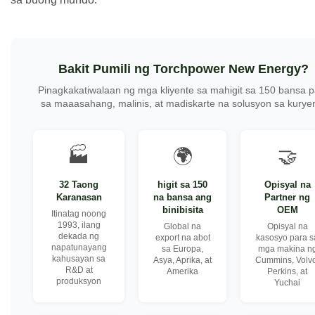
Bakit Pumili ng Torchpower New Energy?
Pinagkakatiwalaan ng mga kliyente sa mahigit sa 150 bansa p
sa maaasahang, malinis, at madiskarte na solusyon sa kurye
🏭
🌍
🤝
32 Taong
higit sa 150
Opisyal na
Karanasan
na bansa ang
Partner ng
binibisita
OEM
Itinatag noong
1993, ilang
Global na
Opisyal na
dekada ng
export na abot
kasosyo para s
napatunayang
sa Europa,
mga makina n
kahusayan sa
Asya, Aprika, at
Cummins, Volvo
R&D at
Amerika
Perkins, at
produksyon
Yuchai