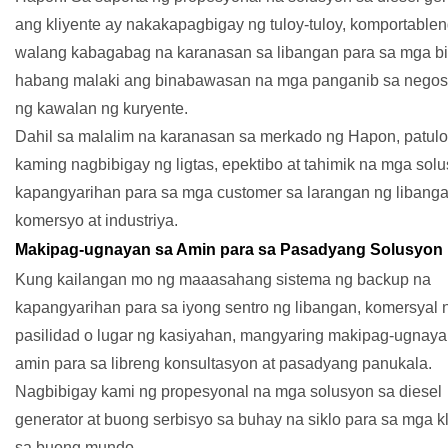
ang kliyente ay nakakapagbigay ng tuloy-tuloy, komportablen
walang kabagabag na karanasan sa libangan para sa mga bis
habang malaki ang binabawasan na mga panganib sa negos
ng kawalan ng kuryente.
Dahil sa malalim na karanasan sa merkado ng Hapon, patul
kaming nagbibigay ng ligtas, epektibo at tahimik na mga sol
kapangyarihan para sa mga customer sa larangan ng libanga
komersyo at industriya.
Makipag-ugnayan sa Amin para sa Pasadyang Solusyon
Kung kailangan mo ng maaasahang sistema ng backup na
kapangyarihan para sa iyong sentro ng libangan, komersyal 
pasilidad o lugar ng kasiyahan, mangyaring makipag-ugnaya
amin para sa libreng konsultasyon at pasadyang panukala.
Nagbibigay kami ng propesyonal na mga solusyon sa diesel
generator at buong serbisyo sa buhay na siklo para sa mga k
sa buong mundo.