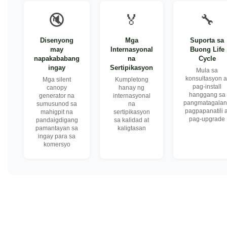
🔇
🏅
🔧
Disenyong
Mga
Suporta sa
may
Internasyonal
Buong Life
napakababang
na
Cycle
ingay
Sertipikasyon
Mula sa
konsultasyon a
Mga silent
Kumpletong
pag-install
canopy
hanay ng
hanggang sa
generator na
internasyonal
pangmatagala
sumusunod sa
na
pagpapanatili a
mahigpit na
sertipikasyon
pag-upgrade
pandaigdigang
sa kalidad at
pamantayan sa
kaligtasan
ingay para sa
komersyo