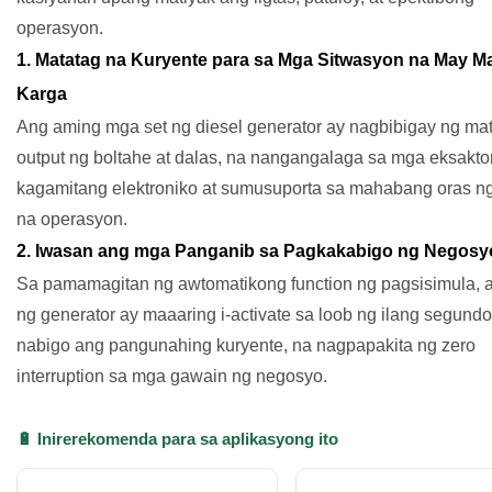
operasyon.
1. Matatag na Kuryente para sa Mga Sitwasyon na May M
Karga
Ang aming mga set ng diesel generator ay nagbibigay ng ma
output ng boltahe at dalas, na nangangalaga sa mga eksakt
kagamitang elektroniko at sumusuporta sa mahabang oras ng
na operasyon.
2. Iwasan ang mga Panganib sa Pagkakabigo ng Negosy
Sa pamamagitan ng awtomatikong function ng pagsisimula, a
ng generator ay maaaring i-activate sa loob ng ilang segund
nabigo ang pangunahing kuryente, na nagpapakita ng zero
interruption sa mga gawain ng negosyo.
🔋 Inirerekomenda para sa aplikasyong ito