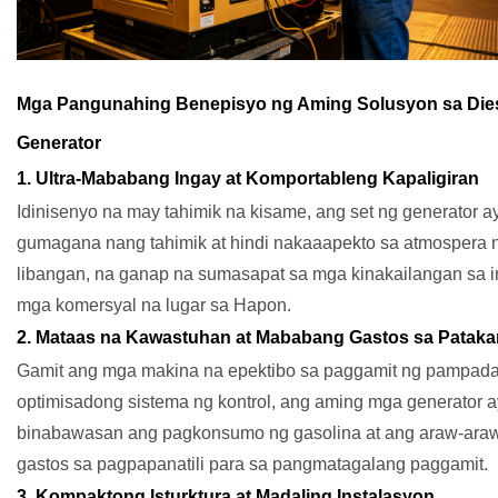
Mga Pangunahing Benepisyo ng Aming Solusyon sa Die
Generator
1. Ultra-Mababang Ingay at Komportableng Kapaligiran
Idinisenyo na may tahimik na kisame, ang set ng generator a
gumagana nang tahimik at hindi nakaaapekto sa atmospera 
libangan, na ganap na sumasapat sa mga kinakailangan sa 
mga komersyal na lugar sa Hapon.
2. Mataas na Kawastuhan at Mababang Gastos sa Pataka
Gamit ang mga makina na epektibo sa paggamit ng pampadal
optimisadong sistema ng kontrol, ang aming mga generator a
binabawasan ang pagkonsumo ng gasolina at ang araw-ara
gastos sa pagpapanatili para sa pangmatagalang paggamit.
3. Kompaktong Isturktura at Madaling Instalasyon