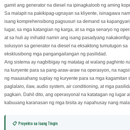
gamit ang generator na diesel na ipinagkaloob ng aming kop
Sa malapit na pakikipag-ugnayan sa kliyente, isinagawa na
isang komprehensibong pagsusuri sa demand sa kapangyari
lugar, sa mga katangian ng karga, at sa mga senaryo ng ope
at sa huli ay inihatid namin ang isang pasadyang nakakonfig
solusyon sa generator na diesel na eksaktong tumutugon sa
eksklusibong mga pangangailangan ng pasilidad.
Ang sistema ay nagbibigay ng matatag at walang paghinto n
na kuryente para sa pang-araw-araw na operasyon, na nagsi
ng maaasahang suplay ng kuryente para sa mga kagamitan 
paglalaro, ilaw, audio system, air conditioning, at mga pasili
pagkain. Dahil dito, ang operasyonal na katatagan ng lugar a
kabuuang karanasan ng mga bisita ay napahusay nang malak
📋 Proyekto sa Isang Tingin