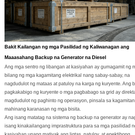
Bakit Kailangan ng mga Pasilidad ng Kaliwanagan ang
Maaasahang Backup na Generator na Diesel
Ang mga sentro ng libangan at kasiyahan ay gumagamit ng 
bilang ng mga kagamitang elektrikal nang sabay-sabay, na
nagdudulot ng mataas at patuloy na karga ng kuryente. Ang b
pagkakabigo ng kuryente o mga pagbabago sa grid ay direkt
magdudulot ng paghinto ng operasyon, pinsala sa kagamitan,
mahinang karanasan ng mga bisita.
Ang isang matatag na sistema ng backup na generator ay na
isang kinakailangang imprastruktura para sa mga pasilidad n
kasiyahan upang matiyak ang ligtas, patuloy, at epektibong