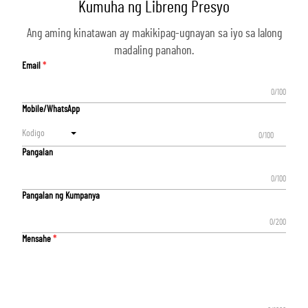
Kumuha ng Libreng Presyo
Ang aming kinatawan ay makikipag-ugnayan sa iyo sa lalong
madaling panahon.
Email
0/100
Mobile/WhatsApp
Kodigo
0/100
Pangalan
0/100
Pangalan ng Kumpanya
0/200
Mensahe