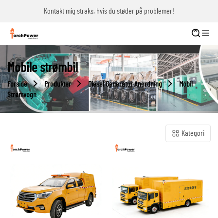
Kontakt mig straks, hvis du støder på problemer!
Mobile strømbil
Forside
Produkter
Diesel Generator Anordning
Mobil
Strømvogn
Kategori