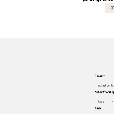
SE
E-mail
Mobil/WhatsAp
Kode
Navn