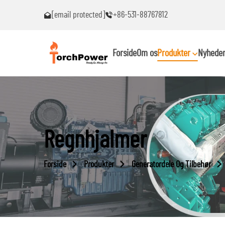
[email protected]
+86-531-88767812
emer!
Kontakt mig straks, hvis du støder på problemer!
Forside
Om os
Produkter
Nyhede
Regnhjalmer
Forside
Produkter
Generatordele Og Tilbehør