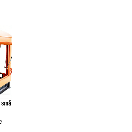
– små
e