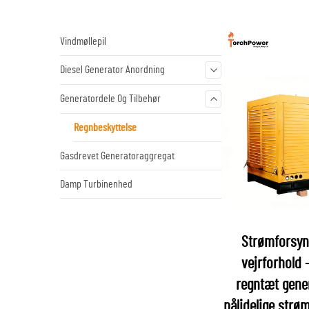
Vindmøllepil
Diesel Generator Anordning
Generatordele Og Tilbehør
Regnbeskyttelse
Gasdrevet Generatoraggregat
Damp Turbinenhed
Strømforsyni
vejrforhold 
regntæt gene
pålidelige str