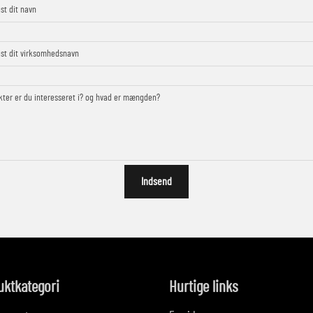
Indsend
uktkategori
Hurtige links