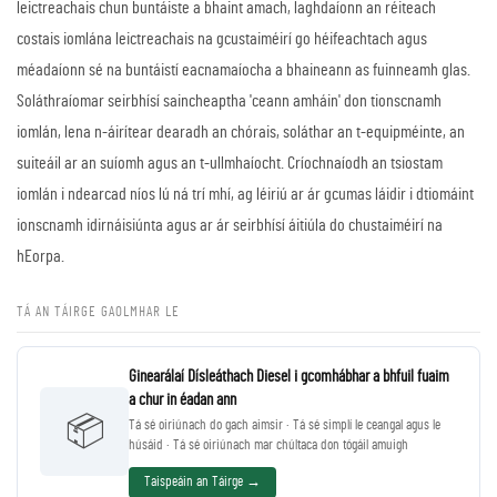
leictreachais chun buntáiste a bhaint amach, laghdaíonn an réiteach
costais iomlána leictreachais na gcustaiméirí go héifeachtach agus
méadaíonn sé na buntáistí eacnamaíocha a bhaineann as fuinneamh glas.
Soláthraíomar seirbhísí saincheaptha 'ceann amháin' don tionscnamh
iomlán, lena n-áirítear dearadh an chórais, soláthar an t-equipméinte, an
suiteáil ar an suíomh agus an t-ullmhaíocht. Críochnaíodh an tsiostam
iomlán i ndearcad níos lú ná trí mhí, ag léiriú ar ár gcumas láidir i dtiomáint
ionscnamh idirnáisiúnta agus ar ár seirbhísí áitiúla do chustaiméirí na
hEorpa.
TÁ AN TÁIRGE GAOLMHAR LE
Ginearálaí Dísleáthach Diesel i gcomhábhar a bhfuil fuaim
a chur in éadan ann
📦
Tá sé oiriúnach do gach aimsir · Tá sé simplí le ceangal agus le
húsáid · Tá sé oiriúnach mar chúltaca don tógáil amuigh
Taispeáin an Táirge →