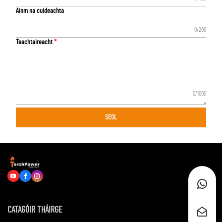
Ainm na cuideachta
0/200
Teachtaireacht
0/1000
SEOL
CATAGÓIR THÁIRGE