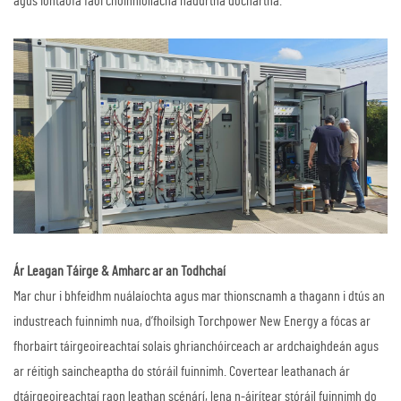
agus iontaofa faoi choinníollacha nádúrtha dochartha.
Ár Leagan Táirge & Amharc ar an Todhchaí
Mar chur i bhfeidhm nuálaíochta agus mar thionscnamh a thagann i dtús an
industreach fuinnimh nua, d’fhoilsigh Torchpower New Energy a fócas ar
fhorbairt táirgeoireachtaí solais ghrianchóirceach ar ardchaighdeán agus
ar réitigh saincheaptha do stóráil fuinnimh. Covertear leathanach ár
dtáirgeoireachtaí raon leathan scénárí, lena n-áirítear stóráil fuinnimh do