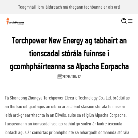
Teagmháil liom láithreach má thagann fadhbanna ar ais ort!
Torchpower New Energy ag tabhairt an
tionscadal stórála fuinnse i
gcomhpháirteanna sa Alpacha Eorpacha
2026/06/12
Tá Shandong Zhongyu Torchpower Electric Technology Co., Ltd. bródúil as
an fhoilsiú oifigiúil agus an oibriú ar a chéad stáisiún stórála fuinnse ar
leith ard-ghearrthachta in an Eilvéis, suite sa réigiún Alpacha Eorpacha.
Taispeánann an tionscadal seo go rathúil go soiléir ár láidre teicniúla
iontach agus ár comórtas príomhphointe sa mhargadh domhanda stórála