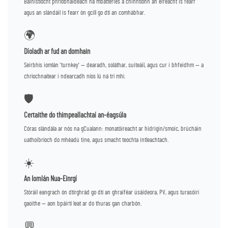
Bainistíocht phríobháideach na mbatteries a chinntíonn an éifeacht is fearr
agus an slándáil is fearr ón gcill go dtí an comhábhar.
🌍
Díoladh ar fud an domhain
Seirbhís iomlán 'turnkey' — dearadh, soláthar, suiteáil, agus cur i bhfeidhm — a
chríochnaítear i ndearcadh níos lú ná trí mhí.
🛡️
Certaithe do thimpeallachtaí an-éagsúla
Córas slándála ar nós na gCualann: monatóireacht ar hidrigin/smoic, brúcháin
uathoibríoch do mhéadú tine, agus smacht teochta intleachtach.
☀️
An Iomlán Nua-Einrgí
Stóráil eangrach ón dtírghrád go dtí an ghraiféar úsáideora, PV, agus turasóirí
gaoithe — aon bpáirtí leat ar do thuras gan charbón.
💬