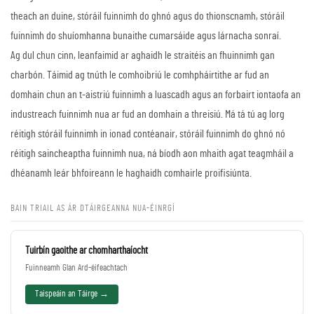
theach an duine, stóráil fuinnimh do ghnó agus do thionscnamh, stóráil
fuinnimh do shuíomhanna bunaithe cumarsáide agus lárnacha sonraí.
Ag dul chun cinn, leanfaimid ar aghaidh le straitéis an fhuinnimh gan
charbón. Táimid ag tnúth le comhoibriú le comhpháirtithe ar fud an
domhain chun an t-aistriú fuinnimh a luascadh agus an forbairt iontaofa an
industreach fuinnimh nua ar fud an domhain a threisiú. Má tá tú ag lorg
réitigh stóráil fuinnimh in ionad contéanair, stóráil fuinnimh do ghnó nó
réitigh saincheaptha fuinnimh nua, ná bíodh aon mhaith agat teagmháil a
dhéanamh leár bhfoireann le haghaidh comhairle proifisiúnta.
BAIN TRIAIL AS ÁR DTÁIRGEANNA NUA-ÉINRGÍ
Tuirbín gaoithe ar chomharthaíocht
Fuinneamh Glan Ard-éifeachtach
Taispeáin an Táirge →