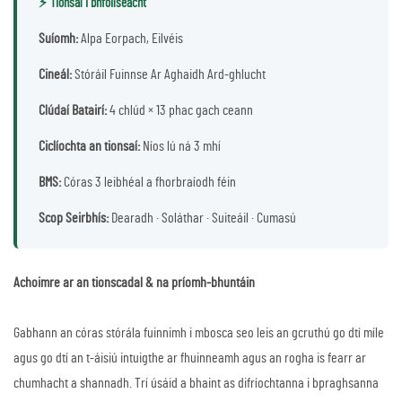
⚡ Tionsaí i bhfoilseacht
Suíomh:
Alpa Eorpach, Eilvéis
Cineál:
Stóráil Fuinnse Ar Aghaidh Ard-ghlucht
Clúdaí Batairí:
4 chlúd × 13 phac gach ceann
Ciclíochta an tionsaí:
Níos lú ná 3 mhí
BMS:
Córas 3 leibhéal a fhorbraíodh féin
Scop Seirbhís:
Dearadh · Soláthar · Suiteáil · Cumasú
Achoimre ar an tionscadal & na príomh-bhuntáin
Gabhann an córas stórála fuinnimh i mbosca seo leis an gcruthú go dtí míle
agus go dtí an t-áisiú intuigthe ar fhuinneamh agus an rogha is fearr ar
chumhacht a shannadh. Trí úsáid a bhaint as difríochtanna i bpraghsanna