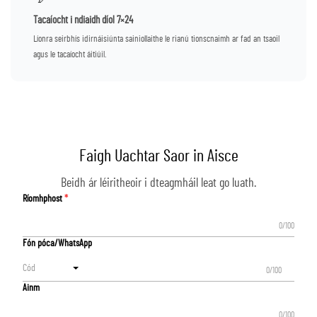
Tacaíocht i ndiaidh díol 7×24
Líonra seirbhís idirnáisiúnta sainiollaithe le rianú tionscnaimh ar fad an tsaoil
agus le tacaíocht áitiúil.
Faigh Uachtar Saor in Aisce
Beidh ár léiritheoir i dteagmháil leat go luath.
Ríomhphost
0/100
Fón póca/WhatsApp
Cód
0/100
Ainm
0/100