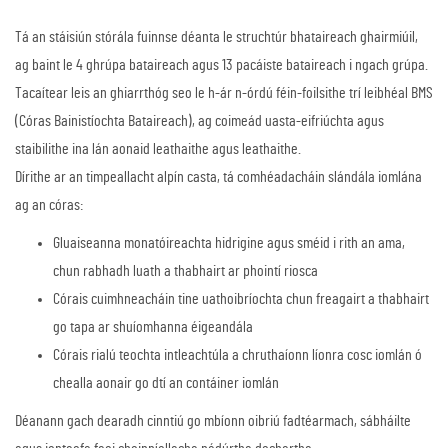
Tá an stáisiún stórála fuinnse déanta le struchtúr bhataireach ghairmiúil,
ag baint le 4 ghrúpa bataireach agus 13 pacáiste bataireach i ngach grúpa.
Tacaítear leis an ghiarrthóg seo le h-ár n-órdú féin-foilsithe trí leibhéal BMS
(Córas Bainistíochta Bataireach), ag coimeád uasta-eifriúchta agus
staibilithe ina lán aonaid leathaithe agus leathaithe.
Dírithe ar an timpeallacht alpín casta, tá comhéadacháin slándála iomlána
ag an córas:
Gluaiseanna monatóireachta hidrigine agus sméid i rith an ama,
chun rabhadh luath a thabhairt ar phointí riosca
Córais cuimhneacháin tine uathoibríochta chun freagairt a thabhairt
go tapa ar shuíomhanna éigeandála
Córais rialú teochta intleachtúla a chruthaíonn líonra cosc iomlán ó
chealla aonair go dtí an contáiner iomlán
Déanann gach dearadh cinntiú go mbíonn oibriú fadtéarmach, sábháilte