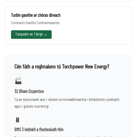
Turbín gaoithe ar chóras díreach
Cumhacht Gaoithe Comhaimseartha
Taispeáin an Táirge →
Cén fáth a roghnaíonn tú Torchpower New Energy?
🏭
32 Bliain Eispertise
Tá an-tionscnamh ann i réimse na hinnealtóireachta i bhfeidhmiú cumhacht
agus i gcórais nua-éinrgí.
🔋
BMS 3 leibhéil a fhorbraíodh féin