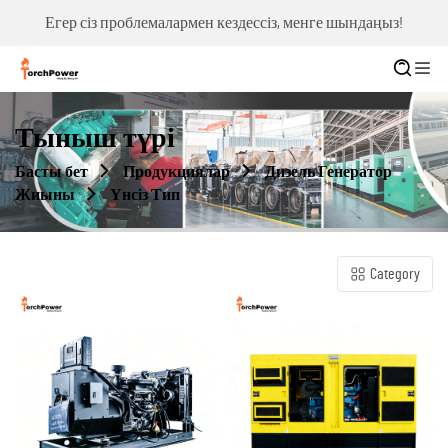
Егер сіз проблемалармен кездессіз, менге шындаңыз!
Тыныш түрі
Басты бет
Продукциялар
Дизель Генератор
Жиыны
Үнсіз Тип
Category