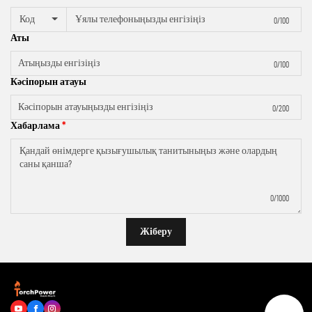
Код
0/100
Аты
0/100
Кәсіпорын атауы
0/200
Хабарлама
0/1000
Жіберу