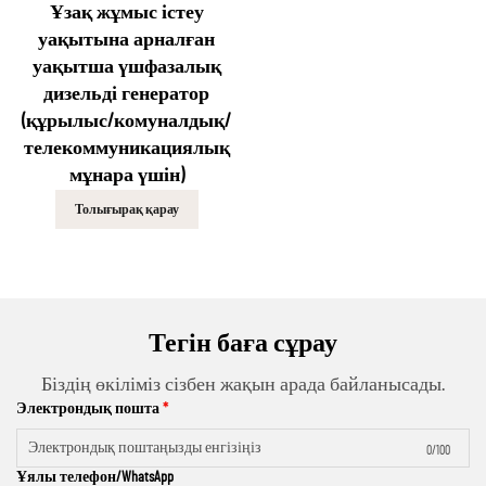
Ұзақ жұмыс істеу
уақытына арналған
уақытша үшфазалық
дизельді генератор
(құрылыс/комуналдық/
телекоммуникациялық
мұнара үшін)
Толығырақ қарау
Тегін баға сұрау
Біздің өкіліміз сізбен жақын арада байланысады.
Электрондық пошта
0/100
Ұялы телефон/WhatsApp