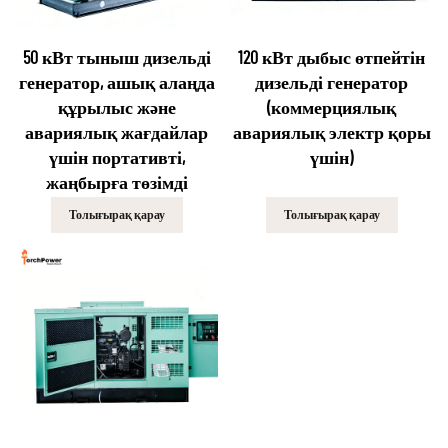
50 кВт тыныш дизельді
120 кВт дыбыс өтпейтін
генератор, ашық алаңда
дизельді генератор
құрылыс және
(коммерциялық
авариялық жағдайлар
авариялық электр қоры
үшін портативті,
үшін)
жаңбырға төзімді
Толығырақ қарау
Толығырақ қарау