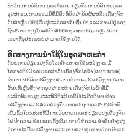
ທຳອິດ. ການບໍລິການດູແລທີ່ແດນ. ກ່ຽວກັບການບໍລິການດູແລ
ອຸປະກອນ, ການຮ່ວມມືທີ່ມີສິດທິບັດສຳລັບຜູ້ຜະລິດເຄື່ອງຈັກ
ຕົ້ນສຳຫຼັບ (OEM) ກັບຜູ້ຜະລິດສາກົນຊັ້ນນຳ ແລະ ການມີຢູ່ຂອງ
ຊິ້ນສ່ວນຕ່າງໆໃນລະບົບສະໜອງແທນຈະຊ່ວຍຫຼຸດຜ່ອນ
ເວລາທີ່ອຸປະກອນບໍ່ສາມາດໃຊ້ງານໄດ້.
ທິດທາງການນຳໃຊ້ໃນອຸດສາຫະກຳ
ດ້ວຍການປ່ຽນແປງທົ່ວໂລກດ້ານການໃຊ້ພະລັງງານ, ມີ
ໂອກາດທີ່ບໍ່ມີຂອບເຂດສຳລັບເຄື່ອງຈັກໄອນ້ຳ (steam turbine)
ໃນການຜະລິດພະລັງງານຄວາມຮ້ອນ ແລະ ພະລັງງານຄວາມ
ຮ້ອນທີ່ເຫຼືອທິ້ງຈາກອຸດສາຫະກຳ. ເຄື່ອງຈັກໄອນ້ຳທີ່ມີ
ປະສິດທິພາບສູງ ສະເໜີວິທີແກ້ໄຂທີ່ມີປະສິດທິພາບດ້ານ
ພະລັງງານ ແລະ ສອດຄ່ອງກັບມາດຕະຖານອຸດສາຫະກຳທີ່
ເພີ່ມຂຶ້ນໃນຂະນະທີ່ມີການອັບເກຣດ ແລະ ປ່ຽນແປງເຄື່ອງຈັກ
ໄຟຟ້າຄວາມຮ້ອນແບບດັ້ງເດີມ. ການໃຫ້ຄວາມສຳຄັນຢ່າງສູງ
ຕໍ່ການປະຢັດພະລັງງານ ແລະ ການຄວບຄຸມການປ່ອຍມົນລະ