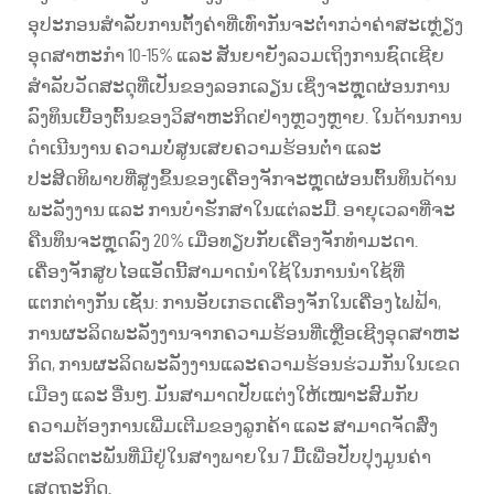
ອຸປະກອນສຳລັບການຕັ້ງຄ່າທີ່ເທົ່າກັນຈະຕ່ຳກວ່າຄ່າສະເຫຼ່ຽງ
ອຸດສາຫະກຳ 10-15% ແລະ ສັນຍາຍັງລວມເຖິງການຊົດເຊີຍ
ສຳລັບວັດສະດຸທີ່ເປັນຂອງລອກເລຽນ ເຊິ່ງຈະຫຼຸດຜ່ອນການ
ລົງທຶນເບື້ອງຕົ້ນຂອງວິສາຫະກິດຢ່າງຫຼວງຫຼາຍ. ໃນດ້ານການ
ດຳເນີນງານ ຄວາມບໍ່ສູນເສຍຄວາມຮ້ອນຕ່ຳ ແລະ
ປະສິດທິພາບທີ່ສູງຂຶ້ນຂອງເຄື່ອງຈັກຈະຫຼຸດຜ່ອນຕົ້ນທຶນດ້ານ
ພະລັງງານ ແລະ ການບໍາຮັກສາໃນແຕ່ລະມື້. ອາຍຸເວລາທີ່ຈະ
ຄືນທຶນຈະຫຼຸດລົງ 20% ເມື່ອທຽບກັບເຄື່ອງຈັກທຳມະດາ.
ເຄື່ອງຈັກສູບໄອແອັດນີ້ສາມາດນຳໃຊ້ໃນການນຳໃຊ້ທີ່
ແຕກຕ່າງກັນ ເຊັ່ນ: ການອັບເກຣດເຄື່ອງຈັກໃນເຄື່ອງໄຟຟ້າ,
ການຜະລິດພະລັງງານຈາກຄວາມຮ້ອນທີ່ເຫຼືອເຊີງອຸດສາຫະ
ກິດ, ການຜະລິດພະລັງງານແລະຄວາມຮ້ອນຮ່ວມກັນໃນເຂດ
ເມືອງ ແລະ ອື່ນໆ. ມັນສາມາດປັບແຕ່ງໃຫ້ເໝາະສົມກັບ
ຄວາມຕ້ອງການເພີ່ມເຕີມຂອງລູກຄ້າ ແລະ ສາມາດຈັດສົ່ງ
ຜະລິດຕະພັນທີ່ມີຢູ່ໃນສາງພາຍໃນ 7 ມື້ເພື່ອປັບປຸງມູນຄ່າ
ເສດຖະກິດ.