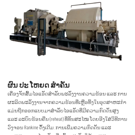
ຜົນ ປະ ໂຫຍດ ສໍາຄັນ
ເຄື່ອງຈັກສົ້ມໄອແອັດສຳລັບພະລັງງານຄວາມຮ້ອນ ແລະ ການ
ຜະລິດພະລັງງານຈາກຄວາມຮ້ອນທີ່ເຫຼືອທິ້ງໃນອຸດສາຫະກຳ
ແມ່ນຖືກອອກແບບມາສຳລັບໄອແອັດທີ່ມີຄວາມກົດດັນສູງ
ແລະ ລະບົບຮ້ອນຄືນ (reheat) ທີ່ທັນສະໄໝ ໂດຍອີງໃສ່ວິທີການ
ວົງຈອນ Rankine ດັ້ງເດີມ. ການເພີ່ມຄວາມກົດດັນ ແລະ