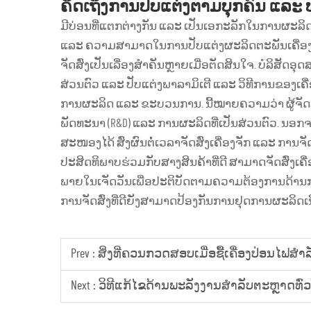
ຄິດເຖິງການປັບແຕ່ງຕາມບຸກຄົນ ແລະ
ມີບ່ອນທີ່ແຕກຕ່າງກັນ ແລະ ເປັນເອກະລັກໃນການຜະ
ແລະ ຄວາມສາມາດໃນການປັບແຕ່ງຜະລິດຕະພັນເຄື່ອງ
ຈັດສົ່ງເປັນເລື່ອງສຳຄັນຫຼາຍເມື່ອຕັດສິນໃຈ. ບໍລິ
ສ່ວນຕົວ ແລະ ປັບແຕ່ງພາລາມິເຕີ ແລະ ວິທີການຂອ
ການຜະລິດ ແລະ ຂະບວນການ. ນີ້ໝາຍຄວາມວ່າ ຜູ້ຈັດ
ພັດທະນາ (R&D) ແລະ ການຜະລິດທີ່ເປັນສ່ວນຕົວ. ນອ
ສະໜອງໄດ້ ສົ່ງຜົນຕໍ່ເວລາຈັດສົ່ງເຄື່ອງຈັກ ແລະ ການຈັດສ
ປະສິດທິພາບຮ່ວມກັບສາງສິນຄ້າທີ່ດີ ສາມາດຈັດສົ່ງເຄື່
ພາຍໃນເຈັດວັນເພື່ອປະຕິບັດຕາມຄວາມຕ້ອງການດ້ານກ
ການຈັດສົ່ງທີ່ດີຍັງສາມາດປ້ອງກັນການຢຸດການຜະລິດເ
Prev :
ສິ່ງທີ່ຄວນກວດສອບເມື່ອຊື້ເຄື່ອງປ່ອນໄຟສຳລ
Next :
ວິທີແກ້ໄຂດ້ານພະລັງງານສຳລັບຕະຫຼາດທົ່