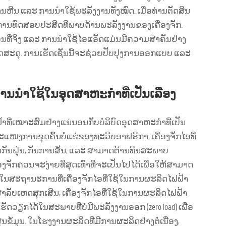
ຖ່ານຫີນ ແລະ ການນຳໃຊ້ພະລັງງານທັງໝົດ. ເມື່ອທ່ານຕັດສິນ
ນການທົດສອບປະສິດທິພາບດ້ານພະລັງງານຂອງເຄື່ອງຈັກ.
ນທີ່ຈິງ ແລະ ການນຳໃຊ້ໄອແອັດແມ່ນມີຄວາມສຳຄັນຢ່າງ
ກວັດສະດຸ. ການເຮັດເຊັ່ນນີ້ຈະຊ່ວຍປັບປຸງການອອກແບບ ແລະ
ານນຳໃຊ້ໃນອຸດສາຫະກຳທີ່ເປັນເລື່ອງ
າທີ່ເໝາະສົມຢ່າງແນ່ນອນກັບບໍລິບົດອຸດສາຫະກຳທີ່ເປັນ
ນຂະແໜງການຂຸດຄົ້ນບໍ່ແຮ່ຂອງທະວີບອາຟຣິກາ, ເຄື່ອງຈັກໄອທີ່
ກັນຝຸ່ນ, ກັນການສັ່ນ, ແລະ ສາມາດຕ້ານທືນສະພາບ
ງຈັກຄວນຈະງ່າຍທີ່ສຸດເທົ່າທີ່ຈະເປັນໄປໄດ້ເພື່ອໃຫ້ສາມາດ
ຍ. ໃນສະຖານະການທີ່ເຄື່ອງຈັກໄອທີ່ໃຊ້ໃນການຜະລິດໄຟຟ້າ
ຳລັບເຫດສຸກເສີນ, ເຄື່ອງຈັກໄອທີ່ໃຊ້ໃນການຜະລິດໄຟຟ້າ
ຮັດວຽກໄດ້ໃນສະພາບທີ່ບໍ່ມີພະລັງງານອອກ (zero load) ເພື່ອ
ຂໍ້ມູນ. ໃນໂຮງງານຜະລິດທີ່ມີການຜະລິດຢ່າງຕໍ່ເນື່ອງ,