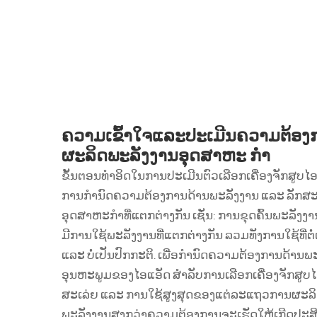
ຄວາມເຂົ້າໃຈແລະປະເມີນຄວາມຕ້ອ
ຜະລິດພະລັງງານອຸດສາຫະ ກໍາ
ຂັ້ນຕອນທຳອິດໃນການປະເມີນຕົວເລືອກເຄື່ອງຈັກສູ
ການກຳນົດຄວາມຕ້ອງການດ້ານພະລັງງານ ແລະ ລັກສະ
ອຸດສາຫະກຳທີ່ແຕກຕ່າງກັນ ເຊັ່ນ: ການຂຸດຄົ້ນພະລັງງານ,
ມີການໃຊ້ພະລັງງານທີ່ແຕກຕ່າງກັນ ລວມທັງການໃຊ້ທີ່ຕ
ແລະ ບໍ່ເປັນປົກກະຕິ. ເພື່ອກຳນົດຄວາມຕ້ອງການດ້ານ
ອຸນຫະພູມຂອງໄອແອັດ ສຳລັບການເລືອກເຄື່ອງຈັກສູບໄ
ສະເລ່ຍ ແລະ ການໃຊ້ສູງສຸດຂອງແຕ່ລະແຖວການຜະລິດ
ພະລັງງານສູງກວ່າຄວາມຕ້ອງການຈະເຮັດໃຫ້ເກີດປະສິ