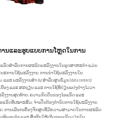
ງການແລະຮູບແບບການໂຫຼດໃນການ
ບໄອແອັດສຳລັບການຜະລິດພະລັງງານໃນອຸດສາຫະກຳ ແມ່ນ
ນະການໃຊ້ພະລັງງານ. ການນຳໃຊ້ພະລັງງານໃນ
 ແລະ ພະລັງງານສຳ dự ສຳລັບສູນຂໍ້ມູນ (data centers)
ໍ່ເນື່ອງ ແລະ ສະຖຽນ ແລະ ການໃຊ້ທີ່ປ່ຽນແປງຢ່າງໄວວາ
ພະລັງງານສຸດທ້າຍ, ຄວາມກົດດັນຂອງໄອແອັດ ແລະ
ອແອັດທີ່ເໝາະສົມ, ຈຳເປັນຕ້ອງກຳນົດການໃຊ້ພະລັງງານ
. ການເລືອກເຄື່ອງຈັກສູບທີ່ມີຄວາມສາມາດໃນການຜະລິດ
ດທິພາບຕ່ຳ ແລະ ສົ່ງຜົນໃຫ້ເກີດການເຮັດວຽກໃນ