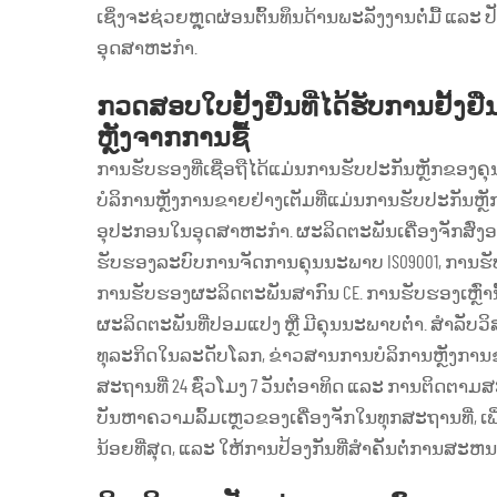
ເຊິ່ງຈະຊ່ວຍຫຼຸດຜ່ອນຕົ້ນທຶນດ້ານພະລັງງານຕໍ່ມື້ 
ອຸດສາຫະກຳ.
ກວດສອບໃບຢັ້ງຢືນທີ່ໄດ້ຮັບການຢັ້
ຫຼັງຈາກການຊື້
ການຮັບຮອງທີ່ເຊື່ອຖືໄດ້ແມ່ນການຮັບປະກັນຫຼັກຂອງຄ
ບໍລິການຫຼັງການຂາຍຢ່າງເຕັມທີ່ແມ່ນການຮັບປະກັນຫຼັກ
ອຸປະກອນໃນອຸດສາຫະກຳ. ຜະລິດຕະພັນເຄື່ອງຈັກສົ່
ຮັບຮອງລະບົບການຈັດການຄຸນນະພາບ ISO9001, ການຮັ
ການຮັບຮອງຜະລິດຕະພັນສາກົນ CE. ການຮັບຮອງເຫຼົ່ານີ້
ຜະລິດຕະພັນທີ່ປອມແປງ ຫຼື ມີຄຸນນະພາບຕ່ຳ. ສຳລັບ
ທຸລະກິດໃນລະດັບໂລກ, ຂ່າວສານການບໍລິການຫຼັງການຂາ
ສະຖານທີ່ 24 ຊົ່ວໂມງ 7 ວັນຕໍ່ອາທິດ ແລະ ການຕິດຕ
ບັນຫາຄວາມລົ້ມເຫຼວຂອງເຄື່ອງຈັກໃນທຸກສະຖານທີ່, 
ນ້ອຍທີ່ສຸດ, ແລະ ໃຫ້ການປ້ອງກັນທີ່ສຳຄັນຕໍ່ການສ