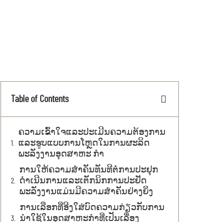
Table of Contents
ຄວາມເຂົ້າໃຈແລະປະເມີນຄວາມຕ້ອງການ
ແລະຮູບແບບການໂຫຼດໃນການຜະລິດ
ພະລັງງານອຸດສາຫະ ກໍາ
ການໃຫ້ຄວາມສຳຄັນທັນທີຕໍ່ການປະຢຸກ
ດໍາເນີນການແລະເຕັກນິກການປະຢັດ
ພະລັງງານແມ່ນມີຄວາມສຳຄັນຢ່າງຍິ່ງ
ການເລືອກທີ່ອີງໃສ່ບົດຄວາມກ່ຽວກັບການ
ນຳໃຊ້ໃນອຸດສາຫະກຳທີ່ເປັນເລື່ອງ