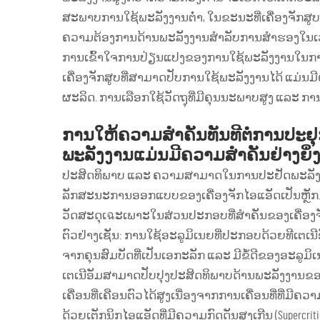
ສະພາບການໃຊ້ພະລັງງານຕ່ຳ, ໃນຂະນະທີ່ເຄື່ອງຈັກສູ
ຄວາມຕ້ອງການດ້ານພະລັງງານສຳລັບການສຳຮອງໃນເວລາ
ການເຂົ້າໃຈການປ່ຽນແປງຂອງການໃຊ້ພະລັງງານໃນກ
ເຄື່ອງຈັກສູບທີ່ສາມາດປັບການໃຊ້ພະລັງງານໄດ້ ແມ່ນ
ຜະລິດ. ການເລືອກໃຊ້ວັດຖຸທີ່ມີຄຸນນະພາບສູງ ແລະ
ການໃຫ້ຄວາມສຳຄັນທັນທີຕໍ່ການປະຢ
ພະລັງງານແມ່ນມີຄວາມສຳຄັນຢ່າງຍິ່
ປະສິດທິພາບ ແລະ ຄວາມສາມາດໃນການປະຢັດພະລັງງານຂ
ລັກສະນະການອອກແບບຂອງເຄື່ອງຈັກໄອແອັດເປັນຫຼັກ. 
ວັດສະດຸເฉະເພາະໃນສ່ວນປະກອບທີ່ສຳຄັນຂອງເຄື່ອງ
ຕົວຢ່າງເຊັ່ນ: ການໃຊ້ອະລູມິເນຍທີ່ປະກອບດ້ວຍທີເຕເນີອັ
ຈາກຄຸນສົມບັດທີ່ເປັນເອກະລັກ ແລະ ມີຂໍ້ດີຂອງອະລູມິ
ເຕເນີອັມສາມາດປັບປຸງປະສິດທິພາບດ້ານພະລັງງານຂ
ເຄື່ອນທີ່ເຄືອນຕົວໄດ້ສູງເນື່ອງຈາກການເຄື່ອນທີ່ທີ່ມີ
ດ້ວຍເຕັກນິກໄອແອັດທີ່ມີຄວາມກົດດັນສູງເກີນ (Supercritic