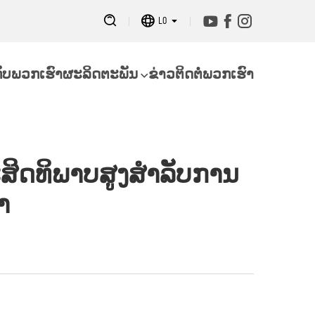
LO
ກັບພວກເຮົາ
ຜະລິດຕະພັນ
ຂ່າວ
ຕິດຕໍ່ພວກເຮົາ
ະສິດທິພາບສູງສຳລັບການ
ຳ