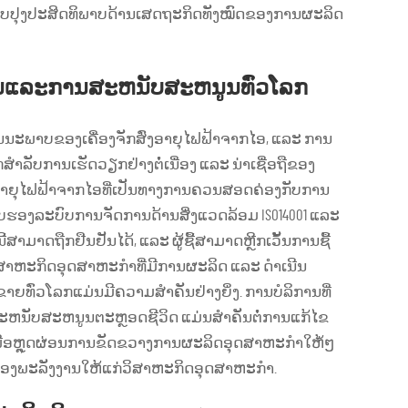
ແລະ ປັບປຸງປະສິດທິພາບດ້ານເສດຖະກິດທັງໝົດຂອງການຜະລິດ
ງຢືນແລະການສະຫນັບສະຫນູນທົ່ວໂລກ
ຸນນະພາບຂອງເຄື່ອງຈັກສົ່ງອາຍຸໄຟຟ້າຈາກໄອ, ແລະ ການ
ສຳລັບການເຮັດວຽກຢ່າງຕໍ່ເນື່ອງ ແລະ ນ່າເຊື່ອຖືຂອງ
ງອາຍຸໄຟຟ້າຈາກໄອທີ່ເປັນທາງການຄວນສອດຄ່ອງກັບການ
ບຮອງລະບົບການຈັດການດ້ານສິ່ງແວດລ້ອມ ISO14001 ແລະ
ສາມາດຖືກຢືນຢັນໄດ້, ແລະ ຜູ້ຊື້ສາມາດຫຼີກເວັ້ນການຊື້
ວິສາຫະກິດອຸດສາຫະກຳທີ່ມີການຜະລິດ ແລະ ດຳເນີນ
ຍທົ່ວໂລກແມ່ນມີຄວາມສຳຄັນຢ່າງຍິ່ງ. ການບໍລິການທີ່
າມສະຫນັບສະຫນູນຕະຫຼອດຊີວິດ ແມ່ນສຳຄັນຕໍ່ການແກ້ໄຂ
ເພື່ອຫຼຸດຜ່ອນການຂັດຂວາງການຜະລິດອຸດສາຫະກຳໃຫ້ໆ່
ະຫນອງພະລັງງານໃຫ້ແກ່ວິສາຫະກິດອຸດສາຫະກຳ.