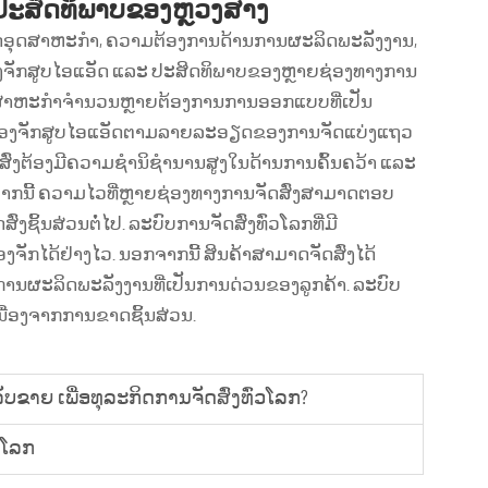
 ປະສິດທິພາບຂອງຫຼວງສາງ
ລິດອຸດສາຫະກຳ, ຄວາມຕ້ອງການດ້ານການຜະລິດພະລັງງານ,
ຈັກສູບໄອແອັດ ແລະ ປະສິດທິພາບຂອງຫຼາຍຊ່ອງທາງການ
ສັດອຸດສາຫະກຳຈຳນວນຫຼາຍຕ້ອງການການອອກແບບທີ່ເປັນ
ງເຄື່ອງຈັກສູບໄອແອັດຕາມລາຍລະອຽດຂອງການຈັດແບ່ງແຖວ
ສົ່ງຕ້ອງມີຄວາມຊຳນິຊຳນານສູງໃນດ້ານການຄົ້ນຄວ້າ ແລະ
ກຈາກນີ້ ຄວາມໄວທີ່ຫຼາຍຊ່ອງທາງການຈັດສົ່ງສາມາດຕອບ
ົ່ງຊິ້ນສ່ວນຕໍ່ໄປ. ລະບົບການຈັດສົ່ງທົ່ວໂລກທີ່ມີ
ອງຈັກໄດ້ຢ່າງໄວ. ນອກຈາກນີ້ ສິນຄ້າສາມາດຈັດສົ່ງໄດ້
ານຜະລິດພະລັງງານທີ່ເປັນການດ່ວນຂອງລູກຄ້າ. ລະບົບ
ນື່ອງຈາກການຂາດຊິ້ນສ່ວນ.
ັບຂາຍ ເພື່ອທຸລະກິດການຈັດສົ່ງທົ່ວໂລກ?
ວໂລກ