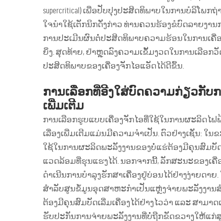
supercritical) ເພື່ອປັບປຸງປະສິດທິພາບໃນການບໍລິໂພກ
ໃຈນຳໃຊ້ເຕັກນິກດັ່ງກ່າວ ທ່ານຄວນຮ້ອງຂໍບົດລາຍງາ
ການປະເມີນຜົນຕໍ່ປະສິດທິພາບຄວາມຮ້ອນໃນການເຄື່ອ
ຍິ່ງ. ສຸດທ້າຍ, ຢ່າຫຼຸດລົງຄວາມເຂັ້ມງວດໃນການເລືອ
ປະສິດທິພາບຂອງເຄື່ອງຈັກໄອແອັດໄດ້ດີຂຶ້ນ.
ການເລືອກທີ່ອີງໃສ່ບົດຄວາມກ່ຽວກັບກ
ເພີ່ມເຕີມ
ການເລືອກຮູບແບບເຄື່ອງຈັກໄອທີ່ໃຊ້ໃນການຜະລິດໄຟຟ້
ເລື່ອງເພີ່ມເຕີມແມ່ນມີຄວາມຈຳເປັນ. ຕົວຢ່າງເຊັ່ນ: ໃ
ໃຊ້ໃນການຜະລິດພະລັງງານຂອງບໍ່ແຮ່ຕ້ອງມີຄຸນສົມບັດ
ແວດລ້ອມທີ່ຮຸນແຮງໄດ້. ນອກຈາກນີ້, ລັກສະນະຂອງເຄື່ອ
ດຳເນີນການບໍາລຸງຮັກສາເຄື່ອງຢູ່ບ່ອນໄດ້ຢ່າງງ່າຍດາ
ສຳລັບສູນຂໍ້ມູນອຸດສາຫະກຳເປັນແຫຼ່ງຈ່າຍພະລັງງານສ
ຕ້ອງມີຄຸນສົມບັດເລີ່ມເຄື່ອງໄດ້ຢ່າງໄວວ່າ ແລະ ສາມາດເ
ຮັບປະກັນການຈ່າຍພະລັງງານທີ່ບໍ່ຖືກຂັດຂວາງໃຫ້ແກ່ສູນ