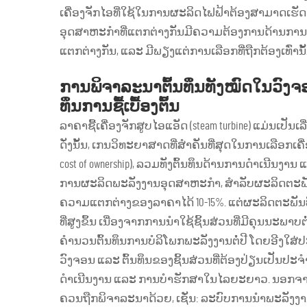
ເຄື່ອງຈັກໄອທີ່ໃຊ້ໃນການຜະລິດໄຟຟ້າຕ້ອງສາມາດເຮັດວ
ອຸດສາຫະກຳທີ່ແຕກຕ່າງກັນມີຄວາມຕ້ອງການດ້ານການເຮ
ແຕກຕ່າງກັນ, ແລະ ມີພຽງແຕ່ການເລືອກທີ່ຖືກຕ້ອງເທົ່ານັ
ການພິຈາລະນາຕົ້ນທຶນທັງໝົດໃນວົງຈອນຊີວ
ທຶນການຊື້ເບື້ອງຕົ້ນ
ລາຄາຊື້ເຄື່ອງຈັກສູບໄອແອັດ (steam turbine) ແມ່ນເປັນເ
ດັ່ງນັ້ນ, ເກນວິທະຍາສາດທີ່ສຳຄັນທີ່ສຸດໃນການເລືອກເຄື
cost of ownership), ລວມທັງຕົ້ນທຶນດ້ານການດຳເນີນງາ
ການຜະລິດພະລັງງານອຸດສາຫະກຳ, ສຳລັບຜະລິດຕະພັນເ
ຄວາມແຕກຕ່າງຂອງລາຄາໄດ້ 10-15%. ແຕ່ຜະລິດຕະພັນທ
ທີ່ສູງຂຶ້ນ ເນື່ອງຈາກການນຳໃຊ້ຊິ້ນສ່ວນທີ່ມີຄຸນນະພາບຕ
ຄຳນວນຕົ້ນທຶນການບໍລິໂພກພະລັງງານຕໍ່ປີ ໂດຍອີງໃສ່ປ
ວົງຈອນ ແລະ ຕົ້ນທຶນຂອງຊິ້ນສ່ວນທີ່ຕ້ອງປ່ຽນເປັນປະ
ດຳເນີນງານ ແລະ ການບໍາຮັກສາໃນໄລຍະຍາວ. ນອກຈາກນີ
ຄວນຖືກພິຈາລະນາດ້ວຍ, ເຊັ່ນ: ລະບົບການນຳພະລັງງານຄວາ