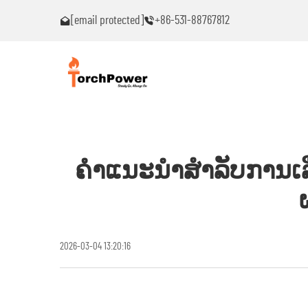
[email protected]
+86-531-88767812
ົນ!
ຕິດຕໍ່ຂ້ອຍທົ່ວໄປຖ້າເຈັບພາບຫມຸດຫມົນ!
ຄຳແນະນຳສຳລັບການເລືອ
2026-03-04 13:20:16