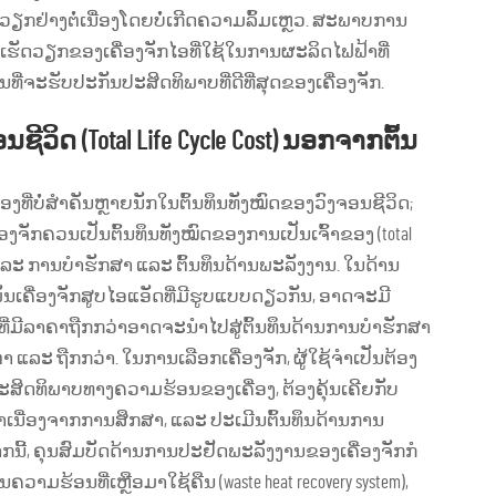
ຽກຢ່າງຕໍ່ເນື່ອງໂດຍບໍ່ເກີດຄວາມລົ້ມເຫຼວ. ສະພາບການ
ັດວຽກຂອງເຄື່ອງຈັກໄອທີ່ໃຊ້ໃນການຜະລິດໄຟຟ້າທີ່
້ນທີ່ຈະຮັບປະກັນປະສິດທິພາບທີ່ດີທີ່ສຸດຂອງເຄື່ອງຈັກ.
ິດ (Total Life Cycle Cost) ນອກຈາກຕົ້ນ
ລື່ອງທີ່ບໍ່ສຳຄັນຫຼາຍນັກໃນຕົ້ນທຶນທັງໝົດຂອງວົງຈອນຊີວິດ;
່ອງຈັກຄວນເປັນຕົ້ນທຶນທັງໝົດຂອງການເປັນເຈົ້າຂອງ (total
ນ ແລະ ການບໍາຮັກສາ ແລະ ຕົ້ນທຶນດ້ານພະລັງງານ. ໃນດ້ານ
ຄື່ອງຈັກສູບໄອແອັດທີ່ມີຮູບແບບດຽວກັນ, ອາດຈະມີ
ີ່ມີລາຄາຖືກກວ່າອາດຈະນຳໄປສູ່ຕົ້ນທຶນດ້ານການບໍາຮັກສາ
່ຳ ແລະ ຖືກກວ່າ. ໃນການເລືອກເຄື່ອງຈັກ, ຜູ້ໃຊ້ຈຳເປັນຕ້ອງ
ະສິດທິພາບທາງຄວາມຮ້ອນຂອງເຄື່ອງ, ຕ້ອງຄຸ້ນເຄີຍກັບ
ຈຳເນື່ອງຈາກການສຶກສາ, ແລະ ປະເມີນຕົ້ນທຶນດ້ານການ
້, ຄຸນສົມບັດດ້ານການປະຢັດພະລັງງານຂອງເຄື່ອງຈັກກໍ
ມຮ້ອນທີ່ເຫຼືອມາໃຊ້ຄືນ (waste heat recovery system),