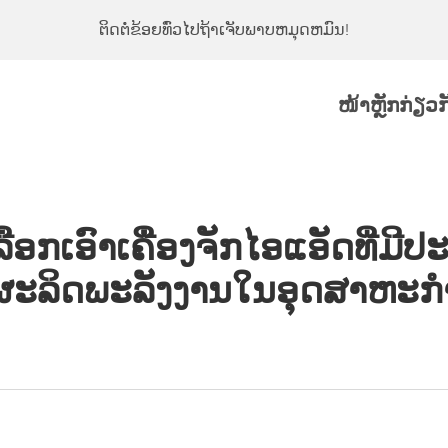
ຕິດຕໍ່ຂ້ອຍທົ່ວໄປຖ້າເຈັບພາບຫມຸດຫມົນ!
ໜ້າຫຼັກ
ກ່ຽວ
ກເອົາເຄື່ອງຈັກໄອແອັດທີ່ມີປ
ຜະລິດພະລັງງານໃນອຸດສາຫະກ