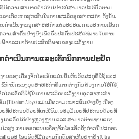
ບທີ່ມີຄວາມສາມາດຕ່ຳເກີນໄປຈະບໍ່ສາມາດປະຕິບັດຕາມ
ເກີດເຫດສຸກເສີນໃນການຜະລິດອຸດສາຫະກຳ. ດັ່ງນັ້ນ,
ານດຳເນີນງານອຸດສາຫະກຳແຕ່ລະປະເພດ ແລະ ການເລືອກ
ມີຄວາມສຳຄັນຢ່າງຍິ່ງເພື່ອຮັບປະກັນປະສິດທິພາບໃນການ
 ການພິຈາລະນາດ້ານປະສິດທິພາບຂອງພະລັງງານ
ຸກດໍາເນີນການແລະເຕັກນິກການປະຢັດ
ງ
ອງເຄື່ອງຈັກໄອແອັດແມ່ນຂຶ້ນກັບວັດສະດຸທີ່ໃຊ້ ແລະ
ຂໍ້ກຳນົດຂອງອຸດສາຫະກຳທີ່ແຕກຕ່າງກັນ ຕ້ອງການໃຫ້ໃຊ້
ຈັກໄອແອັດທີ່ໃຊ້ໃນການຜະລິດພະລັງງານອຸດສາຫະກຳ.
ມ (Titanium Alloys) ແມ່ນມີຄວາມເໝາະສົມຢ່າງຍິ່ງ ເນື່ອງ
ເນຍທີ່ປະກອບດ້ວຍທີເຕເນີອັມ. ອະລູມິເນຍທີ່ປະກອບດ້ວຍທີ
ອງໄອແອັດໄດ້ຢ່າງຫຼວງຫຼາຍ ແລະ ສາມາດຕ້ານທານແຮງ
ຄວາມໄວສູງ. ການອອກແບບເຄື່ອງຈັກໄອແອັດດັ່ງກ່າວນີ້ ປະກອບ
al) ແລະ ໄອແອັດທີ່ມີຄວາມກົດດັນສູງເກີນຢ່າງຍິ່ງ (Ultra-