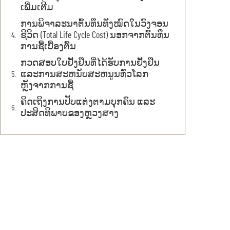
ເພີ່ມເຕີມ
ການພິຈາລະນາຕົ້ນທຶນທັງໝົດໃນວົງຈອນ
ຊີວິດ (Total Life Cycle Cost) ນອກຈາກຕົ້ນທຶນ
ການຊື້ເບື້ອງຕົ້ນ
ກວດສອບໃບຢັ້ງຢືນທີ່ໄດ້ຮັບການຢັ້ງຢືນ
ແລະການສະຫນັບສະຫນູນທົ່ວໂລກ
ຫຼັງຈາກການຊື້
ຄິດເຖິງການປັບແຕ່ງຕາມບຸກຄົນ ແລະ
ປະສິດທິພາບຂອງຫຼວງສາງ