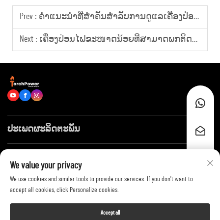
Prev :
ຄຳແນະນຳທີ່ສຳຄັນສຳລັບການດູແລເຄື່ອງປ່ອນໄຟຢ່າງເປັນປະຈຳ ສຳລັບອຸປະກອນໄຟຟ້າເພື່ອການຄ້າ
Next :
ເຄື່ອງປ່ອນໄຟຂະໜາດນ້ອຍທີ່ສາມາດພກຕິດຕັ້ວໄດ້ ສຳລັບການໃຊ້ງານເປັນຫຼັກ
ປະເພດຜະລິດຕະພັນ
ລິ້ງໄວໆ
We value your privacy
We use cookies and similar tools to provide our services. If you don't want to
ຕິດຕໍ່ພວກເຮົາ
accept all cookies, click Personalize cookies.
Accept all