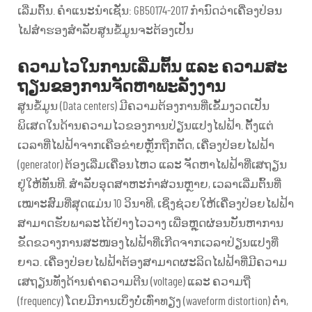
ເລີ່ມຕົ້ນ. ຄຳແນະນຳເຊັ່ນ: GB50174-2017 ກຳນົດວ່າເຄື່ອງປ່ອນ
ໄຟສຳຮອງສຳລັບສູນຂໍ້ມູນຈະຕ້ອງເປັນ
ຄວາມໄວໃນການເລີ່ມຕົ້ນ ແລະ ຄວາມສະ
ຖຽນຂອງການຈັດຫາພະລັງງານ
ສູນຂໍ້ມູນ (Data centers) ມີຄວາມຕ້ອງການທີ່ເຂັ້ມງວດເປັນ
ພິເສດໃນດ້ານຄວາມໄວຂອງການປ່ຽນແປງໄຟຟ້າ. ຕັ້ງແຕ່
ເວລາທີ່ໄຟຟ້າຈາກເຄືອຂ່າຍຫຼັກຖືກຕັດ, ເຄື່ອງປ່ອຍໄຟຟ້າ
(generator) ຕ້ອງເລີ່ມເຄື່ອນໄຫວ ແລະ ຈັດຫາໄຟຟ້າທີ່ເສຖຽນ
ຢູ່ໃຫ້ທັນທີ. ສຳລັບອຸດສາຫະກຳສ່ວນຫຼາຍ, ເວລາເລີ່ມຕົ້ນທີ່
ເໝາະສົມທີ່ສຸດແມ່ນ 10 ວິນາທີ, ເຊິ່ງຊ່ວຍໃຫ້ເຄື່ອງປ່ອຍໄຟຟ້າ
ສາມາດຮັບພາລະໄດ້ຢ່າງໄວວາງ ເພື່ອຫຼຸດຜ່ອນບັນຫາການ
ຂັດຂວາງການສະໜອງໄຟຟ້າທີ່ເກີດຈາກເວລາປ່ຽນແປງທີ່
ຍາວ. ເຄື່ອງປ່ອຍໄຟຟ້າຕ້ອງສາມາດຜະລິດໄຟຟ້າທີ່ມີຄວາມ
ເສຖຽນທັງດ້ານຄ່າຄວາມຕີນ (voltage) ແລະ ຄວາມຖີ່
(frequency) ໂດຍມີການເບິ່ງບໍ່ເທົ່າທຽງ (waveform distortion) ຕ່ຳ,