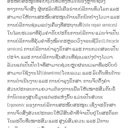
ສະໜັບສະໜູນທີ່ຄົບຖ້ວນທົ່ວທັງຫມົດຂອງຫຼາຍຊ່ອງ
ທາງການຈັດສົ່ງ. ຜູ້ຜະລິດທີ່ມີເຄືອຂ່າຍບໍລິການທົ່ວໂລກ ແລະ
ສາມາດໃຫ້ການສະໜັບສະໜູນດ້ານເຕັກນິກຢ່າງໄວວາ ແລະ
ການບໍລິການຊ່ອມແປງເຄື່ອງທີ່ສະຖານທີ່ (site repair services)
ໃນໄລຍະເວລາທີ່ຄຸ້ມຄ່າຮັບປະກັນການບໍລິການ ແມ່ນຈຳເປັນ.
ການບໍລິການທີ່ຄຸ້ມຄ່າທັງໝົດຕະຫຼອດວົງຈອນຊີວິດ (Lifecycle
services), ການບໍລິການບຳລຸງຮັກສາ ແລະ ການກວດສອບເປັນ
ປະຈຳ, ແລະ ການບໍລິການຊີ້ນສ່ວນທີ່ຊ່ອມແປງຢ່າງໄວວາ,
ລ້ວນແຕ່ເປັນປັດໄຈທີ່ສາມາດຊ່ວຍຫຼຸດຜ່ອນເວລາທີ່ລະບົບບໍ່
ສາມາດໃຊ້ງານໄດ້ (downtime) ໂດຍລວມ, ແລະ ລົດຕົ້ນທຶນດ້ານ
ການດຳເນີນງານ ແລະ ການບຳລຸງຮັກສາ. ການຈັດຕັ້ງຄ່າ
ສ່ວນປະກອບຕາມຄວາມຕ້ອງການເພື່ອໃຫ້ເໝາະສົມກັບຂໍ້
ກຳນົດຂອງສູນຂໍ້ມູນແຕ່ລະແຫ່ງນັ້ນ ແມ່ນເປັນສ່ວນເ
Ergonomic ຂອງການບໍລິການສະໜັບສະໜູນ, ເຊິ່ງຈະຮັກສາ
ການຈັດສົ່ງສ່ວນປະກອບໃຫ້ມີສິນຄ້າທີ່ຈຳເປັນຢູ່ໃນສະຕັອກ
ໃນລະດັບທີ່ເໝາະສົມ ແລະ ສູງພໍສົມຄວນ, ແລະ ມີການ