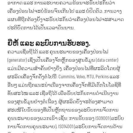
ອາກາດ ແລະ ການລະບາຍຄວາມຮ້ອນຈະຮັບປະກັນວ່າ
ເຄື່ອງປ່ອນໄຟຈະບໍ່ຮ້ອນຈົນເກີນໄປ ແລະ ບໍ່ປິດຕົວ. ການວາງ
ແຜນທີ່ຖືກຕ້ອງຍັງຈະຮັບປະກັນວ່າເຄື່ອງປ່ອນໄຟຈະສາມາດ
ປະຕິບັດການໄດ້ເປັນເວລາດົນນານ.
ຍີ່ຫໍ້ ແລະ ລະບົບການຮັບຮອງ.
ຄວາມເຊື່ອຖືໄດ້ ແລະ ຄຸນນະພາບຂອງເຄື່ອງປ່ອນໄຟ
(generator) ເຊິ່ງເປັນເຄື່ອງຈັກຫຼັກຂອງສູນຂໍ້ມູນ (data center)
ແມ່ນມີຄວາມສຳຄັນຢ່າງຍິ່ງ. ເຄື່ອງປ່ອນໄຟທີ່ຜະລິດໂດຍຜູ້
ຜະລິດເຄື່ອງຈັກດັ່ງຕໍ່ໄປນີ້: Cummins, Volvo, MTU, Perkins ແລະ
ອື່ນໆ ແມ່ນຖືກແນະນຳເນື່ອງຈາກເຄື່ອງຈັກທີ່ມີເຕັກໂນໂລຊີທີ່
ທັນສະໄໝ ແລະ ເຊື່ອຖືໄດ້ ເພື່ອຮັບປະກັນການດຳເນີນງານ
ຂອງສູນຂໍ້ມູນຢ່າງຕໍ່เนື່ອງ. ຜູ້ຜະລິດຍັງຈະຕ້ອງສາມາດ
ສະເໜີໃບຮັບຮອງທີ່ເປັນຫຼັກຖານຂອງລະບົບການຈັດການ
ຄຸນນະພາບຂອງພວກເຂົາ ເຊັ່ນ: ການຮັບຮອງ ISO9001 (ລະບົບ
ການຈັດການຄຸນນະພາບ), ISO14001 (ລະບົບການຈັດການດ້ານ