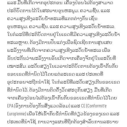
ແລະ ມື້ນທີ່ເກີດຈາກອຸປະກອນ. ເຄື່ອງປ່ອນໄຟຕ້ອງສາມາດ
ປະຕິບັດການໄດ້ໃນສະພາບອຸນຫະພູມ, ຄວາມຊື້ນ, ແລະ
ຄວາມສູງເທີງລະດັບນ້ຳທະເລທີ່ແຕກຕ່າງກັນ ເຊັ່ນ:
ອຸນຫະພູມ, ຄວາມຊື້ນ, ແລະ ຄວາມສູງເທີງລະດັບນ້ຳທະເລ.
ໃນກໍລະນີທີ່ປະຕິບັດການຢູ່ໃນເຂດທີ່ມີຄວາມສູງເທີງລະດັບນ້ຳ
ທະເລຫຼາຍ, ຕ້ອງມີການປັບແຕ່ງເພື່ອຊົດເຊີຍການສູນເສຍ
ພະລັງງານທີ່ເກີດຈາກຄວາມສູງເທີງລະດັບນ້ຳທະເລ ເພື່ອ
ຮັບປະກັນວ່າພະລັງງານອັນເກີດຈາກເຄື່ອງຈັກຢູ່ໃນລະດັບທີ່
ເໝາະສົມ. ລະດັບສຽງໃນເວລາປະຕິບັດການຕ້ອງເຂົ້າກັນກັບ
ຂອບເຂດທີ່ກຳນົດໄວ້ໂດຍແຕ່ລະເຂດ ແລະ ປະເທດທີ່
ອຸປະກອນຈະຖືກນຳໃຊ້. ໃນກໍລະນີທີ່ລະດັບສຽງເກີນຂອບເຂດ
ທີ່ກຳນົດໄວ້, ຕ້ອງມີການຕິດຕັ້ງວັດສະດຸກັນສຽງ. ມື້ນທີ່ເກີດ
ຈາກເຄື່ອງປ່ອນໄຟຕ້ອງເຂົ້າກັນກັບຂອບເຂດທີ່ກຳນົດໄວ້ໂດຍ
EPA (ອົງການປ້ອງກັນສິ່ງແວດລ້ອມ) ແລະ CE (Conformit'e
Europ'enne) ເພື່ອໃຫ້ເຂົ້າກັບຂໍ້ກຳນົດທີ່ກ່ຽວຂ້ອງຂອງເຂດ ແລະ
ປະເທດທີ່ນຳໃຊ້. ການວາງແຜນທີ່ຖືກຕ້ອງສຳລັບການລະບາຍ