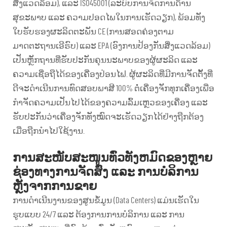
ສິ່ງແວດລ້ອມ), ແລະ ISO45001 (ລະບົບການຈັດການດ້ານ
ສຸຂະພາບ ແລະ ຄວາມປອດໄພໃນການເຮັດວຽກ), ພ້ອມທັງ
ໃບຮັບຮອງຜະລິດຕະພັນ CE (ການສອດຄ່ອງຕາມ
ມາດຕະຖານເອີຣົບ) ແລະ EPA (ອົງການປ້ອງກັນສິ່ງແວດລ້ອມ)
ເປັນຫຼັກຖານທີ່ຮັບປະກັນຄຸນນະພາບຂອງຜູ້ຜະລິດ ແລະ
ຄວາມເຊື່ອຖືໄດ້ຂອງເຄື່ອງປ່ອນໄຟ. ຜູ້ຜະລິດທີ່ມີການຈັດຕັ້ງທີ່
ດີຈະດຳເນີນການທົດສອບພາສີ 100% ຕໍ່ເຄື່ອງຈັກທຸກເຄື່ອງເພື່ອ
ກຳຈັດຄວາມເປັນໄປໄດ້ຂອງຄວາມລົ້ມເຫຼວຂອງເຄື່ອງ ແລະ
ຮັບປະກັນວ່າເຄື່ອງຈັກທັງໝົດຈະເຮັດວຽກໄດ້ຢ່າງຖືກຕ້ອງ
ເມື່ອຖືກນຳໄປໃຊ້ງານ.
ການສະໜັບສະໜູນທົ່ວທັງຫມົດຂອງຫຼາຍ
ຊ່ອງທາງການຈັດສົ່ງ ແລະ ການບໍລິການ
ຫຼັງຈາກການຂາຍ
ການດຳເນີນງານຂອງສູນຂໍ້ມູນ (Data Centers) ແມ່ນເຮັດໃນ
ຮູບແບບ 24/7 ແລະ ຕ້ອງການການບໍລິການ ແລະ ການ