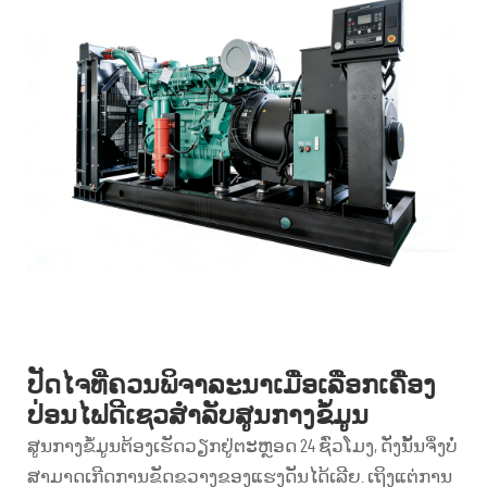
ປັດໄຈທີ່ຄວນພິຈາລະນາເມື່ອເລືອກເຄື່ອງ
ປ່ອນໄຟດີເຊວສຳລັບສູນກາງຂໍ້ມູນ
ສູນກາງຂໍ້ມູນຕ້ອງເຮັດວຽກຢູ່ຕະຫຼອດ 24 ຊົ່ວໂມງ, ດັ່ງນັ້ນຈຶ່ງບໍ່
ສາມາດເກີດການຂັດຂວາງຂອງແຮງດັນໄດ້ເລີຍ. ເຖິງແຕ່ການ