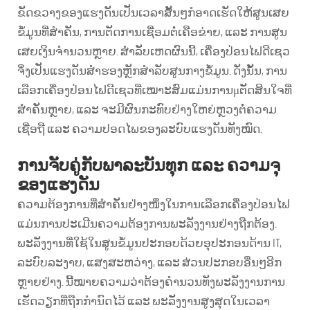
ຂັດຂວາງຂອງແຮງດັນເປັນເວລາສັ້ນໆກໍອາດເຮັດໃຫ້ສູນເສຍ
ຂໍ້ມູນທີ່ສຳຄັນ, ການຕັດການເຊື່ອມຕໍ່ເຄືອຂ່າຍ, ແລະ ການສູນ
ເສຍເງິນຈຳນວນຫຼາຍ. ສຳລັບເຫດຜົນນີ້, ເຄື່ອງປ່ອນໄຟດີເຊວ
ຈຶ່ງເປັນແຮງດັນສຳຮອງຫຼັກສຳລັບສູນກາງຂໍ້ມູນ. ດັ່ງນັ້ນ, ການ
ເລືອກເຄື່ອງປ່ອນໄຟດີເຊວທີ່ເໝາະສົມແມ່ນການμຕັດສິນໃຈທີ່
ສຳຄັນຫຼາຍ, ແລະ ຈະມີຜົນກະທົບຢ່າງໃຫຍ່ຫຼວງຕໍ່ຄວາມ
ເຊື່ອຖື ແລະ ຄວາມປອດໄພຂອງລະບົບແຮງດັນທັງໝົດ.
ການຈັບຄູ່ກັບພາລະບັນທຸກ ແລະ ຄວາມຈຸ
ຂອງແຮງດັນ
ຄວາມຕ້ອງການທີ່ສຳຄັນຢ່າງໜຶ່ງໃນການເລືອກເຄື່ອງປ່ອນໄຟ
ແມ່ນການປະເມີນຄວາມຕ້ອງການພະລັງງານຢ່າງຖືກຕ້ອງ.
ພະລັງງານທີ່ໃຊ້ໃນສູນຂໍ້ມູນປະກອບດ້ວຍອຸປະກອນດ້ານ IT,
ລະບົບລະງາບ, ແສງສະຫວ່າງ, ແລະ ສ່ວນປະກອບອື່ນໆອີກ
ຫຼາຍຢ່າງ. ນີ້ໝາຍຄວາມວ່າຕ້ອງຄຳນວນທັງພະລັງງານການ
ເຮັດວຽກທີ່ຖືກກຳນົດໄວ້ ແລະ ພະລັງງານສູງສຸດໃນເວລາ