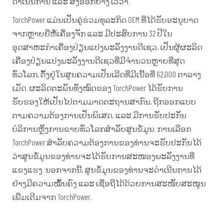
ດຳເນີນການ ແລະ ສົ່ງອອກຢ່າງໄວວາ.
TorchPower ແມ່ນເປັນຄູ່ຮ່ວມທຸລະກິດ OEM ທີ່ໄດ້ຮັບອະນຸຍາດ
ຈາກຫຼາຍຍີ່ຫໍ້ເຄື່ອງຈັກ ແລະ ມີປະສົບການ 32 ປີໃນ
ອຸດສາຫະກຳເຄື່ອງປ່ຽນແປງພະລັງງານດີເຊວ, ເປັນຜູ້ຜະລິດ
ເຄື່ອງປ່ຽນແປງພະລັງງານດີເຊວທີ່ມີຈຳນວນຫຼາຍທີ່ສຸດ
ທົ່ວໂລກ, ຕັ້ງຢູ່ໃນສູນຄວາມເປັນເລີດທີ່ມີເນື້ອທີ່ 62,000 ຕາລາງ
ເມັດ. ຜະລິດຕະພັນທັງໝົດຂອງ TorchPower ໄດ້ຮັບການ
ຮັບຮອງໃຫ້ເປັນໄປຕາມມາດຕະຖານສາກົນ, ຖືກອອກແບບ
ຕາມຄວາມຕ້ອງການເປັນພິເສດ, ແລະ ມີການຮັບປະກັນ
ບໍລິການຫຼັງການຂາຍທົ່ວໂລກສຳລັບສູນຂໍ້ມູນ. ການເລືອກ
TorchPower ສຳລັບຄວາມຕ້ອງການຂອງທ່ານຈະຮັບປະກັນໄດ້
ວ່າສູນຂໍ້ມູນຂອງທ່ານຈະໄດ້ຮັບການສະໜອງພະລັງງານທີ່
ແຂງແຮງ. ນອກຈາກນີ້, ສູນຂໍ້ມູນຂອງທ່ານຈະດຳເນີນການໄດ້
ຢ່າງມີຄວາມໝັ້ນຄົງ ແລະ ເຊື່ອຖືໄດ້ດ້ວຍການສະໜັບສະໜູນ
ເພີ່ມເຕີມຈາກ TorchPower.