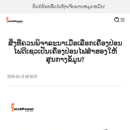
ຕິດຕໍ່ຂ້ອຍທົ່ວໄປຖ້າເຈັບພາບຫມຸດຫມົນ!
ສິ່ງທີ່ຄວນພິຈາລະນາເມື່ອເລືອກເຄື່ອງປ່ອນ
ໄຟດີເຊວເປັນເຄື່ອງປ່ອນໄຟສຳຮອງໃຫ້
ສູນກາງຂໍ້ມູນ?
2026-04-13 08:56:57