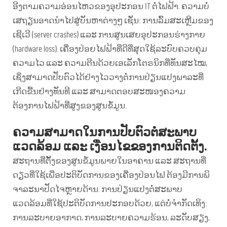
ອີງຕາມຄວາມອ່ອນໄຫວຂອງອຸປະກອນ IT ຕໍ່ໄຟຟ້າ. ຄວາມບໍ່
ເສຖຽນອາດນຳໄປສູ່ບັນຫາຕ່າງໆ ເຊັ່ນ: ການລົ້ມສະເຫຼີມຂອງ
ເຊີເວີ (server crashes) ແລະ ການສູນເສຍອຸປະກອນຮ່າງກາຍ
(hardware loss). ເຄື່ອງປ່ອຍໄຟຟ້າທີ່ດີທີ່ສຸດໃຊ້ລະບົບຄວບຄຸມ
ຄວາມໄວ ແລະ ຄວາມຕີນດ້ວຍເອເລັກໂຕຣນິກທີ່ທັນສະໄໝ,
ເຊິ່ງສາມາດປັບຕົວໄດ້ຢ່າງໄວວາງຕໍ່ການປ່ຽນແປງພາລະທີ່
ເກີດຂື້ນຢ່າງທັນທີ ແລະ ສາມາດຕອບສະໜອງຄວາມ
ຕ້ອງການໄຟຟ້າທີ່ສູງຂອງສູນຂໍ້ມູນ.
ຄວາມສາມາດໃນການປັບຕົວຕໍ່ສະພາບ
ແວດລ້ອມ ແລະ ເງື່ອນໄຂຂອງການຕິດຕັ້ງ.
ສະຖານທີ່ຕັ້ງຂອງສູນຂໍ້ມູນພາຍໃນອາຄານ ແລະ ສະຖານທີ່
ດຽວທີ່ໃຊ້ເພື່ອປະຕິບັດການຂອງເຄື່ອງປ່ອນໄຟ ຕ້ອງມີການພິ
ຈາລະນາປັດໄຈຫຼາຍດ້ານ. ການປ່ຽນແປງຕໍ່ສະພາບ
ແວດລ້ອມທີ່ໃຊ້ປະຕິບັດການປະກອບດ້ວຍ, ແຕ່ບໍ່ຈຳກັດເທິງ:
ການລະບາຍອາກາດ, ການລະບາຍຄວາມຮ້ອນ, ລະດັບສຽງ,