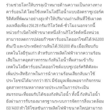
ร่วมช่วยโลกให้บรรลุเป้าหมายด้านความเป็นกลางทาง
คาร์บอนได้ โดยใช้เทคโนโลยีไอน้ำแบบอัลตราซูเปอร์ค
ริติคัลที่พัฒนาอย่างสูง ทำให้ปริมาณถ่านหินที่ใช้เผาลด
ลงเหลือเพียง 256.28 กรัม/กิโลวัตต์-ชั่วโมง นอกจากนี้
หน่วยกำเนิดไฟฟ้าขนาดหนึ่งล้านกิโลวัตต์หนึ่งหน่วย
สามารถลดการปล่อยก๊าซคาร์บอนไดออกไซด์ได้ 945,000
ตัน/ปี และประหยัดถ่านหินได้ 350,000 ตัน เมื่อเทียบกับ
เทคโนโลยีรุ่นเก่า สำหรับการผลิตไฟฟ้าจากความร้อน
เสียในภาคอุตสาหกรรม กังหันไอน้ำที่ผสานเข้ากับ
เทคโนโลยีคาร์บอนไดออกไซด์แบบซูเปอร์คริติคัลจะ
เพิ่มประสิทธิภาพในการนำความร้อนเสียกลับมาใช้
ประโยชน์ได้มากกว่า 85% มีข้อมูลเพียงพอจากกิจกรรม
อุตสาหกรรมหลากหลายประเภทในการประเมิน
สมรรถนะที่ยอมรับได้ของกังหันไอน้ำ ทั้งนี้ กังหันไอน้ำ
ยังผ่านการรับรองมาตรฐานระบบการจัดการสิ่งแวดล้อม
ISO 14001 ทำให้โซลูชันการผลิตไฟฟ้าขนาดใหญ่สามารถ