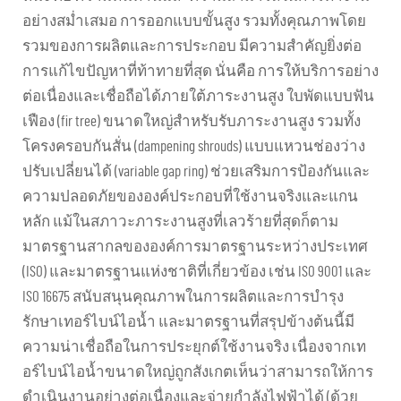
อย่างสม่ำเสมอ การออกแบบขั้นสูง รวมทั้งคุณภาพโดย
รวมของการผลิตและการประกอบ มีความสำคัญยิ่งต่อ
การแก้ไขปัญหาที่ท้าทายที่สุด นั่นคือ การให้บริการอย่าง
ต่อเนื่องและเชื่อถือได้ภายใต้ภาระงานสูง ใบพัดแบบฟัน
เฟือง (fir tree) ขนาดใหญ่สำหรับรับภาระงานสูง รวมทั้ง
โครงครอบกันสั่น (dampening shrouds) แบบแหวนช่องว่าง
ปรับเปลี่ยนได้ (variable gap ring) ช่วยเสริมการป้องกันและ
ความปลอดภัยขององค์ประกอบที่ใช้งานจริงและแกน
หลัก แม้ในสภาวะภาระงานสูงที่เลวร้ายที่สุดก็ตาม
มาตรฐานสากลขององค์การมาตรฐานระหว่างประเทศ
(ISO) และมาตรฐานแห่งชาติที่เกี่ยวข้อง เช่น ISO 9001 และ
ISO 16675 สนับสนุนคุณภาพในการผลิตและการบำรุง
รักษาเทอร์ไบน์ไอน้ำ และมาตรฐานที่สรุปข้างต้นนี้มี
ความน่าเชื่อถือในการประยุกต์ใช้งานจริง เนื่องจากเท
อร์ไบน์ไอน้ำขนาดใหญ่ถูกสังเกตเห็นว่าสามารถให้การ
ดำเนินงานอย่างต่อเนื่องและจ่ายกำลังไฟฟ้าได้ (ด้วย