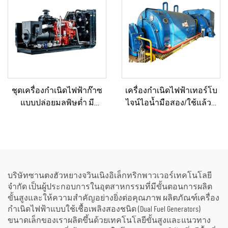
ชุดเครื่องกำเนิดไฟฟ้าก๊าซ
เครื่องกำเนิดไฟฟ้าเทอร์โบ
แบบปล่อยมลพิษต่ำ มี
ไจน์ไอน้ำมือสอง/ใช้แล้วที่
ประสิทธิภาพด้านต้นทุน 330
ผ่านการรีเฟอร์บิชและ
กิโลวัตต์ และ 360 กิโลวัตต์
รับรองคุณภาพระดับ
แบบเงียบ สำหรับการใช้งาน
พรีเมียม พร้อมหม้อไอน้ำ
ในภาคอุตสาหกรรมและเชิง
สำหรับแปลงพลังงานความ
พาณิชย์
ร้อนเป็นพลังงานไฟฟ้า
บริษัทซานตงฮัวหยางจวินเนิงอิเล็กทริกพาวเวอร์เทคโนโลยี
จำกัด เป็นผู้ประกอบการในอุตสาหกรรมที่มีขั้นตอนการผลิต
ขั้นสูงและให้ความสำคัญอย่างยิ่งต่อคุณภาพ ผลิตภัณฑ์เครื่อง
กำเนิดไฟฟ้าแบบใช้เชื้อเพลิงสองชนิด (Dual Fuel Generators)
ขนาดเล็กของเราผลิตขึ้นด้วยเทคโนโลยีขั้นสูงและแนวทาง