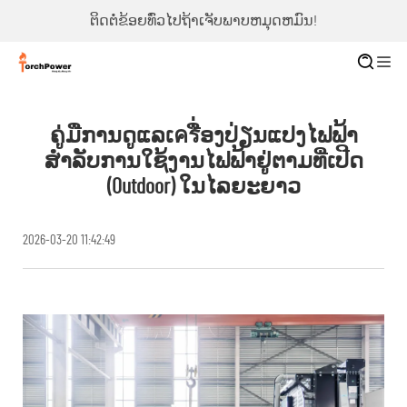
ຕິດຕໍ່ຂ້ອຍທົ່ວໄປຖ້າເຈັບພາບຫມຸດຫມົນ!
ຄູ່ມືການດູແລເครື່ອງປ່ຽນແປງໄຟຟ້າ
ສຳລັບການໃຊ້ງານໄຟຟ້າຢູ່ຕາມທີ່ເປີດ
(outdoor) ໃນໄລຍະຍາວ
2026-03-20 11:42:49