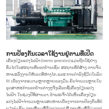
ການປ້ອງກັນເວລາໃຊ້ງານຢູ່ຕາມທີ່ເປີດ
ເຄື່ອງປ່ຽນແປງໄຟຟ້າ (Inverter generators) ແມ່ນຖືກໃຊ້ຢ່າງ
ທົ່ວໄປໃນສະຖານທີ່ນອກບ້ານເຊັ່ນ: ສະຖານທີ່ກໍ່ສ້າງ, ການຈັດ
ຫາພະລັງງານໃຫ້ເຂດທີ່ຫ່າງໄກ, ແລະ ການດຳລົງຊີວິດໃນລົດ
RV. ເນື່ອງຈາກຄວາມຫຼາກຫຼາຍຂອງມັນ, ຄົນຈຳນວນຫຼາຍໃນ
ອຸດສາຫະກຳນອກບ້ານຕ່າງໆຈຶ່ງເລືອກຊື້ເຄື່ອງປ່ຽນແປງ
ໄຟຟ້າ. ໃນຊ່ວງປີທີ່ຜ່ານມາ, ຂ້າພະເຈົ້າໄດ້ເຫັນເຄື່ອງປ່ຽນ
ແປງໄຟຟ້າຈຳນວນຫຼາຍເສຍຫາຍເນື່ອງຈາກການປ້ອງກັນທີ່ບໍ່
ພຽງພໍ ເຊັ່ນ: ການຫໍ້ອມຫໍ້ອີ່ (enclosure) ຫຼື ການຫຸ້ມຫໍ້ອີ່ (casing).