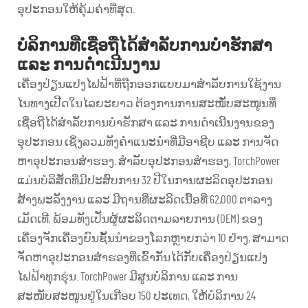
ອຸປະກອນໃຫ້ຄຸ້ມຄ່າທີ່ສຸດ.
ບໍລິການທີ່ເຊື່ອຖືໄດ້ສຳລັບການບໍາຮັກສາ
ແລະ ການດຳເນີນງານ
ເຄື່ອງປ່ຽນແປງໄຟຟ້າທີ່ຖືກອອກແບບມາສຳລັບການໃຊ້ງານ
ໄນທາງເປີດໃນໄລຍະຍາວ ຕ້ອງການການສະໜັບສະໜູນທີ່
ເຊື່ອຖືໄດ້ສຳລັບການບໍາຮັກສາ ແລະ ການດຳເນີນງານຂອງ
ອຸປະກອນ ເຊິ່ງລວມທັງຄຳແນະນຳທີ່ມືອາຊີບ ແລະ ການຈັດ
ຫາອຸປະກອນສຳຮອງ. ສຳລັບອຸປະກອນສຳຮອງ, TorchPower
ແມ່ນບໍລິສັດທີ່ມີປະສົບການ 32 ປີໃນການຜະລິດອຸປະກອນ
ສ້າງພະລັງງານ ແລະ ມີຖານທີ່ຜະລິດເນື້ອທີ່ 62,000 ຕາລາງ
ເມັດເທີ, ພ້ອມທັງເປັນຜູ້ຜະລິດຕາມລາຍການ (OEM) ຂອງ
ເຄື່ອງຈັກເຄື່ອງຍົນຊັ້ນນຳຂອງໂລກຫຼາຍກວ່າ 10 ຢ່າງ, ສາມາດ
ຈັດຫາອຸປະກອນສຳຮອງທີ່ເຂົ້າກັນໄດ້ກັບເຄື່ອງປ່ຽນແປງ
ໄຟຟ້າທຸກຮຸ່ນ. TorchPower ມີສູນບໍລິການ ແລະ ການ
ສະໜັບສະໜູນຢູ່ໃນເກືອບ 150 ປະເທດ, ໃຫ້ບໍລິການ 24