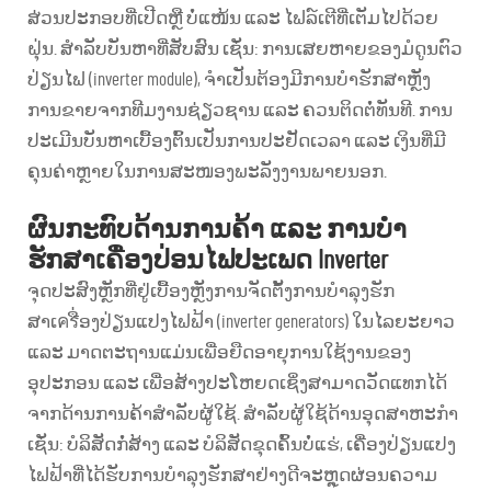
ສ່ວນປະກອບທີ່ເປີດຫຼື ບໍ່ແໜ້ນ ແລະ ໄຟລ໌ເຕີທີ່ເຕັມໄປດ້ວຍ
ຝຸ່ນ. ສຳລັບບັນຫາທີ່ສັບສົນ ເຊັ່ນ: ການເສຍຫາຍຂອງມໍດູນຕົວ
ປ່ຽນໄຟ (inverter module), ຈຳເປັນຕ້ອງມີການບໍາຮັກສາຫຼັງ
ການຂາຍຈາກທີມງານຊ່ຽວຊານ ແລະ ຄວນຕິດຕໍ່ທັນທີ. ການ
ປະເມີນບັນຫາເບື້ອງຕົ້ນເປັນການປະຢັດເວລາ ແລະ ເງິນທີ່ມີ
ຄຸນຄ່າຫຼາຍໃນການສະໜອງພະລັງງານພາຍນອກ.
ຜົນກະທົບດ້ານການຄ້າ ແລະ ການບໍາ
ຮັກສາເຄື່ອງປ່ອນໄຟປະເພດ Inverter
ຈຸດປະສົງຫຼັກທີ່ຢູ່ເບື້ອງຫຼັງການຈັດຕັ້ງການບໍາລຸງຮັກ
ສາເครື່ອງປ່ຽນແປງໄຟຟ້າ (inverter generators) ໃນໄລຍະຍາວ
ແລະ ມາດຕະຖານແມ່ນເພື່ອຍືດອາຍຸການໃຊ້ງານຂອງ
ອຸປະກອນ ແລະ ເພື່ອສ້າງປະໂຫຍດເຊິ່ງສາມາດວັດແທກໄດ້
ຈາກດ້ານການຄ້າສຳລັບຜູ້ໃຊ້. ສຳລັບຜູ້ໃຊ້ດ້ານອຸດສາຫະກຳ
ເຊັ່ນ: ບໍລິສັດກໍ່ສ້າງ ແລະ ບໍລິສັດຂຸດຄົ້ນບໍ່ແຮ່, ເຄື່ອງປ່ຽນແປງ
ໄຟຟ້າທີ່ໄດ້ຮັບການບໍາລຸງຮັກສາຢ່າງດີຈະຫຼຸດຜ່ອນຄວາມ