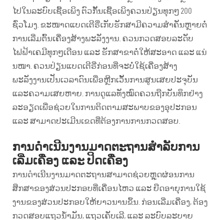
ໄປໃນລະບົບເຊື້ອເພິງ ຕົວກັ້ນເຊື້ອເພິງຄວນປ່ຽນທຸກໆ 200
ຊົ່ວໂມງ. ຂະໜາດແບດເຕີຣີ່ເກັບຮັກສາມີຄວາມສຳຄັນຫຼາຍຕໍ່
ການເລີ່ມຕົ້ນເຄື່ອງສ້າງພະລັງງານ. ຄວນກວດສອບລະດັບ
ໄຟຟ້າເຄມີທຸກໆເດືອນ ແລະ ຮັກສາຂາຕໍ່ໃຫ້ສະອາດ ແລະ ແນ່
ນໜາ. ຄວນປ່ຽນແບດເຕີຣີ່ກ່ອນທີ່ຈະບໍ່ໃຊ້ເຄື່ອງສ້າງ
ພະລັງງານເປັນເວລາດົນເພື່ອຫຼີກເວັ້ນການສູນເສຍປະຈຸບັນ
ແລະຄວາມເສຍຫາຍ. ການດູແລທັງໝົດຄວນຖືກບັນທຶກຢ່າງ
ລະອຽດເພື່ອຊ່ວຍໃນການຕິດຕາມສະພາບຂອງອຸປະກອນ
ແລະ ສາມາດປະເມີນເຂດທີ່ຕ້ອງການການກວດສອບ.
ການດຳເນີນງານມາດຕະຖານສຳລັບການ
ເລີ່ມເຄື່ອງ ແລະ ປິດເຄື່ອງ
ການດຳເນີນງານມາດຕະຖານສາມາດຊ່ວຍຫຼຸດຜ່ອນການ
ສຶກສາຂອງສ່ວນປະກອບທີ່ເຄື່ອນໄຫວ ແລະ ຍືດອາຍຸການໃຊ້
ງານຂອງສ່ວນປະກອບໃຫ້ຍາວນານຂຶ້ນ. ກ່ອນເລີ່ມເຄື່ອງ, ຕ້ອງ
ກວດສອບແຖວນ້ຳມັນ, ແຖວເຄັບເລີ, ແລະ ລະບົບລະບາຍ