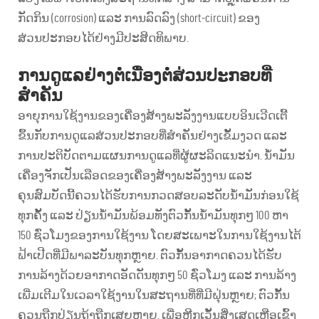
ກັດກິນ (corrosion) ແລະ ການລົດລົງ (short-circuit) ຂອງ
ສ່ວນປະກອບໄດ້ຢ່າງມີປະສິດທິພາບ.
ການດູແລຢ່າງຕໍ່ເນື່ອງຕໍ່ສ່ວນປະກອບທີ່
ສຳຄັນ
ອາຍຸການໃຊ້ງານຂອງເຄື່ອງສ້າງພະລັງງານແບບອິນເວີດເຕີ້
ຂຶ້ນກັບການດູແລສ່ວນປະກອບທີ່ສຳຄັນຢ່າງເຂັ້ມງວດ ແລະ
ການປະຕິບັດຕາມແຜນການດູແລທີ່ຜູ້ຜະລິດແນະນຳ. ນ້ຳມັນ
ເຄື່ອງຈັກເປັນເລືອດຂອງເຄື່ອງສ້າງພະລັງງານ ແລະ
ຄຸນສົມບັດນີ້ຄວນໄດ້ຮັບການກວດສອບລະດັບນ້ຳມັນກ່ອນໃຊ້
ທຸກຄັ້ງ ແລະ ປ່ຽນນ້ຳມັນພ້ອມທັງຕົວກັ້ນນ້ຳມັນທຸກໆ 100 ຫາ
150 ຊົ່ວໂມງຂອງການໃຊ້ງານ ໂດຍສະເພາະໃນການໃຊ້ງານໄຕ້
ຟ້າເປີດທີ່ມີພາລະບັນທຸກຫຼາຍ. ຕົວກັ້ນອາກາດຄວນໄດ້ຮັບ
ການລ້າງດ້ວຍອາກາດອັດດັນທຸກໆ 50 ຊົ່ວໂມງ ແລະ ການລ້າງ
ເພີ່ມເຕີມໃນເວລາໃຊ້ງານໃນສະຖານທີ່ທີ່ມີຝຸ່ນຫຼາຍ; ຕົວກັ້ນ
ຄວນຖືກປ່ຽນຖ້າຖືກເສຍຫາຍ. ເພື່ອຫຼີກເວັ້ນສິ່ງເສດເຫຼືອເຂົ້າ