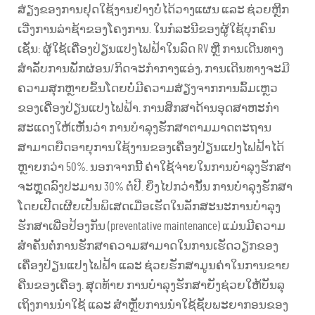
ສ່ຽງຂອງການຢຸດໃຊ້ງານຢ່າງບໍ່ໄດ້ວາງແຜນ ແລະ ຊ່ວຍຫຼີກ
ເວີ່ງການລ່າຊ້າຂອງໂຄງການ. ໃນກໍລະນີຂອງຜູ້ໃຊ້ບຸກຄົນ
ເຊັ່ນ: ຜູ້ໃຊ້ເຄື່ອງປ່ຽນແປງໄຟຟ້າໃນລົດ RV ຫຼື ການເດີນທາງ
ສຳລັບການພັກຜ່ອນ/ກິດຈະກຳກາງແອ່ງ, ການເດີນທາງຈະມີ
ຄວາມສຸກຫຼາຍຂຶ້ນໂດຍບໍ່ມີຄວາມສ່ຽງຈາກການລົ້ມເຫຼວ
ຂອງເຄື່ອງປ່ຽນແປງໄຟຟ້າ. ການສຶກສາດ້ານອຸດສາຫະກຳ
ສະແດງໃຫ້ເຫັນວ່າ ການບໍາລຸງຮັກສາຕາມມາດຕະຖານ
ສາມາດຍືດອາຍຸການໃຊ້ງານຂອງເຄື່ອງປ່ຽນແປງໄຟຟ້າໄດ້
ຫຼາຍກວ່າ 50%. ນອກຈາກນີ້ ຄ່າໃຊ້ຈ່າຍໃນການບໍາລຸງຮັກສາ
ຈະຫຼຸດລົງປະມານ 30% ຕໍ່ປີ. ຍິ່ງໄປກວ່ານັ້ນ ການບໍາລຸງຮັກສາ
ໂດຍເປີດເຜີຍເປັນພິເສດເມື່ອເຮັດໃນລັກສະນະການບໍາລຸງ
ຮັກສາເພື່ອປ້ອງກັນ (preventative maintenance) ແມ່ນມີຄວາມ
ສຳຄັນຕໍ່ການຮັກສາຄວາມສາມາດໃນການເຮັດວຽກຂອງ
ເຄື່ອງປ່ຽນແປງໄຟຟ້າ ແລະ ຊ່ວຍຮັກສາມູນຄ່າໃນການຂາຍ
ຄືນຂອງເຄື່ອງ. ສຸດທ້າຍ ການບໍາລຸງຮັກສາຍັງຊ່ວຍໃຫ້ບັນລຸ
ເຖິງການນຳໃຊ້ ແລະ ສຳຫຼັບການນຳໃຊ້ຊັບພະຍາກອນຂອງ