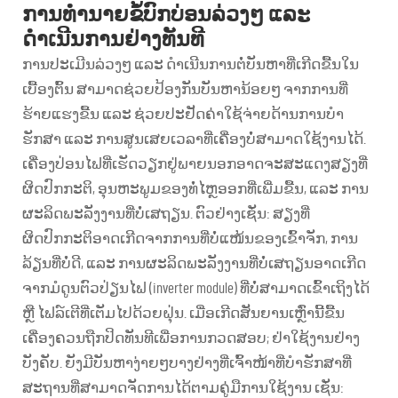
ການທຳນາຍຂໍ້ບົກບ່ອນລ່ວງໆ ແລະ
ດຳເນີນການຢ່າງທັນທີ
ການປະເມີນລ່ວງໆ ແລະ ດຳເນີນການຕໍ່ບັນຫາທີ່ເກີດຂື້ນໃນ
ເບື້ອງຕົ້ນ ສາມາດຊ່ວຍປ້ອງກັນບັນຫານ້ອຍໆ ຈາກການທີ່
ຮ້າຍແຮງຂື້ນ ແລະ ຊ່ວຍປະຢັດຄ່າໃຊ້ຈ່າຍດ້ານການບໍາ
ຮັກສາ ແລະ ການສູນເສຍເວລາທີ່ເຄື່ອງບໍ່ສາມາດໃຊ້ງານໄດ້.
ເຄື່ອງປ່ອນໄຟທີ່ເຮັດວຽກຢູ່ພາຍນອກອາດຈະສະແດງສຽງທີ່
ຜິດປົກກະຕິ, ອຸນຫະພູມຂອງທໍ່ໄຫຼອອກທີ່ເພີ່ມຂື້ນ, ແລະ ການ
ຜະລິດພະລັງງານທີ່ບໍ່ເສຖຽນ. ຕົວຢ່າງເຊັ່ນ: ສຽງທີ່
ຜິດປົກກະຕິອາດເກີດຈາກການທີ່ບໍ່ແໜ້ນຂອງເຂົ້າຈັກ, ການ
ລ້ຽນທີ່ບໍ່ດີ, ແລະ ການຜະລິດພະລັງງານທີ່ບໍ່ເສຖຽນອາດເກີດ
ຈາກມໍດູນຕົວປ່ຽນໄຟ (inverter module) ທີ່ບໍ່ສາມາດເຂົ້າເຖິງໄດ້
ຫຼື ໄຟລ໌ເຕີທີ່ເຕັມໄປດ້ວຍຝຸ່ນ. ເມື່ອເກີດສັນຍານເຫຼົ່ານີ້ຂື້ນ
ເຄື່ອງຄວນຖືກປິດທັນທີເພື່ອການກວດສອບ; ຢ່າໃຊ້ງານຢ່າງ
ບັງຄັບ. ຍັງມີບັນຫາງ່າຍໆບາງຢ່າງທີ່ເຈົ້າໜ້າທີ່ບໍາຮັກສາທີ່
ສະຖານທີ່ສາມາດຈັດການໄດ້ຕາມຄູ່ມືການໃຊ້ງານ ເຊັ່ນ: