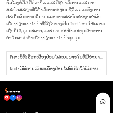
ຊົ່ວໂມງຕໍ່ມື້, 7 ມື້ຕໍ່ອາທິດ, ແລະ ມີສູນບໍລິການ ແລະ ການ
ສະໜັບສະໜູນທີ່ໃຫ້ບໍລິການຕະຫຼອດຊີວິດ, ລວມທັງການ
ປະເມີນຜົນການບໍລິການ ແລະ ການສະໜັບສະໜູນສຳລັບ
ເຄື່ອງປ່ຽນແປງໄຟຟ້າທີ່ໃຊ້ໄນທາງເປີດ. TorchPower ໃຫ້ຄວາມ
ເຊື່ອຖືໄດ້, ຄຸນນະພາບ, ແລະ ການສະໜັບສະໜູນດ້ານການ
ບໍາຮັກສາສຳລັບເຄື່ອງປ່ຽນແປງໄຟຟ້າທຸກຮຸ່ນ.
Prev :
ວິທີເລືອກເຄື່ອງປ່ອນໄຟແບບພາຍໃນທີ່ມີອຳນາດສູງສຳລັບເວັບໄຊທ໌ການກໍ່ສ້າງ
Next :
ວິທີການເລືອກເຄື່ອງປ່ອນໄຟທີ່ເຮັດໃຫ້ມີການຂາຍທີ່ປະສົບຜົນສຳເລັດສຳລັບຕົວແທນສາກົນ?