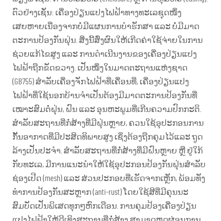
ຕົວຢ່າງເຊັ່ນ: ເຄື່ອງປ່ຽນແປງໄຟຟ້າທາງທະເລຊຸດໜຶ່ງ
ເສຍຫາຍເນື່ອງຈາກບໍ່ມີແຜນການບໍາຮັກສາ ແລະ ບໍ່ມີມາດ
ຕະການປ້ອງກັນຝຸ່ນ. ສິ່ງນີ້ສົ່ງຜົນໃຫ້ເກີດຄ່າໃຊ້ຈ່າຍໃນການ
ຊ່ວຍແກ້ໄຂສູງ ແລະ ການດຳເນີນງານຂອງເຄື່ອງປ່ຽນແປງ
ໄຟຟ້າຖືກຂັດຂວາງ. ເປັນໜຶ່ງໃນມາດຕະຖານແຫ່ງຊາດ
(GB755) ສຳລັບເຄື່ອງຈັກໄຟຟ້າທີ່ເຄື່ອນທີ່, ເຄື່ອງປ່ຽນແປງ
ໄຟຟ້າທີ່ໃຊ້ນອກບ້ານຈຳເປັນຕ້ອງມີມາດຕະການປ້ອງກັນທີ່
ເໝາະສົມຕໍ່ຝຸ່ນ, ຝົນ ແລະ ອຸນຫະພູມທີ່ເກີນຄວາມປົກກະຕິ.
ສຳລັບສະຖານທີ່ກໍ່ສ້າງທີ່ມີຝຸ່ນຫຼາຍ, ຄວນໃຊ້ອຸປະກອນການ
ກັ້ນອາກາດທີ່ມີປະສິດທິພາບສູງ ເຊິ່ງຕ້ອງຖືກຄຸມໄວ້ແລະ ຖູດ
ລ້າງເປັນປະຈຳ. ສຳລັບສະຖານທີ່ກໍ່ສ້າງທີ່ມີຝົນຫຼາຍ ຫຼື ຢູ່ໃກ້
ກັບທະເລ, ມີການແນະນຳໃຫ້ໃຊ້ອຸປະກອນປ້ອງກັນຝຸ່ນສຳລັບ
ຊ່ອງເປີດ (mesh) ແລະ ສ່ວນປະກອບທີ່ເຮັດຈາກເຫຼັກ, ພ້ອມທັງ
ທຳການປ້ອງກັນສະຫຼາກ (anti-rust) ໂດຍໃຊ້ສີທີ່ມີຄຸນນະ
ສົມບັດເປັນພິເສດທຸກໆຫົກເດືອນ. ການຄຸມປ້ອງເຄື່ອງປ່ຽນ
ແປງໄຟຟ້າໃຫ້ດີເທິງສະຖານທີ່ກໍ່ສ້າງ ສາມາດຫຼຸດຜ່ອນການ