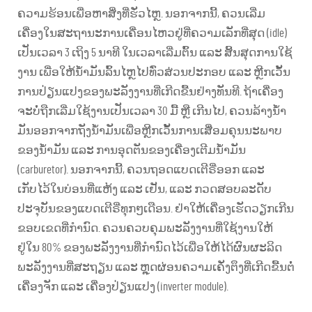
ຄວາມຮ້ອນເພື່ອຫາສິ່ງທີ່ຮັ່ວໄຫຼ. ນອກຈາກນີ້, ຄວນເລີ່ມ
ເຄື່ອງໃນສະຖານະການເຄື່ອນໄຫວຢູ່ທີ່ຄວາມເລັກທີ່ສຸດ (idle)
ເປັນເວລາ 3 ເຖິງ 5 ນາທີ ໃນເວລາເລີ່ມຕົ້ນ ແລະ ສິ້ນສຸດການໃຊ້
ງານ ເພື່ອໃຫ້ນ້ຳມັນລົ້ນໄຫຼໄປທົ່ວສ່ວນປະກອບ ແລະ ຫຼີກເວັ້ນ
ການປ່ຽນແປງຂອງພະລັງງານທີ່ເກີດຂື້ນຢ່າງທັນທີ. ຖ້າເຄື່ອງ
ຈະບໍ່ຖືກເລີ່ມໃຊ້ງານເປັນເວລາ 30 ມື້ ຫຼື ເກີນໄປ, ຄວນລ້າງນ້ຳ
ມັນອອກຈາກຖັງນ້ຳມັນເພື່ອຫຼີກເວັ້ນການເສື່ອມຄຸນນະພາບ
ຂອງນ້ຳມັນ ແລະ ການອຸດຕັນຂອງເຄື່ອງເຕີມນ້ຳມັນ
(carburetor). ນອກຈາກນີ້, ຄວນຖອດແບດເຕີຣີ່ອອກ ແລະ
ເກັບໄວ້ໃນບ່ອນທີ່ແຫ້ງ ແລະ ເຢັນ, ແລະ ກວດສອບລະດັບ
ປະຈຸບັນຂອງແບດເຕີຣີ່ທຸກໆເດືອນ. ຢ່າໃຫ້ເຄື່ອງເຮັດວຽກເກີນ
ຂອບເຂດທີ່ກຳນົດ. ຄວນຄວບຄຸມພະລັງງານທີ່ໃຊ້ງານໃຫ້
ຢູ່ໃນ 80% ຂອງພະລັງງານທີ່ກຳນົດໄວ້ເພື່ອໃຫ້ໄດ້ຜົນຜະລິດ
ພະລັງງານທີ່ສະຖຽນ ແລະ ຫຼຸດຜ່ອນຄວາມເຄັ່ງຕຶງທີ່ເກີດຂື້ນຕໍ່
ເຄື່ອງຈັກ ແລະ ເຄື່ອງປ່ຽນແປງ (inverter module).