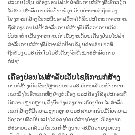
ສະເລ່ຍ (ເຊັ່ນ: ເຄື່ອງປ່ອນໄຟຟ້າສຳລັບການກໍ່ສ້າງທີ່ເຮັດວຽກ
ໄດ້ 98%) ສຳລັບການຕິດປ້າຍຂໍ້ມູນດ້ານອຳນາດທີ່ຖືກຕ້ອງ.
ໂຄງການກໍ່ສ້າງໃນທະວີບອາຟຣິກາໄດ້ຮັບປະໂຫຍດຈາກການ
ຊື້ເຄື່ອງປ່ອນໄຟຟ້າສຳລັບການກໍ່ສ້າງທີ່ມີອັດຕາການເກີດ
ບັນຫາຕ່ຳ ເນື່ອງຈາກການດຳເນີນງານດ້ວຍເຄື່ອງປ່ອນໄຟຟ້າ
ສຳລັບການກໍ່ສ້າງທີ່ມີການຕິດປ້າຍຂໍ້ມູນດ້ານອຳນາດທີ່
ຖືກຕ້ອງ ແລະ ເຕັກໂນໂລຢີເຄື່ອງຈັກທີ່ເໝາະສຳລັບການ
ກໍ່ສ້າງ.
ເຄື່ອງປ່ອນໄຟສຳລັບເວັບໄຊທ໌ການກໍ່ສ້າງ
ການກໍ່ສ້າງເກີດຂື້ນຢູ່ຫຼາຍບ່ອນ ແລະ ມີການເຄື່ອນຍ້າຍຈາກ
ເຂດໜຶ່ງໄປອີກເຂດໜຶ່ງຢ່າງຕໍ່ເນື່ອງ, ແລະ ຕ້ອງໃຊ້ອຸປະກອນທີ່
ມີຄວາມຫຼາກຫຼາຍ, ດັ່ງນັ້ນຈຶ່ງຕ້ອງການເຄື່ອງປ່ອນໄຟສຳລັບ
ເຂດກໍ່ສ້າງທີ່ມີຄວາມຫຼາກຫຼາຍ ແລະ ສາມາດຮັບມືກັບຄວາມ
ຕ້ອງການທີ່ເปลີ່ນແປງໄດ້ຂອງບ່ອນກໍ່ສ້າງຕ່າງໆ. ເນື່ອງຈາກ
ສະພາບແວດລ້ອມໃນເຂດກໍ່ສ້າງອາດຈະມີຄວາມຮຸນແຮງ