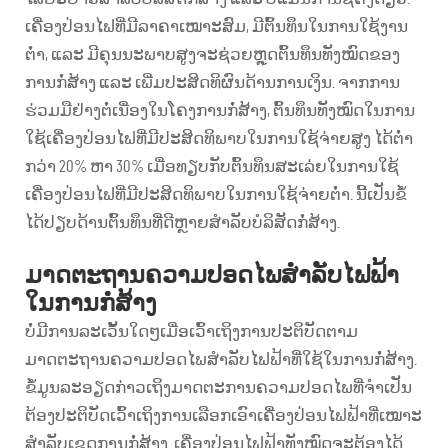
ເຄື່ອງປ່ອນໄຟທີ່ມີລາຄາເໝາະສົມ, ມີຕົ້ນທຶນໃນການໃຊ້ງານ
ຕ່ຳ, ແລະ ມີຄຸນນະພາບສູງຈະຊ່ວຍຫຼຸດຕົ້ນທຶນທັງໝົດຂອງ
ການກໍ່ສ້າງ ແລະ ເພີ່ມປະສິດທິຜົນດ້ານການເງິນ. ຈາກການ
ຮ່ວມມືຢ່າງຕໍ່ເນື່ອງໃນໂຄງການກໍ່ສ້າງ, ຕົ້ນທຶນທັງໝົດໃນການ
ໃຊ້ເຄື່ອງປ່ອນໄຟທີ່ມີປະສິດທິພາບໃນການໃຊ້ຈ່າຍສູງ ໄດ້ຕ່ຳ
ກວ່າ 20% ຫາ 30% ເມື່ອທຽບກັບຕົ້ນທຶນສະເລ່ຍໃນການໃຊ້
ເຄື່ອງປ່ອນໄຟທີ່ມີປະສິດທິພາບໃນການໃຊ້ຈ່າຍຕ່ຳ. ນີ້ເປັນຂໍ້
ໄດ້ປຽບດ້ານຕົ້ນທຶນທີ່ດີຫຼາຍສຳລັບບໍລິສັດກໍ່ສ້າງ.
ມາດຕະຖານຄວາມປອດໄພສຳລັບໄຟຟ້າ
ໃນການກໍ່ສ້າງ
ບໍ່ມີການລະເວັ້ນໃດໆເມື່ອເວົ້າເຖິງການປະຕິບັດຕາມ
ມາດຕະຖານຄວາມປອດໄພສຳລັບໄຟຟ້າທີ່ໃຊ້ໃນການກໍ່ສ້າງ.
ຂໍ້ມູນລະອຽດກ່າວເຖິງມາດຕະການຄວາມປອດໄພທີ່ຈຳເປັນ
ຕ້ອງປະຕິບັດເວົ້າເຖິງການເລືອກເອົາເຄື່ອງປ່ອນໄຟຟ້າທີ່ເໝາະ
ສຳລັບເຂດການກໍ່ສ້າງ. ເຄື່ອງປ່ອນໄຟຟ້າທັງໝົດຈະຕ້ອງໄດ້