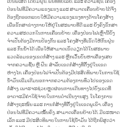
ເປັນພິເສດ ໂດຍມີຝຸ່ນ, ພື້ນທີ່ທີ່ບໍ່ເລີຍ, ແລະ ຄວາມຊື້ນ, ເຄື່ອງ
ປ່ອນໄຟທີ່ມີຄວາມແຂງແຮງ ແລະ ສາມາດເຄື່ອນຍ້າຍໄດ້ຈຶ່ງ
ຕ້ອງຖືກອອກແບບໃຫ້ມີຄວາມແຂງແຮງທາງດ້ານໂຄງສ້າງ
ເພື່ອຮັກສາຮ່າງກາຍໃຫ້ຢູ່ໃນສະພາບທີ່ດີ ແລະ ຍັງຄົງຮັກສາ
ຄວາມສະດວກໃນການເຄື່ອນຍ້າຍ. ເຄື່ອງປ່ອນໄຟເຫຼົ່ານີ້ຍັງ
ຈຳເປັນຕ້ອງມີການປ້ອງກັນ ແລະ ໂຄງສ້າງທີ່ເຮັດໃຫ້ກັນຝຸ່ນ
ແລະ ກັນນ້ຳໄດ້ ເພື່ອໃຫ້ສາມາດເຮັດວຽກໄດ້ໃນສະພາບ
ແວດລ້ອມຂອງເຂດກໍ່ສ້າງ ແລະ ຫຼີກເວັ້ນບັນຫາເຄື່ອງເສຍ
ຈາກຄວາມຊື້ນ ຫຼື ຝົນ. ສຳລັບເຂດກໍ່ສ້າງທີ່ຕັ້ງຢູ່ໃນເຂດ
ຫ່າງໄກ, ເຄື່ອງປ່ອນໄຟຈຳເປັນຕ້ອງມີປະສິດທິພາບໃນການໃຊ້
ນ້ຳມັນເພີ່ມເຕີມນອກຈາກຄວາມຕ້ອງການທົ່ວໄປຂອງເຂດ
ກໍ່ສ້າງ, ເພາະຈະຊ່ວຍຫຼຸດຜ່ອນການເດີນທາງໄປຍັງເຂດທີ່
ອາດຈະມີຄ່າໃຊ້ຈ່າຍໃນການດຳເນີນງານສູງ. ໃນໂຄງການ
ກໍ່ສ້າງຖະໜົນ ແລະ ການກໍ່ສ້າງທີ່ຕັ້ງຢູ່ໃນເຂດພູເຂົາ, ເຄື່ອງ
ປ່ອນໄຟທີ່ມີຄວາມໝັ້ນຄົງ, ສາມາດເຄື່ອນຍ້າຍໄດ້, ມີຂະໜາດ
ເລັກ ແລະ ມີປະສິດທິພາບໃນການໃຊ້ນ້ຳມັນ ໄດ້ຖືກພິສູດວ່າ