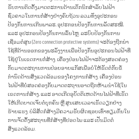
ຮັບການຕິດຕັ້ງມາດຕະການດ້ານເຕັກນິກສຳລັບໄຟຟ້າ
ຊົ່ວຄາວໃນການກໍ່ສ້າງຢ່າງຄົບຖ້ວນ ລວມທັງອຸປະກອນ
ປ້ອງກັນການເກີນພາລະ, ອຸປະກອນປ້ອງກັນການລັດສະໝີ,
ແລະ ອຸປະກອນປ້ອງກັນການລົ້ນໄຫຼ. ລະບົບປ້ອງກັນການ
ເຊື່ອມຕໍ່ສູນ (Zero connection protective systems) ຈະຕ້ອງຖືກນຳ
ໃຊ້ທີ່ດ້ານອອກຂອງພະລັງງານເພື່ອປ້ອງກັນອຸປະກອນໄຟຟ້າທີ່
ໃຊ້ຢູ່ໃນເຂດການກໍ່ສ້າງ. ເຄື່ອງປ່ອນໄຟຟ້າຈະຕ້ອງສອດຄ່ອງ
ກັບມາດຕະຖານການປ່ອຍອາຍແກັສເພື່ອບໍ່ໃຫ້ຂັດຕໍ່ກັບຂໍ້
ກຳນົດດ້ານສິ່ງແວດລ້ອມຂອງໂຄງການກໍ່ສ້າງ. ເຄື່ອງປ່ອນ
ໄຟຟ້າທີ່ບໍ່ສອດຄ່ອງກັບມາດຕະຖານອາດຖືກຫ້າມນຳໃຊ້ໃນ
ເຂດການກໍ່ສ້າງ, ແລະ ອາດເກີດອຸບັດຕິເຫດດ້ານໄຟຟ້າທີ່ເຮັດ
ໃຫ້ເກີດບາດເຈັບຕໍ່ບຸກຄົນ ຫຼື ສູນເສຍເວລາເຮັດວຽກຢ່າງ
ຮ້າຍແຮງ. ບໍລິສັດກໍ່ສ້າງມີຄວາມຮັບຜິດຊອບເທົ່າທຽມກັນໃນ
ການຈັດຕັ້ງສະຖານທີ່ກໍ່ສ້າງທີ່ປອດໄພ ແລະ ເປັນມິດຕໍ່
ສິ່ງແວດລ້ອມ.