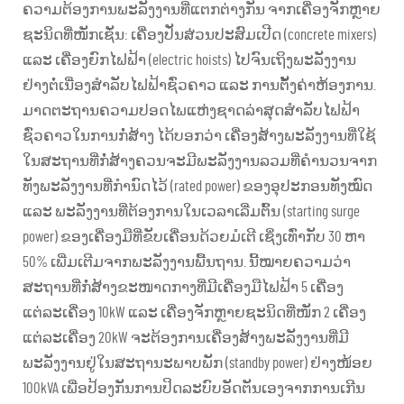
ຄວາມຕ້ອງການພະລັງງານທີ່ແຕກຕ່າງກັນ ຈາກເຄື່ອງຈັກຫຼາຍ
ຊະນິດທີ່ໜັກເຊັ່ນ: ເຄື່ອງປັ່ນສ່ວນປະສົມເປີດ (concrete mixers)
ແລະ ເຄື່ອງຍົກໄຟຟ້າ (electric hoists) ໄປຈົນເຖິງພະລັງງານ
ຢ່າງຕໍ່ເນື່ອງສຳລັບໄຟຟ້າຊົ່ວຄາວ ແລະ ການຕັ້ງຄ່າຫ້ອງການ.
ມາດຕະຖານຄວາມປອດໄພແຫ່ງຊາດລ່າສຸດສຳລັບໄຟຟ້າ
ຊົ່ວຄາວໃນການກໍ່ສ້າງ ໄດ້ບອກວ່າ ເຄື່ອງສ້າງພະລັງງານທີ່ໃຊ້
ໃນສະຖານທີ່ກໍ່ສ້າງຄວນຈະມີພະລັງງານລວມທີ່ຄຳນວນຈາກ
ທັງພະລັງງານທີ່ກຳນົດໄວ້ (rated power) ຂອງອຸປະກອນທັງໝົດ
ແລະ ພະລັງງານທີ່ຕ້ອງການໃນເວລາເລີ່ມຕົ້ນ (starting surge
power) ຂອງເຄື່ອງມືທີ່ຂັບເຄື່ອນດ້ວຍມໍເຕີ ເຊິ່ງເທົ່າກັບ 30 ຫາ
50% ເພີ່ມເຕີມຈາກພະລັງງານພື້ນຖານ. ນີ້ໝາຍຄວາມວ່າ
ສະຖານທີ່ກໍ່ສ້າງຂະໜາດກາງທີ່ມີເຄື່ອງມືໄຟຟ້າ 5 ເຄື່ອງ
ແຕ່ລະເຄື່ອງ 10kW ແລະ ເຄື່ອງຈັກຫຼາຍຊະນິດທີ່ໜັກ 2 ເຄື່ອງ
ແຕ່ລະເຄື່ອງ 20kW ຈະຕ້ອງການເຄື່ອງສ້າງພະລັງງານທີ່ມີ
ພະລັງງານຢູ່ໃນສະຖານະພາບພັກ (standby power) ຢ່າງໜ້ອຍ
100kVA ເພື່ອປ້ອງກັນການປິດລະບົບອັດຕັນເອງຈາກການເກີນ