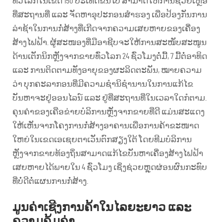
ທົ່ວໂລກໃນເຂດ 150 ປະເທດຂຶ້ນໄປ ສາມາດໃຫ້ການຊ່ວຍເຫຼືອ
ທີ່ສະຖານທີ່ ແລະ ຈັດຫາອຸປະກອນສຳຮອງ ເພື່ອປ້ອງກັນການ
ລ່າຊ້າໃນການກໍ່ສ້າງທີ່ເກີດຈາກຄວາມເສຍຫາຍຂອງເຄື່ອງ
ສ້າງໄຟຟ້າ. ຜູ້ສະໜອງທີ່ມືອາຊີບຈະໃຫ້ການສະໜັບສະໜູນ
ດ້ານເຕັກນິກຫຼັງຈາກຂາຍທົ່ວໂລກ 24 ຊົ່ວໂມງຕໍ່ມື້, 7 ມື້ຕໍ່ອາທິດ
ແລະ ການຕິດຕາມທັງອາຍຸຂອງຜະລິດຕະພັນ, ໝາຍຄວາມ
ວ່າ ບຸກຄະລາກອນທີ່ມີຄວາມຊຳນິຊຳນານໃນການແກ້ໄຂ
ບັນຫາຈະຢູ່ອອນໄລນ໌ ແລະ ຢູ່ທີ່ສະຖານທີ່ໃນເວລາໃດກໍຕາມ.
ຄຸນຄ່າຂອງເຄືອຂ່າຍບໍລິການຫຼັງຈາກຂາຍທີ່ດີ ແມ່ນສະແດງ
ໃຫ້ເຫັນຈາກໂຄງການກໍ່ສ້າງອາຄານເພື່ອການຄ້າຂະໜາດ
ໃຫຍ່ໃນເຂດເອເຊຍຕາເວັນຕົກສຽງໃຕ້ ໂດຍທີມບໍລິການ
ຫຼັງຈາກຂາຍທ້ອງຖິ່ນສາມາດແກ້ໄຂບັນຫາເຄື່ອງສ້າງໄຟຟ້າ
ເສຍຫາຍໄດ້ພາຍໃນ 4 ຊົ່ວໂມງ ເຊິ່ງຊ່ວຍຫຼຸດຜ່ອນຜົນກະທົບ
ທີ່ບໍ່ດີຕໍ່ແຜນການກໍ່ສ້າງ.
ມູນຄ່າເຊີງການຄ້າໃນໄລຍະຍາວ ແລະ
ຄວາມຄຸ້ມຄ່າ