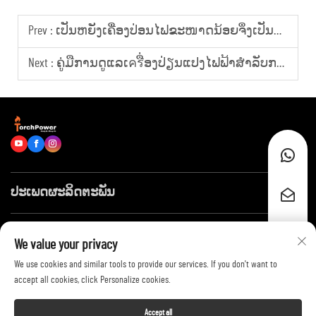
Prev :
ເປັນຫຍັງເຄື່ອງປ່ອນໄຟຂະໜາດນ້ອຍຈຶ່ງເປັນທາງເລືອກທີ່ເໝາະສົມສຳລັບການສະໜອງພະລັງງານຊົ່ວຄາວ?
Next :
ຄູ່ມືການດູແລເครື່ອງປ່ຽນແປງໄຟຟ້າສຳລັບການໃຊ້ງານໄຟຟ້າຢູ່ຕາມທີ່ເປີດ (outdoor) ໃນໄລຍະຍາວ
ປະເພດຜະລິດຕະພັນ
ລິ້ງໄວໆ
We value your privacy
We use cookies and similar tools to provide our services. If you don't want to
ຕິດຕໍ່ພວກເຮົາ
accept all cookies, click Personalize cookies.
Accept all