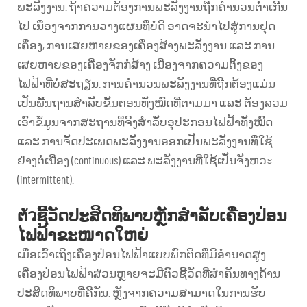
ພະລັງງານ. ຖ້າຄວາມຕ້ອງການພະລັງງານຖືກຄຳນວນຕ່ຳເກີນ
ໄປ ເນື່ອງຈາກການວາງແຜນທີ່ບໍ່ດີ ອາດຈະນຳໄປສູ່ການຢຸດ
ເຄື່ອງ, ການເສຍຫາຍຂອງເຄື່ອງສ້າງພະລັງງານ ແລະ ການ
ເສຍຫາຍຂອງເຄື່ອງຈັກກໍ່ສ້າງ ເນື່ອງຈາກຄວາມຕຶ້ງຂອງ
ໄຟຟ້າທີ່ບໍ່ສະຖຽນ. ການຄຳນວນພະລັງງານທີ່ຖືກຕ້ອງແມ່ນ
ເປັນພື້ນຖານສຳລັບຂັ້ນຕອນທັງໝົດທີ່ຕາມມາ ແລະ ຕ້ອງລວມ
ເອົາຂໍ້ມູນຈາກສະຖານທີ່ຈິງສຳລັບອຸປະກອນໄຟຟ້າທັງໝົດ
ແລະ ການຈັດປະເພດພະລັງງານອອກເປັນພະລັງງານທີ່ໃຊ້
ຢ່າງຕໍ່ເນື່ອງ (continuous) ແລະ ພະລັງງານທີ່ໃຊ້ເປັນຈັງຫວะ
(intermittent).
ຕัวຊີ້ວັດປະສິດທິພາບຫຼັກສຳລັບເຄື່ອງປ່ອນ
ໄຟຟ້າຂະໜາດໃຫຍ່
ເມື່ອເວົ້າເຖິງເຄື່ອງປ່ອນໄຟຟ້າແບບພົກຕິດທີ່ມີອຳນາດສູງ
ເຄື່ອງປ່ອນໄຟຟ້າສ່ວນຫຼາຍຈະມີຕົວຊີ້ວັດທີ່ສຳຄັນທາງດ້ານ
ປະສິດທິພາບທີ່ຄືກັນ. ຫຼັງຈາກຄວາມສາມາດໃນການຮັບ