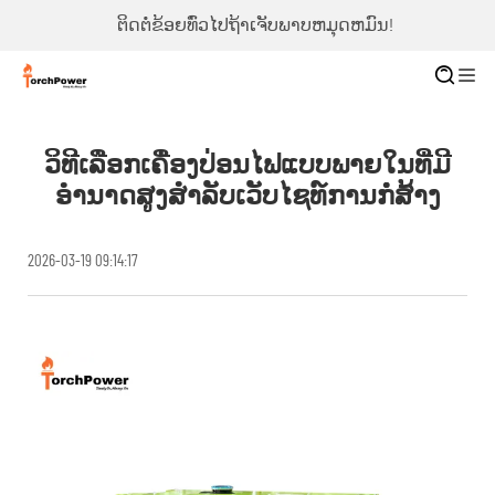
ຕິດຕໍ່ຂ້ອຍທົ່ວໄປຖ້າເຈັບພາບຫມຸດຫມົນ!
ວິທີເລືອກເຄື່ອງປ່ອນໄຟແບບພາຍໃນທີ່ມີ
ອຳນາດສູງສຳລັບເວັບໄຊທ໌ການກໍ່ສ້າງ
2026-03-19 09:14:17