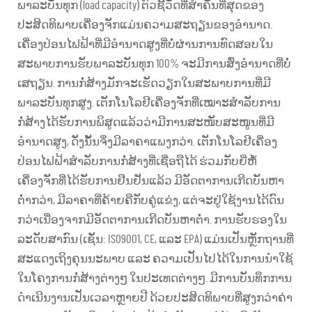
ພາລະບັນທຸກ (load capacity) ຕົວຊີ້ວັດທີ່ສຳຄັນທີ່ສຸດຂອງ
ປະສິດທິພາບເຄື່ອງຈັກແມ່ນຄວາມສະຖຽນຂອງອຳນາດ.
ເຄື່ອງປ່ອນໄຟຟ້າທີ່ມີອຳນາດສູງທີ່ບໍ່ຜ່ານການທົດສອບໃນ
ສະພາບການຮັບພາລະບັນທຸກ 100% ຈະມີການສົ່ງອຳນາດທີ່ບໍ່
ເສຖຽນ. ການກໍ່ສ້າງມັກຈະເຮັດວຽກໃນສະພາບການທີ່ມີ
ພາລະບັນທຸກສູງ. ເຕັກໂນໂລຢີເຄື່ອງຈັກທີ່ເໝາະສຳລັບການ
ກໍ່ສ້າງໄດ້ຮັບການພິສູດແລ້ວວ່າມີການສະໜັບສະໜູນທີ່ມີ
ອຳນາດສູງ, ດັ່ງນັ້ນຈຶ່ງມີລາຄາແພງກວ່າ. ເຕັກໂນໂລຢີເຄື່ອງ
ປ່ອນໄຟຟ້າສຳລັບການກໍ່ສ້າງທີ່ເຊື່ອຖືໄດ້ ຮ່ວມກັບຍີ່ຫໍ້
ເຄື່ອງຈັກທີ່ໄດ້ຮັບການຢືນຢັນແລ້ວ ມີອັດຕາການເກີດບັນຫາ
ຕ່ຳກວ່າ, ມີລາຄາທີ່ຄ້າຍຄືກັບຄູ່ແຂ່ງ, ແຕ່ຈະຢູ່ໃຊ້ງານໄດ້ດົນ
ກວ່າເນື່ອງຈາກມີອັດຕາການເກີດບັນຫາຕ່ຳ. ການຮັບຮອງໃນ
ລະດັບສາກົນ (ເຊັ່ນ: ISO9001, CE, ແລະ EPA) ແມ່ນເປັນຫຼັກຖານທີ່
ສະແດງເຖິງຄຸນນະພາບ ແລະ ຄວາມເປັນໄປໄດ້ໃນການນຳໃຊ້
ໃນໂຄງການກໍ່ສ້າງຕ່າງໆ ໃນປະເທດຕ່າງໆ. ມີການບັນທຶກການ
ດຳເນີນງານເປັນເວລາຫຼາຍປີ ດ້ວຍປະສິດທິພາບທີ່ສູງກວ່າຄ່າ