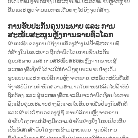
ເຮັດໃຫ້ທີມງານກໍ່ສ້າງໃນສະຖານທີ່ມີປະສິດທິພາບຫຼາກຫຼາຍ
ຂື້ນ ແລະ ຫຼຸດຈຳນວນການເດີນທາງໄປຍັງຈຸດກໍ່ສ້າງ.
ການຮັບປະກັນຄຸນນະພາບ ແລະ ການ
ສະໜັບສະໜູນຫຼັງການຂາຍທົ່ວໂລກ
ຜົນກະທົບຂອງການໃຊ້ງານເຄື່ອງສ້າງໄຟຟ້າທີ່ສະຖານທີ່
ກໍ່ສ້າງໃນໄລຍະຍາວ ຖືກກຳນົດໂດຍການຮັບປະກັນ
ຄຸນນະພາບ ແລະ ການສະໜັບສະໜູນຫຼັງຈາກຂາຍ; ຜູ້
ສະໜອງທີ່ເຊື່ອຖືໄດ້ຈະໃຫ້ຄຳມີ້ໆຄຸນນະພາບຢ່າງເຕັມ
ຮູບແບບ ແລະ ການບໍລິການຫຼັງຈາກຂາຍ. ຜະລິດຕະພັນທີ່ແທ້
ຈິງຈະບໍ່ມີການກຳນົດຄວາມສາມາດໃນການຜະລິດໄຟຟ້າທີ່ບໍ່
ຖືກຕ້ອງ, ແລະ ຜູ້ສະໜອງທີ່ເໝາະສົມຈະກຳນົດເງື່ອນໄຂການ
ຊົດເຊີຍຄຸນນະພາບຢ່າງຊັດເຈນໃນສັນຍາເພື່ອປ້ອງກັນສິດທິ
ແລະ ຜົນປະໂຫຍດຂອງຜູ້ຊື້. ການບໍລິການຫຼັງຈາກຂາຍ
ສຳລັບໂຄງການກໍ່ສ້າງມີຄວາມສຳຄັນຢ່າງຍິ່ງ ໂດຍເປີດເຜີຍ
ເປັນພິເສດສຳລັບໂຄງການຂ້າມຊາຍແດນ—ຈຸດບໍລິການ