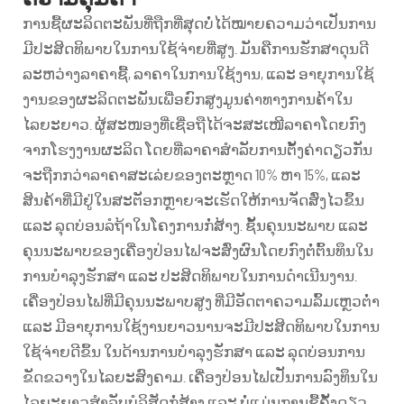
ການຊື້ຜະລິດຕະພັນທີ່ຖືກທີ່ສຸດບໍ່ໄດ້ໝາຍຄວາມວ່າເປັນການ
ມີປະສິດທິພາບໃນການໃຊ້ຈ່າຍທີ່ສູງ. ມັນຄືການຮັກສາດຸນດີ
ລະຫວ່າງລາຄາຊື້, ລາຄາໃນການໃຊ້ງານ, ແລະ ອາຍຸການໃຊ້
ງານຂອງຜະລິດຕະພັນເພື່ອຍົກສູງມູນຄ່າທາງການຄ້າໃນ
ໄລຍະຍາວ. ຜູ້ສະໜອງທີ່ເຊື່ອຖືໄດ້ຈະສະເໜີລາຄາໂດຍກົງ
ຈາກໂຮງງານຜະລິດ ໂດຍທີ່ລາຄາສຳລັບການຕັ້ງຄ່າດຽວກັນ
ຈະຖືກກວ່າລາຄາສະເລ່ຍຂອງຕະຫຼາດ 10% ຫາ 15%, ແລະ
ສິນຄ້າທີ່ມີຢູ່ໃນສະຕັອກຫຼາຍຈະເຮັດໃຫ້ການຈັດສົ່ງໄວຂຶ້ນ
ແລະ ລຸດບ່ອນລໍຖ້າໃນໂຄງການກໍ່ສ້າງ. ຊັ້ນຄຸນນະພາບ ແລະ
ຄຸນນະພາບຂອງເຄື່ອງປ່ອນໄຟຈະສົ່ງຜົນໂດຍກົງຕໍ່ຕົ້ນທຶນໃນ
ການບໍາລຸງຮັກສາ ແລະ ປະສິດທິພາບໃນການດຳເນີນງານ.
ເຄື່ອງປ່ອນໄຟທີ່ມີຄຸນນະພາບສູງ ທີ່ມີອັດຕາຄວາມລົ້ມເຫຼວຕ່ຳ
ແລະ ມີອາຍຸການໃຊ້ງານຍາວນານຈະມີປະສິດທິພາບໃນການ
ໃຊ້ຈ່າຍດີຂຶ້ນ ໃນດ້ານການບໍາລຸງຮັກສາ ແລະ ລຸດບ່ອນການ
ຂັດຂວາງໃນໄລຍະສົງຄາມ. ເຄື່ອງປ່ອນໄຟເປັນການລົງທຶນໃນ
ໄລຍະຍາວສຳລັບບໍລິສັດກໍ່ສ້າງ ແລະ ບໍ່ແມ່ນການຊື້ຄັ້ງດຽວ.