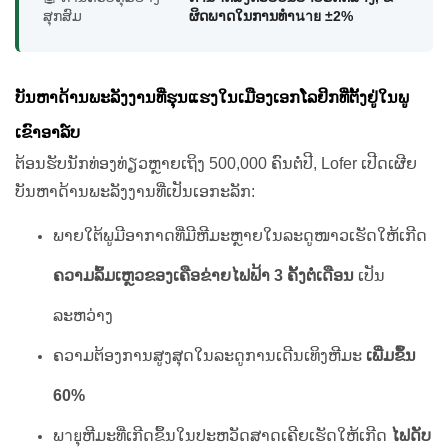
ສຸກສົມ
ຜິດພາດໃນການທຳนาย ±2%
ບັນຫາດ້ານພະລັງງານທີ່ຮຸນແຮງໃນເມືອງເອກໂລຢິກທີ່ຕັ້ງຢູ່ໃນພູ
ເຂົາອາລ໌ບ
ຕ້ອນຮັບນັກທ່ອງທ່ຽວຫຼາຍເຖິງ 500,000 ຄົນຕໍ່ປີ, Lofer ເປີດເຜີຍ
ບັນຫາດ້ານພະລັງງານທີ່ເປັນເອກະລັກ:
ພາຍໃຕ້ພູມີອາກາດທີ່ມີຫີມະຫຼາຍໃນລະດູໜາວເຮັດໃຫ້ເກີດ
ຄວາມລົ້ມເຫຼວຂອງເຄືອຂ່າຍໄຟຟ້າ 3 ຄັ້ງຕໍ່ເດືອນ
ເປັນ
ລະຫວ່າງ
ຄວາມຕ້ອງການສູງສຸດໃນລະດູການເດີນເທິງຫີມະ
ເພີ່ມຂຶ້ນ
60%
ພายຸຫີມະທີ່ເກີດຂຶ້ນໃນປະຫວັດສາດເຄີຍເຮັດໃຫ້ເກີດ
ໄຟດັບ