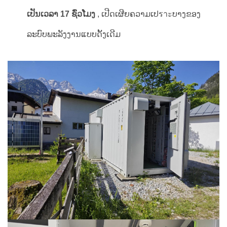
ເປັນເວລາ 17 ຊົ່ວໂມງ
, ເປີດເຜີຍຄວາມເປราะບາງຂອງ
ລະບົບພະລັງງານແບບດັ້ງເດີມ