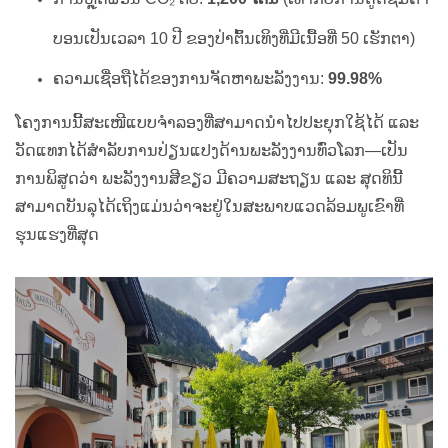
ບອນເປັນເວລາ 10 ປີ ຂອງປ່າຕົ້ນເທິງທີ່ມີເນື້ອທີ່ 50 ເຮັກຕາ)
ຄວາມເຊື່ອຖືໄດ້ຂອງການຈັດຫາພະລັງງານ:
99.98%
ໂຄງການນີ້ສະເໜີແບບຈຳລອງທີ່ສາມາດນຳໄປປະຍຸກໃຊ້ໄດ້ ແລະ
ວັດແທກໄດ້ສຳລັບການປ່ຽນແປງດ້ານພະລັງງານທົ່ວໂລກ—ເປັນ
ການພິສູດວ່າ ພະລັງງານສີຂຽວ ມີຄວາມສະຖຽນ ແລະ ສຸດທິນີ້
ສາມາດບັນລຸໄດ້ເຖິງແມ່ນວ່າຈະຢູ່ໃນສະພາບແວດລ້ອມພູເຂົາທີ່
ຮຸນແຮງທີ່ສຸດ