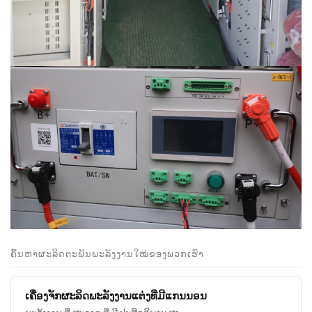
ຄົ້ນຫາຜະລິດຕະພັນພະລັງງານໃໝ່ຂອງພວກເຮົາ
ເຄື່ອງຈັກຜະລິດພະລັງງານແຕ່ງທີ່ມີແກນນອນ