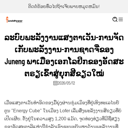
ຕິດຕໍ່ຂ້ອຍທົ່ວໄປຖ້າເຈັບພາບຫມຸດຫມົນ!
ລະບົບພະລັງງານແສງຕາເວັນ-ການຈັດ
ເກັບພະລັງງານ-ການຊາດຈີ່ຂອງ
Juneng ພາເມືອງເອກໂລຢິກຂອງອັດສະ
ຕຣຽເຂົ້າສູ່ຍຸກສີຂຽວໃໝ່
2026/05/12
ເມື່ອແສງຕາເວັນທຳອິດຂອງມື້ພຸ່ງຜ່ານກຸ່ມເມຶອງທີ່ຢູ່ເທິງທະເລໄຮຍ໌
ຕູນ "Energy Cube" ໃນເມືອງ Lofer ເລີ່ມສົ່ງພະລັງງານສີຂຽວທີ່ບໍ່
ເປີດເຜີຍ. ຕັ້ງຢູ່ໃນຄວາມສູງ 1,200 ແມັດ, ຈຸດທ່ອງທ່ຽວທີ່ມີຊື່ສຽງ
ຂອງອັດສະຕາລີແຫ່ງນີ້ກຳລັງເອົາຊະນະບັນຫາດ້ານພະລັງງານທີ່