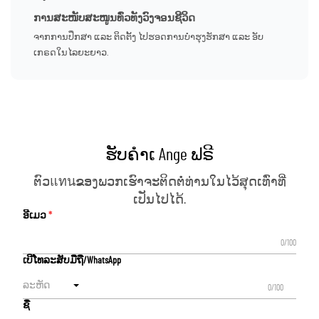
ການສະໜັບສະໜູນທົ່ວທັງວົງຈອນຊີວິດ
ຈາກການປຶກສາ ແລະ ຕິດຕັ້ງ ໄປຮອດການບໍາຮຸງຮັກສາ ແລະ ອັບ
ເກຣດໃນໄລຍະຍາວ.
ຮັບຄຳເ Ange ຟຣີ
ຕົວแทนຂອງພວກເຮົາຈະຕິດຕໍ່ທ່ານໃນໄວ້ສຸດເທົ່າທີ່
ເປັນໄປໄດ້.
ອີເມວ
0/100
ເບີໂທລະສັບມືຖື/WhatsApp
ລະຫັດ
0/100
ຊື່