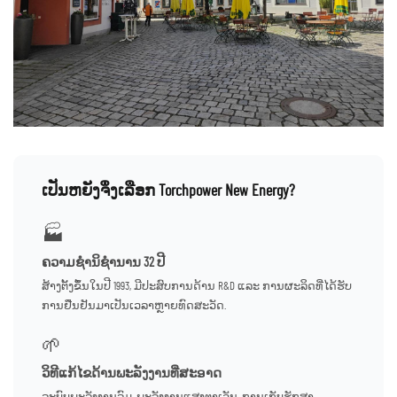
ເປັນຫຍັງຈຶ່ງເລືອກ Torchpower New Energy?
🏭
ຄວາມຊຳນິຊຳນານ 32 ປີ
ສ້າງຕັ້ງຂຶ້ນໃນປີ 1993, ມີປະສົບການດ້ານ R&D ແລະ ການຜະລິດທີ່ໄດ້ຮັບ
ການຢືນຢັນມາເປັນເວລາຫຼາຍທົດສະວັດ.
🌱
ວິທີແກ້ໄຂດ້ານພະລັງງານທີ່ສະອາດ