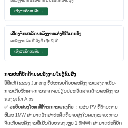
ພະລັງງານ ທີ່ ສະອາດ ທີ່ ມີ ປະສິດທິພາບ ສູງ
ເບິ່ງຜະລິດຕະພັນ →
ເຄື່ອງຈັກຜະລິດພະລັງງານແຕ່ງທີ່ມີແກນຕັ້ງ
ພະລັງງານ ລົມ ທີ່ ຄົງ ທີ່ ເຊື່ອ ຖື ໄດ້
ເບິ່ງຜະລິດຕະພັນ →
ການປະຕິວັດດ້ານພະລັງງານໃນຕູ້ຂົນສົ່ງ
ວິທີແກ້ໄຂຂອງ Juneng ທີ່ປະກອບດ້ວຍພະລັງງານແສງຕາເວັນ-
ການເກັບຮັກສາ-ການຊາດຈະປ່ຽນປະຫວັດສາດດ້ານພະລັງງານ
ຂອງພູເຂົາ Alps:
✅
ລະບົບສອງໂໝດທີ່ຕ້ານການແຂງຕົວ
：ແຜ່ນ PV ທີ່ຕ້ານການ
ຫີມະ 1MW ສາມາດຮັກສາປະສິດທິພາບສູງໃນລະດູໜາວ; ການ
ຈັດເກັບພະລັງງານທີ່ເຢັນດ້ວຍຂອງເຫຼວ 1.6MWh ສາມາດປະຕິບັດ