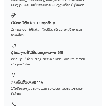
ລະບົບພະລັງງານລົມ, ພະລັງງານແສງຕາເວັນ, ການເກັບຮັກສາ
ພະລັງງານ ແລະ ລະບົບຮ່ວມສຳລັບພະລັງງານທີ່ຍືນຍົງທົ່ວໂລກ.
🌍
ບໍລິການໃຫ້ແກ່ 150 ປະເທດຂຶ້ນໄປ
ມີການສ่งອອກໄປທົ່ວໂລກ ໃນເອີຣົບ, ເອີເຊຍ, ອາຟຣິກາ ແລະ
ອາເມລິກາ.
🤝
ຄູ່ຮ່ວມງານທີ່ໄດ້ຮັບອະນຸຍາດຈາກ OEM
ຄູ່ຮ່ວມງານທີ່ໄດ້ຮັບອະນຸຍາດຈາກ Cummins, Volvo, Perkins ແລະ
ເຄື່ອງຈັກ Yuchai.
🏅
ການຮັບສັນຍານສากລ
ມີໃບຮັບຮອງຄຸນນະພາບ ແລະ ຄວາມປອດໄພລະຫວ່າງປະເທດ
ຄົບຖ້ວນ.
🔧