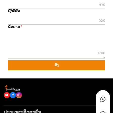
0/100
ຊື່ບໍລິສັດ
0/200
ຂໍ້ຄວາມ
0/1000
ສົ່ງ
ປະເພດຜະລິດຕະພັນ