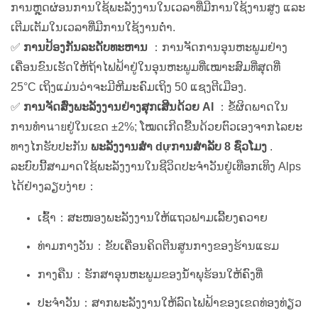
ການຫຼຸດຜ່ອນການໃຊ້ພະລັງງານໃນເວລາທີ່ມີການໃຊ້ງານສູງ ແລະ
ເຕີມເຕັມໃນເວລາທີ່ມີການໃຊ້ງານຕ່ຳ.
✅
ການປ້ອງກັນລະດັບທະຫານ
：ການຈັດການອຸນຫະພູມຢ່າງ
ເຄື່ອນຂົນເຮັດໃຫ້ຖ້າໄຟຟ້າຢູ່ໃນອຸນຫະພູມທີ່ເໝາະສົມທີ່ສຸດທີ່
25°C ເຖິງແມ່ນວ່າຈະມີຫີມະຄົມເຖິງ 50 ແຊງຕີເມືອງ.
✅
ການຈັດສົ່ງພະລັງງານຢ່າງສຸກເສີນດ້ວຍ AI
：ຂໍ້ຜິດພາດໃນ
ການທຳนายຢູ່ໃນເຂດ ±2%; ໂໝດເກີດຂື້ນດ້ວຍຕົວເອງຈາກໄລຍະ
ທາງໄກຮັບປະກັນ
ພະລັງງານສຳ dựການສຳລັບ 8 ຊົ່ວໂມງ
.
ລະບົບນີ້ສາມາດໃຊ້ພະລັງງານໃນຊີວິດປະຈຳວັນຢູ່ເທືອກເທິງ Alps
ໄດ້ຢ່າງລຽບງ່າຍ：
ເຊົ້າ：ສະໜອງພະລັງງານໃຫ້ແຖວຟາມເລີ້ຍງຄວາຍ
ທ່າມກາງວັນ：ຂັບເຄື່ອນຄິດຕີນສູນກາງຂອງຮ້ານແຮມ
ກາງຄືນ：ຮັກສາອຸນຫະພູມຂອງນ້ຳພຸຮ້ອນໃຫ້ຄົງທີ່
ປະຈຳວັນ：ສາກພະລັງງານໃຫ້ລົດໄຟຟ້າຂອງເຂດທ່ອງທ່ຽວ