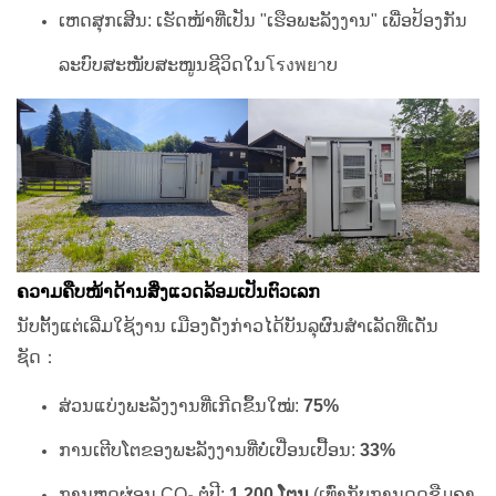
ເຫດສຸກເສີນ: ເຮັດໜ້າທີ່ເປັນ "ເຮືອພະລັງງານ" ເພື່ອປ້ອງກັນ
ລະບົບສະໜັບສະໜູນຊີວິດໃນโรงพยาບ
ຄວາມຄືບໜ້າດ້ານສິ່ງແວດລ້ອມເປັນຕົວເລກ
ນັບຕັ້ງແຕ່ເລີ່ມໃຊ້ງານ ເມືອງດັ່ງກ່າວໄດ້ບັນລຸຜົນສຳເລັດທີ່ເດັ່ນ
ຊັດ：
ສ່ວນແບ່ງພະລັງງານທີ່ເກີດຂຶ້ນໃໝ່:
75%
ການເຕີບໂຕຂອງພະລັງງານທີ່ບໍ່ເປື່ອນເປື້ອນ:
33%
ການຫຼຸດຜ່ອນ CO₂ ຕໍ່ປີ:
1,200 ໂຕນ
(ເທົ່າກັບການດູດຊືມຄາ