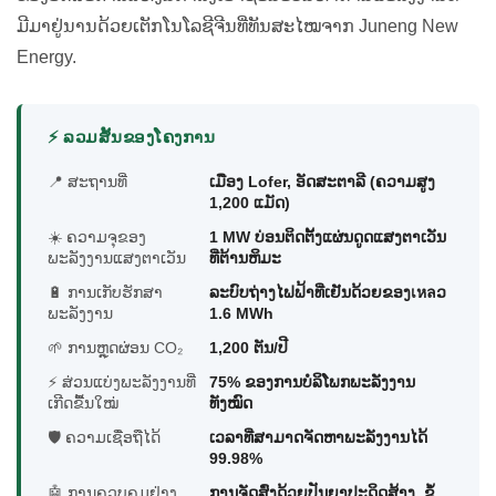
ມີມາຢູ່ນານດ້ວຍເຕັກໂນໂລຊີຈີນທີ່ທັນສະໄໝຈາກ Juneng New
Energy.
⚡ ລວມສັ້ນຂອງໂຄງການ
📍 ສະຖານທີ່
ເມືອງ Lofer, ອັດສະຕາລີ (ຄວາມສູງ
1,200 ແມັດ)
☀️ ຄວາມຈຸຂອງ
1 MW ບ່ອນຕິດຕັ້ງແຜ່ນດູດແສງຕາເວັນ
ພະລັງງານແສງຕາເວັນ
ທີ່ຕ້ານຫິມະ
🔋 ການເກັບຮັກສາ
ລະບົບຖ່າງໄຟຟ້າທີ່ເຢັນດ້ວຍຂອງเหลວ
ພະລັງງານ
1.6 MWh
🌱 ການຫຼຸດຜ່ອນ CO₂
1,200 ຕັນ/ປີ
⚡ ສ່ວນແບ່ງພະລັງງານທີ່
75% ຂອງການບໍລິໂພກພະລັງງານ
ເກີດຂື້ນໃໝ່
ທັງໝົດ
🛡️ ຄວາມເຊື່ອຖືໄດ້
ເວລາທີ່ສາມາດຈັດຫາພະລັງງານໄດ້
99.98%
🤖 ການຄວບຄຸມຢ່າງ
ການຈັດສົ່ງດ້ວຍປັນຍາປະດິດສ້າງ, ຂໍ້