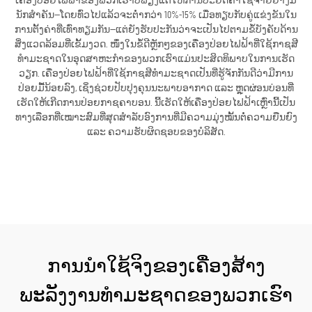
ເຄື່ອງປ່ອຍໄຟຟ້າຂອງພວກເຮົາບໍ່ພຽງແຕ່ໃຫ້ການປະຢັດຄ່າໃຊ້ຈ່າຍຢ່າງມີ
ນັກສຳຄັນ—ໂດຍທົ່ວໄປແລ້ວຈະຕ່ຳກວ່າ 10%-15% ເມື່ອທຽບກັບຄູ່ແຂ່ງຂັນໃນ
ການຕັ້ງຄ່າທີ່ເທົ່າທຽມກັນ—ແຕ່ຍັງຮັບປະກັນວ່າຈະເປັນໄປຕາມຂໍ້ບັງຄັບດ້ານ
ສິ່ງແວດລ້ອມທີ່ເຂັ້ມງວດ. ໜຶ່ງໃນຂໍ້ດີຫຼັກໆຂອງເຄື່ອງປ່ອຍໄຟຟ້າທີ່ໃຊ້ກາຊສີ
ທຳມະຊາດໃນອຸດສາຫະກຳຂອງພວກເຮົາແມ່ນປະສິດທິພາບໃນການເຮັດ
ວຽກ. ເຄື່ອງປ່ອຍໄຟຟ້າທີ່ໃຊ້ກາຊສີທຳມະຊາດເປັນທີ່ຮູ້ຈັກກັນດີວ່າມີການ
ປ່ອຍມື້ນ້ອຍລົງ, ເຊິ່ງຊ່ວຍປັບປຸງຄຸນນະພາບອາກາດ ແລະ ຫຼຸດຜ່ອນບ່ອນທີ່
ເຮັດໃຫ້ເກີດການປ່ອຍກາຊຄາບອນ. ນີ້ເຮັດໃຫ້ເຄື່ອງປ່ອຍໄຟຟ້າເຫຼົ່ານີ້ເປັນ
ທາງເລືອກທີ່ເໝາະສົມທີ່ສຸດສຳລັບອົງການທີ່ມີຄວາມມຸ່ງໝັ້ນຕໍ່ຄວາມຍືນຍົງ
ແລະ ຄວາມຮັບຜິດຊອບຂອງບໍລິສັດ.
ຮັບເອົາລາຄາ
ການນຳໃຊ້ຈິງຂອງເຄື່ອງສ້າງ
ພະລັງງານທຳມະຊາດຂອງພວກເຮົາ