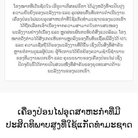
ໂຮງໝາກທີ່ເດັ່ນຊັດໃນ ເອີຣູບາເຕີສອຟຣິກາ ໄດ້ມຸ່ງຫວັງທີ່ຈະປັບປຸງ
ຄວາມຍືນຍົງຂອງພະລັງງານ ແລະ ລຸດຜ່ອນຕົ້ນທຶນການດຳເນີນງານ.
ເຄື່ອງປ່ອນໄຟແບບອຸດສາຫະກຳທີ່ໃຊ້ແກັດທຳມະຊາດຂອງພວກເຮົາ
ໄດ້ຖືກເລືອກເອົາເນື່ອງຈາກຄວາມສາມາດໃນການສະໜອງ
ພະລັງງານຢ່າງຕໍ່ເນື່ອງ ແລະ ຫຼຸດຜ່ອນຜົນກະທົບຕໍ່ສິ່ງແວດລ້ອມ. ໂຮງ
ໝາກດັ່ງກ່າວໄດ້ສັງເກດເຫັນການຫຼຸດລົງຂອງຕົ້ນທຶນເຊື້ອເພີລີ່ງໄດ້ 40%
ແລະ ຄວາມເຊື່ອຖືໄດ້ຂອງພະລັງງານທີ່ດີຂຶ້ນ ເຊິ່ງເປັນສິ່ງທີ່ສຳຄັນ
ຫຼາຍຕໍ່ການດູແລຜູ້ປ່ວຍ. ຜູ້ຈັດການໄດ້ຍົກຍ້ອງຄວາມຊຳນິຊຳນານ
ຂອງທີມງານພວກເຮົາ ແລະ ຄຸນນະພາບຂອງເຄື່ອງປ່ອນໄຟ ເຊິ່ງ
ປັດຈຸບັນນີ້ໄດ້ກາຍເປັນສ່ວນໜຶ່ງທີ່ສຳຄັນຂອງຍຸດທະສາດດ້ານ
ພະລັງງານຂອງພວກເຂົາ.
ເຄື່ອງປ່ອນໄຟອຸດສາຫະກຳທີ່ມີ
ປະສິດທິພາບສູງທີ່ໃຊ້ແກັດທຳມະຊາດ