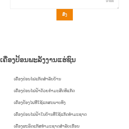
0/1000
ສົ່ງ
ເຄື່ອງປ້ອນພະລັງງານແຮ່ຊົນ
ເຄື່ອງປ່ອນໄຟແກັດສຳລັບບ້ານ
ເຄື່ອງປ່ອນໄຟຟ້າດ້ວຍກຳມະສິດທິແກັດ
ເຄື່ອງປ້ອງໄຟທີ່ໃຊ້ແກສະພາບທິງ
ເຄື່ອງປ່ອນໄຟຟ້າໃນບ້ານທີ່ໃຊ້ແກັດທຳມະຊາດ
ເຄື່ອງຜະລິດແກັສທໍາມະຊາດສໍາລັບເຮືອນ