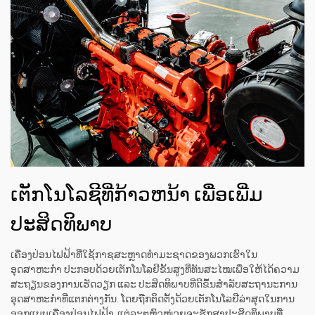
ເຕັກໂນໂລຊີທີ່ກ້າວຫນ້າ ເພື່ອເພີ່ມ
ປະສິດທິພາບ
ເຄື່ອງປ່ອນໄຟຟ້າທີ່ໃຊ້ກາຊສະຫຼາດທຳມະຊາດຂອງພວກເຮົາໃນ
ອຸດສາຫະກຳ ປະກອບດ້ວຍເຕັກໂນໂລຢີຂັ້ນສູງທີ່ທັນສະໄໝເພື່ອໃຫ້ໄດ້ຄວາມ
ສະຖຽນຂອງການເຮັດວຽກ ແລະ ປະສິດທິພາບທີ່ດີຂຶ້ນສຳລັບສະຖານະການ
ອຸດສາຫະກຳທີ່ແຕກຕ່າງກັນ. ໂດຍຖືກຕິດຕັ້ງດ້ວຍເຕັກໂນໂລຢີລ່າສຸດໃນການ
ອອກແບບເຄື່ອງປ່ອນໄຟຟ້າ, ແຕ່ລະໆຫົວໜ່ວຍຈະຮັກສາປະສິດທິພາບທີ່