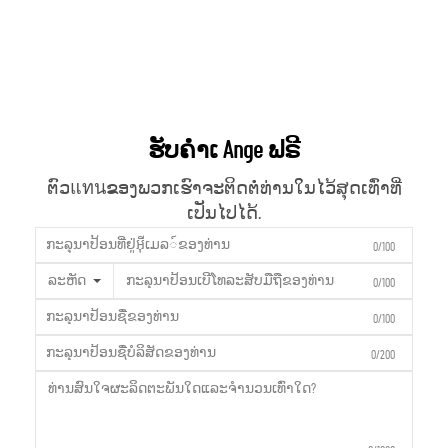
ຮັບຄຳເ Ange ຟຣີ
ຕົວแทนຂອງພວກເຮົາຈະຕິດຕໍ່ທ່ານໃນໄວ້ສຸດເທົ່າທີ່
ເປັນໄປໄດ້.
0/100
ລະຫັດ
0/100
0/100
0/200