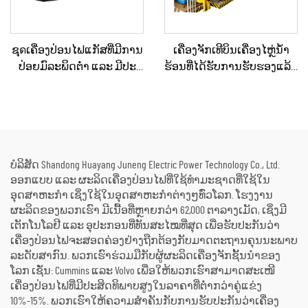
ຊุดເຄື່ອງປ່ອນໄຟແກັສທີ່ມີການ
ເຄື່ອງຈັກເທີບິນເຄື່ອງໄຫຼ່ນ້ຳ
ປ່ອຍມົລະພິດຕ່ຳ ແລະ ມີປະ
ຮ້ອນທີ່ໄດ້ຮັບການຮັບຮອງແລ້ວ
ສິດທິຜົນດ້ານຕົ້ນທຶນ 330KW
ແລະ ຖືກບຳລຸງຮັກສາໃໝ່ຢ່າງ
ແລະ 360KW ສຳລັບການນຳໃຊ້
ດີເລີດ ໃຊ້ແລ້ວ/ມືສອງ ຮວມທັງ
ໃນອຸດສາຫະກຳ ແລະ ການຄ້າ
ເຄື່ອງຕົ້ມນ້ຳຮ້ອນ ສຳລັບການ
ປ່ຽນພະລັງງານຄວາມຮ້ອນ
ເປັນພະລັງງານໄຟຟ້າ
ບໍລິສັດ Shandong Huayang Juneng Electric Power Technology Co., Ltd.
ອອກແບບ ແລະ ຜະລິດເຄື່ອງປ່ອນໄຟທີ່ໃຊ້ທຳມະຊາດທີ່ໃຊ້ໃນ
ອຸດສາຫະກຳ ເຊິ່ງໃຊ້ໃນອຸດສາຫະກຳຕ່າງໆທົ່ວໂລກ. ໂຮງງານ
ຜະລິດຂອງພວກເຮົາ ມີເນື້ອທີ່ຫຼາຍກວ່າ 62,000 ຕາລາງເມັດ, ເຊິ່ງມີ
ເຕັກໂນໂລຢີ ແລະ ອຸປະກອນທີ່ທັນສະໄໝທີ່ສຸດ ເພື່ອຮັບປະກັນວ່າ
ເຄື່ອງປ່ອນໄຟຈະສອດຄ່ອງຢ່າງຖືກຕ້ອງກັບມາດຕະຖານຄຸນນະພາບ
ລະດັບສາກົນ. ພວກເຮົາຮ່ວມມືກັບຜູ້ຜະລິດເຄື່ອງຈັກຊັ້ນນຳຂອງ
ໂລກ ເຊັ່ນ: Cummins ແລະ Volvo ເພື່ອໃຫ້ພວກເຮົາສາມາດສະເໜີ
ເຄື່ອງປ່ອນໄຟທີ່ມີປະສິດທິພາບສູງໃນລາຄາທີ່ຕ່ຳກວ່າຄູ່ແຂ່ງ
10%-15%. ພວກເຮົາໃຫ້ຄວາມສຳຄັນກັບການຮັບປະກັນວ່າເຄື່ອງ