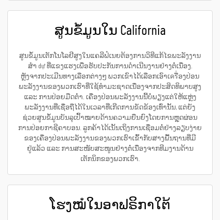
ສູນຂໍ້ມູນໃນ California
ສູນຂໍ້ມູນເຕັກໂນໂລຢີສູງໃນແຄລີຟໍເນຍຕ້ອງການວິທີແກ້ໄຂພະລັງງານ
ສຳ dự ທີ່ແຂງແຮງເພື່ອຮັບປະກັນການດຳເນີນງານຢ່າງຕໍ່ເນື່ອງ.
ຫຼັງຈາກປະເມີນທາງເລືອກຕ່າງໆ ພວກເຂົາໄດ້ເລືອກເອົາເครື່ອງປ່ອນ
ພະລັງງານຂອງພວກເຮົາທີ່ໃຊ້ທຳມະຊາດເນື່ອງຈາກປະສິດທິພາບສູງ
ແລະ ການປ່ອຍມືດຕ່ຳ. ເຄື່ອງປ່ອນພະລັງງານນີ້ບໍ່ພຽງແຕ່ໃຫ້ແຫຼ່ງ
ພະລັງງານທີ່ເຊື່ອຖືໄດ້ໃນເວລາທີ່ເກີດການຂັດຂ້ອງເທົ່ານັ້ນ, ແຕ່ຍັງ
ຊ່ວຍສູນຂໍ້ມູນບັນລຸເປົ້າໝາຍດ້ານຄວາມຍືນຍົງໂດຍການຫຼຸດຜ່ອນ
ການປ່ອຍກາຊີຄາບອນ. ລູກຄ້າໄດ້ເນັ້ນເຖິງການເຊື່ອມຕໍ່ຢ່າງລຽບງ່າຍ
ຂອງເຄື່ອງປ່ອນພະລັງງານຂອງພວກເຮົາເຂົ້າກັບສາງພື້ນຖານທີ່ມີ
ຢູ່ແລ້ວ ແລະ ການສະໜັບສະໜູນຢ່າງຕໍ່ເນື່ອງຈາກທີມງານດ້ານ
ເຕັກນິກຂອງພວກເຮົາ.
ໂຮງໝໍໃນອາຟຣິກາໃຕ້