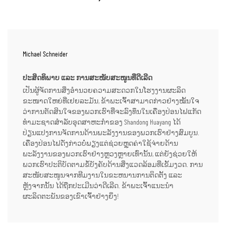
Michael Schneider
ປະສິດທິພາບ ແລະ ການສະໜັບສະໜູນທີ່ດີເລີດ
ເປັນຜູ້ຈັດການສິ່ງອຳນວຍຄວາມສະດວກໃນໂຮງງານຜະລິດ
ຂະໜາດໃຫຍ່ທີ່ເຢຍລະມັນ, ຂ້າພະເຈົ້າສາມາດກ່າວຢ່າງໝັ້ນໃຈ
ວ່າການຕັດສິນໃຈຂອງພວກເຮົາທີ່ຈະລົງທຶນໃນເຄື່ອງປ່ອນໄຟແກັດ
ທຳມະຊາດສຳລັບອຸດສາຫະກຳຂອງ Shandong Huayang ໄດ້
ປ່ຽນແປງການຈັດການດ້ານພະລັງງານຂອງພວກເຮົາຢ່າງສົມບູນ.
ເຄື່ອງປ່ອນໄຟດັ່ງກ່າວບໍ່ພຽງແຕ່ຊ່ວຍຫຼຸດຄ່າໃຊ້ຈ່າຍດ້ານ
ພະລັງງານຂອງພວກເຮົາຢ່າງຫຼວງຫຼາຍເທົ່ານັ້ນ, ແຕ່ຍັງຊ່ວຍໃຫ້
ພວກເຮົາປະຕິບັດຕາມຂໍ້ບັງຄັບດ້ານສິ່ງແວດລ້ອມທີ່ເຂັ້ມງວດ. ການ
ສະໜັບສະໜູນຈາກທີມງານໃນຂະຫນານການຕິດຕັ້ງ ແລະ
ຫຼັງຈາກນັ້ນ ໄດ້ຖືກປະເມີນວ່າດີເລີດ. ຂ້າພະເຈົ້າແນະນຳ
ຜະລິດຕະພັນຂອງເຂົາເຈົ້າຢ່າງຍິ່ງ!