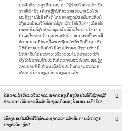
ປະສິດທິພາບສູງຂຶ້ນ ແລະ ຄ່າໃຊ້ຈ່າຍໃນການດຳເນີນ
ງານທີ່ຕ່ຳລົງ. ເຄື່ອງເຫຼົ່ານີ້ຖືກອອກແບບມາເພື່ອໃຫ້
ພະລັງງານທີ່ເຊື່ອຖືໄດ້ ໂດຍການຫຼຸດຜ່ອນຜົນກະທົບຕໍ່
ສິ່ງແວດລ້ອມໃຫ້ໜ້ອຍທີ່ສຸດ ເຮັດໃຫ້ເປັນທາງເລືອກທີ່
ເໝາະສົມທີ່ສຸດສຳລັບທຸລະກິດທີ່ມີເປົ້າໝາຍໃນການ
ບັນລຸເປົ້າໝາຍດ້ານຄວາມຍືນຍົງ. ນອກຈາກນີ້ ກາຊສີ
ທຳມະຊາດມັກຈະມີລາຄາຖືກກວ່ານ້ຳມັນດີເຊວ ເຮັດ
ໃຫ້ມີການປະຢັດຄ່າໃຊ້ຈ່າຍດ້ານພະລັງງານຢ່າງມີ
ນັກສຳລັບໄລຍະຍາວ. ເຄື່ອງປ່ອນໄຟຂອງພວກເຮົາ
ຍັງໄດ້ຮັບການຮັບປະກັນໂດຍການສະໜັບສະໜູນຫຼັງ
ການຂາຍທີ່ຄົບຖ້ວນ ເພື່ອຮັບປະກັນຄວາມສະດວກ
ສະບາຍໃຈຂອງລູກຄ້າຂອງພວກເຮົາ.
ຂ້ອຍຈະຮູ້ໄດ້ແນວໃດວ່າຂະໜາດຂອງເຄື່ອງປ່ອນໄຟທີ່ໃຊ້ກາຊສີ
ທຳມະຊາດທີ່ເໝາະສົມສຳລັບທຸລະກິດຂອງຂ້ອຍແມ່ນເທົ່າໃດ?
ເຄື່ອງປ່ອຍໄຟຟ້າທີ່ໃຊ້ທຳມະຊາດເໝາະສຳລັບການເຮັດວຽກ
ຢ່າງຕໍ່ເນື່ອງຫຼືບໍ?