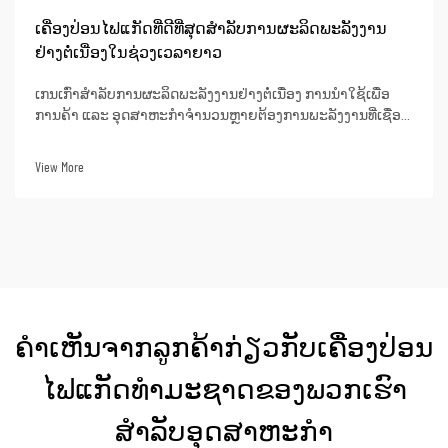
ເຄື່ອງປ່ອນໄຟແກັດທີ່ດີທີ່ສຸດສຳລັບການຜະລິດພະລັງງານ
ຢ່າງຕໍ່ເນື່ອງໃນຊ່ວງເວລາຍາວ
ເກນເກົ່າສຳລັບການຜະລິດພະລັງງານຢ່າງຕໍ່ເນື່ອງ ການນຳໃຊ້ເພື່ອ
ການຄ້າ ແລະ ອຸດສາຫະກຳຈຳນວນຫຼາຍຕ້ອງການພະລັງງານທີ່ເຊື່ອຖື
ໄດ້ຢ່າງບໍ່ຂັດຈັງເປັນເວລາຮ້ອຍໆຊົ່ວໂມງ. ຕົວຢ່າງຂອງສະຖານະການ
ດັ່ງກ່າວແມ່ນ: ສະຖານທີ່ກໍ່ສ້າງທີ່ຫ່າງໄກ, ສູນຂໍ້ມູນ, ...
View More
ຄຳເຫັນຈາກລູກຄ້າກ່ຽວກັບເຄື່ອງປ່ອນ
ໄຟແກັດທຳມະຊາດຂອງພວກເຮົາ
ສຳລັບອຸດສາຫະກຳ