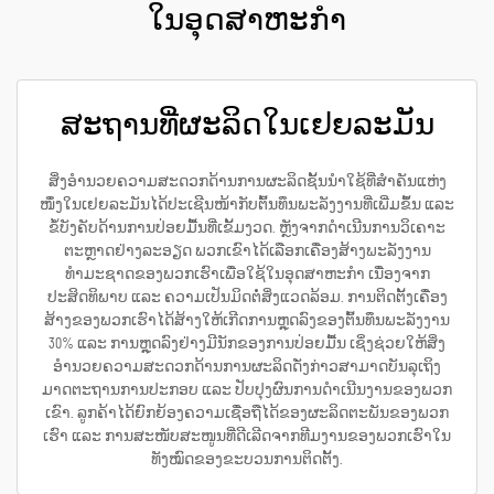
ໃນອຸດສາຫະກຳ
ສະຖານທີ່ຜະລິດໃນເຢຍລະມັນ
ສິ່ງອຳນວຍຄວາມສະດວກດ້ານການຜະລິດຊັ້ນນຳໃຊ້ທີ່ສຳຄັນແຫ່ງ
ໜຶ່ງໃນເຢຍລະມັນໄດ້ປະເຊີນໜ້າກັບຕົ້ນທຶນພະລັງງານທີ່ເພີ່ມຂຶ້ນ ແລະ
ຂໍ້ບັງຄັບດ້ານການປ່ອຍມື້ນທີ່ເຂັ້ມງວດ. ຫຼັງຈາກດຳເນີນການວິເຄາະ
ຕະຫຼາດຢ່າງລະອຽດ ພວກເຂົາໄດ້ເລືອກເຄື່ອງສ້າງພະລັງງານ
ທຳມະຊາດຂອງພວກເຮົາເພື່ອໃຊ້ໃນອຸດສາຫະກຳ ເນື່ອງຈາກ
ປະສິດທິພາບ ແລະ ຄວາມເປັນມິດຕໍ່ສິ່ງແວດລ້ອມ. ການຕິດຕັ້ງເຄື່ອງ
ສ້າງຂອງພວກເຮົາໄດ້ສ້າງໃຫ້ເກີດການຫຼຸດລົງຂອງຕົ້ນທຶນພະລັງງານ
30% ແລະ ການຫຼຸດລົງຢ່າງມີນັກຂອງການປ່ອຍມື້ນ ເຊິ່ງຊ່ວຍໃຫ້ສິ່ງ
ອຳນວຍຄວາມສະດວກດ້ານການຜະລິດດັ່ງກ່າວສາມາດບັນລຸເຖິງ
ມາດຕະຖານການປະກອບ ແລະ ປັບປຸງຜົນການດຳເນີນງານຂອງພວກ
ເຂົາ. ລູກຄ້າໄດ້ຍົກຍ້ອງຄວາມເຊື່ອຖືໄດ້ຂອງຜະລິດຕະພັນຂອງພວກ
ເຮົາ ແລະ ການສະໜັບສະໜູນທີ່ດີເລີດຈາກທີມງານຂອງພວກເຮົາໃນ
ທັງໝົດຂອງຂະບວນການຕິດຕັ້ງ.