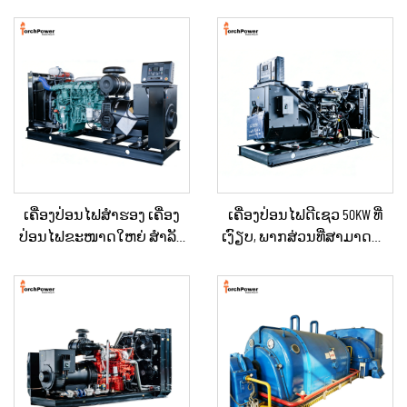
ເຄື່ອງປ່ອນໄຟສຳຮອງ ເຄື່ອງ
ເຄື່ອງປ່ອນໄຟດີເຊວ 50KW ທີ່
ປ່ອນໄຟຂະໜາດໃຫຍ່ ສຳລັບ
ເງົຽບ, ພາກສ່ວນທີ່ສາມາດນຳ
ເຂດທີ່ຢູ່ອາໄສ ແລະ ສະຖານທີ່
ໄປໃຊ້ໄດ້, ກັນຝົນ ສຳລັບການ
ກໍ່ສ້າງ
ກໍ່ສ້າງພາຍນອກ ແລະ ການ
ຈັດຕັ້ງສຳລັບເຫດສຸກເສີນ