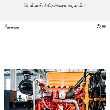
ຕິດຕໍ່ຂ້ອຍທົ່ວໄປຖ້າເຈັບພາບຫມຸດຫມົນ!