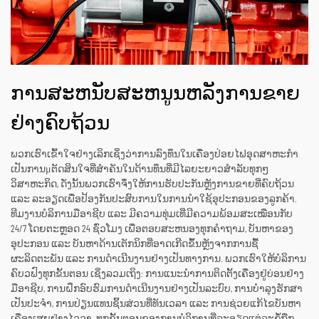
ການສະຫນັບສະຫນູນຫລັງການຂາຍ
ຢ່າງຄົບຖ້ວນ
ພວກເຮົາເຂົ້າໃຈຢ່າງເລິກເຊິ່ງວ່າການລົງທຶນໃນເຄື່ອງປ່ອຍໄຟອຸດສາຫະກຳ
ເປັນການμຕັດສິນໃຈທີ່ສຳຄັນໃນດ້ານທຶນທີ່ມີໄລຍະຍາວສຳລັບທຸກໆ
ວິສາຫະກິດ, ດັ່ງນັ້ນພວກເຮົາຈຶ່ງໃຫ້ການຮັບປະກັນຫຼັງການຂາຍທີ່ຄົບຖ້ວນ
ແລະ ລະອຽດເພື່ອປ້ອງກັນປະສົບການໃນການນຳໃຊ້ອຸປະກອນຂອງລູກຄ້າ.
ທີມງານບໍລິການມືອາຊີບ ແລະ ມີຄວາມທຸ່ມເທີ່ມີຄວາມພ້ອມສະເໝືອນກັບ
24/7 ໂດຍຕະຫຼອດ 24 ຊົ່ວໂມງ ເພື່ອຕອບສະຫນອງທຸກຄຳຖາມ, ບັນຫາຂອງ
ອຸປະກອນ ແລະ ບັນຫາດ້ານເຕັກນິກທີ່ອາດເກີດຂຶ້ນຫຼັງຈາກການຊື້
ຜະລິດຕະພັນ ແລະ ການດຳເນີນງານຢ່າງເປັນທາງການ. ພວກເຮົາໃຫ້ບໍລິການ
ຄົບວຟົງທຸກຂັ້ນຕອນ ເຊິ່ງລວມເຖິງ: ການແນະນຳການຕິດຕັ້ງເຄື່ອງຢູ່ບ່ອນຢ່າງ
ມືອາຊີບ, ການຝຶກອົບຮົມການດຳເນີນງານຢ່າງເປັນລະບົບ, ການບຳລຸງຮັກສາ
ເປັນປະຈຳ, ການປ່ຽນແທນຊິ້ນສ່ວນທີ່ທັນເວລາ ແລະ ການຊ່ວຍແກ້ໄຂບັນຫາ