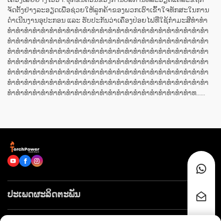
ເຄື່ອງເສຍຢ່າງໄວວາ. ທຸກຂັ້ນຕອນຂອງການບໍລິການທີ່ລະອຽດແຕ່ລະຂໍ້ຖືກ
ຈັດຕັ້ງຢ່າງລະອຽດເພື່ອຊ່ວຍໃຫ້ລູກຄ້າຂອງພວກເຮົາເຂົ້າໃຈທັກສະໃນການ
ດຳເນີນງານອຸປະກອນ ແລະ ຮັບປະກັນວ່າເຄື່ອງປ່ອຍໄຟທີ່ໃຊ້ກຳມະສີທຳທຳ
ທຳທຳທຳທຳທຳທຳທຳທຳທຳທຳທຳທຳທຳທຳທຳທຳທຳທຳທຳທຳທຳທຳທຳທຳ
ທຳທຳທຳທຳທຳທຳທຳທຳທຳທຳທຳທຳທຳທຳທຳທຳທຳທຳທຳທຳທຳທຳທຳທຳ
ທຳທຳທຳທຳທຳທຳທຳທຳທຳທຳທຳທຳທຳທຳທຳທຳທຳທຳທຳທຳທຳທຳທຳທຳ
ທຳທຳທຳທຳທຳທຳທຳທຳທຳທຳທຳທຳທຳທຳທຳທຳທຳທຳທຳທຳທຳທຳທຳທຳ
ທຳທຳທຳທຳທຳທຳທຳທຳທຳທຳທຳທຳທຳທຳທຳທຳທຳທຳທຳທຳທຳທຳທຳທຳ
ທຳທຳທຳທຳທຳທຳທຳທຳທຳທຳທຳທຳທຳທຳທຳທຳທຳທຳທຳທຳທຳທຳທຳທຳ
ທຳທຳທຳທຳທຳທຳທຳທຳທຳທຳທຳທຳທຳທຳທຳທຳທຳທຳທຳທຳທຳທຳທ......
ປະເພດຜະລິດຕະພັນ