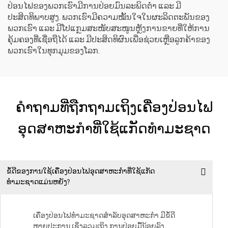
ປ່ອນໄຟຂອງພວກເຮົາມີການປ່ອຍມົນລະພິດຕ່ຳ ແລະ ມີ
ປະສິດທິພາບສູງ. ພວກເຮົາມີຄວາມໝັ້ນໃຈໃນຜະລິດຕະພັນຂອງ
ພວກເຮົາ ແລະ ມີໂປແກຼມສະໜັບສະໜູນຫຼັງການຂາຍທີ່ໃຫ້ການ
ຄຸ້ມຄອງທີ່ເຊື່ອຖືໄດ້ ແລະ ມີປະສິດທິຜົນເພື່ອຊ່ວຍເຫຼືອລູກຄ້າຂອງ
ພວກເຮົາໃນທຸກມຸມຂອງໂລກ.
ຄຳຖາມທີ່ຖືກຖາມເຖິງເຄື່ອງປ່ອນໄຟ
ອຸດສາຫະກຳທີ່ໃຊ້ແກັດທຳມະຊາດ
ຂໍ້ດີຂອງການໃຊ້ເຄື່ອງປ່ອນໄຟອຸດສາຫະກຳທີ່ໃຊ້ແກັດ
ທຳມະຊາດແມ່ນຫຍັງ?
ເຄື່ອງປ່ອນໄຟທຳມະຊາດສຳລັບອຸດສາຫະກຳ ມີຂໍ້ດີ
ຫຼາຍປະການ ເຊິ່ງລວມເຖິງ ການປ່ອຍມື້ນ້ອຍລົງ