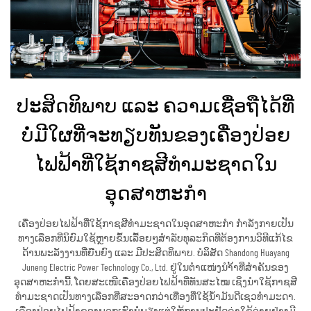
ປະສິດທິພາບ ແລະ ຄວາມເຊື່ອຖືໄດ້ທີ່
ບໍ່ມີໃຜທີ່ຈະທຽບທັນຂອງເຄື່ອງປ່ອຍ
ໄຟຟ້າທີ່ໃຊ້ກາຊສີທຳມະຊາດໃນ
ອຸດສາຫະກຳ
ເຄື່ອງປ່ອຍໄຟຟ້າທີ່ໃຊ້ກາຊສີທຳມະຊາດໃນອຸດສາຫະກຳ ກຳລັງກາຍເປັນ
ທາງເລືອກທີ່ນິຍົມໃຊ້ຫຼາຍຂຶ້ນເລື້ອຍໆສຳລັບທຸລະກິດທີ່ຕ້ອງການວິທີແກ້ໄຂ
ດ້ານພະລັງງານທີ່ຍືນຍົງ ແລະ ມີປະສິດທິພາບ. ບໍລິສັດ Shandong Huayang
Juneng Electric Power Technology Co., Ltd. ຢູ່ໃນຕຳແໜ່ງນຳ້້າທີ່ສຳຄັນຂອງ
ອຸດສາຫະກຳນີ້, ໂດຍສະເໜີເຄື່ອງປ່ອຍໄຟຟ້າທີ່ທັນສະໄໝ ເຊິ່ງນຳໃຊ້ກາຊສີ
ທຳມະຊາດເປັນທາງເລືອກທີ່ສະອາດກວ່າເທື່ອງທີ່ໃຊ້ນ້ຳມັນດີເຊວທຳມະດາ.