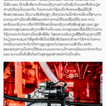
ດີເລີດ ແລະ ມີປະສິດທິພາບດ້ານພະລັງງານຢ່າງເດັ່ນຊັດໃນເວລາທີ່ເຮັດວຽກ
ຢ່າງຕໍ່ເນື່ອງເປັນເວລາດົນ. ໂດຍການນຳໃຊ້ລະບົບຈັດການເຊື້ອເພີລິງທີ່
ທັນສະໄໝ ແລະ ມີຄວາມຖືກຕ້ອງສູງ, ເຄື່ອງປ່ອນໄຟຟ້າອັດຈະລິຍະນີ້ສາມາດ
ຄວບຄຸມຢ່າງມີປະສິດທິຜົນລະຫວ່າງການບໍລິໂພກເຊື້ອເພີລິງ ແລະ ການ
ຜະລິດພະລັງງານ, ເພື່ອໃຫ້ໄດ້ຜົນຜະລິດພະລັງງານທັງໝົດສູງສຸດ ແລະ ຫຼຸດ
ຜ່ອນການສູນເສຍພະລັງງານທີ່ບໍ່ຈຳເປັນ ແລະ ການສູນເສຍເຊື້ອເພີລິງໃນການ
ໃຊ້ງານປະຈຳວັນຢ່າງມີປະສິດທິຜົນ. ໂໝດການເຮັດວຽກທີ່ຖືກປັບປຸງຢ່າງດີນີ້
ບໍ່ພຽງແຕ່ຈະຊ່ວຍໃຫ້ລູກຄ້າທີ່ເປັນບໍລິສັດທົ່ວໂລກປະຢັດຄ່າໃຊ້ຈ່າຍໃນການ
ດຳເນີນງານປະຈຳວັນໄດ້ຢ່າງຫຼວງຫຼາຍໃນໄລຍະຍາວເທົ່ານັ້ນ, ແຕ່ຍັງ
ສອດຄ່ອງຢ່າງເປັນຢ່າງດີກັບຄວາມພະຍາຍາມດ້ານການພັฒະນາຕ່ຳກາໂບນ
ແລະ ຄວາມຍືນຍົງທົ່ວໂລກໃນທຸກໆອຸດສາຫະກຳໃນປັດຈຸບັນ.