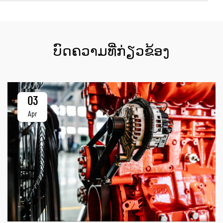
ບົດຄວາມທີ່ກ່ຽວຂ້ອງ
03
Apr