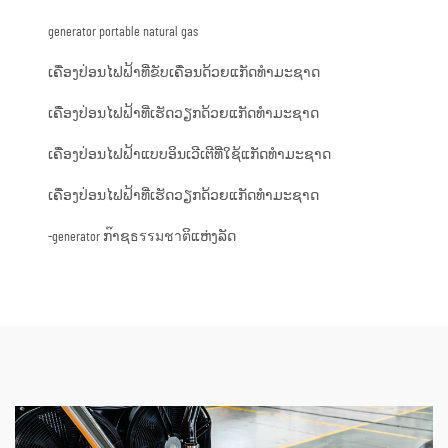
generator portable natural gas
ເຄື່ອງປ່ອນໄຟຟ້າທີ່ຂັບເຄື່ອນດ້ວຍແກັດທຳມະຊາດ
ເຄື່ອງປ່ອນໄຟຟ້າທີ່ເຮັດວຽກດ້ວຍແກັດທຳມະຊາດ
ເຄື່ອງປ່ອນໄຟຟ້າແບບອິນເວີເຕີທີ່ໃຊ້ແກັດທຳມະຊາດ
ເຄື່ອງປ່ອນໄຟຟ້າທີ່ເຮັດວຽກດ້ວຍແກັດທຳມະຊາດ
-generator ກ๊າຊธรรมชาตິແຫ່ງລັດ