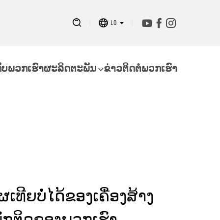
LO
ກັບພວກເຮົາ
ຜະລິດຕະພັນ
ຂ່າວ
ຕິດຕໍ່ພວກເຮົາ
ຜເທີຍບໍ່ໄດ້ຂອງເຄື່ອງສ້າງ