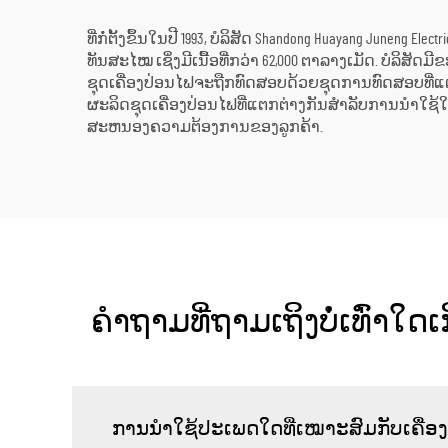
ທີ່ກໍ່ຕັ້ງຂຶ້ນໃນປີ 1993, ບໍລິສັດ Shandong Huayang Junen
ທັນສະໄໝ ເຊິ່ງມີເນື້ອທີ່ກວ່າ 62,000 ຕາລາງເມັດ. ບໍລ
ຊຸດເຄື່ອງປ່ອນໄຟຈະຖືກທົດສອບດ້ວຍຊຸດການທົດສອບທີ່ແຕກຕ່າ
ຜະລິດຊຸດເຄື່ອງປ່ອນໄຟທີ່ແຕກຕ່າງກັນສຳລັບການນຳໃຊ້ໃ
ສະຫນອງຄວາມຕ້ອງການຂອງລູກຄ້າ.
ຄຳຖາມທີ່ຖາມເຖິງບໍ່ເທົ່າໃ
ການນຳໃຊ້ປະເພດໃດທີ່ເໝາະສົມກັບເຄື່ອງ