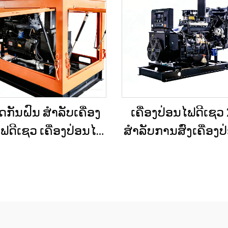
ດກັນຝົນ ສຳລັບເຄື່ອງ
ເຄື່ອງປ່ອນໄຟດີເຊວ
ຟດີເຊວ ເຄື່ອງປ່ອນໄຟ
ສຳລັບການສົ່ງເຄື່ອງ
າດນ້ອຍ ສຳລັບການ
ສຳຮອງໃນເວລາເກີ
່ສ້າງນອກບ້ານ ແລະ
ສຸກເສິນ ສຳລັບບ້ານ
ງານວິສະວະກຳເມືອງ
ແຜນການຜະລິດຂ
ນ້ອຍ