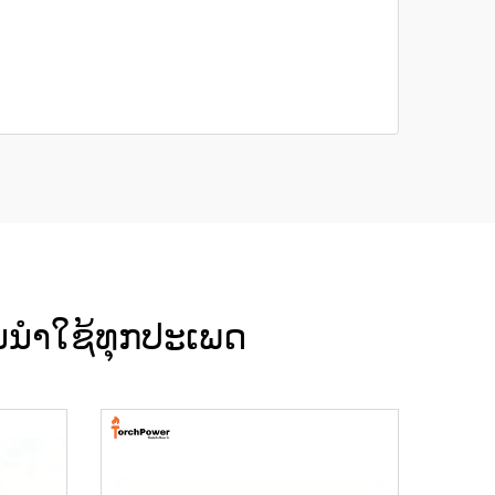
ານນຳໃຊ້ທຸກປະເພດ