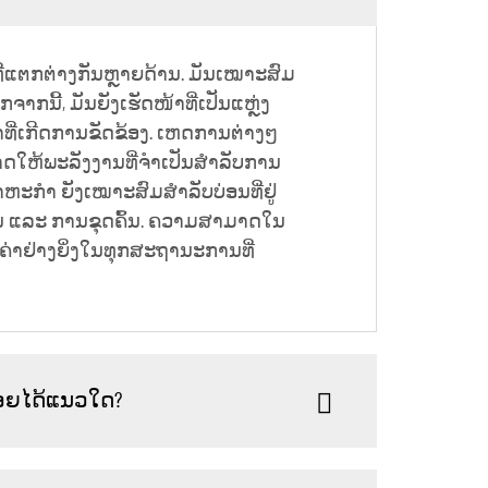
່ແຕກຕ່າງກັນຫຼາຍດ້ານ. ມັນເໝາະສົມ
ຈາກນີ້, ມັນຍັງເຮັດໜ້າທີ່ເປັນແຫຼ່ງ
ລາທີ່ເກີດການຂັດຂ້ອງ. ເຫດການຕ່າງໆ
າມາດໃຫ້ພະລັງງານທີ່ຈຳເປັນສຳລັບການ
າຫະກຳ ຍັງເໝາະສົມສຳລັບບ່ອນທີ່ຢູ່
່ສານ ແລະ ການຂຸດຄົ້ນ. ຄວາມສາມາດໃນ
ນຄ່າຢ່າງຍິ່ງໃນທຸກສະຖານະການທີ່
້ອຍໄດ້ແນວໃດ?