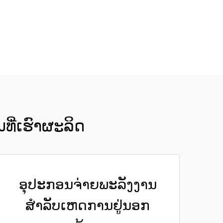
ທີ່ເຮົາຜະລິດ
ອຸປະກອນຈ່າຍພະລັງງານ
ສຳລັບເຫດການຢູ່ນອກ