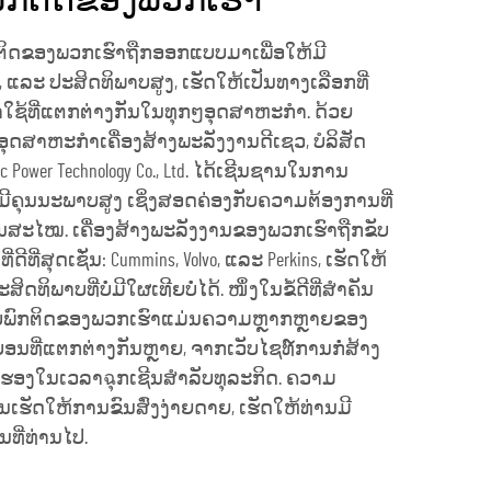
ົກຕິດຂອງພວກເຮົາ
ກຕິດຂອງພວກເຮົາຖືກອອກແບບມາເພື່ອໃຫ້ມີ
, ແລະ ປະສິດທິພາບສູງ, ເຮັດໃຫ້ເປັນທາງເລືອກທີ່
ໃຊ້ທີ່ແຕກຕ່າງກັນໃນທຸກໆອຸດສາຫະກຳ. ດ້ວຍ
ຸດສາຫະກຳເຄື່ອງສ້າງພະລັງງານດີເຊວ, ບໍລິສັດ
ric Power Technology Co., Ltd. ໄດ້ເຊີນຊານໃນການ
່ມີຄຸນນະພາບສູງ ເຊິ່ງສອດຄ່ອງກັບຄວາມຕ້ອງການທີ່
ັນສະໄໝ. ເຄື່ອງສ້າງພະລັງງານຂອງພວກເຮົາຖືກຂັບ
ີ່ດີທີ່ສຸດເຊັ່ນ: Cummins, Volvo, ແລະ Perkins, ເຮັດໃຫ້
ທິພາບທີ່ບໍ່ມີໃຜເທີຍບໍ່ໄດ້. ໜຶ່ງໃນຂໍ້ດີທີ່ສຳຄັນ
ບບພົກຕິດຂອງພວກເຮົາແມ່ນຄວາມຫຼາກຫຼາຍຂອງ
ອນທີ່ແຕກຕ່າງກັນຫຼາຍ, ຈາກເວັບໄຊທ໌ການກໍ່ສ້າງ
ອງໃນເວລາฉຸກເຊີນສຳລັບທຸລະກິດ. ຄວາມ
ັດໃຫ້ການຂົນສົ່ງງ່າຍດາຍ, ເຮັດໃຫ້ທ່ານມີ
ອນທີ່ທ່ານໄປ.