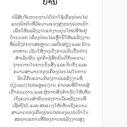
ບ້ານ
ບໍລິສັດຈັດການງານໄດ້ນຳໃຊ້ເຄື່ອງປ່ອນໄຟ
ແບບພົກຕິດທີ່ມີຄວາມແຮງສູງຂອງພວກເຮົາ
ເພື່ອໃຫ້ພະລັງງານແກ່ງານບຸນໃຫຍ່ທີ່ຈัดຢູ່
ດ້ານນອກ. ເຄື່ອງປ່ອນໄຟເຫຼົ່ານີ້ໃຫ້ພະລັງງານ
ທີ່ພໍເພີງຕໍ່ການສະຫຼາດ, ລະບົບສຽງ ແລະ ຮ້ານ
ອາຫານ, ເຮັດໃຫ້ງານດັ່ງກ່າວເກີດຂຶ້ນຢ່າງ
ສຳເລັດຜົນ. ລູກຄ້າຮູ້ສຶກຍິນດີກັບຄວາມ
ງ່າຍດາຍໃນການຂົນສົ່ງ ແລະ ຕິດຕັ້ງ ແລະ
ຄວາມສາມາດຂອງເຄື່ອງປ່ອນໄຟໃນການ
ຮັບມືກັບຄວາມຕ້ອງການພະລັງງານທີ່
ປ່ຽນແປງໄປຕະຫຼອດງານ. ຄຳຕອບທີ່ດີຈາກຜູ້
ເຂົ້າຮ່ວມງານ ແລະ ຜູ້ຂາຍສິນຄ້າເຮັດໃຫ້ເຫັນ
ເຖິງຄວາມສຳຄັນຂອງການມີພະລັງງານທີ່
ເຊື່ອຖືໄດ້, ແລະ ສະແດງໃຫ້ເຫັນເຖິງຄວາມ
ສາມາດຂອງເຄື່ອງປ່ອນໄຟຂອງພວກເຮົາໃນ
ສະຖານະການທີ່ຕ້ອງການພະລັງງານສູງ.