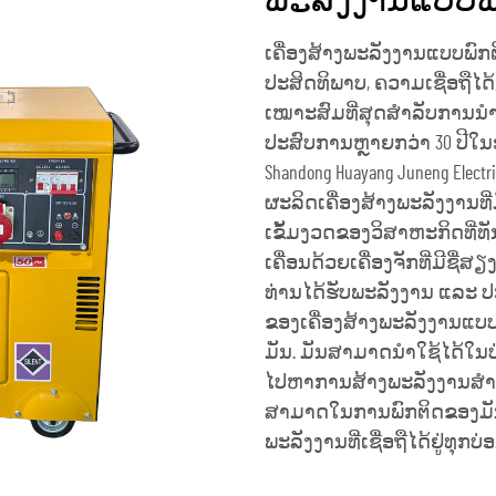
ພະລັງງານແບບພ
ເຄື່ອງສ້າງພະລັງງານແບບພົ
ປະສິດທິພາບ, ຄວາມເຊື່ອຖືໄດ້
ເໝາະສົມທີ່ສຸດສຳລັບການນຳ
ປະສົບການຫຼາຍກວ່າ 30 ປີໃນອ
Shandong Huayang Juneng Elect
ຜະລິດເຄື່ອງສ້າງພະລັງງານທີ
ເຂັ້ມງວດຂອງວິສາຫະກິດທີ່ທ
ເຄື່ອນດ້ວຍເຄື່ອງຈັກທີ່ມີຊື່ສຽງທ
ທ່ານໄດ້ຮັບພະລັງງານ ແລະ ປະສິດ
ຂອງເຄື່ອງສ້າງພະລັງງານແ
ມັນ. ມັນສາມາດນຳໃຊ້ໄດ້ໃນບ່
ໄປຫາການສ້າງພະລັງງານສຳຮ
ສາມາດໃນການພົກຕິດຂອງມັນເຮ
ພະລັງງານທີ່ເຊື່ອຖືໄດ້ຢູ່ທຸກບ່