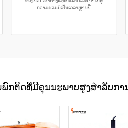
ຂອງພວກເຮົາຢ່າງແໜ້ນແຟ້ນ ແລະ ນຳໄປສູ່
ຄວາມຮ່ວມມືເປັນເວລາຫຼາຍປີ.
ບພົກຕິດທີ່ມີຄຸນນະພາບສູງສຳລັບກ