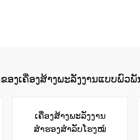
ຮັບເອົາລາຄາ
ຂອງເຄື່ອງສ້າງພະລັງງານແບບພົວພັນ
ເຄື່ອງສ້າງພະລັງງານ
ສຳຮອງສຳລັບໂຮງໝໍ