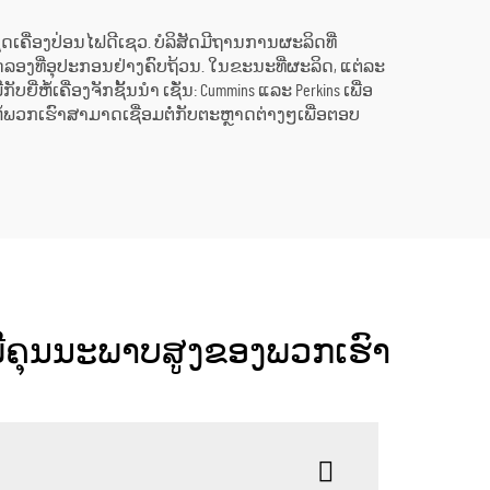
ະກຳຊຸດເຄື່ອງປ່ອນໄຟດີເຊວ. ບໍລິສັດມີຖານການຜະລິດທີ່
ົດລອງທີ່ອຸປະກອນຢ່າງຄົບຖ້ວນ. ໃນຂະນະທີ່ຜະລິດ, ແຕ່ລະ
້ເຄື່ອງຈັກຊັ້ນນຳ ເຊັ່ນ: Cummins ແລະ Perkins ເພື່ອ
້ພວກເຮົາສາມາດເຊື່ອມຕໍ່ກັບຕະຫຼາດຕ່າງໆເພື່ອຕອບ
ີ່ມີຄຸນນະພາບສູງຂອງພວກເຮົາ