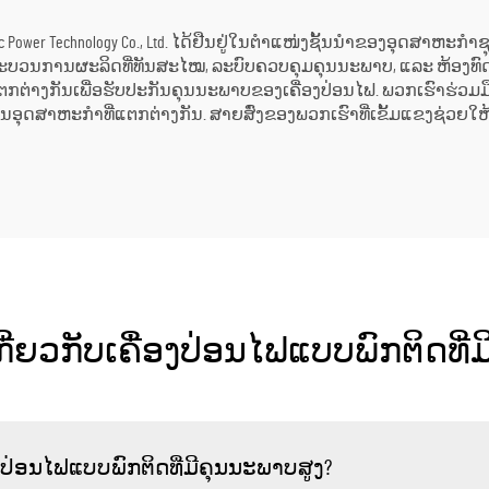
g Electric Power Technology Co., Ltd. ໄດ້ຢືນຢູ່ໃນຕຳແໜ່ງຊັ້ນນຳຂອງອຸດສາຫ
ິສັດມີຂະບວນການຜະລິດທີ່ທັນສະໄໝ, ລະບົບຄວບຄຸມຄຸນນະພາບ, ແລະ ຫ້ອງທ
ງກັນເພື່ອຮັບປະກັນຄຸນນະພາບຂອງເຄື່ອງປ່ອນໄຟ. ພວກເຮົາຮ່ວມມືກັບຍີ່ຫໍ
ນອຸດສາຫະກຳທີ່ແຕກຕ່າງກັນ. ສາຍສົ່ງຂອງພວກເຮົາທີ່ເຂັ້ມແຂງຊ່ວຍໃຫ
ດເກີ່ຍວກັບເຄື່ອງປ່ອນໄຟແບບພົກຕິດທ
ປ່ອນໄຟແບບພົກຕິດທີ່ມີຄຸນນະພາບສູງ?