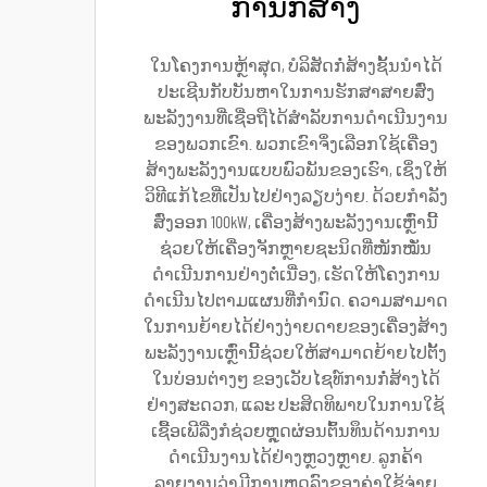
ການກໍ່ສ້າງ
ໃນໂຄງການຫຼ້າສຸດ, ບໍລິສັດກໍ່ສ້າງຊັ້ນນຳໄດ້
ປະເຊີນກັບບັນຫາໃນການຮັກສາສາຍສົ່ງ
ພະລັງງານທີ່ເຊື່ອຖືໄດ້ສຳລັບການດຳເນີນງານ
ຂອງພວກເຂົາ. ພວກເຂົາຈຶ່ງເລືອກໃຊ້ເຄື່ອງ
ສ້າງພະລັງງານແບບພົວພັນຂອງເຮົາ, ເຊິ່ງໃຫ້
ວິທີແກ້ໄຂທີ່ເປັນໄປຢ່າງລຽບງ່າຍ. ດ້ວຍກຳລັງ
ສົ່ງອອກ 100kW, ເຄື່ອງສ້າງພະລັງງານເຫຼົ່ານີ້
ຊ່ວຍໃຫ້ເຄື່ອງຈັກຫຼາຍຊະນິດທີ່ໜັກໝັ່ນ
ດຳເນີນການຢ່າງຕໍ່ເນື່ອງ, ເຮັດໃຫ້ໂຄງການ
ດຳເນີນໄປຕາມແຜນທີ່ກຳນົດ. ຄວາມສາມາດ
ໃນການຍ້າຍໄດ້ຢ່າງງ່າຍດາຍຂອງເຄື່ອງສ້າງ
ພະລັງງານເຫຼົ່ານີ້ຊ່ວຍໃຫ້ສາມາດຍ້າຍໄປຕັ້ງ
ໃນບ່ອນຕ່າງໆ ຂອງເວັບໄຊທ໌ການກໍ່ສ້າງໄດ້
ຢ່າງສະດວກ, ແລະ ປະສິດທິພາບໃນການໃຊ້
ເຊື້ອເພີລີ່ງກໍຊ່ວຍຫຼຸດຜ່ອນຕົ້ນທຶນດ້ານການ
ດຳເນີນງານໄດ້ຢ່າງຫຼວງຫຼາຍ. ລູກຄ້າ
ລາຍງານວ່າມີການຫຼຸດລົງຂອງຄ່າໃຊ້ຈ່າຍ