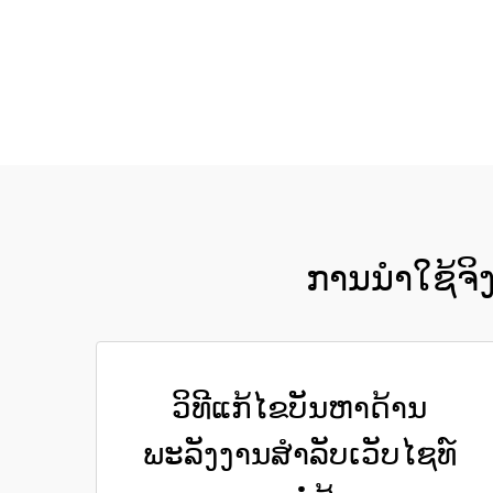
ການນຳໃຊ້ຈິງ
ວິທີແກ້ໄຂບັນຫາດ້ານ
ພະລັງງານສຳລັບເວັບໄຊທ໌