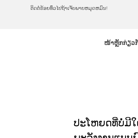
ຕິດຕໍ່ຂ້ອຍທົ່ວໄປຖ້າເຈັບພາບຫມຸດຫມົນ!
ໜ້າຫຼັກ
ກ່ຽວ
ປະໂຫຍດທີ່ບໍ່ມີໃ