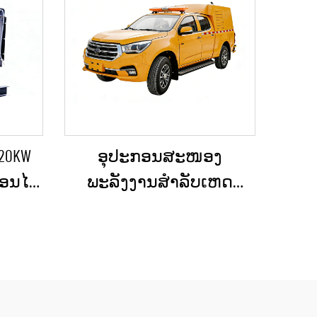
 20KW
ອຸປະກອນສະໜອງ
ປ່ອນໄຟ
ພະລັງງານສຳລັບເຫດ
ດເຫດ
ສຸກເສີນໃນທີ່ຕັ້ງ, ລົດຂົນສົ່ງ
 ຫຼື
ພະລັງງານດີເຊວຂະໜາດ
ະໜາດ
ນ້ອຍ, ລົດພະລັງງານດີເຊວທີ່
ມີຂະໜາດເລັກສຳລັບການ
ບໍາຮຸງຮັກສາເມືອງ