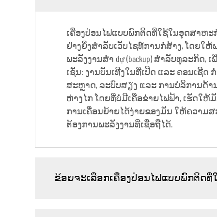
ເຄື່ອງປ່ອນໄຟແບບພົກຕິດທີ່ໃຊ້ໃນອຸດສາຫ
ຢ່າງຍິ່ງສຳລັບເວັບໄຊທ໌ການກໍ່ສ້າງ, ໂດຍໃຫ້ພະ
ພະລັງງານສຳ dự (backup) ສຳລັບທຸລະກິດ, ເ
ເຊັ່ນ: ງານບັນເທີງໃນທີ່ເປີດ ແລະ ຄອນເຊີດ
ສະຫຼາດ, ລະບົບສຽງ ແລະ ການບໍລິການດ້ານອາ
ຫ່າງໄກ ໂດຍທີ່ບໍ່ມີເຄືອຂ່າຍໄຟຟ້າ, ເຮັດ
ການເຄື່ອນຍ້າຍໄດ້ງ່າຍຂອງມັນ ໃຫ້ຄວາມສະດ
ຕ້ອງການພະລັງງານທີ່ເຊື່ອຖືໄດ້.
ຂ້ອຍຈະເລືອກເຄື່ອງປ່ອນໄຟແບບພົກຕິດທ