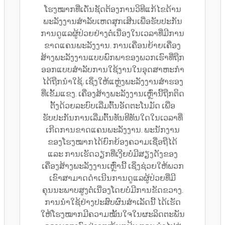
ໂຮງໝາກທີ່ເດັ່ນຊັດຕ້ອງການວິທີແກ້ໄຂດ້ານ
ພະລັງງານສຳລັບເຫດສຸກເສີນເພື່ອຮັບປະກັນ
ການດູແລຜູ້ປ່ວຍຢ່າງຕໍ່ເນື່ອງໃນເວລາທີ່ມີການ
ຂາດແຄນພະລັງງານ. ການເຄື່ອນຍ້າຍເຄື່ອງ
ສ້າງພະລັງງານແບບພົກພາຂອງພວກເຮົາທີ່ຖືກ
ອອກແບບສຳລັບການໃຊ້ງານໃນອຸດສາຫະກຳ
ໄດ້ຖືກນຳໃຊ້, ເຊິ່ງໃຫ້ແຫຼ່ງພະລັງງານສຳຮອງ
ທີ່ເຂັ້ມແຂງ. ເຄື່ອງສ້າງພະລັງງານເຫຼົ່ານີ້ຖືກຕິດ
ຕັ້ງດ້ວຍລະບົບເລີ່ມຕົ້ນອັດຕະໂນມັດ ເພື່ອ
ຮັບປະກັນການເລີ່ມຕົ້ນທັນທີທັນໃດໃນເວລາທີ່
ເກີດການຂາດແຄນພະລັງງານ. ພະນັກງານ
ຂອງໂຮງໝາກໄດ້ຍົກຍ້ອງຄວາມເຊື່ອຖືໄດ້
ແລະ ການເຮັດວຽກທີ່ເງີຍບໍ່ມີສຽງດັງຂອງ
ເຄື່ອງສ້າງພະລັງງານເຫຼົ່ານີ້ ເຊິ່ງຊ່ວຍໃຫ້ພວກ
ເຂົາສາມາດດຳເນີນການດູແລຜູ້ປ່ວຍທີ່ມີ
ຄຸນນະພາບສູງຕໍ່ເນື່ອງໂດຍບໍ່ມີການຂັດຂວາງ.
ການນຳໃຊ້ຢ່າງປະສົບຜົນສຳເລັດນີ້ ໄດ້ເຮັດ
ໃຫ້ໂຮງໝາກມີຄວາມໝັ້ນໃຈໃນຜະລິດຕະພັນ