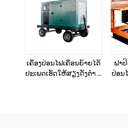
ເຄື່ອງປ່ອນໄຟເຄື່ອນຍ້າຍໄດ້
ຝາປິ
ປະເພດເຮັດໃຫ້ສຽງດັງຕ່ຳ ທີ່
ປ່ອນໄ
ຕິດຕັ້ງຢູ່ໃນລົດເປີດ (Trailer)
ຂະໜ
ສຳລັບການໃຊ້ໃນເວລາฉຸກ
ກໍ
ເຕີນ
ວຽກ