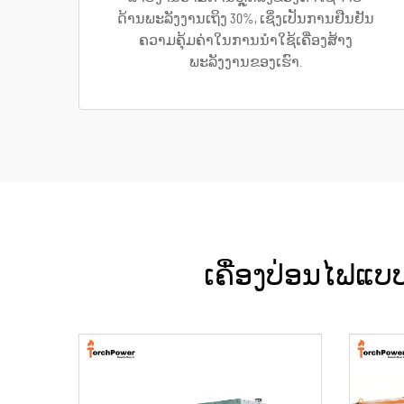
ດ້ານພະລັງງານເຖິງ 30%, ເຊິ່ງເປັນການຢືນຢັນ
ຄວາມຄຸ້ມຄ່າໃນການນຳໃຊ້ເຄື່ອງສ້າງ
ພະລັງງານຂອງເຮົາ.
ເຄື່ອງປ່ອນໄຟແບ