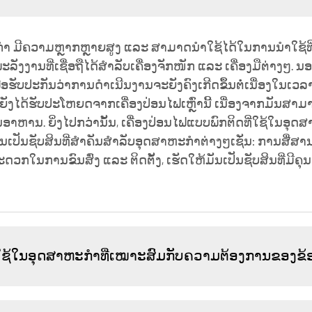
ະກຳ ມີຄວາມຫຼາກຫຼາຍສູງ ແລະ ສາມາດນຳໃຊ້ໄດ້ໃນການນຳໃຊ້ທີ
ລັງງານທີ່ເຊື່ອຖືໄດ້ສຳລັບເຄື່ອງຈັກໜັກ ແລະ ເຄື່ອງມືຕ່າງໆ. ນອກ
ພື່ອຮັບປະກັນວ່າການດຳເນີນງານຈະຍັງຄົງເກີດຂຶ້ນຕໍ່ເນື່ອງໃນເວ
 ກໍຍັງໄດ້ຮັບປະໂຫຍດຈາກເຄື່ອງປ່ອນໄຟເຫຼົ່ານີ້ ເນື່ອງຈາກມັນສ
ຫານ. ຍິ່ງໄປກວ່ານັ້ນ, ເຄື່ອງປ່ອນໄຟແບບພົກຕິດທີ່ໃຊ້ໃນອຸດສ
ໃຫ້ມັນເປັນຊັບສິນທີ່ສຳຄັນສຳລັບອຸດສາຫະກຳຕ່າງໆເຊັ່ນ: ການສື
ວກໃນການຂົນສົ່ງ ແລະ ຕິດຕັ້ງ, ເຮັດໃຫ້ມັນເປັນຊັບສິນທີ່ມີຄຸ
ີ່ໃຊ້ໃນອຸດສາຫະກຳທີ່ເໝາະສົມກັບຄວາມຕ້ອງການຂອງຂ