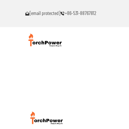
ົນ!
ຕິດຕໍ່ຂ້ອຍທົ່ວໄປຖ້າເຈັບພາບຫມຸດຫມົນ!
[email protected]
+86-531-88767812