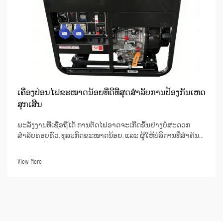
ເຄື່ອງປ່ອນໄຟຂະໜາດນ້ອຍທີ່ດີທີ່ສຸດສຳລັບການປ້ອງກັນເຫດ
ສຸກເສີນ
ພະລັງງານທີ່ເຊື່ອຖືໄດ້ ການຕັດໄຟອາດຈະເກີດຂຶ້ນຢ່າງບໍ່ສະດວກ
ສຳລັບຄອບຄົວ, ທຸລະກິດຂະໜາດນ້ອຍ, ແລະ ຜູ້ໃຫ້ບໍລິການທີ່ສຳຄັນທີ່
ອີງໃສ່ໄຟຟ້າເພື່ອຄວາມຜະລິດຕະພາບ. ເຄື່ອງປ່ອນໄຟສຳ dự ສາມາດ
ຫຼຸດຜ່ອນຜົນກະທົບທີ່ບໍ່ດີຈາກການຕັດໄຟຕໍ່ຄວາມປອດໄພ, ຄວາມ
View More
ຜະລິດຕະພາບ, ແລະ...