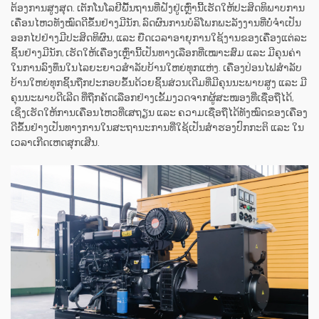
ຕ້ອງການສູງສຸດ. ເຕັກໂນໂລຢີພື້ນຖານທີ່ຝັງຢູ່ເຫຼົ່ານີ້ເຮັດໃຫ້ປະສິດທິພາບການ
ເຄື່ອນໄຫວທັງໝົດດີຂຶ້ນຢ່າງມີນັກ, ລົດຜົນການບໍລິໂພກພະລັງງານທີ່ບໍ່ຈຳເປັນ
ອອກໄປຢ່າງມີປະສິດທິຜົນ, ແລະ ຍືດເວລາອາຍຸການໃຊ້ງານຂອງເຄື່ອງແຕ່ລະ
ຊິ້ນຢ່າງມີນັກ, ເຮັດໃຫ້ເຄື່ອງເຫຼົ່ານີ້ເປັນທາງເລືອກທີ່ເໝາະສົມ ແລະ ມີຄຸນຄ່າ
ໃນການລົງທຶນໃນໄລຍະຍາວສຳລັບບ້ານໃຫຍ່ທຸກແຫ່ງ. ເຄື່ອງປ່ອນໄຟສຳລັບ
ບ້ານໃຫຍ່ທຸກຊິ້ນຖືກປະກອບຂຶ້ນດ້ວຍຊິ້ນສ່ວນເດີມທີ່ມີຄຸນນະພາບສູງ ແລະ ມີ
ຄຸນນະພາບດີເລີດ ທີ່ຖືກຄັດເລືອກຢ່າງເຂັ້ມງວດຈາກຜູ້ສະໜອງທີ່ເຊື່ອຖືໄດ້,
ເຊິ່ງເຮັດໃຫ້ການເຄື່ອນໄຫວທີ່ເສຖຽນ ແລະ ຄວາມເຊື່ອຖືໄດ້ທັງໝົດຂອງເຄື່ອງ
ດີຂຶ້ນຢ່າງເປັນທາງການໃນສະຖານະການທີ່ໃຊ້ເປັນສຳຮອງປົກກະຕິ ແລະ ໃນ
ເວລາເກີດເຫດສຸກເສີນ.