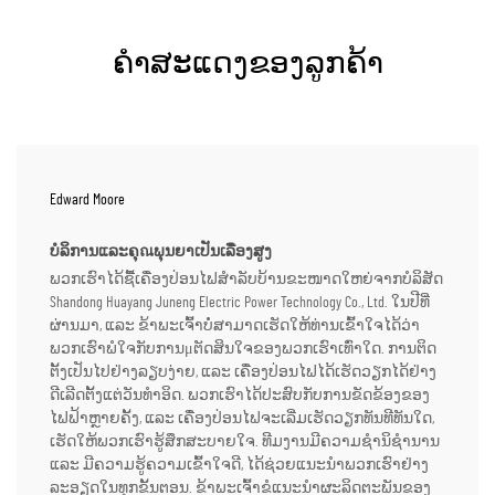
ຄຳສະແດງຂອງລູກຄ້າ
Edward Moore
ບໍລິການແລະຄຸณພຸນຍາເປັນເລື່ອງສູງ
ພວກເຮົາໄດ້ຊື້ເຄື່ອງປ່ອນໄຟສຳລັບບ້ານຂະໜາດໃຫຍ່ຈາກບໍລິສັດ
Shandong Huayang Juneng Electric Power Technology Co., Ltd. ໃນປີທີ່
ຜ່ານມາ, ແລະ ຂ້າພະເຈົ້າບໍ່ສາມາດເຮັດໃຫ້ທ່ານເຂົ້າໃຈໄດ້ວ່າ
ພວກເຮົາພໍໃຈກັບການμຕັດສິນໃຈຂອງພວກເຮົາເທົ່າໃດ. ການຕິດ
ຕັ້ງເປັນໄປຢ່າງລຽບງ່າຍ, ແລະ ເຄື່ອງປ່ອນໄຟໄດ້ເຮັດວຽກໄດ້ຢ່າງ
ດີເລີດຕັ້ງແຕ່ວັນທຳອິດ. ພວກເຮົາໄດ້ປະສົບກັບການຂັດຂ້ອງຂອງ
ໄຟຟ້າຫຼາຍຄັ້ງ, ແລະ ເຄື່ອງປ່ອນໄຟຈະເລີ່ມເຮັດວຽກທັນທີທັນໃດ,
ເຮັດໃຫ້ພວກເຮົາຮູ້ສຶກສະບາຍໃຈ. ທີມງານມີຄວາມຊຳນິຊຳນານ
ແລະ ມີຄວາມຮູ້ຄວາມເຂົ້າໃຈດີ, ໄດ້ຊ່ວຍແນະນຳພວກເຮົາຢ່າງ
ລະອຽດໃນທຸກຂັ້ນຕອນ. ຂ້າພະເຈົ້າຂໍແນະນຳຜະລິດຕະພັນຂອງ