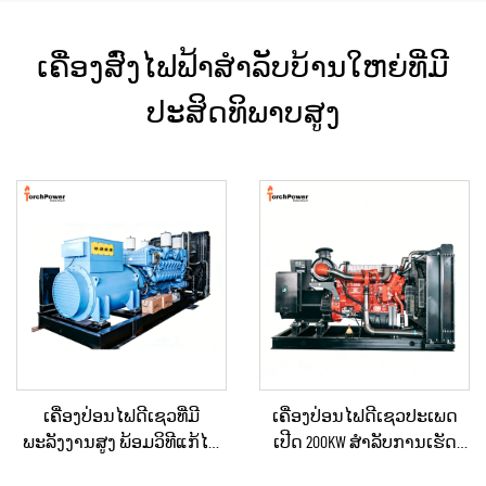
ເຄື່ອງສົ່ງໄຟຟ້າສຳລັບບ້ານໃຫຍ່ທີ່ມີ
ປະສິດທິພາບສູງ
ເຄື່ອງປ່ອນໄຟດີເຊວທີ່ມີ
ເຄື່ອງປ່ອນໄຟດີເຊວປະເພດ
ພະລັງງານສູງ ພ້ອມວິທີແກ້ໄຂ
ເປີດ 200KW ສຳລັບການເຮັດ
ດ້ານພະລັງງານທີ່ຄົງທີ່ ສຳລັບ
ວຽກໃນທີ່ສະເພາະ ແລະ ການ