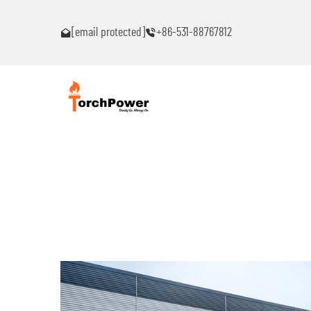
ົນ!
ຕິດຕໍ່ຂ້ອຍທົ່ວໄປຖ້າເຈັບພາບຫມຸດຫມົນ!
[email protected]
+86-531-88767812