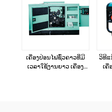
ເຄື່ອງປ່ອນໄຟຊົ່ວຄາວທີ່ມີ
ວິທີ
ເວລາໃຊ້ງານຍາວ ເຄື່ອງ
ເຄື
ປ່ອນໄຟດີເຊວສາມເຟສ
ເຄື່
ສຳລັບການກໍ່ສ້າງ / ເມືອງ /
ບ້ານ 
ຫອງສື່ສານ
/ ກ