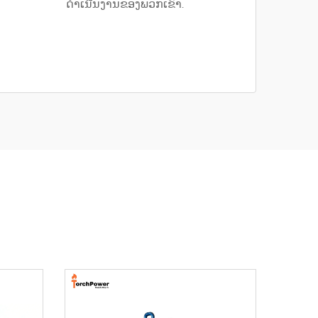
ດຳເນີນງານຂອງພວກເຂົາ.