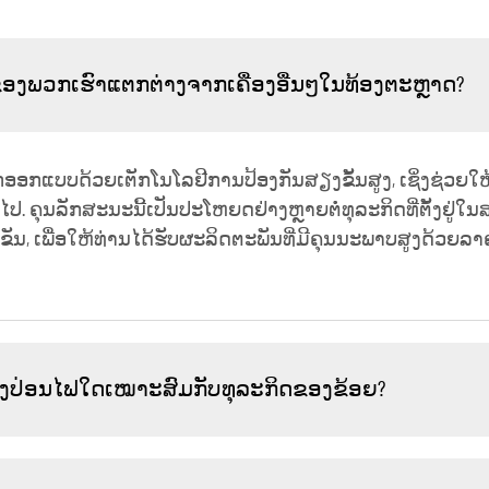
ີບຂອງພວກເຮົາແຕກຕ່າງຈາກເຄື່ອງອື່ນໆໃນທ້ອງຕະຫຼາດ?
ືກອອກແບບດ້ວຍເຕັກໂນໂລຢີການປ້ອງກັນສຽງຂັ້ນສູງ, ເຊິ່ງຊ່ວຍໃຫ
ວໄປ. ຄຸນລັກສະນະນີ້ເປັນປະໂຫຍດຢ່າງຫຼາຍຕໍ່ທຸລະກິດທີ່ຕັ້ງຢູ່ໃ
ັນ, ເພື່ອໃຫ້ທ່ານໄດ້ຮັບຜະລິດຕະພັນທີ່ມີຄຸນນະພາບສູງດ້ວຍລາຄາ
ອງປ່ອນໄຟໃດເໝາະສົມກັບທຸລະກິດຂອງຂ້ອຍ?