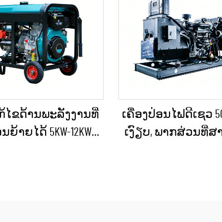
ແກ້ໄຂດ້ານພະລັງງານທີ່
ເຄື່ອງປ່ອນໄຟດີເຊວ 50
່ອນຍ້າຍໄດ້ 5KW-12KW
ເງົຽບ, ພາກສ່ວນທີ່
ອງປ່ອນໄຟດີເຊວ ສຳລັບ
ນຳໄປໃຊ້ໄດ້, ກັນຝົນ
/ ຮ້ານຄ້າ / ການກໍ່ສ້າງ
ການກໍ່ສ້າງພາຍນອ
ານສະຫງາດໄຟສຳຮອງ
ການຈັດຕັ້ງສຳລັບ
ສຸກເສີນ