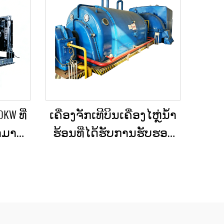
KW ທີ່
ເຄື່ອງຈັກເທີບິນເຄື່ອງໄຫຼ່ນ້ຳ
ສາມາດ
ຮ້ອນທີ່ໄດ້ຮັບການຮັບຮອງ
 ສຳລັບ
ແລ້ວ ແລະ ຖືກບຳລຸງຮັກສາ
ກ ແລະ
ໃໝ່ຢ່າງດີເລີດ ໃຊ້ແລ້ວ/ມື
ເຫດ
ສອງ ຮວມທັງເຄື່ອງຕົ້ມນ້ຳ
ຮ້ອນ ສຳລັບການປ່ຽນ
ພະລັງງານຄວາມຮ້ອນເປັນ