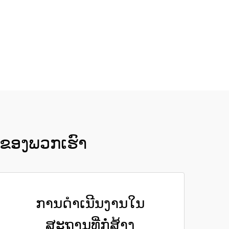
ີບຂອງພວກເຮົາ
ການດຳເນີນງານໃນ
ສະຖານທີ່ກໍ່ສ້າງ