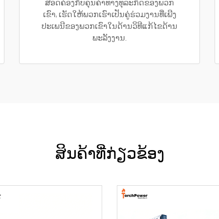
ສອດຄ່ອງກັບຄຸນຄ່າທາງທຸລະກິດຂອງພວກ
ເຂົາ, ເຮັດໃຫ້ພວກເຮົາເປັນຄູ່ຮ່ວມງານທີ່ເພີງ
ປະເພນີຂອງພວກເຂົາໃນດ້ານວິທີແກ້ໄຂດ້ານ
ພະລັງງານ.
ສິນຄ້າທີ່ກ່ຽວຂ້ອງ