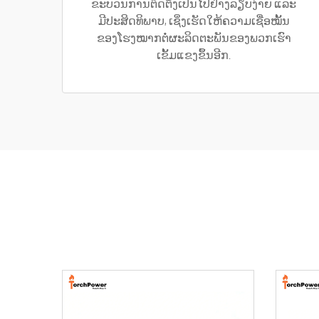
ຂະບວນການຕິດຕັ້ງເປັນໄປຢ່າງລຽບງ່າຍ ແລະ
ມີປະສິດທິພາບ, ເຊິ່ງເຮັດໃຫ້ຄວາມເຊື່ອໝັ້ນ
ຂອງໂຮງໝາກຕໍ່ຜະລິດຕະພັນຂອງພວກເຮົາ
ເຂັ້ມແຂງຂຶ້ນອີກ.