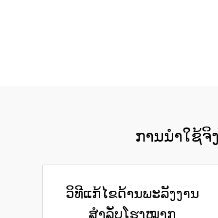
ການນຳໃຊ້ຈິງ
ວິທີແກ້ໄຂດ້ານພະລັງງານ
ສຳລັບໂຮງໝາກ