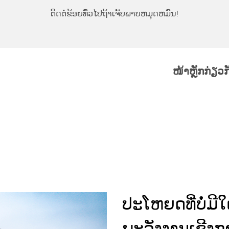
ຕິດຕໍ່ຂ້ອຍທົ່ວໄປຖ້າເຈັບພາບຫມຸດຫມົນ!
ໜ້າຫຼັກ
ກ່ຽວ
ປະໂຫຍດທີ່ບໍ່ມີໃ