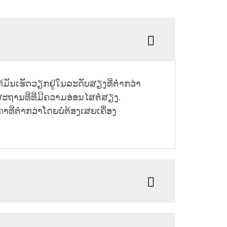
້ມັນເຮັດວຽກຢູ່ໃນລະດັບສຽງທີ່ຕ່ຳກວ່າ
ນສະຖານທີ່ທີ່ມີຄວາມອ່ອນໄສຕໍ່ສຽງ.
ທີ່ຕ່ຳກວ່າໂດຍບໍ່ຕ້ອງເສຍເຄື່ອງ