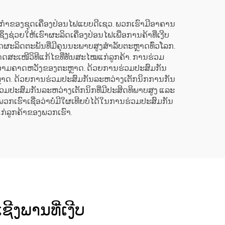
ພະລັງງານໄຟຟ້າ
້ານນະວັດຕະກຳຂອງຊຸດເຄື່ອງປ່ອນໄຟແບບດີເຊວ. ພວກເຮົາມີອາຄານ
່ງຊ່ວຍໃຫ້ເຮົາຜະລິດເຄື່ອງປ່ອນໄຟເພື່ອການຄ້າທີ່ເງີບ
ິດຜະລິດຕະພັນທີ່ມີຄຸນນະພາບສູງສຳລັບຕະຫຼາດທົ່ວໂລກ.
ມາດສະເໜີວິທີແກ້ໄຂທີ່ທັນສະໄໝແກ່ລູກຄ້າ. ການຮ່ວມ
ນຄວາມຄາດຫວັງຂອງຕະຫຼາດ. ດ້ວຍການຮ່ວມປະສົມກັນ
ຕະຫຼາດ. ດ້ວຍການຮ່ວມປະສົມກັນລະຫວ່າງເຕັກນິກການກັນ
່ວມປະສົມກັນລະຫວ່າງເຕັກນິກທີ່ມີປະສິດທິພາບສູງ ແລະ
ກເຮົາເຊື່ອວ່າບໍ່ມີໃຜເທີຍບໍ່ໄດ້ໃນການຮ່ວມປະສົມກັນ
ແກ່ລູກຄ້າຂອງພວກເຮົາ.
ຊີງພານທີ່ເງີບ