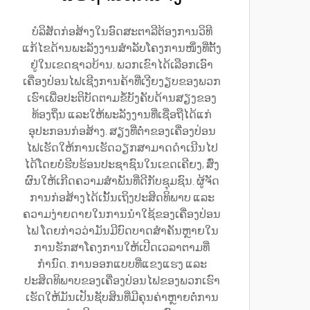
ບໍລິສັດກ່ອສ້າງໃນອົດສະຕາລີຕ້ອງການວິທີ
ແກ້ໄຂດ້ານພະລັງງານສຳລັບໂຄງການໜຶ່ງທີ່ຕັ້ງ
ຢູ່ໃນເຂດຊາວບ້ານ. ພວກເຂົາໄດ້ເລືອກເອົາ
ເຄື່ອງປ່ອນໄຟເຊີງການຄ້າທີ່ເງີຍງຽບຂອງພວກ
ເຮົາເພື່ອປະຕິບັດຕາມຂໍ້ບັງຄັບດ້ານສຽງຂອງ
ທ້ອງຖິ່ນ ແລະໃຫ້ພະລັງງານທີ່ເຊື່ອຖືໄດ້ແກ່
ອຸປະກອນກ່ອສ້າງ. ສຽງທີ່ຕ່ຳຂອງເຄື່ອງປ່ອນ
ໄຟເຮັດໃຫ້ການເຮັດວຽກສາມາດດຳເນີນໄປ
ໄດ້ໂດຍບໍ່ຮີບຮ້ອນປະຊາຊົນໃນເຂດເຄີຍງ, ສົ່ງ
ຜົນໃຫ້ເກີດຄວາມສຳພັນທີ່ດີກັບຊຸມຊົນ. ຜູ້ຈັດ
ການກ່ອສ້າງໄດ້ເນັ້ນເຖິງປະສິດທິພາບ ແລະ
ຄວາມງ່າຍດາຍໃນການນຳໃຊ້ຂອງເຄື່ອງປ່ອນ
ໄຟ ໂດຍກ່າວວ່າມັນມີບົດບາດສຳຄັນຫຼາຍໃນ
ການຮັກສາໂຄງການໃຫ້ເປີດເວລາຕາມທີ່
ກຳນົດ. ການອອກແບບທີ່ແຂງແຮງ ແລະ
ປະສິດທິພາບຂອງເຄື່ອງປ່ອນໄຟຂອງພວກເຮົາ
ເຮັດໃຫ້ມັນເປັນຊັບສິນທີ່ມີຄຸນຄ່າຫຼາຍຕໍ່ການ