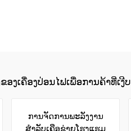
ຮັບເອົາລາຄາ
ຂອງເຄື່ອງປ່ອນໄຟເພື່ອການຄ້າທີ່ເງ
ການຈັດການພະລັງງານ
ສຳລັບເຄືອຂ່າຍໂຮງແຮມ