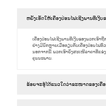
ຫຍັງເຮັດໃຫ້ເຄື່ອງປ່ອນໄຟເຊີງພານທີ່ເງ
ເຄື່ອງປ່ອນໄຟເຊີງພານທີ່ເງີບຂອງພວກເຮົາຖ
ຢ່າງມີນັກຫຼາຍເມື່ອທຽບກັບເຄື່ອງປ່ອນໄຟທົ່
ນອກຈາກນີ້, ພວກເຮົາຍັງສະເໜີລາຄາທີ່ແຂ່ງຂ
ຄຸນນະພາບ.
ຂ້ອຍຈະຮູ້ໄດ້ແນວໃດວ່າຂະໜາດຂອງເຄື່