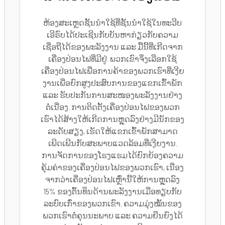
ຫ້ອງສະເຫຼດຊັ້ນນຳໃຊ້ທີ່ຊັ້ນນຳໃຊ້ໃນທະວີບ
ເອີຣົບໄດ້ປະເຊີນກັບບັນຫາກ່ຽວກັບຄວາມ
ເຊື່ອຖືໄດ້ຂອງພະລັງງານ ແລະ ມື້ນີ້ທີ່ເກີດຈາກ
ເຄື່ອງປ່ອນໄຟທີ່ມີຢູ່. ພວກເຂົາຈຶ່ງເລືອກໃຊ້
ເຄື່ອງປ່ອນໄຟເພື່ອການຄ້າຂອງພວກເຮົາທີ່ເງີຍ
ງານເພື່ອຍົກສູງປະສົບການຂອງແຂກເຂົ້າພັກ
ແລະ ຮັບປະກັນການສະໜອງພະລັງງານຢ່າງ
ຕໍ່ເນື່ອງ. ການຕິດຕັ້ງເຄື່ອງປ່ອນໄຟຂອງພວກ
ເຮົາໄດ້ສ້າງໃຫ້ເກີດການຫຼຸດລົງຢ່າງມີນັກຂອງ
ລະດັບສຽງ, ເຮັດໃຫ້ແຂກເຂົ້າພັກສາມາດ
ເພີດເພີນກັບສະພາບແວດລ້ອມທີ່ເງີຍງານ.
ການຈັດການຂອງໂຮງແຮມໄດ້ຍົກຍ້ອງຄວາມ
ຄຸ້ມຄ່າຂອງເຄື່ອງປ່ອນໄຟຂອງພວກເຮົາ, ເນື່ອງ
ຈາກວ່າເຄື່ອງປ່ອນໄຟເຫຼົ່ານີ້ໃຫ້ການຫຼຸດລົງ
15% ຂອງຕົ້ນທຶນດ້ານພະລັງງານເມື່ອທຽບກັບ
ລະບົບເກົ່າຂອງພວກເຂົາ. ຄວາມມຸ່ງໝັ້ນຂອງ
ພວກເຮົາຕໍ່ຄຸນນະພາບ ແລະ ຄວາມຍືນຍົງໄດ້