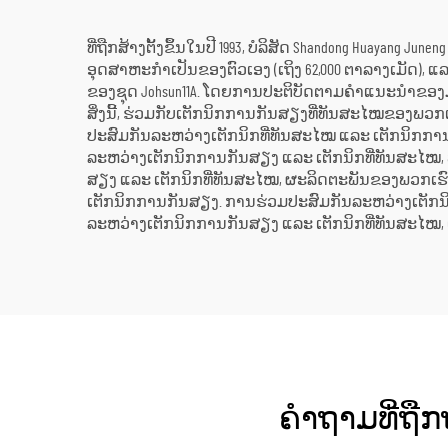
ທີ່ຖືກສ້າງຕັ້ງຂຶ້ນໃນປີ 1993, ບໍລິສັດ Shandong Huayang 
ອຸດສາຫະກຳເປັນຂອງຕົວເອງ (ເຖິງ 62,000 ຕາລາງເມັດ), ແລະ
ຂອງຊຸດ Johsun11A. ໂດຍການປະຕິບັດຕາມຄຳແນະນຳຂອງມາດຕ
ສິ່ງນີ້, ຮ່ວມກັບເຕັກນິກການກັນສຽງທີ່ທັນສະໄໝຂອງພວກເ
ປະສົມກັນລະຫວ່າງເຕັກນິກທີ່ທັນສະໄໝ ແລະ ເຕັກນິກກ
ລະຫວ່າງເຕັກນິກການກັນສຽງ ແລະ ເຕັກນິກທີ່ທັນສະໄໝ, 
ສຽງ ແລະ ເຕັກນິກທີ່ທັນສະໄໝ, ຜະລິດຕະພັນຂອງພວກເຮົາບ
ເຕັກນິກການກັນສຽງ. ການຮ່ວມປະສົມກັນລະຫວ່າງເຕັກນິກທ
ລະຫວ່າງເຕັກນິກການກັນສຽງ ແລະ ເຕັກນິກທີ່ທັນສະໄໝ, ແ
ຄຳຖາມທີ່ຖືກຖ