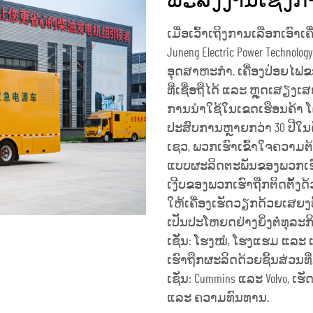
ພະລັງງານເຊີງກາ
ເມື່ອເວົ້າເຖິງການເລືອກເອົາເຄື
Juneng Electric Power Technolo
ອຸດສາຫະກຳ. ເຄື່ອງປ່ອຍໄຟ
ທີ່ເຊື່ອຖືໄດ້ ແລະ ຫຼຸດເສຽງເ
ການນຳໃຊ້ໃນເຂດເຮືອນຄ້າ ໂດຍ
ປະສົບການຫຼາຍກວ່າ 30 ປີໃນດ້
ເຊວ, ພວກເຮົາເຂົ້າໃຈຄວາມຕ
ແບບຜະລິດຕະພັນຂອງພວກເຮົາໃ
ເງີບຂອງພວກເຮົາຖືກຕິດຕັ້ງດ
ໃຫ້ເຄື່ອງເຮັດວຽກດ້ວຍເສຍງທີ່
ເປັນປະໂຫຍດຢ່າງຍິ່ງຕໍ່ທຸລະກິ
ເຊັ່ນ: ໂຮງໝໍ, ໂຮງແຮມ ແລະ ເ
ເຮົາຖືກຜະລິດດ້ວຍຊິ້ນສ່ວນທີ່ມ
ເຊັ່ນ: Cummins ແລະ Volvo, 
ແລະ ຄວາມທົນທານ.