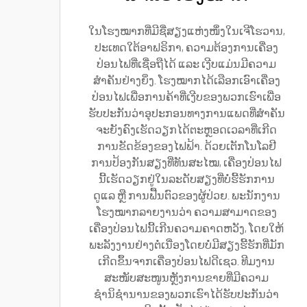
ໃນໂຮງໝາກທີ່ມີຊື່ສຽງແຫ່ງໜຶ່ງໃນເຈີໂຮວານ,
ປະເທດໃຕ້ອາຟຣິກາ, ຄວາມຕ້ອງການເຄື່ອງ
ປ່ອນໄຟທີ່ເຊື່ອຖືໄດ້ ແລະ ເງີບແມ່ນມີຄວາມ
ສຳຄັນຢ່າງຍິ່ງ. ໂຮງໝາກໄດ້ເລືອກເອົາເຄື່ອງ
ປ່ອນໄຟເພື່ອການຄ້າທີ່ເງີບຂອງພວກເຮົາເພື່ອ
ຮັບປະກັນວ່າອຸປະກອນທາງການແພດທີ່ສຳຄັນ
ຈະຍັງຄົງເຮັດວຽກໄດ້ຕະຫຼອດເວລາທີ່ເກີດ
ການຂັດຂ້ອງຂອງໄຟຟ້າ. ດ້ວຍເຕັກໂນໂລຢີ
ການປ້ອງກັນສຽງທີ່ທັນສະໄໝ, ເຄື່ອງປ່ອນໄຟ
ນີ້ເຮັດວຽກຢູ່ໃນລະດັບສຽງທີ່ບໍ່ຮີ້ຮັກການ
ດູແລ ຫຼື ການຟື້ນຕົວຂອງຜູ້ປ່ວຍ. ພະນັກງານ
ໂຮງໝາກລາຍງານວ່າ ຄວາມສາມາດຂອງ
ເຄື່ອງປ່ອນໄຟນີ້ເກີນຄວາມຄາດຫວັງ, ໂດຍໃຫ້
ພະລັງງານຢ່າງຕໍ່ເນື່ອງໂດຍບໍ່ມີສຽງຮີ້ຮັກທີ່ມັກ
ເກີດຂຶ້ນຈາກເຄື່ອງປ່ອນໄຟດີເຊວ. ທີມງານ
ສະໜັບສະໜູນຫຼັງການຂາຍທີ່ມີຄວາມ
ຊຳນິຊຳນານຂອງພວກເຮົາໄດ້ຮັບປະກັນວ່າ