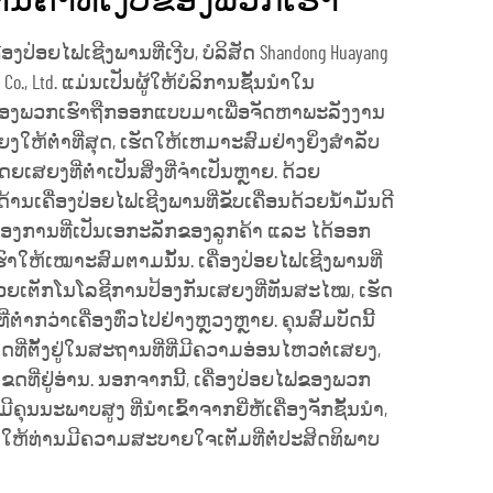
ນຄ້າທີ່ເງິບຂອງພວກເຮົາ
່ອງປ່ອຍໄຟເຊີງພານທີ່ເງີບ, ບໍລິສັດ Shandong Huayang
gy Co., Ltd. ແມ່ນເປັນຜູ້ໃຫ້ບໍລິການຊັ້ນນຳໃນ
ຂອງພວກເຮົາຖືກອອກແບບມາເພື່ອຈັດຫາພະລັງງານ
ສຍງໃຫ້ຕ່ຳທີ່ສຸດ, ເຮັດໃຫ້ເຫມາະສົມຢ່າງຍິ່ງສຳລັບ
ເສຍງທີ່ຕ່ຳເປັນສິ່ງທີ່ຈຳເປັນຫຼາຍ. ດ້ວຍ
ານເຄື່ອງປ່ອຍໄຟເຊີງພານທີ່ຂັບເຄື່ອນດ້ວຍນ້ຳມັນດີ
້ອງການທີ່ເປັນເອກະລັກຂອງລູກຄ້າ ແລະ ໄດ້ອອກ
ຫ້ເໝາະສົມຕາມນັ້ນ. ເຄື່ອງປ່ອຍໄຟເຊີງພານທີ່
້ວຍເຕັກໂນໂລຊີການປ້ອງກັນເສຍງທີ່ທັນສະໄໝ, ເຮັດ
ຕ່ຳກວ່າເຄື່ອງທົ່ວໄປຢ່າງຫຼວງຫຼາຍ. ຄຸນສົມບັດນີ້
ດທີ່ຕັ້ງຢູ່ໃນສະຖານທີ່ທີ່ມີຄວາມອ່ອນໄຫວຕໍ່ເສຍງ,
ຂດທີ່ຢູ່ອ່ານ. ນອກຈາກນີ້, ເຄື່ອງປ່ອຍໄຟຂອງພວກ
ີຄຸນນະພາບສູງ ທີ່ນຳເຂົ້າຈາກຍີ່ຫໍ້ເຄື່ອງຈັກຊັ້ນນຳ,
ເຮັດໃຫ້ທ່ານມີຄວາມສະບາຍໃຈເຕັມທີ່ຕໍ່ປະສິດທິພາບ