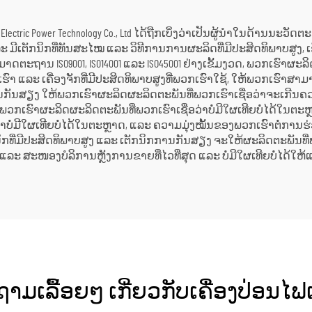
Juneng Electric Power Technology Co., Ltd ໄດ້ຖືກເບິ່ງວ່າເປັນຜູ້ນຳໃນດ
 ມີເຕັກນິກທີ່ທັນສະໄໝ ແລະ ວິທີການການຜະລິດທີ່ມີປະສິດທິພາບສູງ, ເຊິ
ະຖານ ISO9001, ISO14001 ແລະ ISO45001 ຢ່າງເຂັ້ມງວດ, ພວກເຮົາຜະລ
ຮົາ ແລະ ເຄື່ອງຈັກທີ່ມີປະສິດທິພາບສູງທີ່ພວກເຮົາໃຊ້, ໃຫ້ພວກເຮົາສາ
ານກັນສຽງ ໃຫ້ພວກເຮົາຜະລິດຜະລິດຕະພັນທີ່ພວກເຮົາເຊື່ອວ່າຈະເກີ
ພວກເຮົາຜະລິດຜະລິດຕະພັນທີ່ພວກເຮົາເຊື່ອວ່າບໍ່ມີໃຜເທີຍບໍ່ໄດ້ໃນ
ໍ່ມີໃຜເທີຍບໍ່ໄດ້ໃນຕະຫຼາດ, ແລະ ຄວາມມຸ່ງໝັ້ນຂອງພວກເຮົາຕໍ່ການຮ
ີ່ມີປະສິດທິພາບສູງ ແລະ ເຕັກນິກການກັນສຽງ ຈະໃຫ້ຜະລິດຕະພັນທີ່ພວ
ລະ ສະໜອງບໍລິການຫຼັງການຂາຍທີ່ໄວທີ່ສຸດ ແລະ ບໍ່ມີໃຜເທີຍບໍ່ໄດ້ໃຫ້
າມເລື້ອຍໆ ເກີ່ຍວກັບເຄື່ອງປ່ອນໄຟເ