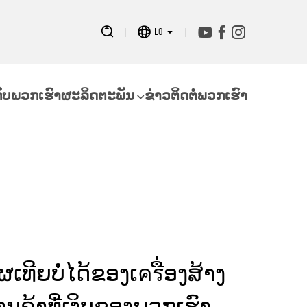
LO
ກັບພວກເຮົາ
ຜະລິດຕະພັນ
ຂ່າວ
ຕິດຕໍ່ພວກເຮົາ
ຜເທີຍບໍ່ໄດ້ຂອງເครື່ອງສ້າງ