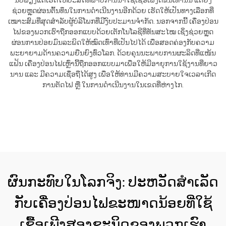
ນີ້ບໍ່ພຽງແຕ່ເຮັດໃຫ້ປະສິດທິພາບການນຳໃຊ້ເຊື້ອເພີງດີຂຶ້ນເທົ່ານັ້ນ ແຕ່ຍັງ
ຊ່ວຍຫຼຸດຜ່ອນຕົ້ນທຶນໃນການດຳເນີນງານອີກດ້ວຍ ເຮັດໃຫ້ເປັນທາງເລືອກທີ່
ເໝາະສົມທີ່ສຸດສຳລັບຜູ້ບໍລິໂພກທີ່ມີງົບປະມານຈຳກັດ. ນອກຈາກນີ້ ເຄື່ອງປ່ອນ
ໄຟຂອງພວກເຮົາຖືກອອກແບບດ້ວຍເຕັກໂນໂລຊີທີ່ທັນສະໄໝ ເຊິ່ງຊ່ວຍຫຼຸດ
ຜ່ອນການປ່ອຍມົນລະພິດໃຫ້ໝົດເທົ່າທີ່ເປັນໄປໄດ້ ເພື່ອສອດຄ່ອງກັບຄວາມ
ພະຍາຍາມດ້ານຄວາມຍືນຍົງທົ່ວໂລກ. ດ້ວຍຄຸນນະພາບການຜະລິດທີ່ແໜ້ນ
ແຟ້ນ ເຄື່ອງປ່ອນໄຟເຫຼົ່ານີ້ຖືກອອກແບບມາເພື່ອໃຫ້ມີອາຍຸການໃຊ້ງານທີ່ຍາວ
ນານ ແລະ ມີຄວາມເຊື່ອຖືໄດ້ສູງ ເພື່ອໃຫ້ທ່ານມີຄວາມສະບາຍໃຈເວລາເກີດ
ການຕັດໄຟ ຫຼື ໃນການດຳເນີນງານໃນເຂດທີ່ຫ່າງໄກ.
ຮັບເອົາລາຄາ
ຜົນກະທົບໃນໂລກຈິງ: ປະຫວັດສຳເລັດ
ກັບເຄື່ອງປ່ອນໄຟຂະໜາດນ້ອຍທີ່ໃຊ້
ເຊື້ອເພີງສອງຊະນິດຂອງພວກເຮົາ