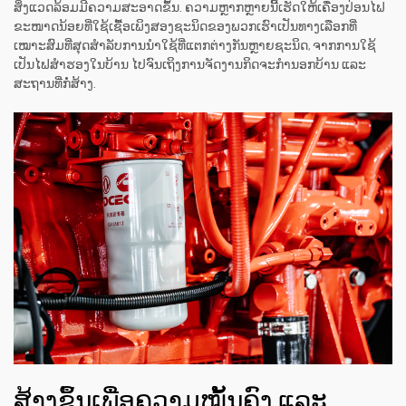
ສິ່ງແວດລ້ອມມີຄວາມສະອາດຂຶ້ນ. ຄວາມຫຼາກຫຼາຍນີ້ເຮັດໃຫ້ເຄື່ອງປ່ອນໄຟ
ຂະໜາດນ້ອຍທີ່ໃຊ້ເຊື້ອເພິງສອງຊະນິດຂອງພວກເຮົາເປັນທາງເລືອກທີ່
ເໝາະສົມທີ່ສຸດສຳລັບການນຳໃຊ້ທີ່ແຕກຕ່າງກັນຫຼາຍຊະນິດ, ຈາກການໃຊ້
ເປັນໄຟສຳຮອງໃນບ້ານ ໄປຈົນເຖິງການຈັດງານກິດຈະກຳນອກບ້ານ ແລະ
ສະຖານທີ່ກໍ່ສ້າງ.
ສ້າງຂຶ້ນເພື່ອຄວາມໝັ້ນຄົງ ແລະ