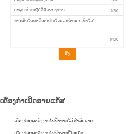
0/200
0/1000
ສົ່ງ
ເຄື່ອງກໍາເນີດອາຍແກັສ
ເຄື່ອງປ່ອຍພະລັງງານໄຟຟ້າຈາກໄມ້ ສຳລັບຂາຍ
ເຄື່ອງປ່ອຍພະລັງງານໄຟຟ້າຈາກບີໂອແກັສ