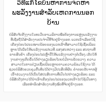
ວິທີແກ້ໄຂບັນຫາການຈັດຫາ
ພະລັງງານສຳລັບເຫດການນອກ
ບ້ານ
ບໍລິສັດຈັດຕັ້ງງານໃນທະວີບອາເມລິກາເໜືອຕ້ອງການແຫຼ່ງພະລັງງານ
ທີ່ເຊື່ອຖືໄດ້ສຳລັບງານປະຈຳປີທີ່ຈັດຢູ່ຂ້າງນອກ. ພວກເຂົາເລືອກໃຊ້
ເຄື່ອງປ່ອນໄຟຂະໜາດນ້ອຍຂອງພວກເຮົາທີ່ສາມາດໃຊ້ເຊື້ອເພີລະ
ຫຼາຍໄດ້ເພື່ອໃຫ້ພະລັງງານແກ່ເວທີ, ແສງສະຫວ່າງ ແລະ ສະຖານທີ່
ຂາຍສິນຄ້າ. ເຄື່ອງປ່ອນໄຟເຫຼົ່ານີ້ໃຫ້ພະລັງງານຢ່າງຕໍ່ເນື່ອງ, ເຮັດໃຫ້
ງານຕ່າງໆເກີດຂຶ້ນໄດ້ຢ່າງລຽບລ້ອຍໂດຍບໍ່ມີການຂັດຂວາງ. ຄວາມ
ສາມາດໃນການປ່ຽນເຊື້ອເພີລະຫຼາຍຕາມຄວາມພ້ອມໃຊ້ງານ ໄດ້
ຊ່ວຍບໍລິສັດຄວບຄຸມຕົ້ນທຶນໄດ້ຢ່າງມີປະສິດທິຜົນ. ຄຳຕອບຮັບຈາກຜູ້
ເຂົ້າຮ່ວມງານໄດ້ເນັ້ນໃສ່ປະສົບການທີ່ເປັນໄປຢ່າງລຽບລ້ອຍ, ແລະ
ບໍລິສັດດັ່ງກ່າວໄດ້ນຳເອົາເຄື່ອງປ່ອນໄຟຂອງພວກເຮົາໄປໃຊ້ເປັນທາງ
ເລືອກທຳອິດສຳລັບງານທັງໝົດທີ່ຈັດຢູ່ຂ້າງນອກ.