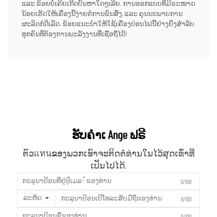
ແລະ ຂ້ອຍບໍ່ເຄີຍເກີດບັນຫາໃດໆເລີຍ. ການອອກແບບທີ່ມີຂະໜາດ
ນ້ອຍເຮັດໃຫ້ເຄື່ອງນີ້ງ່າຍຕໍ່ການຂົນສົ່ງ, ແລະ ຄຸນນະພາບການ
ຜະລິດກໍດີເລີດ. ຂ້ອຍແນະນຳໃຫ້ໃຊ້ເຄື່ອງປ່ອນໄຟນີ້ຢ່າງຍິ່ງສຳລັບ
ທຸກຄົນທີ່ຕ້ອງການພະລັງງານທີ່ເຊື່ອຖືໄດ້!
ຮັບຄຳເ Ange ຟຣີ
ຕົວแทนຂອງພວກເຮົາຈະຕິດຕໍ່ທ່ານໃນໄວ້ສຸດເທົ່າທີ່
ເປັນໄປໄດ້.
0/100
ລະຫັດ
0/100
0/100