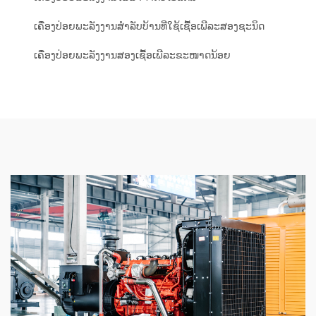
ເຄື່ອງປ່ອຍພະລັງງານສຳລັບບ້ານທີ່ໃຊ້ເຊື້ອເພີລະສອງຊະນິດ
ເຄື່ອງປ່ອຍພະລັງງານສອງເຊື້ອເພີລະຂະໜາດນ້ອຍ