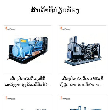
ສິນຄ້າທີ່ກ່ຽວຂ້ອງ
ເຄື່ອງປ່ອນໄຟດີເຊວທີ່ມີ
ເຄື່ອງປ່ອນໄຟດີເຊວ 50KW ທີ່
ພະລັງງານສູງ ພ້ອມວິທີແກ້ໄຂ
ເງົຽບ, ພາກສ່ວນທີ່ສາມາດນຳ
ດ້ານພະລັງງານທີ່ຄົງທີ່ ສຳລັບ
ໄປໃຊ້ໄດ້, ກັນຝົນ ສຳລັບການ
ການຂຸດຄົ້ນບໍ່ແຮ່ / ການຜະລິດ
ກໍ່ສ້າງພາຍນອກ ແລະ ການ
ໃນໂຮງງານ ແລະ ການນຳໃຊ້
ຈັດຕັ້ງສຳລັບເຫດສຸກເສີນ
ດ້ານອຸດສາຫະກຳ