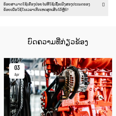
ຂ້ອຍສາມາດໃຊ້ເຄື່ອງປ່ອຍໄຟທີ່ໃຊ້ເຊື້ອເພີງສອງປະເພດຂອງ
ຂ້ອຍເພື່ອໃຊ້ໃນເວລາເກີດເຫດສຸກເສີນໄດ້ຫຼືບໍ່?
ບົດຄວາມທີ່ກ່ຽວຂ້ອງ
03
Apr