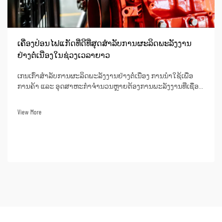
ເຄື່ອງປ່ອນໄຟແກັດທີ່ດີທີ່ສຸດສຳລັບການຜະລິດພະລັງງານ
ຢ່າງຕໍ່ເນື່ອງໃນຊ່ວງເວລາຍາວ
ເກນເກົ່າສຳລັບການຜະລິດພະລັງງານຢ່າງຕໍ່ເນື່ອງ ການນຳໃຊ້ເພື່ອ
ການຄ້າ ແລະ ອຸດສາຫະກຳຈຳນວນຫຼາຍຕ້ອງການພະລັງງານທີ່ເຊື່ອຖື
ໄດ້ຢ່າງບໍ່ຂັດຈັງເປັນເວລາຮ້ອຍໆຊົ່ວໂມງ. ຕົວຢ່າງຂອງສະຖານະການ
ດັ່ງກ່າວແມ່ນ: ສະຖານທີ່ກໍ່ສ້າງທີ່ຫ່າງໄກ, ສູນຂໍ້ມູນ, ...
View More