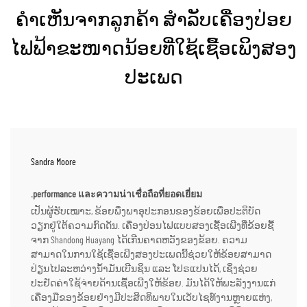
ຄຳເຫັນຈາກລູກຄ້າ ສຳລັບເຄື່ອງປ່ອຍ
ໄຟຟ້າຂະໜາດນ້ອຍທີ່ໃຊ້ເຊື້ອເພິງສອງ
ປະເພດ
Sandra Moore
.performance และความน่าเชื่อถือที่ยอดเยี่ยม
ເປັນຜູ້ຮັບເໝາະ, ຂ້ອຍພຶ່ງພາອຸປະກອນຂອງຂ້ອຍເພື່ອປະຕິບັດ
ວຽກຢູ່ໃຕ້ຄວາມກົດດັນ. ເຄື່ອງປ່ອນໄຟແບບສອງເຊື້ອເພີງທີ່ຂ້ອຍຊື້
ຈາກ Shandong Huayang ໄດ້ເກີນຄາດຫວັງຂອງຂ້ອຍ. ຄວາມ
ສາມາດໃນການໃຊ້ເຊື້ອເພີງສອງປະເພດນີ້ຊ່ວຍໃຫ້ຂ້ອຍສາມາດ
ປ່ຽນໄປລະຫວ່າງນ້ຳມັນເບີນຊິນ ແລະ ໂປຣແປນໄດ້, ເຊິ່ງຊ່ວຍ
ປະຢັດຄ່າໃຊ້ຈ່າຍດ້ານເຊື້ອເພີງໃຫ້ຂ້ອຍ. ມັນໄດ້ໃຫ້ພະລັງງານແກ່
ເຄື່ອງມືຂອງຂ້ອຍຢ່າງມີປະສິດທິພາບໃນເວັບໄຊທ໌ງານຫຼາຍແຫ່ງ,