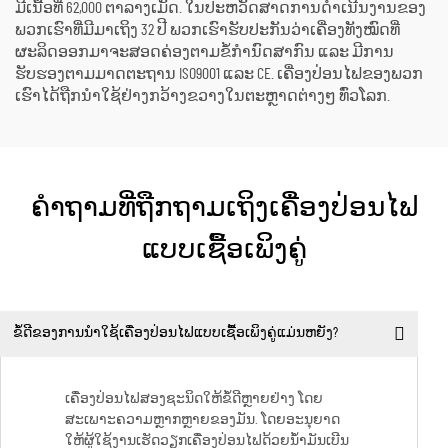
ມີເນື້ອທີ່ 62,000 ຕາລາງເມັດ. ໃນປະຫວັດສາດການດຳເນີນງານຂອງ
ພວກເຮົາທີ່ມີມາເຖິງ 32 ປີ ພວກເຮົາຮັບປະກັນວ່າເຄື່ອງທັງໝົດທີ່
ຜະລິດອອກມາຈະສອດຄ່ອງຕາມຂໍ້ກຳນົດສາກົນ ແລະ ມີການ
ຮັບຮອງຕາມມາດຕະຖານ ISO9001 ແລະ CE. ເຄື່ອງປ່ອນໄຟຂອງພວກ
ເຮົາໄດ້ຖືກນຳໃຊ້ຢ່າງກວ້າງຂວາງໃນຕະຫຼາດຕ່າງໆ ທົ່ວໂລກ.
ຄຳຖາມທີ່ຖືກຖາມເຖິງເຄື່ອງປ່ອນໄຟ
ແບບເຊື້ອເພິງຄູ່
ຂໍ້ດີຂອງການນຳໃຊ້ເຄື່ອງປ່ອນໄຟແບບເຊື້ອເພິງຄູ່ແມ່ນຫຍັງ?
ເຄື່ອງປ່ອນໄຟສອງຊະນິດໃຫ້ຂໍ້ດີຫຼາຍຢ່າງ ໂດຍ
ສະເພາະຄວາມຫຼາກຫຼາຍຂອງມັນ. ໂດຍອະນຸຍາດ
ໃຫ້ຜູ້ໃຊ້ງານເຮັດວຽກເຄື່ອງປ່ອນໄຟດ້ວຍນ້ຳມັນເບີນ