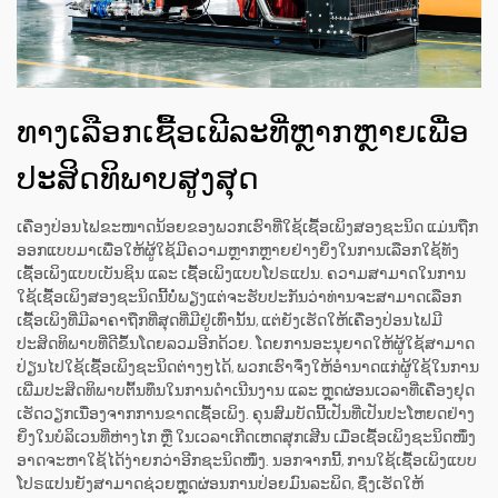
ທາງເລືອກເຊື້ອເພີລະທີ່ຫຼາກຫຼາຍເພື່ອ
ປະສິດທິພາບສູງສຸດ
ເຄື່ອງປ່ອນໄຟຂະໜາດນ້ອຍຂອງພວກເຮົາທີ່ໃຊ້ເຊື້ອເພິງສອງຊະນິດ ແມ່ນຖືກ
ອອກແບບມາເພື່ອໃຫ້ຜູ້ໃຊ້ມີຄວາມຫຼາກຫຼາຍຢ່າງຍິ່ງໃນການເລືອກໃຊ້ທັງ
ເຊື້ອເພິງແບບເບັນຊິນ ແລະ ເຊື້ອເພິງແບບໂປຣແປນ. ຄວາມສາມາດໃນການ
ໃຊ້ເຊື້ອເພິງສອງຊະນິດນີ້ບໍ່ພຽງແຕ່ຈະຮັບປະກັນວ່າທ່ານຈະສາມາດເລືອກ
ເຊື້ອເພິງທີ່ມີລາຄາຖືກທີ່ສຸດທີ່ມີຢູ່ເທົ່ານັ້ນ, ແຕ່ຍັງເຮັດໃຫ້ເຄື່ອງປ່ອນໄຟມີ
ປະສິດທິພາບທີ່ດີຂຶ້ນໂດຍລວມອີກດ້ວຍ. ໂດຍການອະນຸຍາດໃຫ້ຜູ້ໃຊ້ສາມາດ
ປ່ຽນໄປໃຊ້ເຊື້ອເພິງຊະນິດຕ່າງໆໄດ້, ພວກເຮົາຈຶ່ງໃຫ້ອຳນາດແກ່ຜູ້ໃຊ້ໃນການ
ເພີ່ມປະສິດທິພາບຕົ້ນທຶນໃນການດຳເນີນງານ ແລະ ຫຼຸດຜ່ອນເວລາທີ່ເຄື່ອງຢຸດ
ເຮັດວຽກເນື່ອງຈາກການຂາດເຊື້ອເພິງ. ຄຸນສົມບັດນີ້ເປັນທີ່ເປັນປະໂຫຍດຢ່າງ
ຍິ່ງໃນບໍລິເວນທີ່ຫ່າງໄກ ຫຼື ໃນເວລາເກີດເຫດສຸກເສີນ ເມື່ອເຊື້ອເພິງຊະນິດໜຶ່ງ
ອາດຈະຫາໃຊ້ໄດ້ງ່າຍກວ່າອີກຊະນິດໜຶ່ງ. ນອກຈາກນີ້, ການໃຊ້ເຊື້ອເພິງແບບ
ໂປຣແປນຍັງສາມາດຊ່ວຍຫຼຸດຜ່ອນການປ່ອຍມົນລະພິດ, ຊຶ່ງເຮັດໃຫ້