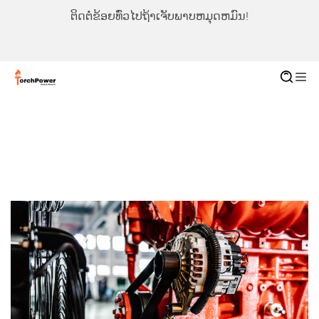
ຕິດຕໍ່ຂ້ອຍທົ່ວໄປຖ້າເຈັບພາບຫມຸດຫມົນ!