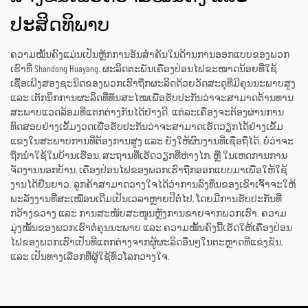
ປະສິດທິພາບ
ຄວາມໝັ້ນຄົງແມ່ນເປັນຫຼັກການອັນສຳຄັນໃນດ້ານການອອກແບບຂອງພວກ
ເຮົາທີ່ Shandong Huayang. ຜະລິດຕະພັນເຄື່ອງປ່ອນໄຟຂະໜາດນ້ອຍທີ່ໃຊ້
ເຊື້ອເພີງສອງຊະນິດຂອງພວກເຮົາຖືກຜະລິດດ້ວຍວັດສະດຸທີ່ມີຄຸນນະພາບສູງ
ແລະ ເຕັກນິກການຜະລິດທີ່ທັນສະໄໝເພື່ອຮັບປະກັນວ່າຈະສາມາດຕ້ານທານ
ສະພາບແວດລ້ອມທີ່ແຕກຕ່າງກັນໄດ້ຢ່າງດີ. ແຕ່ລະເຄື່ອງຈະຕ້ອງຜ່ານການ
ທົດສອບຢ່າງເຂັ້ມງວດເພື່ອຮັບປະກັນວ່າຈະສາມາດເຮັດວຽກໄດ້ຢ່າງເຂັ້ມ
ແຂງໃນສະພາບການທີ່ຕ້ອງການສູງ ແລະ ຍັງໃຫ້ຜົນງານທີ່ເຊື່ອຖືໄດ້. ບໍ່ວ່າຈະ
ຖືກນຳໃຊ້ໃນບ້ານເຮືອນ, ສະຖານທີ່ເຮັດວຽກທີ່ຫ່າງໄກ, ຫຼື ໃນເຫດການການ
ຈັດງານນອກບ້ານ, ເຄື່ອງປ່ອນໄຟຂອງພວກເຮົາຖືກອອກແບບມາເພື່ອໃຫ້ໃຊ້
ງານໄດ້ຢືນຍາວ. ລູກຄ້າສາມາດວາງໃຈໄດ້ວ່າການລົງທຶນຂອງເຂົາເຈົ້າຈະໃຫ້
ພະລັງງານທີ່ສະເໝືອນເດີມເປັນເວລາຫຼາຍປີຕໍ່ໄປ, ໂດຍມີການຮັບປະກັນທີ່
ກວ້າງຂວາງ ແລະ ການສະໜັບສະໜູນຫຼັງການຂາຍຈາກພວກເຮົາ. ຄວາມ
ມຸ່ງໝັ້ນຂອງພວກເຮົາຕໍ່ຄຸນນະພາບ ແລະ ຄວາມໝັ້ນຄົງນີ້ເຮັດໃຫ້ເຄື່ອງປ່ອນ
ໄຟຂອງພວກເຮົາເປັນທີ່ແຕກຕ່າງຈາກຜູ້ຜະລິດອື່ນໆໃນຕະຫຼາດທີ່ແຂ່ງຂັນ,
ແລະ ເປັນທາງເລືອກທີ່ຜູ້ໃຊ້ທົ່ວໂລກວາງໃຈ.