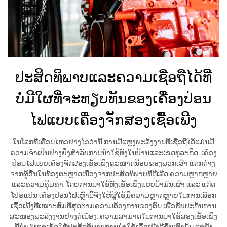
ປະສິດທິພາບແລະຄວາມເຊື່ອຖືໄດ້ທີ່
ບໍ່ມີໃຜທີ່ຈະທຽບທັນຂອງເຄື່ອງປ່ອນ
ໄຟແບບເຄື່ອງຈັກສອງເຊື້ອເພີງ
ໃນໂລກທີ່ເຄື່ອນໄຫວຢ່າງໄວວ່ານີ້ ການມີແຫຼ່ງພະລັງງານທີ່ເຊື່ອຖືໄດ້ແມ່ນມີ
ຄວາມຈຳເປັນຢ່າງຍິ່ງສຳລັບການນຳໃຊ້ທັງໃນບ້ານແລະເຂດທຸລະກິດ. ເຄື່ອງ
ປ່ອນໄຟແບບເຄື່ອງຈັກສອງເຊື້ອເພີງຂະໜາດນ້ອຍຂອງພວກເຮົາ ແຕກຕ່າງ
ຈາກຜູ້ອື່ນໃນທ້ອງຕະຫຼາດເນື່ອງຈາກປະສິດທິພາບທີ່ດີເລີດ ຄວາມຫຼາກຫຼາຍ
ແລະຄວາມຄຸ້ມຄ່າ. ໂດຍການນຳໃຊ້ທັງເຊື້ອເພີງແບບນ້ຳມັນເຜົາ ແລະ ແກັດ
ໂປຣແປນ ເຄື່ອງປ່ອນໄຟເຫຼົ່ານີ້ຈຶ່ງໃຫ້ຜູ້ໃຊ້ມີຄວາມຫຼາກຫຼາຍໃນການເລືອກ
ເຊື້ອເພີງທີ່ເໝາະສົມທີ່ສຸດຕາມຄວາມຕ້ອງການຂອງຕົນ ເພື່ອຮັບປະກັນການ
ສະໜອງພະລັງງານຢ່າງຕໍ່ເນື່ອງ. ຄວາມສາມາດໃນການນຳໃຊ້ສອງເຊື້ອເພີງ