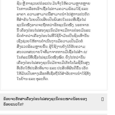
ຊິນ ຫຼື ກາຊວນປຣ໋ອແປນ ມັນຈຶ່ງໃຫ້ຄວາມຫຼາກຫຼາຍ
ໃນການເລືອກເອົາເຊື້ອໄຟຕາມຄວາມພ້ອມໃຊ້ ແລະ
ລາຄາ. ຄວາມສາມາດນີ້ສາມາດນຳໄປສູ່ການປະຢັດ
ທີ່ສຳຄັນ ໂດຍເປີດເຜີຍເປັນພິເສດໃນເຂດທີ່ເຊື້ອໄຟ
ຊະນິດໜຶ່ງອາດຈະຖືກກວ່າອີກຊະນິດໜຶ່ງ. ນອກຈາກ
ນີ້ ເຄື່ອງປ່ອນໄຟສອງຊະນິດມັກຈະມີການປ່ອຍມົນລະ
ພິດຕ່ຳກວ່າເຄື່ອງປ່ອນໄຟທີ່ໃຊ້ນ້ຳມັນເບີນຊິນເທົ່ານັ້ນ
ເຊິ່ງຊ່ວຍໃຫ້ການດຳເນີນງານມີຄວາມເປັນມິດຕໍ່
ສິ່ງແວດລ້ອມຫຼາຍຂຶ້ນ. ຜູ້ໃຊ້ງານຍັງໄດ້ຮັບຄວາມ
ສະດວກສະບາຍໃຈທີ່ມາຈາກການມີເຊື້ອໄຟສຳ dự
ໃນກໍລະນີທີ່ເຊື້ອໄຟຊະນິດໜຶ່ງໝົດ. ຍິ່ງໄປກວ່ານັ້ນ
ເຄື່ອງປ່ອນໄຟສອງຊະນິດມັກຈະມີເຕັກໂນໂລຊີຂັ້ນສູງ
ທີ່ເຮັດໃຫ້ປະສິດທິພາບ ແລະ ປະສິດທິຜົນດີຂຶ້ນ ເຮັດ
ໃຫ້ມັນເປັນທາງເລືອກທີ່ເຊື່ອຖືໄດ້ສຳລັບການນຳໃຊ້ທັງ
ໃນບ້ານ ແລະ ທຸລະກິດ.
ຂ້ອຍຈະຮັກສາເຄື່ອງປ່ອນໄຟສອງຊະນິດຂະໜາດນ້ອຍຂອງ
ຂ້ອຍແນວໃດ?