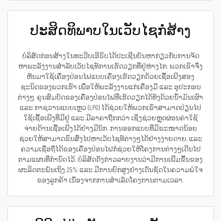
ປະສິດທິພາບໃນເວັບໄຊກໍ່ສ້າງ
ບໍລິສັດກ່ອນສ້າງໃນທະວີບເອີຣົບໄດ້ປະເຊີນບັນຫາກ່ຽວກັບການຈັດ
ຫາພະລັງງານສຳລັບເວັບໄຊທ໌ການເຮັດວຽກທີ່ຢູ່ຫ່າງໄກ. ພວກເຂົາຈຶ່ງ
ຫັນມາໃຊ້ເຄື່ອງປ່ອນໄຟແບບເຄື່ອງເຮັດວຽກດ້ວຍເຊື້ອເພີງສອງ
ຊະນິດຂອງພວກເຮົາ ເພື່ອໃຫ້ພະລັງງານແກ່ເຄື່ອງມື ແລະ ອຸປະກອນ
ຕ່າງໆ. ຄຸນສົມບັດຂອງເຄື່ອງປ່ອນໄຟທີ່ເຮັດວຽກໄດ້ທັງດ້ວຍນ້ຳມັນເຜົາ
ແລະ ກາຊວານແບບເຫຼວ (LPG) ໄດ້ຊ່ວຍໃຫ້ພວກເຂົາສາມາດປ່ຽນໄປ
ໃຊ້ເຊື້ອເພີງທີ່ມີຢູ່ ແລະ ມີລາຄາຖືກກວ່າ ເຊິ່ງຊ່ວຍຫຼຸດຜ່ອນຄ່າໃຊ້
ຈ່າຍດ້ານເຊື້ອເພີງໄດ້ຢ່າງມີນັກ. ການອອກແບບທີ່ມີຂະໜາດນ້ອຍ
ຊ່ວຍໃຫ້ສາມາດຂົນສົ່ງໄປຫາເວັບໄຊທ໌ຕ່າງໆໄດ້ຢ່າງງ່າຍດາຍ, ແລະ
ຄວາມເຊື່ອຖືໄດ້ຂອງເຄື່ອງປ່ອນໄຟກໍຊ່ວຍໃຫ້ໂຄງການຕ່າງໆເດີນໄປ
ຕາມແຜນທີ່ກຳນົດໄວ້. ບໍລິສັດດັ່ງກ່າວລາຍງານວ່າມີການເພີ່ມຂື້ນຂອງ
ຜະລິດຕະພັນເຖິງ 25% ແລະ ມີການຍົກສູງຢ່າງເດັ່ນຊັດໃນຄວາມພໍໃຈ
ຂອງລູກຄ້າ ເນື່ອງຈາກການສຳເລັດໂຄງການຕາມເວລາ.