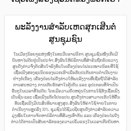
ພະລັງງານສຳລັບເຫດສຸກເສີນຕໍ່
ສູນຊຸມຊົນ
ໃນເມືອງນ້ອຍໆແຫ່ງໜຶ່ງໃນທະວີບອາຟຣິກາ, ສູນຊຸມຊົນໜຶ່ງເກີດມີ
ບັນຫາໄຟດັບຢູ່ເປັນປະຈຳ, ສົ່ງຜົນໃຫ້ບໍລິການທີ່ສຳຄັນຖືກຂັດຂວາງ.
ສູນດັ່ງກ່າວຈຶ່ງຕັດສິນໃຈລົງທຶນໃນເຄື່ອງປ່ອນໄຟຂະໜາດນ້ອຍທີ່ໃຊ້
ເຊື້ອເພີງສອງຊະນິດຂອງພວກເຮົາເພື່ອຮັບປະກັນການດຳເນີນງານ
ຢ່າງຕໍ່ເນື່ອງ. ເຄື່ອງປ່ອນໄຟດັ່ງກ່າວໃຫ້ພະລັງງານທີ່ເຊື່ອຖືໄດ້ສຳລັບ
ການສະຫວ່າງ, ການເກັບຮັກສາໃນຕູ້ເຢັນ, ແລະ ອຸປະກອນທີ່ຈຳເປັນ
ອື່ນໆໃນເວລາທີ່ໄຟດັບ. ໂດຍມີຄວາມຍືດຫຍຸ່ນໃນການໃຊ້ທັງເຊື້ອເພີງ
ເບັນຊິນ ແລະ ເຊື້ອເພີງແກັດໂປຣແປນ, ສູນດັ່ງກ່າວສາມາດເຮັດໃຫ້ຕົ້ນ
ທຶນເຊື້ອເພີງມີປະສິດທິພາບສູງສຸດ, ສົ່ງຜົນໃຫ້ຄ່າໃຊ້ຈ່າຍໃນການ
ດຳເນີນງານຫຼຸດລົງ 30%. ຊຸມຊົນໄດ້ຊົມເຊີຍສູນດັ່ງກ່າວສຳລັບຄວາມ
ມຸ່ງໝັ້ນໃນການຈັດຫາບໍລິການທີ່ສົມໆເທົ່າກັນ, ແລະ ເຄື່ອງປ່ອນໄຟດັ່ງ
ກ່າວໄດ້ກາຍເປັນສັນຍາລັກຂອງຄວາມເຂັ້ມແຂງໃນເວລາເກີດບັນຫາ.