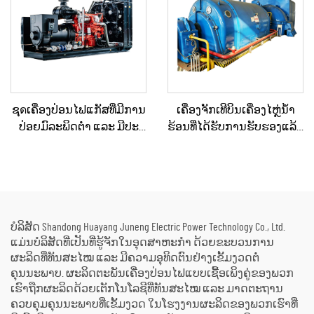
ຊุดເຄື່ອງປ່ອນໄຟແກັສທີ່ມີການ
ເຄື່ອງຈັກເທີບິນເຄື່ອງໄຫຼ່ນ້ຳ
ປ່ອຍມົລະພິດຕ່ຳ ແລະ ມີປະ
ຮ້ອນທີ່ໄດ້ຮັບການຮັບຮອງແລ້ວ
ສິດທິຜົນດ້ານຕົ້ນທຶນ 330KW
ແລະ ຖືກບຳລຸງຮັກສາໃໝ່ຢ່າງ
ແລະ 360KW ສຳລັບການນຳໃຊ້
ດີເລີດ ໃຊ້ແລ້ວ/ມືສອງ ຮວມທັງ
ໃນອຸດສາຫະກຳ ແລະ ການຄ້າ
ເຄື່ອງຕົ້ມນ້ຳຮ້ອນ ສຳລັບການ
ປ່ຽນພະລັງງານຄວາມຮ້ອນ
ເປັນພະລັງງານໄຟຟ້າ
ບໍລິສັດ Shandong Huayang Juneng Electric Power Technology Co., Ltd.
ແມ່ນບໍລິສັດທີ່ເປັນທີ່ຮູ້ຈັກໃນອຸດສາຫະກຳ ດ້ວຍຂະບວນການ
ຜະລິດທີ່ທັນສະໄໝ ແລະ ມີຄວາມອຸທິດຕົນຢ່າງເຂັ້ມງວດຕໍ່
ຄຸນນະພາບ. ຜະລິດຕະພັນເຄື່ອງປ່ອນໄຟແບບເຊື້ອເພິງຄູ່ຂອງພວກ
ເຮົາຖືກຜະລິດດ້ວຍເຕັກໂນໂລຊີທີ່ທັນສະໄໝ ແລະ ມາດຕະຖານ
ຄວບຄຸມຄຸນນະພາບທີ່ເຂັ້ມງວດ ໃນໂຮງງານຜະລິດຂອງພວກເຮົາທີ່