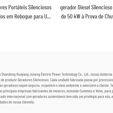
res Portáteis Silenciosos
gerador Diesel Silencioso 
os em Reboque para Uso
de 50 kW à Prova de Chu
de Emergência
Construção ao Ar Liv
Emergências
a Shandong Huayang Juneng Electric Power Technology Co., Ltd., nossa moderna i
 de produzir Geradores Silenciosos. Cada unidade fabricada passa por processos
s geradores sejam seguros, respeitem o meio ambiente e valorizem o cliente. T
s principais empresas fabricantes de motores, incluindo Cummins e Volvo, para
cado internacional com geradores sustentáveis tem sido um privilégio para nós,
ades de nossa clientela.