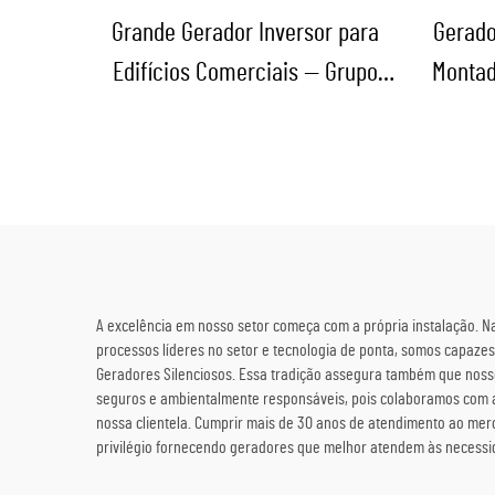
Grande Gerador Inversor para
Gerado
Edifícios Comerciais — Grupo
Montad
Gerador Diesel de Reserva à
Venda
A excelência em nosso setor começa com a própria instalação. N
processos líderes no setor e tecnologia de ponta, somos capazes
Geradores Silenciosos. Essa tradição assegura também que nosso
seguros e ambientalmente responsáveis, pois colaboramos com a
nossa clientela. Cumprir mais de 30 anos de atendimento ao mer
privilégio fornecendo geradores que melhor atendem às necessid