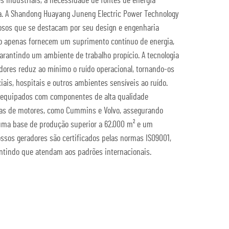
 industriais, a necessidade de fontes de energia
a. A Shandong Huayang Juneng Electric Power Technology
ciosos que se destacam por seu design e engenharia
ão apenas fornecem um suprimento contínuo de energia,
rantindo um ambiente de trabalho propício. A tecnologia
ores reduz ao mínimo o ruído operacional, tornando-os
iais, hospitais e outros ambientes sensíveis ao ruído.
o equipados com componentes de alta qualidade
cas de motores, como Cummins e Volvo, assegurando
uma base de produção superior a 62.000 m² e um
sos geradores são certificados pelas normas ISO9001,
antindo que atendam aos padrões internacionais.