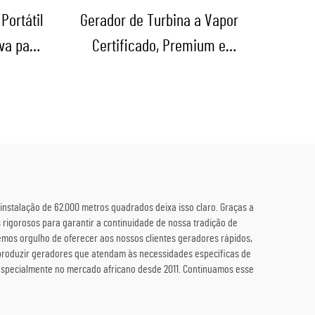
Portátil
Gerador de Turbina a Vapor
va para
Certificado, Premium e
re e
Reformado, usado ou de
segunda mão, com caldeira,
para conversão de energia
térmica em eletricidade
nstalação de 62.000 metros quadrados deixa isso claro. Graças a
 rigorosos para garantir a continuidade de nossa tradição de
emos orgulho de oferecer aos nossos clientes geradores rápidos,
 produzir geradores que atendam às necessidades específicas de
 especialmente no mercado africano desde 2011. Continuamos esse