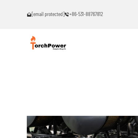
ar problemas!
Entre em contato comigo imediatamente se encontrar problem
[email protected]
+86-531-88767812