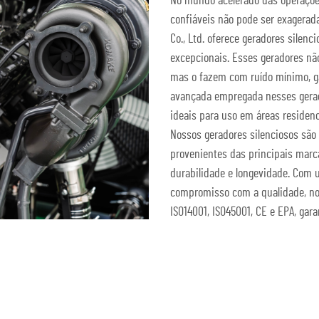
No mundo acelerado das operações
confiáveis não pode ser exagerad
Co., Ltd. oferece geradores silen
excepcionais. Esses geradores n
mas o fazem com ruído mínimo, ga
avançada empregada nesses gerad
ideais para uso em áreas residenc
Nossos geradores silenciosos sã
provenientes das principais mar
durabilidade e longevidade. Com 
compromisso com a qualidade, nos
ISO14001, ISO45001, CE e EPA, gar
Obter uma Cotação