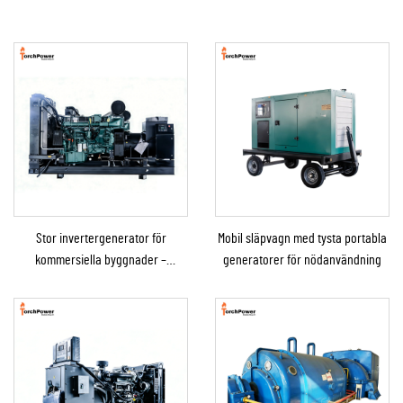
Stor invertergenerator för
Mobil släpvagn med tysta portabla
kommersiella byggnader –
generatorer för nödanvändning
dieselaggregat för
reservkraftförsörjning, till salu