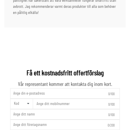
pålitlighet har säkerställt att våra verksamheter fungerar smärtfritt utan
avbrott. Jag rekommenderar varmt deras produkter till alla som behöver
en pålitlig elkälla!
Få ett kostnadsfritt offertförslag
Vår representant kommer att kontakta dig inom kort.
0/100
Kod
0/100
0/100
0/200