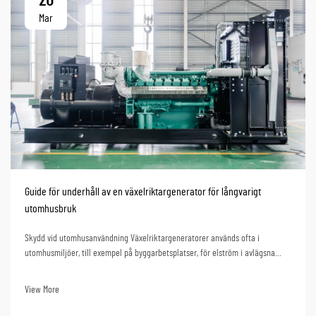
20
Mar
Guide för underhåll av en växelriktargenerator för långvarigt
utomhusbruk
Skydd vid utomhusanvändning Växelriktargeneratorer används ofta i
utomhusmiljöer, till exempel på byggarbetsplatser, för elström i avlägsna
områden och för boende i husvagnar. På grund av sin mångsidighet kommer
många personer inom olika utomhusbranscher att köpa en
View More
växelriktargenerator...