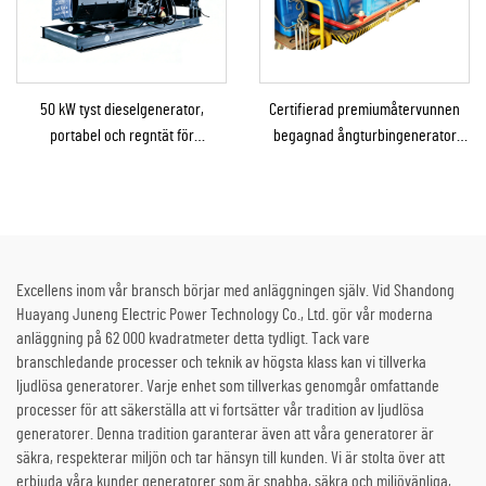
50 kW tyst dieselgenerator,
Certifierad premiumåtervunnen
portabel och regntät för
begagnad ångturbingenerator
utomhusanvändning vid
med ångpanna för omvandling av
byggarbetsplatser och i
termisk energi till el
nödsituationer
Excellens inom vår bransch börjar med anläggningen själv. Vid Shandong
Huayang Juneng Electric Power Technology Co., Ltd. gör vår moderna
anläggning på 62 000 kvadratmeter detta tydligt. Tack vare
branschledande processer och teknik av högsta klass kan vi tillverka
ljudlösa generatorer. Varje enhet som tillverkas genomgår omfattande
processer för att säkerställa att vi fortsätter vår tradition av ljudlösa
generatorer. Denna tradition garanterar även att våra generatorer är
säkra, respekterar miljön och tar hänsyn till kunden. Vi är stolta över att
erbjuda våra kunder generatorer som är snabba, säkra och miljövänliga,