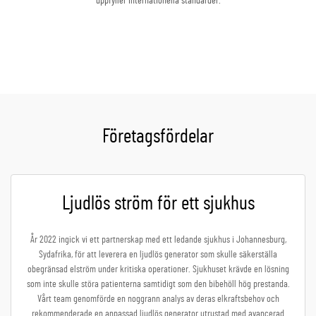
uppfyller internationella standarder.
Få ett offertförslag
Företagsfördelar
Ljudlös ström för ett sjukhus
År 2022 ingick vi ett partnerskap med ett ledande sjukhus i Johannesburg,
Sydafrika, för att leverera en ljudlös generator som skulle säkerställa
obegränsad elström under kritiska operationer. Sjukhuset krävde en lösning
som inte skulle störa patienterna samtidigt som den bibehöll hög prestanda.
Vårt team genomförde en noggrann analys av deras elkraftsbehov och
rekommenderade en anpassad ljudlös generator utrustad med avancerad