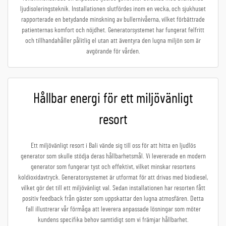
ljudisoleringsteknik. Installationen slutfördes inom en vecka, och sjukhuset
rapporterade en betydande minskning av bullernivåerna, vilket förbättrade
patienternas komfort och nöjdhet. Generatorsystemet har fungerat felfritt
och tillhandahåller pålitlig el utan att äventyra den lugna miljön som är
avgörande för vården.
Hållbar energi för ett miljövänligt
resort
Ett miljövänligt resort i Bali vände sig till oss för att hitta en ljudlös
generator som skulle stödja deras hållbarhetsmål. Vi levererade en modern
generator som fungerar tyst och effektivt, vilket minskar resortens
koldioxidavtryck. Generatorsystemet är utformat för att drivas med biodiesel,
vilket gör det till ett miljövänligt val. Sedan installationen har resorten fått
positiv feedback från gäster som uppskattar den lugna atmosfären. Detta
fall illustrerar vår förmåga att leverera anpassade lösningar som möter
kundens specifika behov samtidigt som vi främjar hållbarhet.