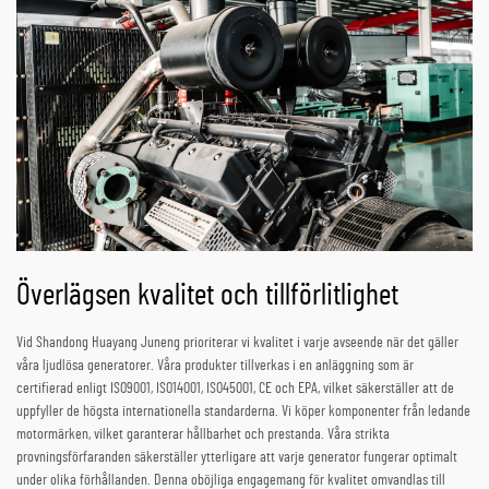
Överlägsen kvalitet och tillförlitlighet
Vid Shandong Huayang Juneng prioriterar vi kvalitet i varje avseende när det gäller
våra ljudlösa generatorer. Våra produkter tillverkas i en anläggning som är
certifierad enligt ISO9001, ISO14001, ISO45001, CE och EPA, vilket säkerställer att de
uppfyller de högsta internationella standarderna. Vi köper komponenter från ledande
motormärken, vilket garanterar hållbarhet och prestanda. Våra strikta
provningsförfaranden säkerställer ytterligare att varje generator fungerar optimalt
under olika förhållanden. Denna oböjliga engagemang för kvalitet omvandlas till