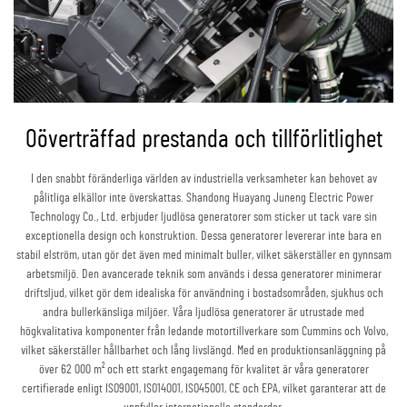
Oöverträffad prestanda och tillförlitlighet
I den snabbt föränderliga världen av industriella verksamheter kan behovet av
pålitliga elkällor inte överskattas. Shandong Huayang Juneng Electric Power
Technology Co., Ltd. erbjuder ljudlösa generatorer som sticker ut tack vare sin
exceptionella design och konstruktion. Dessa generatorer levererar inte bara en
stabil elström, utan gör det även med minimalt buller, vilket säkerställer en gynnsam
arbetsmiljö. Den avancerade teknik som används i dessa generatorer minimerar
driftsljud, vilket gör dem idealiska för användning i bostadsområden, sjukhus och
andra bullerkänsliga miljöer. Våra ljudlösa generatorer är utrustade med
högkvalitativa komponenter från ledande motortillverkare som Cummins och Volvo,
vilket säkerställer hållbarhet och lång livslängd. Med en produktionsanläggning på
över 62 000 m² och ett starkt engagemang för kvalitet är våra generatorer
certifierade enligt ISO9001, ISO14001, ISO45001, CE och EPA, vilket garanterar att de