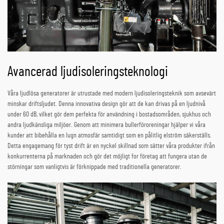
Avancerad ljudisoleringsteknologi
Våra ljudlösa generatorer är utrustade med modern ljudisoleringsteknik som avsevärt
minskar driftsljudet. Denna innovativa design gör att de kan drivas på en ljudnivå
under 60 dB, vilket gör dem perfekta för användning i bostadsområden, sjukhus och
andra ljudkänsliga miljöer. Genom att minimera bullerföroreningar hjälper vi våra
kunder att bibehålla en lugn atmosfär samtidigt som en pålitlig elström säkerställs.
Detta engagemang för tyst drift är en nyckel skillnad som sätter våra produkter ifrån
konkurrenterna på marknaden och gör det möjligt for företag att fungera utan de
störningar som vanligtvis är förknippade med traditionella generatorer.